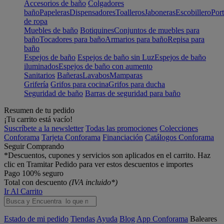
Accesorios de baño
Colgadores
baño
Papeleras
Dispensadores
Toalleros
Jaboneras
Escobillero
Port
de ropa
Muebles de baño
Botiquines
Conjuntos de muebles para
baño
Tocadores para baño
Armarios para baño
Repisa para
baño
Espejos de baño
Espejos de baño sin Luz
Espejos de baño
iluminados
Espejos de baño con aumento
Sanitarios
Bañeras
Lavabos
Mamparas
Grifería
Grifos para cocina
Grifos para ducha
Seguridad de baño
Barras de seguridad para baño
Resumen de tu pedido
¡Tu carrito está vacío!
Suscríbete a la newsletter
Todas las promociones
Colecciones
Conforama
Tarjeta Conforama
Financiación
Catálogos Conforama
Seguir Comprando
*Descuentos, cupones y servicios son aplicados en el carrito. Haz
clic en Tramitar Pedido para ver estos descuentos e importes
Pago 100% seguro
Total con descuento
(IVA incluido*)
Ir Al Carrito
Estado de mi pedido
Tiendas
Ayuda
Blog
App Conforama
Baleares