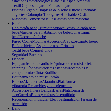
estaciones metereológicas
Paneles
Cesped Artificial
Textil
Cojines de jardín
Fundas de jardín
Piscina
Plegable
Limpieza de piscinas
Ducha
Hinchable
Juguetes
Columpios
Toboganes
Hinchables
Casitas
Mascotas
Comederos
Jaulas
Casetas para mascotas
Bebé
Habitación bebé
Humidificadores
Cestas
Colchón para
bebé
Muebles para habitación de bebé
Cunas
Cama
bebé
Decoración bebé
Paseo
Coche
Mochilas
Accesorios
Capazos
Carrito ligero
Baño e higiene
Aspirador nasal
Orinales
Textil bebé
Cojines
Funda
Seguridad
Barreras
Deporte
Equipamiento de cardio
Máquinas de remo
Bicicletas
spinning
Elípticas
Bicicletas estáticas
Recambios y
complementos
Cintas
Rodillos
Equipamiento de musculación
Bancos
Mancuernas
Máquinas
Plataformas
vibratorias
Recambios y complementos
Accesorios fitness
Bandas
Barras
Plataforma de
step
Cuerdas
Bolas y esferas de equilibrio
Recuperación muscular
Electroestimulación
Terapia de
percusión
Baño