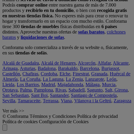
Podrás
comprar online
entre nuestra gama de más de 7.000
productos y
recibirlo en tu domicilio
, o bien con
recogida gratis
en nuestras tiendas física.
No esperes más para crear o renovar tu
hogar y transformarlo en un espacio con mucho estilo. Conforama
tiene 300
tiendas de muebles
físicas distribuidas en
6 países
distintos. Aproveche nuestras ofertas de
sofas baratos
,
colchones
baratos
y
liquidaciones de sofas
.
Conforama solo comercializa a través de su website o, físicamente,
en sus
tiendas de sofás
.
Alcalá de Guadaíra
,
Alcalá de Henares
,
Alcorcón
,
Alfafar
,
Alicante
,
Arinaga
,
Asturias
,
Badalona
,
Barakaldo
,
Barcelona
,
Burjassot
,
Castellón
,
Chafiras
,
Cordoba
,
Elche
,
Finestrat
,
Granada
,
Huércal de
Almería
,
La Coruña
,
La Laguna
,
La Zenia
,
Lanzarote
,
León
,
Lleida
,
Los Barrios
,
Madrid
,
Majadahonda
,
Málaga
,
Murcia
,
Orotava
,
Palma
,
Pamplona
,
Rivas
,
Sabadell
,
Sagunto
,
Salt, Girona
,
San Sebastian
,
Sant Boi
,
Santander
,
Santiago de Compostela
,
Sevilla
,
Tamaraceite
,
Terrassa
,
Viana
,
Vilanova i la Geltrú
,
Zaragoza
Ver más >>
© Conforama
Términos y Condiciones
Política de privacidad
Política de cookies
Configuración de Cookies