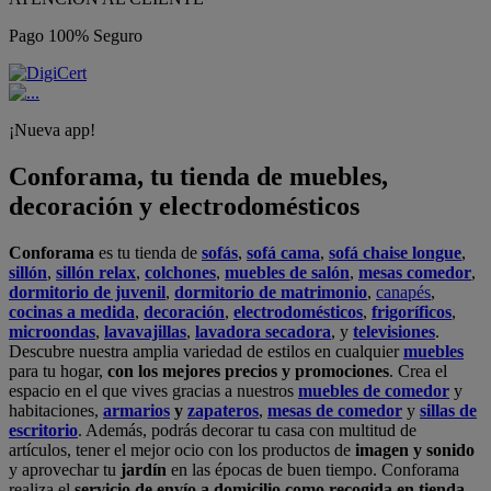
Pago 100% Seguro
¡Nueva app!
Conforama, tu tienda de muebles,
decoración y electrodomésticos
Conforama
es tu tienda de
sofás
,
sofá cama
,
sofá chaise longue
,
sillón
,
sillón relax
,
colchones
,
muebles de salón
,
mesas comedor
,
dormitorio de juvenil
,
dormitorio de matrimonio
,
canapés
,
cocinas a medida
,
decoración
,
electrodomésticos
,
frigoríficos
,
microondas
,
lavavajillas
,
lavadora secadora
, y
televisiones
.
Descubre nuestra amplia variedad de estilos en cualquier
muebles
para tu hogar,
con los mejores precios y promociones
. Crea el
espacio en el que vives gracias a nuestros
muebles de comedor
y
habitaciones,
armarios
y
zapateros
,
mesas de comedor
y
sillas de
escritorio
. Además, podrás decorar tu casa con multitud de
artículos, tener el mejor ocio con los productos de
imagen y sonido
y aprovechar tu
jardín
en las épocas de buen tiempo. Conforama
realiza el
servicio de envío a domicilio como recogida en tienda.