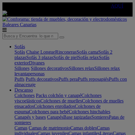
🔵Cambia tu electro con
-10% EXTRA
de descuento ☑️
AQUÍ
Baleares
Canarias
Sofás
Sofás
Chaise Longue
Rinconeras
Sofás cama
Sofás 2
plazas
Sofás 3 plazas
Sofás de piel
Sofás relax
Sofás
exterior
Divanes
Sillones
Sillones decorativos
Sillones relax
Sillones relax
levantapersonas
Puffs
Puffs decorativos
Puffs pera
Puffs reposapiés
Puffs con
almacenaje
Descanso
Colchones
Packs colchón y canapé
Colchones
viscoelásticos
Colchones de muelles
Colchones de muelles
ensacados
Colchones enrollados
Colchones de
espuma
Colchones para bebé
Colchones hinchables
Canapés y bases
Canapés
Base tapizadas
Somieres
Patas de
somieres
Camas
Camas de matrimonio
Camas dobles
Camas
individuales
Camas juveniles
Camas infantiles
Literas
Camas