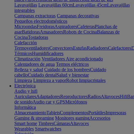
Lavavajillas
Lavavajillas 60cm
Lavavajillas 45cm
Lavavajillas
integrables
Campanas extractoras
Campanas decorativas
Pequeños electrodomésticos
Microondas
Freidoras
Aspiradores
Cafeteras
Planchas de
asar
Batidoras
Amasadores
Robots de Cocina
Balanzas de
Cocina
Tostadoras
Calefacción
Termoventiladores
Convectores
Estufas
Radiadores
Calefactores
D
Térmicos
Humidificadores
Climatización
Ventiladores
Aire acondicionado
Calentadores de agua
Termos eléctricos
Belleza y salud
Cuidado de los hombres
Cuidado
cabello
Cuidado dental
Salud y bienestar
Limpieza
Limpieza a vapor
Robot limpiacristales
Electrónica
Audio y hifi
Auriculares
Adaptadores
Reproductores
Radios
Altavoces
Hifi
Bar
de sonido
Audio car y GPS
Micrófonos
Informática
Almacenamiento
Tablets
Complementos
Portátiles
Impresoras
Gaming & streaming
Monitores gaming
Accesorios
Smart home
Timbres
Cámaras
Altavoces
Wearables
Smartwatches