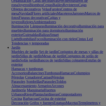
Organización
Cajas decorativas
Percheros
Burros de
ropa
Joyeros
Biombos
Cestas
Baúles
Revisteros
Cajas
Objetos decorativos
Velas
Faroles
Centros de
mesa
Navidad
Flores artificiales
Maceteros
Jarrones
Marcos de
fotos
Figuras decorativas
Cajitas y
joyeros
Relojes
Ambientadores
Iluminación
Lámparas
Iluminación decorativa
Iluminación para
muebles
Iluminación para dormitorio
Iluminación
exterior
Guirnaldas
Balizas
Smart
Light
Bombillas
Focos
Iluminación con rieles
Cintas Led
Tendencias y temporadas
Jardín
Muebles de jardín
Set de jardín
Conjuntos de mesas y sillas de
jardín
Sillas de jardín
Mesas de jardín
Conjuntos de sofás de
jardín
Sofás jardín
Bancos de jardín
Sillas colgantes
Estufas de
exterior
Hamacas y tumbonas
Accesorios
Balancines
Tumbonas
Hamacas
Columpios
Pérgolas
Cenadores
Carpas
Pérgolas
Parasoles
Sombrillas
Parasoles
Toldos
Almacenamiento
Armarios
Arcones
Jardinería
Maquinaria
Huertos
Urbanos
Riego
Plantas
Jardineras
Compostadores
Cocina
Barbacoas
Cocina de exterior
Decoración
Grifos y fuentes
Estatuas
Macetas
Termómetros y