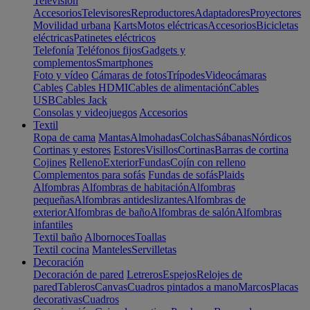
Televisión
Accesorios
Televisores
Reproductores
Adaptadores
Proyectores
Movilidad urbana
Karts
Motos eléctricas
Accesorios
Bicicletas
eléctricas
Patinetes eléctricos
Telefonía
Teléfonos fijos
Gadgets y
complementos
Smartphones
Foto y vídeo
Cámaras de fotos
Trípodes
Videocámaras
Cables
Cables HDMI
Cables de alimentación
Cables
USB
Cables Jack
Consolas y videojuegos
Accesorios
Textil
Ropa de cama
Mantas
Almohadas
Colchas
Sábanas
Nórdicos
Cortinas y estores
Estores
Visillos
Cortinas
Barras de cortina
Cojines
Relleno
Exterior
Fundas
Cojín con relleno
Complementos para sofás
Fundas de sofás
Plaids
Alfombras
Alfombras de habitación
Alfombras
pequeñas
Alfombras antideslizantes
Alfombras de
exterior
Alfombras de baño
Alfombras de salón
Alfombras
infantiles
Textil baño
Albornoces
Toallas
Textil cocina
Manteles
Servilletas
Decoración
Decoración de pared
Letreros
Espejos
Relojes de
pared
Tableros
Canvas
Cuadros pintados a mano
Marcos
Placas
decorativas
Cuadros