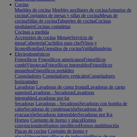
Cocina
Muebles de cocina
Muebles auxiliares de cocina
Armarios de
cocina
Conjuntos de mesas y sillas de cocina
Mesas de
cocina
Sillas de cocina
Taburetes de cocina
Cocinas
modulares
Cocinas completas
Cocinas a medida
Accesorios de cocina
Menaje
Servicio de
mesa
Cubertería
Cuchillos para chef
Vinos y
licores
Botellas
Utensilios de cocina
Vajilla
Bandejas
Electrodomésticos
Frigoríficos
Frigoríficos americanos
Frigoríficos
combi
Vinotecas
Frigoríficos integrables
Frigoríficos
pequeños
Frigoríficos portátiles
Congeladores
Congeladores verticales
Congeladores
horizontales
Lavadoras
Lavadoras de carga frontal
Lavadoras de carga
superior
Lavadoras - Secadoras
Lavadoras
integrables
Lavadoras por kg
Secadoras
Lavadoras - Secadoras
Secadoras con bomba de
calor
Secadoras de condensación
Secadoras de
evacuación
Secadoras integrables
Secadoras por Kg
Hornos
Conjunto de horno y placa
Hornos
convencionales
Hornos pirolíticos
Hornos multifunción
Placas de cocina
Conjunto de horno y
placa
Vitrocerámica
Placas de inducción
Placas de gas