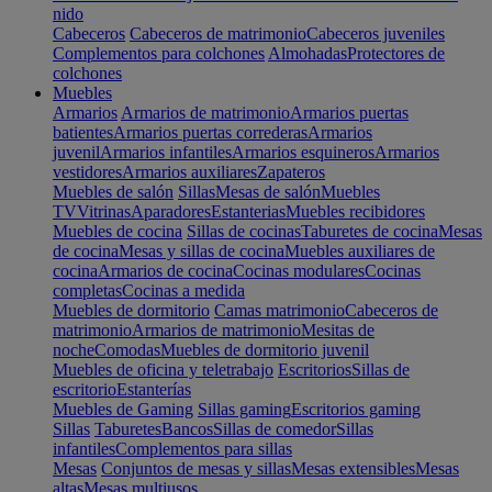
nido
Cabeceros
Cabeceros de matrimonio
Cabeceros juveniles
Complementos para colchones
Almohadas
Protectores de
colchones
Muebles
Armarios
Armarios de matrimonio
Armarios puertas
batientes
Armarios puertas correderas
Armarios
juvenil
Armarios infantiles
Armarios esquineros
Armarios
vestidores
Armarios auxiliares
Zapateros
Muebles de salón
Sillas
Mesas de salón
Muebles
TV
Vitrinas
Aparadores
Estanterias
Muebles recibidores
Muebles de cocina
Sillas de cocinas
Taburetes de cocina
Mesas
de cocina
Mesas y sillas de cocina
Muebles auxiliares de
cocina
Armarios de cocina
Cocinas modulares
Cocinas
completas
Cocinas a medida
Muebles de dormitorio
Camas matrimonio
Cabeceros de
matrimonio
Armarios de matrimonio
Mesitas de
noche
Comodas
Muebles de dormitorio juvenil
Muebles de oficina y teletrabajo
Escritorios
Sillas de
escritorio
Estanterías
Muebles de Gaming
Sillas gaming
Escritorios gaming
Sillas
Taburetes
Bancos
Sillas de comedor
Sillas
infantiles
Complementos para sillas
Mesas
Conjuntos de mesas y sillas
Mesas extensibles
Mesas
altas
Mesas multiusos