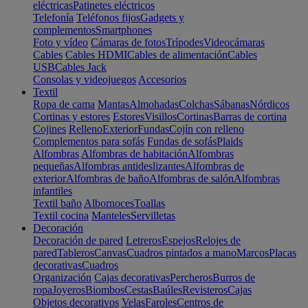
eléctricas
Patinetes eléctricos
Telefonía
Teléfonos fijos
Gadgets y
complementos
Smartphones
Foto y vídeo
Cámaras de fotos
Trípodes
Videocámaras
Cables
Cables HDMI
Cables de alimentación
Cables
USB
Cables Jack
Consolas y videojuegos
Accesorios
Textil
Ropa de cama
Mantas
Almohadas
Colchas
Sábanas
Nórdicos
Cortinas y estores
Estores
Visillos
Cortinas
Barras de cortina
Cojines
Relleno
Exterior
Fundas
Cojín con relleno
Complementos para sofás
Fundas de sofás
Plaids
Alfombras
Alfombras de habitación
Alfombras
pequeñas
Alfombras antideslizantes
Alfombras de
exterior
Alfombras de baño
Alfombras de salón
Alfombras
infantiles
Textil baño
Albornoces
Toallas
Textil cocina
Manteles
Servilletas
Decoración
Decoración de pared
Letreros
Espejos
Relojes de
pared
Tableros
Canvas
Cuadros pintados a mano
Marcos
Placas
decorativas
Cuadros
Organización
Cajas decorativas
Percheros
Burros de
ropa
Joyeros
Biombos
Cestas
Baúles
Revisteros
Cajas
Objetos decorativos
Velas
Faroles
Centros de