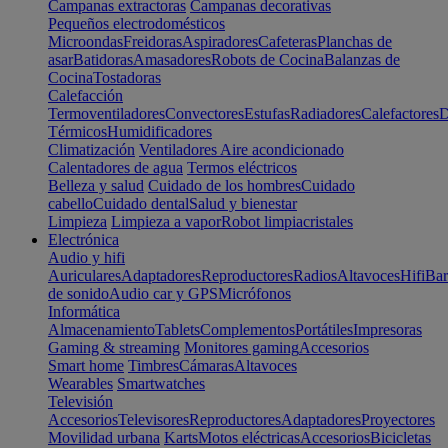
Campanas extractoras
Campanas decorativas
Pequeños electrodomésticos
Microondas
Freidoras
Aspiradores
Cafeteras
Planchas de
asar
Batidoras
Amasadores
Robots de Cocina
Balanzas de
Cocina
Tostadoras
Calefacción
Termoventiladores
Convectores
Estufas
Radiadores
Calefactores
D
Térmicos
Humidificadores
Climatización
Ventiladores
Aire acondicionado
Calentadores de agua
Termos eléctricos
Belleza y salud
Cuidado de los hombres
Cuidado
cabello
Cuidado dental
Salud y bienestar
Limpieza
Limpieza a vapor
Robot limpiacristales
Electrónica
Audio y hifi
Auriculares
Adaptadores
Reproductores
Radios
Altavoces
Hifi
Bar
de sonido
Audio car y GPS
Micrófonos
Informática
Almacenamiento
Tablets
Complementos
Portátiles
Impresoras
Gaming & streaming
Monitores gaming
Accesorios
Smart home
Timbres
Cámaras
Altavoces
Wearables
Smartwatches
Televisión
Accesorios
Televisores
Reproductores
Adaptadores
Proyectores
Movilidad urbana
Karts
Motos eléctricas
Accesorios
Bicicletas