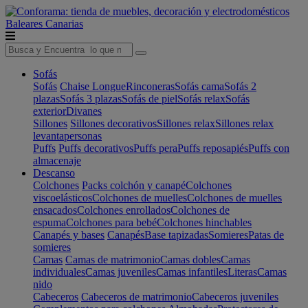
Baleares
Canarias
Sofás
Sofás
Chaise Longue
Rinconeras
Sofás cama
Sofás 2
plazas
Sofás 3 plazas
Sofás de piel
Sofás relax
Sofás
exterior
Divanes
Sillones
Sillones decorativos
Sillones relax
Sillones relax
levantapersonas
Puffs
Puffs decorativos
Puffs pera
Puffs reposapiés
Puffs con
almacenaje
Descanso
Colchones
Packs colchón y canapé
Colchones
viscoelásticos
Colchones de muelles
Colchones de muelles
ensacados
Colchones enrollados
Colchones de
espuma
Colchones para bebé
Colchones hinchables
Canapés y bases
Canapés
Base tapizadas
Somieres
Patas de
somieres
Camas
Camas de matrimonio
Camas dobles
Camas
individuales
Camas juveniles
Camas infantiles
Literas
Camas
nido
Cabeceros
Cabeceros de matrimonio
Cabeceros juveniles