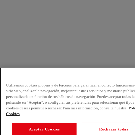
Utilizamos cookies propias y de terceros para garantizar el correcto funcionami
sitio web, analizar la navegación, mejorar nuestros servicios y mostrarte public
personalizada en función de tus hábitos de navegación. Puedes aceptar todas la
pulsando en “Aceptar”, o configurar tus preferencias para seleccionar qué tipos
cookies deseas permitir o rechazar. Para más información, consulta nuestra
Pol
Cookies
Aceptar Cookies
Rechazar todas