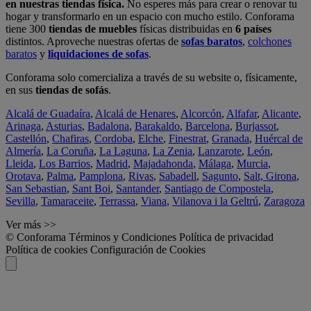
en nuestras tiendas física.
No esperes más para crear o renovar tu
hogar y transformarlo en un espacio con mucho estilo. Conforama
tiene 300
tiendas de muebles
físicas distribuidas en
6 países
distintos. Aproveche nuestras ofertas de
sofas baratos
,
colchones
baratos
y
liquidaciones de sofas
.
Conforama solo comercializa a través de su website o, físicamente,
en sus
tiendas de sofás
.
Alcalá de Guadaíra
,
Alcalá de Henares
,
Alcorcón
,
Alfafar
,
Alicante
,
Arinaga
,
Asturias
,
Badalona
,
Barakaldo
,
Barcelona
,
Burjassot
,
Castellón
,
Chafiras
,
Cordoba
,
Elche
,
Finestrat
,
Granada
,
Huércal de
Almería
,
La Coruña
,
La Laguna
,
La Zenia
,
Lanzarote
,
León
,
Lleida
,
Los Barrios
,
Madrid
,
Majadahonda
,
Málaga
,
Murcia
,
Orotava
,
Palma
,
Pamplona
,
Rivas
,
Sabadell
,
Sagunto
,
Salt, Girona
,
San Sebastian
,
Sant Boi
,
Santander
,
Santiago de Compostela
,
Sevilla
,
Tamaraceite
,
Terrassa
,
Viana
,
Vilanova i la Geltrú
,
Zaragoza
Ver más >>
© Conforama
Términos y Condiciones
Política de privacidad
Política de cookies
Configuración de Cookies