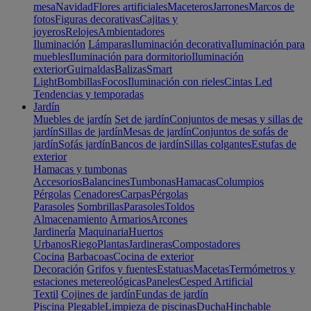
mesa
Navidad
Flores artificiales
Maceteros
Jarrones
Marcos de
fotos
Figuras decorativas
Cajitas y
joyeros
Relojes
Ambientadores
Iluminación
Lámparas
Iluminación decorativa
Iluminación para
muebles
Iluminación para dormitorio
Iluminación
exterior
Guirnaldas
Balizas
Smart
Light
Bombillas
Focos
Iluminación con rieles
Cintas Led
Tendencias y temporadas
Jardín
Muebles de jardín
Set de jardín
Conjuntos de mesas y sillas de
jardín
Sillas de jardín
Mesas de jardín
Conjuntos de sofás de
jardín
Sofás jardín
Bancos de jardín
Sillas colgantes
Estufas de
exterior
Hamacas y tumbonas
Accesorios
Balancines
Tumbonas
Hamacas
Columpios
Pérgolas
Cenadores
Carpas
Pérgolas
Parasoles
Sombrillas
Parasoles
Toldos
Almacenamiento
Armarios
Arcones
Jardinería
Maquinaria
Huertos
Urbanos
Riego
Plantas
Jardineras
Compostadores
Cocina
Barbacoas
Cocina de exterior
Decoración
Grifos y fuentes
Estatuas
Macetas
Termómetros y
estaciones metereológicas
Paneles
Cesped Artificial
Textil
Cojines de jardín
Fundas de jardín
Piscina
Plegable
Limpieza de piscinas
Ducha
Hinchable