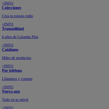
+INFO
Colecciones
Crea tu propio estilo
+INFO
Tranquilidad
6 años de Garantía Plus
+INFO
Catálogos
Miles de productos
+INFO
Por teléfono
Llámanos y compra
+INFO
Nueva app
Todo en tu móvil
+INFO