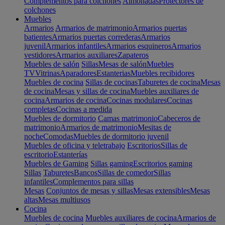
Complementos para colchones
Almohadas
Protectores de
colchones
Muebles
Armarios
Armarios de matrimonio
Armarios puertas
batientes
Armarios puertas correderas
Armarios
juvenil
Armarios infantiles
Armarios esquineros
Armarios
vestidores
Armarios auxiliares
Zapateros
Muebles de salón
Sillas
Mesas de salón
Muebles
TV
Vitrinas
Aparadores
Estanterias
Muebles recibidores
Muebles de cocina
Sillas de cocinas
Taburetes de cocina
Mesas
de cocina
Mesas y sillas de cocina
Muebles auxiliares de
cocina
Armarios de cocina
Cocinas modulares
Cocinas
completas
Cocinas a medida
Muebles de dormitorio
Camas matrimonio
Cabeceros de
matrimonio
Armarios de matrimonio
Mesitas de
noche
Comodas
Muebles de dormitorio juvenil
Muebles de oficina y teletrabajo
Escritorios
Sillas de
escritorio
Estanterías
Muebles de Gaming
Sillas gaming
Escritorios gaming
Sillas
Taburetes
Bancos
Sillas de comedor
Sillas
infantiles
Complementos para sillas
Mesas
Conjuntos de mesas y sillas
Mesas extensibles
Mesas
altas
Mesas multiusos
Cocina
Muebles de cocina
Muebles auxiliares de cocina
Armarios de