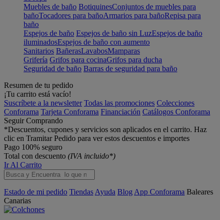
Muebles de baño
Botiquines
Conjuntos de muebles para
baño
Tocadores para baño
Armarios para baño
Repisa para
baño
Espejos de baño
Espejos de baño sin Luz
Espejos de baño
iluminados
Espejos de baño con aumento
Sanitarios
Bañeras
Lavabos
Mamparas
Grifería
Grifos para cocina
Grifos para ducha
Seguridad de baño
Barras de seguridad para baño
Resumen de tu pedido
¡Tu carrito está vacío!
Suscríbete a la newsletter
Todas las promociones
Colecciones
Conforama
Tarjeta Conforama
Financiación
Catálogos Conforama
Seguir Comprando
*Descuentos, cupones y servicios son aplicados en el carrito. Haz
clic en Tramitar Pedido para ver estos descuentos e importes
Pago 100% seguro
Total con descuento
(IVA incluido*)
Ir Al Carrito
Estado de mi pedido
Tiendas
Ayuda
Blog
App Conforama
Baleares
Canarias