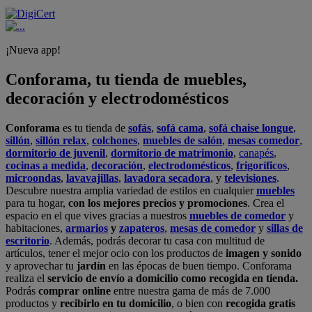
¡Nueva app!
Conforama, tu tienda de muebles,
decoración y electrodomésticos
Conforama
es tu tienda de
sofás
,
sofá cama
,
sofá chaise longue
,
sillón
,
sillón relax
,
colchones
,
muebles de salón
,
mesas comedor
,
dormitorio de juvenil
,
dormitorio de matrimonio
,
canapés
,
cocinas a medida
,
decoración
,
electrodomésticos
,
frigoríficos
,
microondas
,
lavavajillas
,
lavadora secadora
, y
televisiones
.
Descubre nuestra amplia variedad de estilos en cualquier
muebles
para tu hogar,
con los mejores precios y promociones
. Crea el
espacio en el que vives gracias a nuestros
muebles de comedor
y
habitaciones,
armarios
y
zapateros
,
mesas de comedor
y
sillas de
escritorio
. Además, podrás decorar tu casa con multitud de
artículos, tener el mejor ocio con los productos de
imagen y sonido
y aprovechar tu
jardín
en las épocas de buen tiempo. Conforama
realiza el
servicio de envío a domicilio como recogida en tienda.
Podrás
comprar online
entre nuestra gama de más de 7.000
productos y
recibirlo en tu domicilio
, o bien con
recogida gratis