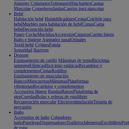
Juguetes
Columpios
Toboganes
Hinchables
Casitas
Mascotas
Comederos
Jaulas
Casetas para mascotas
Bebé
Habitación bebé
Humidificadores
Cestas
Colchón para
bebé
Muebles para habitación de bebé
Cunas
Cama
bebé
Decoración bebé
Paseo
Coche
Mochilas
Accesorios
Capazos
Carrito ligero
Baño e higiene
Aspirador nasal
Orinales
Textil bebé
Cojines
Funda
Seguridad
Barreras
Deporte
Equipamiento de cardio
Máquinas de remo
Bicicletas
spinning
Elípticas
Bicicletas estáticas
Recambios y
complementos
Cintas
Rodillos
Equipamiento de musculación
Bancos
Mancuernas
Máquinas
Plataformas
vibratorias
Recambios y complementos
Accesorios fitness
Bandas
Barras
Plataforma de
step
Cuerdas
Bolas y esferas de equilibrio
Recuperación muscular
Electroestimulación
Terapia de
percusión
Baño
Accesorios de baño
Colgadores
baño
Papeleras
Dispensadores
Toalleros
Jaboneras
Escobillero
Port
de ropa