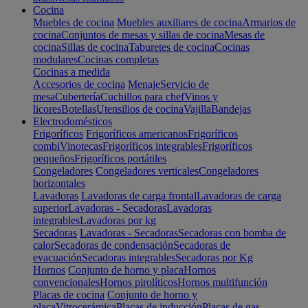
Cocina
Muebles de cocina
Muebles auxiliares de cocina
Armarios de
cocina
Conjuntos de mesas y sillas de cocina
Mesas de
cocina
Sillas de cocina
Taburetes de cocina
Cocinas
modulares
Cocinas completas
Cocinas a medida
Accesorios de cocina
Menaje
Servicio de
mesa
Cubertería
Cuchillos para chef
Vinos y
licores
Botellas
Utensilios de cocina
Vajilla
Bandejas
Electrodomésticos
Frigoríficos
Frigoríficos americanos
Frigoríficos
combi
Vinotecas
Frigoríficos integrables
Frigoríficos
pequeños
Frigoríficos portátiles
Congeladores
Congeladores verticales
Congeladores
horizontales
Lavadoras
Lavadoras de carga frontal
Lavadoras de carga
superior
Lavadoras - Secadoras
Lavadoras
integrables
Lavadoras por kg
Secadoras
Lavadoras - Secadoras
Secadoras con bomba de
calor
Secadoras de condensación
Secadoras de
evacuación
Secadoras integrables
Secadoras por Kg
Hornos
Conjunto de horno y placa
Hornos
convencionales
Hornos pirolíticos
Hornos multifunción
Placas de cocina
Conjunto de horno y
placa
Vitrocerámica
Placas de inducción
Placas de gas