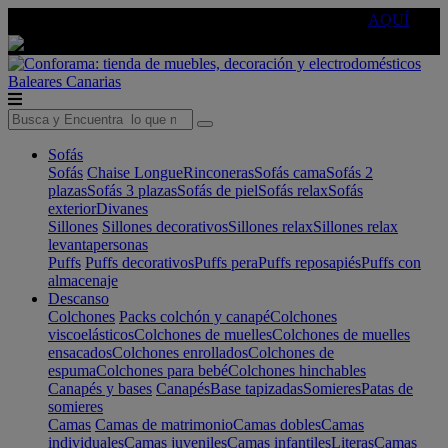
🔵Cambia tu electro con
-10% EXTRA
de descuento ☑️
AQUÍ
Baleares
Canarias
Sofás
Sofás
Chaise Longue
Rinconeras
Sofás cama
Sofás 2
plazas
Sofás 3 plazas
Sofás de piel
Sofás relax
Sofás
exterior
Divanes
Sillones
Sillones decorativos
Sillones relax
Sillones relax
levantapersonas
Puffs
Puffs decorativos
Puffs pera
Puffs reposapiés
Puffs con
almacenaje
Descanso
Colchones
Packs colchón y canapé
Colchones
viscoelásticos
Colchones de muelles
Colchones de muelles
ensacados
Colchones enrollados
Colchones de
espuma
Colchones para bebé
Colchones hinchables
Canapés y bases
Canapés
Base tapizadas
Somieres
Patas de
somieres
Camas
Camas de matrimonio
Camas dobles
Camas
individuales
Camas juveniles
Camas infantiles
Literas
Camas