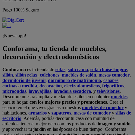
Pago 100% Seguro
¡Nueva app!
Conforama, tu tienda de muebles,
decoración y electrodomésticos
Conforama
es tu tienda de
sofás
,
sofá cama
,
sofá chaise longue
,
sillón
,
sillón relax
,
colchones
,
muebles de salón
,
mesas comedor
,
dormitorio de juvenil
,
dormitorio de matrimonio
,
canapés
,
cocinas a medida
,
decoración
,
electrodomésticos
,
frigoríficos
,
microondas
,
lavavajillas
,
lavadora secadora
, y
televisiones
.
Descubre nuestra amplia variedad de estilos en cualquier
muebles
para tu hogar,
con los mejores precios y promociones
. Crea el
espacio en el que vives gracias a nuestros
muebles de comedor
y
habitaciones,
armarios
y
zapateros
,
mesas de comedor
y
sillas de
escritorio
. Además, podrás decorar tu casa con multitud de
artículos, tener el mejor ocio con los productos de
imagen y sonido
y aprovechar tu
jardín
en las épocas de buen tiempo. Conforama
realiza el
servicio de envío a domicilio como recogida en tienda.