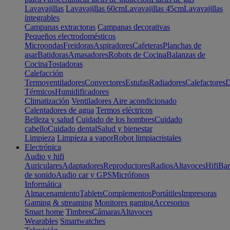
Lavavajillas
Lavavajillas 60cm
Lavavajillas 45cm
Lavavajillas
integrables
Campanas extractoras
Campanas decorativas
Pequeños electrodomésticos
Microondas
Freidoras
Aspiradores
Cafeteras
Planchas de
asar
Batidoras
Amasadores
Robots de Cocina
Balanzas de
Cocina
Tostadoras
Calefacción
Termoventiladores
Convectores
Estufas
Radiadores
Calefactores
D
Térmicos
Humidificadores
Climatización
Ventiladores
Aire acondicionado
Calentadores de agua
Termos eléctricos
Belleza y salud
Cuidado de los hombres
Cuidado
cabello
Cuidado dental
Salud y bienestar
Limpieza
Limpieza a vapor
Robot limpiacristales
Electrónica
Audio y hifi
Auriculares
Adaptadores
Reproductores
Radios
Altavoces
Hifi
Bar
de sonido
Audio car y GPS
Micrófonos
Informática
Almacenamiento
Tablets
Complementos
Portátiles
Impresoras
Gaming & streaming
Monitores gaming
Accesorios
Smart home
Timbres
Cámaras
Altavoces
Wearables
Smartwatches