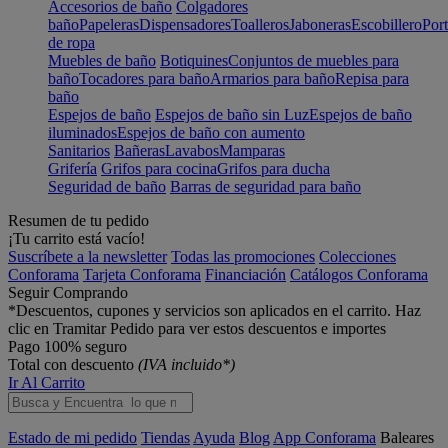
Accesorios de baño
Colgadores
baño
Papeleras
Dispensadores
Toalleros
Jaboneras
Escobillero
Port
de ropa
Muebles de baño
Botiquines
Conjuntos de muebles para
baño
Tocadores para baño
Armarios para baño
Repisa para
baño
Espejos de baño
Espejos de baño sin Luz
Espejos de baño
iluminados
Espejos de baño con aumento
Sanitarios
Bañeras
Lavabos
Mamparas
Grifería
Grifos para cocina
Grifos para ducha
Seguridad de baño
Barras de seguridad para baño
Resumen de tu pedido
¡Tu carrito está vacío!
Suscríbete a la newsletter
Todas las promociones
Colecciones
Conforama
Tarjeta Conforama
Financiación
Catálogos Conforama
Seguir Comprando
*Descuentos, cupones y servicios son aplicados en el carrito. Haz
clic en Tramitar Pedido para ver estos descuentos e importes
Pago 100% seguro
Total con descuento
(IVA incluido*)
Ir Al Carrito
Estado de mi pedido
Tiendas
Ayuda
Blog
App Conforama
Baleares