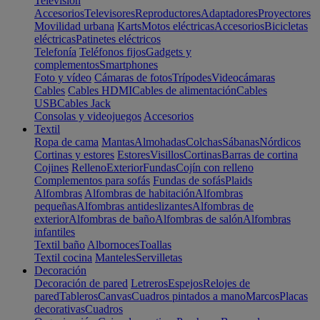
Televisión
Accesorios
Televisores
Reproductores
Adaptadores
Proyectores
Movilidad urbana
Karts
Motos eléctricas
Accesorios
Bicicletas
eléctricas
Patinetes eléctricos
Telefonía
Teléfonos fijos
Gadgets y
complementos
Smartphones
Foto y vídeo
Cámaras de fotos
Trípodes
Videocámaras
Cables
Cables HDMI
Cables de alimentación
Cables
USB
Cables Jack
Consolas y videojuegos
Accesorios
Textil
Ropa de cama
Mantas
Almohadas
Colchas
Sábanas
Nórdicos
Cortinas y estores
Estores
Visillos
Cortinas
Barras de cortina
Cojines
Relleno
Exterior
Fundas
Cojín con relleno
Complementos para sofás
Fundas de sofás
Plaids
Alfombras
Alfombras de habitación
Alfombras
pequeñas
Alfombras antideslizantes
Alfombras de
exterior
Alfombras de baño
Alfombras de salón
Alfombras
infantiles
Textil baño
Albornoces
Toallas
Textil cocina
Manteles
Servilletas
Decoración
Decoración de pared
Letreros
Espejos
Relojes de
pared
Tableros
Canvas
Cuadros pintados a mano
Marcos
Placas
decorativas
Cuadros