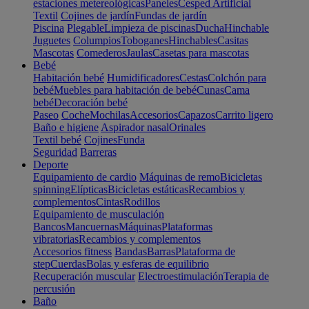
estaciones metereológicas
Paneles
Cesped Artificial
Textil
Cojines de jardín
Fundas de jardín
Piscina
Plegable
Limpieza de piscinas
Ducha
Hinchable
Juguetes
Columpios
Toboganes
Hinchables
Casitas
Mascotas
Comederos
Jaulas
Casetas para mascotas
Bebé
Habitación bebé
Humidificadores
Cestas
Colchón para
bebé
Muebles para habitación de bebé
Cunas
Cama
bebé
Decoración bebé
Paseo
Coche
Mochilas
Accesorios
Capazos
Carrito ligero
Baño e higiene
Aspirador nasal
Orinales
Textil bebé
Cojines
Funda
Seguridad
Barreras
Deporte
Equipamiento de cardio
Máquinas de remo
Bicicletas
spinning
Elípticas
Bicicletas estáticas
Recambios y
complementos
Cintas
Rodillos
Equipamiento de musculación
Bancos
Mancuernas
Máquinas
Plataformas
vibratorias
Recambios y complementos
Accesorios fitness
Bandas
Barras
Plataforma de
step
Cuerdas
Bolas y esferas de equilibrio
Recuperación muscular
Electroestimulación
Terapia de
percusión
Baño