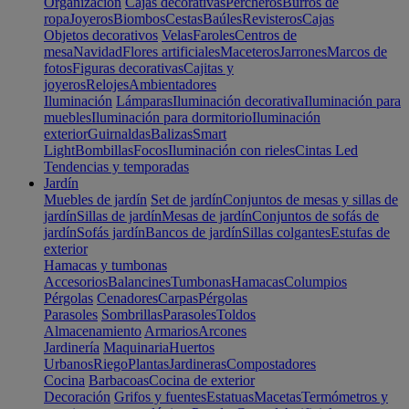
Organización
Cajas decorativas
Percheros
Burros de
ropa
Joyeros
Biombos
Cestas
Baúles
Revisteros
Cajas
Objetos decorativos
Velas
Faroles
Centros de
mesa
Navidad
Flores artificiales
Maceteros
Jarrones
Marcos de
fotos
Figuras decorativas
Cajitas y
joyeros
Relojes
Ambientadores
Iluminación
Lámparas
Iluminación decorativa
Iluminación para
muebles
Iluminación para dormitorio
Iluminación
exterior
Guirnaldas
Balizas
Smart
Light
Bombillas
Focos
Iluminación con rieles
Cintas Led
Tendencias y temporadas
Jardín
Muebles de jardín
Set de jardín
Conjuntos de mesas y sillas de
jardín
Sillas de jardín
Mesas de jardín
Conjuntos de sofás de
jardín
Sofás jardín
Bancos de jardín
Sillas colgantes
Estufas de
exterior
Hamacas y tumbonas
Accesorios
Balancines
Tumbonas
Hamacas
Columpios
Pérgolas
Cenadores
Carpas
Pérgolas
Parasoles
Sombrillas
Parasoles
Toldos
Almacenamiento
Armarios
Arcones
Jardinería
Maquinaria
Huertos
Urbanos
Riego
Plantas
Jardineras
Compostadores
Cocina
Barbacoas
Cocina de exterior
Decoración
Grifos y fuentes
Estatuas
Macetas
Termómetros y