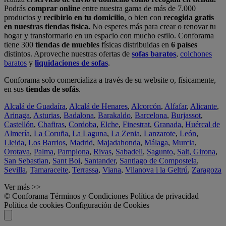
Podrás
comprar online
entre nuestra gama de más de 7.000
productos y
recibirlo en tu domicilio
, o bien con
recogida gratis
en nuestras tiendas física.
No esperes más para crear o renovar tu
hogar y transformarlo en un espacio con mucho estilo. Conforama
tiene 300
tiendas de muebles
físicas distribuidas en
6 países
distintos. Aproveche nuestras ofertas de
sofas baratos
,
colchones
baratos
y
liquidaciones de sofas
.
Conforama solo comercializa a través de su website o, físicamente,
en sus
tiendas de sofás
.
Alcalá de Guadaíra
,
Alcalá de Henares
,
Alcorcón
,
Alfafar
,
Alicante
,
Arinaga
,
Asturias
,
Badalona
,
Barakaldo
,
Barcelona
,
Burjassot
,
Castellón
,
Chafiras
,
Cordoba
,
Elche
,
Finestrat
,
Granada
,
Huércal de
Almería
,
La Coruña
,
La Laguna
,
La Zenia
,
Lanzarote
,
León
,
Lleida
,
Los Barrios
,
Madrid
,
Majadahonda
,
Málaga
,
Murcia
,
Orotava
,
Palma
,
Pamplona
,
Rivas
,
Sabadell
,
Sagunto
,
Salt, Girona
,
San Sebastian
,
Sant Boi
,
Santander
,
Santiago de Compostela
,
Sevilla
,
Tamaraceite
,
Terrassa
,
Viana
,
Vilanova i la Geltrú
,
Zaragoza
Ver más >>
© Conforama
Términos y Condiciones
Política de privacidad
Política de cookies
Configuración de Cookies