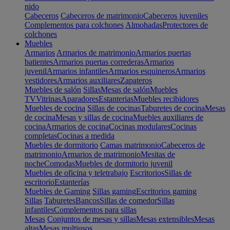
nido
Cabeceros
Cabeceros de matrimonio
Cabeceros juveniles
Complementos para colchones
Almohadas
Protectores de
colchones
Muebles
Armarios
Armarios de matrimonio
Armarios puertas
batientes
Armarios puertas correderas
Armarios
juvenil
Armarios infantiles
Armarios esquineros
Armarios
vestidores
Armarios auxiliares
Zapateros
Muebles de salón
Sillas
Mesas de salón
Muebles
TV
Vitrinas
Aparadores
Estanterias
Muebles recibidores
Muebles de cocina
Sillas de cocinas
Taburetes de cocina
Mesas
de cocina
Mesas y sillas de cocina
Muebles auxiliares de
cocina
Armarios de cocina
Cocinas modulares
Cocinas
completas
Cocinas a medida
Muebles de dormitorio
Camas matrimonio
Cabeceros de
matrimonio
Armarios de matrimonio
Mesitas de
noche
Comodas
Muebles de dormitorio juvenil
Muebles de oficina y teletrabajo
Escritorios
Sillas de
escritorio
Estanterías
Muebles de Gaming
Sillas gaming
Escritorios gaming
Sillas
Taburetes
Bancos
Sillas de comedor
Sillas
infantiles
Complementos para sillas
Mesas
Conjuntos de mesas y sillas
Mesas extensibles
Mesas
altas
Mesas multiusos