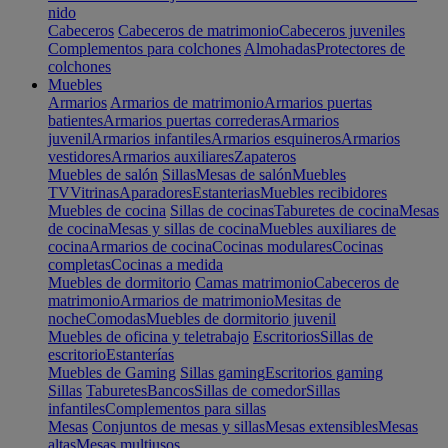
nido
Cabeceros
Cabeceros de matrimonio
Cabeceros juveniles
Complementos para colchones
Almohadas
Protectores de
colchones
Muebles
Armarios
Armarios de matrimonio
Armarios puertas
batientes
Armarios puertas correderas
Armarios
juvenil
Armarios infantiles
Armarios esquineros
Armarios
vestidores
Armarios auxiliares
Zapateros
Muebles de salón
Sillas
Mesas de salón
Muebles
TV
Vitrinas
Aparadores
Estanterias
Muebles recibidores
Muebles de cocina
Sillas de cocinas
Taburetes de cocina
Mesas
de cocina
Mesas y sillas de cocina
Muebles auxiliares de
cocina
Armarios de cocina
Cocinas modulares
Cocinas
completas
Cocinas a medida
Muebles de dormitorio
Camas matrimonio
Cabeceros de
matrimonio
Armarios de matrimonio
Mesitas de
noche
Comodas
Muebles de dormitorio juvenil
Muebles de oficina y teletrabajo
Escritorios
Sillas de
escritorio
Estanterías
Muebles de Gaming
Sillas gaming
Escritorios gaming
Sillas
Taburetes
Bancos
Sillas de comedor
Sillas
infantiles
Complementos para sillas
Mesas
Conjuntos de mesas y sillas
Mesas extensibles
Mesas
altas
Mesas multiusos