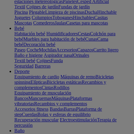
estaciones metereológicas
Paneles
Cesped Artificial
Textil
Cojines de jardín
Fundas de jardín
Piscina
Plegable
Limpieza de piscinas
Ducha
Hinchable
Juguetes
Columpios
Toboganes
Hinchables
Casitas
Mascotas
Comederos
Jaulas
Casetas para mascotas
Bebé
Habitación bebé
Humidificadores
Cestas
Colchón para
bebé
Muebles para habitación de bebé
Cunas
Cama
bebé
Decoración bebé
Paseo
Coche
Mochilas
Accesorios
Capazos
Carrito ligero
Baño e higiene
Aspirador nasal
Orinales
Textil bebé
Cojines
Funda
Seguridad
Barreras
Deporte
Equipamiento de cardio
Máquinas de remo
Bicicletas
spinning
Elípticas
Bicicletas estáticas
Recambios y
complementos
Cintas
Rodillos
Equipamiento de musculación
Bancos
Mancuernas
Máquinas
Plataformas
vibratorias
Recambios y complementos
Accesorios fitness
Bandas
Barras
Plataforma de
step
Cuerdas
Bolas y esferas de equilibrio
Recuperación muscular
Electroestimulación
Terapia de
percusión
Baño