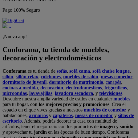
Pago 100% Seguro
¡Nueva app!
Conforama, tu tienda de muebles,
decoración y electrodomésticos
Conforama
es tu tienda de
sofás
,
sofá cama
,
sofá chaise longue
,
sillón
,
sillón relax
,
colchones
,
muebles de salón
,
mesas comedor
,
dormitorio de juvenil
,
dormitorio de matrimonio
,
canapés
,
cocinas a medida
,
decoración
,
electrodomésticos
,
frigoríficos
,
microondas
,
lavavajillas
,
lavadora secadora
, y
televisiones
.
Descubre nuestra amplia variedad de estilos en cualquier
muebles
para tu hogar,
con los mejores precios y promociones
. Crea el
espacio en el que vives gracias a nuestros
muebles de comedor
y
habitaciones,
armarios
y
zapateros
,
mesas de comedor
y
sillas de
escritorio
. Además, podrás decorar tu casa con multitud de
artículos, tener el mejor ocio con los productos de
imagen y sonido
y aprovechar tu
jardín
en las épocas de buen tiempo. Conforama
realiza el
servicio de envío a domicilio como recogida en tienda.