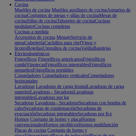
Cocina
Muebles de cocina
Muebles auxiliares de cocina
Armarios de
cocina
Conjuntos de mesas y sillas de cocina
Mesas de
cocina
Sillas de cocina
Taburetes de cocina
Cocinas
modulares
Cocinas completas
Cocinas a medida
Accesorios de cocina
Menaje
Servicio de
mesa
Cubertería
Cuchillos para chef
Vinos y
licores
Botellas
Utensilios de cocina
Vajilla
Bandejas
Electrodomésticos
Frigoríficos
Frigoríficos americanos
Frigoríficos
combi
Vinotecas
Frigoríficos integrables
Frigoríficos
pequeños
Frigoríficos portátiles
Congeladores
Congeladores verticales
Congeladores
horizontales
Lavadoras
Lavadoras de carga frontal
Lavadoras de carga
superior
Lavadoras - Secadoras
Lavadoras
integrables
Lavadoras por kg
Secadoras
Lavadoras - Secadoras
Secadoras con bomba de
calor
Secadoras de condensación
Secadoras de
evacuación
Secadoras integrables
Secadoras por Kg
Hornos
Conjunto de horno y placa
Hornos
convencionales
Hornos pirolíticos
Hornos multifunción
Placas de cocina
Conjunto de horno y
placa
Vitrocerámica
Placas de inducción
Placas de gas