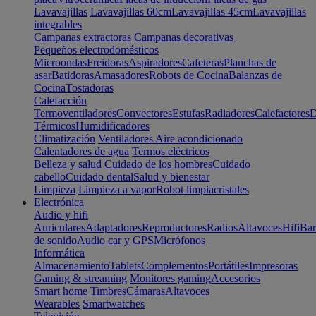
Lavavajillas
Lavavajillas 60cm
Lavavajillas 45cm
Lavavajillas
integrables
Campanas extractoras
Campanas decorativas
Pequeños electrodomésticos
Microondas
Freidoras
Aspiradores
Cafeteras
Planchas de
asar
Batidoras
Amasadores
Robots de Cocina
Balanzas de
Cocina
Tostadoras
Calefacción
Termoventiladores
Convectores
Estufas
Radiadores
Calefactores
D
Térmicos
Humidificadores
Climatización
Ventiladores
Aire acondicionado
Calentadores de agua
Termos eléctricos
Belleza y salud
Cuidado de los hombres
Cuidado
cabello
Cuidado dental
Salud y bienestar
Limpieza
Limpieza a vapor
Robot limpiacristales
Electrónica
Audio y hifi
Auriculares
Adaptadores
Reproductores
Radios
Altavoces
Hifi
Bar
de sonido
Audio car y GPS
Micrófonos
Informática
Almacenamiento
Tablets
Complementos
Portátiles
Impresoras
Gaming & streaming
Monitores gaming
Accesorios
Smart home
Timbres
Cámaras
Altavoces
Wearables
Smartwatches