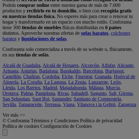
Podrás
comprar online
entre nuestra gama de más de 7.000
productos y
recibirlo en tu domicilio
, o bien con
recogida gratis
en nuestras tiendas física.
No esperes más para crear o renovar tu
hogar y transformarlo en un espacio con mucho estilo. Conforama
tiene 300
tiendas de muebles
físicas distribuidas en
6 países
distintos. Aproveche nuestras ofertas de
sofas baratos
,
colchones
baratos
y
liquidaciones de sofas
.
Conforama solo comercializa a través de su website o, físicamente,
en sus
tiendas de sofás
.
Alcalá de Guadaíra
,
Alcalá de Henares
,
Alcorcón
,
Alfafar
,
Alicante
,
Arinaga
,
Asturias
,
Badalona
,
Barakaldo
,
Barcelona
,
Burjassot
,
Castellón
,
Chafiras
,
Cordoba
,
Elche
,
Finestrat
,
Granada
,
Huércal de
Almería
,
La Coruña
,
La Laguna
,
La Zenia
,
Lanzarote
,
León
,
Lleida
,
Los Barrios
,
Madrid
,
Majadahonda
,
Málaga
,
Murcia
,
Orotava
,
Palma
,
Pamplona
,
Rivas
,
Sabadell
,
Sagunto
,
Salt, Girona
,
San Sebastian
,
Sant Boi
,
Santander
,
Santiago de Compostela
,
Sevilla
,
Tamaraceite
,
Terrassa
,
Viana
,
Vilanova i la Geltrú
,
Zaragoza
Ver más >>
© Conforama
Términos y Condiciones
Política de privacidad
Política de cookies
Configuración de Cookies