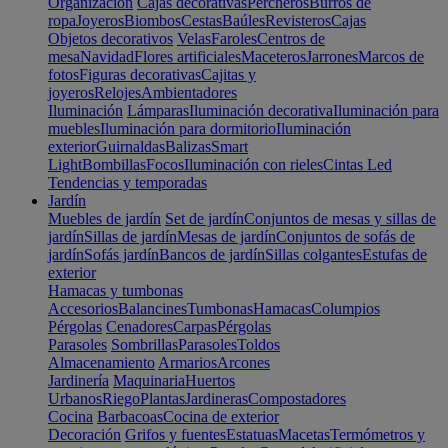
Organización
Cajas decorativas
Percheros
Burros de
ropa
Joyeros
Biombos
Cestas
Baúles
Revisteros
Cajas
Objetos decorativos
Velas
Faroles
Centros de
mesa
Navidad
Flores artificiales
Maceteros
Jarrones
Marcos de
fotos
Figuras decorativas
Cajitas y
joyeros
Relojes
Ambientadores
Iluminación
Lámparas
Iluminación decorativa
Iluminación para
muebles
Iluminación para dormitorio
Iluminación
exterior
Guirnaldas
Balizas
Smart
Light
Bombillas
Focos
Iluminación con rieles
Cintas Led
Tendencias y temporadas
Jardín
Muebles de jardín
Set de jardín
Conjuntos de mesas y sillas de
jardín
Sillas de jardín
Mesas de jardín
Conjuntos de sofás de
jardín
Sofás jardín
Bancos de jardín
Sillas colgantes
Estufas de
exterior
Hamacas y tumbonas
Accesorios
Balancines
Tumbonas
Hamacas
Columpios
Pérgolas
Cenadores
Carpas
Pérgolas
Parasoles
Sombrillas
Parasoles
Toldos
Almacenamiento
Armarios
Arcones
Jardinería
Maquinaria
Huertos
Urbanos
Riego
Plantas
Jardineras
Compostadores
Cocina
Barbacoas
Cocina de exterior
Decoración
Grifos y fuentes
Estatuas
Macetas
Termómetros y