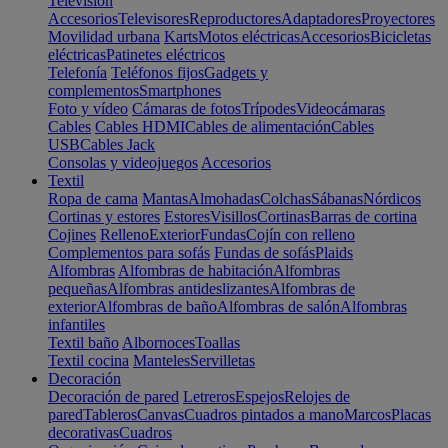
Televisión
Accesorios
Televisores
Reproductores
Adaptadores
Proyectores
Movilidad urbana
Karts
Motos eléctricas
Accesorios
Bicicletas
eléctricas
Patinetes eléctricos
Telefonía
Teléfonos fijos
Gadgets y
complementos
Smartphones
Foto y vídeo
Cámaras de fotos
Trípodes
Videocámaras
Cables
Cables HDMI
Cables de alimentación
Cables
USB
Cables Jack
Consolas y videojuegos
Accesorios
Textil
Ropa de cama
Mantas
Almohadas
Colchas
Sábanas
Nórdicos
Cortinas y estores
Estores
Visillos
Cortinas
Barras de cortina
Cojines
Relleno
Exterior
Fundas
Cojín con relleno
Complementos para sofás
Fundas de sofás
Plaids
Alfombras
Alfombras de habitación
Alfombras
pequeñas
Alfombras antideslizantes
Alfombras de
exterior
Alfombras de baño
Alfombras de salón
Alfombras
infantiles
Textil baño
Albornoces
Toallas
Textil cocina
Manteles
Servilletas
Decoración
Decoración de pared
Letreros
Espejos
Relojes de
pared
Tableros
Canvas
Cuadros pintados a mano
Marcos
Placas
decorativas
Cuadros