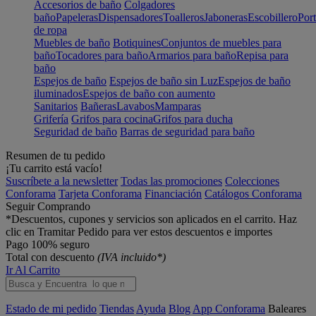
Accesorios de baño
Colgadores
baño
Papeleras
Dispensadores
Toalleros
Jaboneras
Escobillero
Port
de ropa
Muebles de baño
Botiquines
Conjuntos de muebles para
baño
Tocadores para baño
Armarios para baño
Repisa para
baño
Espejos de baño
Espejos de baño sin Luz
Espejos de baño
iluminados
Espejos de baño con aumento
Sanitarios
Bañeras
Lavabos
Mamparas
Grifería
Grifos para cocina
Grifos para ducha
Seguridad de baño
Barras de seguridad para baño
Resumen de tu pedido
¡Tu carrito está vacío!
Suscríbete a la newsletter
Todas las promociones
Colecciones
Conforama
Tarjeta Conforama
Financiación
Catálogos Conforama
Seguir Comprando
*Descuentos, cupones y servicios son aplicados en el carrito. Haz
clic en Tramitar Pedido para ver estos descuentos e importes
Pago 100% seguro
Total con descuento
(IVA incluido*)
Ir Al Carrito
Estado de mi pedido
Tiendas
Ayuda
Blog
App Conforama
Baleares