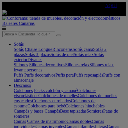
🔵Cambia tu electro con
-10% EXTRA
de descuento ☑️
AQUÍ
Baleares
Canarias
Sofás
Sofás
Chaise Longue
Rinconeras
Sofás cama
Sofás 2
plazas
Sofás 3 plazas
Sofás de piel
Sofás relax
Sofás
exterior
Divanes
Sillones
Sillones decorativos
Sillones relax
Sillones relax
levantapersonas
Puffs
Puffs decorativos
Puffs pera
Puffs reposapiés
Puffs con
almacenaje
Descanso
Colchones
Packs colchón y canapé
Colchones
viscoelásticos
Colchones de muelles
Colchones de muelles
ensacados
Colchones enrollados
Colchones de
espuma
Colchones para bebé
Colchones hinchables
Canapés y bases
Canapés
Base tapizadas
Somieres
Patas de
somieres
Camas
Camas de matrimonio
Camas dobles
Camas
individuales
Camas juveniles
Camas infantiles
Literas
Camas