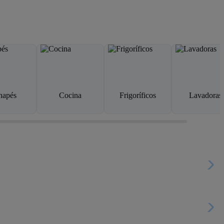
napés
Cocina
Frigoríficos
Lavadoras