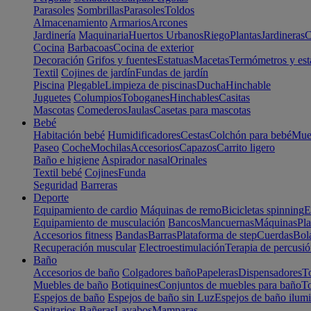
Parasoles
Sombrillas
Parasoles
Toldos
Almacenamiento
Armarios
Arcones
Jardinería
Maquinaria
Huertos Urbanos
Riego
Plantas
Jardineras
C
Cocina
Barbacoas
Cocina de exterior
Decoración
Grifos y fuentes
Estatuas
Macetas
Termómetros y est
Textil
Cojines de jardín
Fundas de jardín
Piscina
Plegable
Limpieza de piscinas
Ducha
Hinchable
Juguetes
Columpios
Toboganes
Hinchables
Casitas
Mascotas
Comederos
Jaulas
Casetas para mascotas
Bebé
Habitación bebé
Humidificadores
Cestas
Colchón para bebé
Mueb
Paseo
Coche
Mochilas
Accesorios
Capazos
Carrito ligero
Baño e higiene
Aspirador nasal
Orinales
Textil bebé
Cojines
Funda
Seguridad
Barreras
Deporte
Equipamiento de cardio
Máquinas de remo
Bicicletas spinning
E
Equipamiento de musculación
Bancos
Mancuernas
Máquinas
Pla
Accesorios fitness
Bandas
Barras
Plataforma de step
Cuerdas
Bola
Recuperación muscular
Electroestimulación
Terapia de percusi
Baño
Accesorios de baño
Colgadores baño
Papeleras
Dispensadores
To
Muebles de baño
Botiquines
Conjuntos de muebles para baño
To
Espejos de baño
Espejos de baño sin Luz
Espejos de baño ilum
Sanitarios
Bañeras
Lavabos
Mamparas