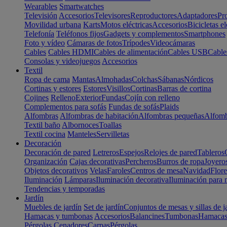
Wearables
Smartwatches
Televisión
Accesorios
Televisores
Reproductores
Adaptadores
Pr
Movilidad urbana
Karts
Motos eléctricas
Accesorios
Bicicletas el
Telefonía
Teléfonos fijos
Gadgets y complementos
Smartphones
Foto y vídeo
Cámaras de fotos
Trípodes
Videocámaras
Cables
Cables HDMI
Cables de alimentación
Cables USB
Cable
Consolas y videojuegos
Accesorios
Textil
Ropa de cama
Mantas
Almohadas
Colchas
Sábanas
Nórdicos
Cortinas y estores
Estores
Visillos
Cortinas
Barras de cortina
Cojines
Relleno
Exterior
Fundas
Cojín con relleno
Complementos para sofás
Fundas de sofás
Plaids
Alfombras
Alfombras de habitación
Alfombras pequeñas
Alfomb
Textil baño
Albornoces
Toallas
Textil cocina
Manteles
Servilletas
Decoración
Decoración de pared
Letreros
Espejos
Relojes de pared
Tableros
Organización
Cajas decorativas
Percheros
Burros de ropa
Joyero
Objetos decorativos
Velas
Faroles
Centros de mesa
Navidad
Flore
Iluminación
Lámparas
Iluminación decorativa
Iluminación para 
Tendencias y temporadas
Jardín
Muebles de jardín
Set de jardín
Conjuntos de mesas y sillas de j
Hamacas y tumbonas
Accesorios
Balancines
Tumbonas
Hamaca
Pérgolas
Cenadores
Carpas
Pérgolas