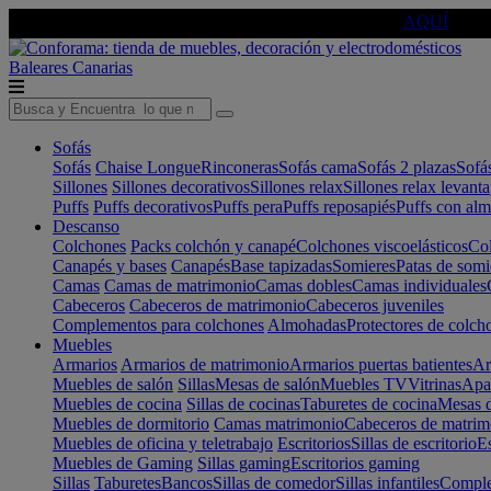
🔵Cambia tu electro con
-10% EXTRA
de descuento ☑️
AQUÍ
Baleares
Canarias
Sofás
Sofás
Chaise Longue
Rinconeras
Sofás cama
Sofás 2 plazas
Sofá
Sillones
Sillones decorativos
Sillones relax
Sillones relax levant
Puffs
Puffs decorativos
Puffs pera
Puffs reposapiés
Puffs con al
Descanso
Colchones
Packs colchón y canapé
Colchones viscoelásticos
Col
Canapés y bases
Canapés
Base tapizadas
Somieres
Patas de somi
Camas
Camas de matrimonio
Camas dobles
Camas individuales
Cabeceros
Cabeceros de matrimonio
Cabeceros juveniles
Complementos para colchones
Almohadas
Protectores de colch
Muebles
Armarios
Armarios de matrimonio
Armarios puertas batientes
Ar
Muebles de salón
Sillas
Mesas de salón
Muebles TV
Vitrinas
Apa
Muebles de cocina
Sillas de cocinas
Taburetes de cocina
Mesas d
Muebles de dormitorio
Camas matrimonio
Cabeceros de matrim
Muebles de oficina y teletrabajo
Escritorios
Sillas de escritorio
Es
Muebles de Gaming
Sillas gaming
Escritorios gaming
Sillas
Taburetes
Bancos
Sillas de comedor
Sillas infantiles
Complem