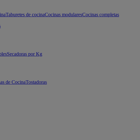
ina
Taburetes de cocina
Cocinas modulares
Cocinas completas
s
bles
Secadoras por Kg
as de Cocina
Tostadoras