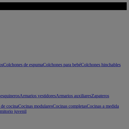
os
Colchones de espuma
Colchones para bebé
Colchones hinchables
esquineros
Armarios vestidores
Armarios auxiliares
Zapateros
 de cocina
Cocinas modulares
Cocinas completas
Cocinas a medida
mitorio juvenil