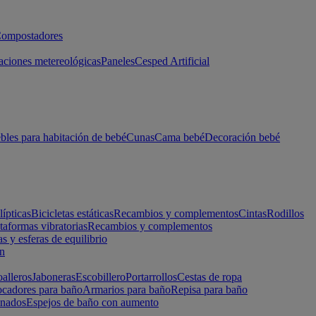
ompostadores
aciones metereológicas
Paneles
Cesped Artificial
les para habitación de bebé
Cunas
Cama bebé
Decoración bebé
lípticas
Bicicletas estáticas
Recambios y complementos
Cintas
Rodillos
taformas vibratorias
Recambios y complementos
s y esferas de equilibrio
ón
alleros
Jaboneras
Escobillero
Portarrollos
Cestas de ropa
cadores para baño
Armarios para baño
Repisa para baño
inados
Espejos de baño con aumento