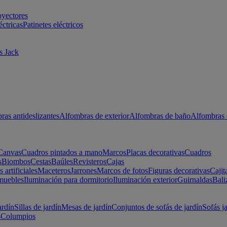
oyectores
éctricas
Patinetes eléctricos
s Jack
ras antideslizantes
Alfombras de exterior
Alfombras de baño
Alfombras 
Canvas
Cuadros pintados a mano
Marcos
Placas decorativas
Cuadros
s
Biombos
Cestas
Baúles
Revisteros
Cajas
s artificiales
Maceteros
Jarrones
Marcos de fotos
Figuras decorativas
Cajit
muebles
Iluminación para dormitorio
Iluminación exterior
Guirnaldas
Bali
ardín
Sillas de jardín
Mesas de jardín
Conjuntos de sofás de jardín
Sofás j
s
Columpios