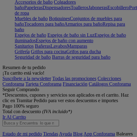
Accesorios de baño
Colgadores
baño
Papeleras
Dispensadores
Toalleros
Jaboneras
Escobillero
Port
de ropa
Muebles de baño
Botiquines
Conjuntos de muebles para
baño
Tocadores para baño
Armarios para baño
Repisa para
baño
Espejos de baño
Espejos de baño sin Luz
Espejos de baño
iluminados
Espejos de baño con aumento
Sanitarios
Bañeras
Lavabos
Mamparas
Grifería
Grifos para cocina
Grifos para ducha
Seguridad de baño
Barras de seguridad para baño
Resumen de tu pedido
¡Tu carrito está vacío!
Suscríbete a la newsletter
Todas las promociones
Colecciones
Conforama
Tarjeta Conforama
Financiación
Catálogos Conforama
Seguir Comprando
*Descuentos, cupones y servicios son aplicados en el carrito. Haz
clic en Tramitar Pedido para ver estos descuentos e importes
Pago 100% seguro
Total con descuento
(IVA incluido*)
Ir Al Carrito
Estado de mi pedido
Tiendas
Ayuda
Blog
App Conforama
Baleares