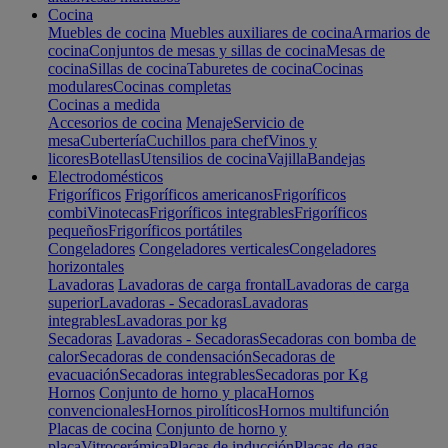
Cocina
Muebles de cocina
Muebles auxiliares de cocina
Armarios de
cocina
Conjuntos de mesas y sillas de cocina
Mesas de
cocina
Sillas de cocina
Taburetes de cocina
Cocinas
modulares
Cocinas completas
Cocinas a medida
Accesorios de cocina
Menaje
Servicio de
mesa
Cubertería
Cuchillos para chef
Vinos y
licores
Botellas
Utensilios de cocina
Vajilla
Bandejas
Electrodomésticos
Frigoríficos
Frigoríficos americanos
Frigoríficos
combi
Vinotecas
Frigoríficos integrables
Frigoríficos
pequeños
Frigoríficos portátiles
Congeladores
Congeladores verticales
Congeladores
horizontales
Lavadoras
Lavadoras de carga frontal
Lavadoras de carga
superior
Lavadoras - Secadoras
Lavadoras
integrables
Lavadoras por kg
Secadoras
Lavadoras - Secadoras
Secadoras con bomba de
calor
Secadoras de condensación
Secadoras de
evacuación
Secadoras integrables
Secadoras por Kg
Hornos
Conjunto de horno y placa
Hornos
convencionales
Hornos pirolíticos
Hornos multifunción
Placas de cocina
Conjunto de horno y
placa
Vitrocerámica
Placas de inducción
Placas de gas