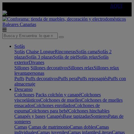
🔵Cambia tu electro con
-10% EXTRA
de descuento ☑️
AQUÍ
Baleares
Canarias
Sofás
Sofás
Chaise Longue
Rinconeras
Sofás cama
Sofás 2
plazas
Sofás 3 plazas
Sofás de piel
Sofás relax
Sofás
exterior
Divanes
Sillones
Sillones decorativos
Sillones relax
Sillones relax
levantapersonas
Puffs
Puffs decorativos
Puffs pera
Puffs reposapiés
Puffs con
almacenaje
Descanso
Colchones
Packs colchón y canapé
Colchones
viscoelásticos
Colchones de muelles
Colchones de muelles
ensacados
Colchones enrollados
Colchones de
espuma
Colchones para bebé
Colchones hinchables
Canapés y bases
Canapés
Base tapizadas
Somieres
Patas de
somieres
Camas
Camas de matrimonio
Camas dobles
Camas
individuales
Camas juveniles
Camas infantiles
Literas
Camas