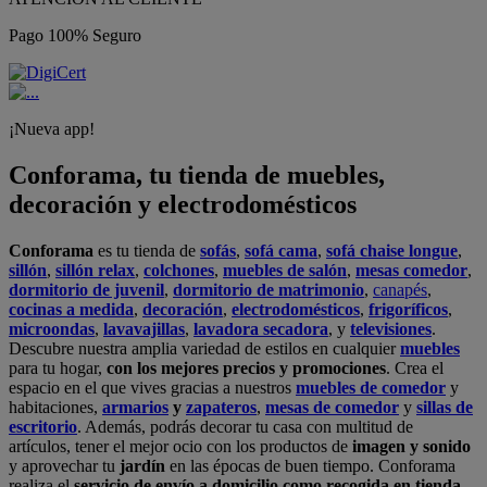
Pago 100% Seguro
¡Nueva app!
Conforama, tu tienda de muebles,
decoración y electrodomésticos
Conforama
es tu tienda de
sofás
,
sofá cama
,
sofá chaise longue
,
sillón
,
sillón relax
,
colchones
,
muebles de salón
,
mesas comedor
,
dormitorio de juvenil
,
dormitorio de matrimonio
,
canapés
,
cocinas a medida
,
decoración
,
electrodomésticos
,
frigoríficos
,
microondas
,
lavavajillas
,
lavadora secadora
, y
televisiones
.
Descubre nuestra amplia variedad de estilos en cualquier
muebles
para tu hogar,
con los mejores precios y promociones
. Crea el
espacio en el que vives gracias a nuestros
muebles de comedor
y
habitaciones,
armarios
y
zapateros
,
mesas de comedor
y
sillas de
escritorio
. Además, podrás decorar tu casa con multitud de
artículos, tener el mejor ocio con los productos de
imagen y sonido
y aprovechar tu
jardín
en las épocas de buen tiempo. Conforama
realiza el
servicio de envío a domicilio como recogida en tienda.