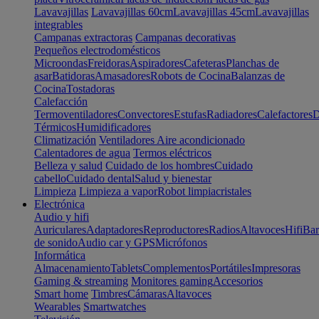
Lavavajillas
Lavavajillas 60cm
Lavavajillas 45cm
Lavavajillas
integrables
Campanas extractoras
Campanas decorativas
Pequeños electrodomésticos
Microondas
Freidoras
Aspiradores
Cafeteras
Planchas de
asar
Batidoras
Amasadores
Robots de Cocina
Balanzas de
Cocina
Tostadoras
Calefacción
Termoventiladores
Convectores
Estufas
Radiadores
Calefactores
D
Térmicos
Humidificadores
Climatización
Ventiladores
Aire acondicionado
Calentadores de agua
Termos eléctricos
Belleza y salud
Cuidado de los hombres
Cuidado
cabello
Cuidado dental
Salud y bienestar
Limpieza
Limpieza a vapor
Robot limpiacristales
Electrónica
Audio y hifi
Auriculares
Adaptadores
Reproductores
Radios
Altavoces
Hifi
Bar
de sonido
Audio car y GPS
Micrófonos
Informática
Almacenamiento
Tablets
Complementos
Portátiles
Impresoras
Gaming & streaming
Monitores gaming
Accesorios
Smart home
Timbres
Cámaras
Altavoces
Wearables
Smartwatches