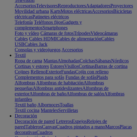
Televisión
Accesorios
Televisores
Reproductores
Adaptadores
Proyectores
Movilidad urbana
Karts
Motos eléctricas
Accesorios
Bicicletas
eléctricas
Patinetes eléctricos
Telefonía
Teléfonos fijos
Gadgets y
complementos
Smartphones
Foto y vídeo
Cámaras de fotos
Trípodes
Videocámaras
Cables
Cables HDMI
Cables de alimentación
Cables
USB
Cables Jack
Consolas y videojuegos
Accesorios
Textil
Ropa de cama
Mantas
Almohadas
Colchas
Sábanas
Nórdicos
Cortinas y estores
Estores
Visillos
Cortinas
Barras de cortina
Cojines
Relleno
Exterior
Fundas
Cojín con relleno
Complementos para sofás
Fundas de sofás
Plaids
Alfombras
Alfombras de habitación
Alfombras
pequeñas
Alfombras antideslizantes
Alfombras de
exterior
Alfombras de baño
Alfombras de salón
Alfombras
infantiles
Textil baño
Albornoces
Toallas
Textil cocina
Manteles
Servilletas
Decoración
Decoración de pared
Letreros
Espejos
Relojes de
pared
Tableros
Canvas
Cuadros pintados a mano
Marcos
Placas
decorativas
Cuadros