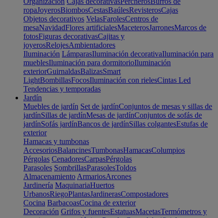
Organización
Cajas decorativas
Percheros
Burros de
ropa
Joyeros
Biombos
Cestas
Baúles
Revisteros
Cajas
Objetos decorativos
Velas
Faroles
Centros de
mesa
Navidad
Flores artificiales
Maceteros
Jarrones
Marcos de
fotos
Figuras decorativas
Cajitas y
joyeros
Relojes
Ambientadores
Iluminación
Lámparas
Iluminación decorativa
Iluminación para
muebles
Iluminación para dormitorio
Iluminación
exterior
Guirnaldas
Balizas
Smart
Light
Bombillas
Focos
Iluminación con rieles
Cintas Led
Tendencias y temporadas
Jardín
Muebles de jardín
Set de jardín
Conjuntos de mesas y sillas de
jardín
Sillas de jardín
Mesas de jardín
Conjuntos de sofás de
jardín
Sofás jardín
Bancos de jardín
Sillas colgantes
Estufas de
exterior
Hamacas y tumbonas
Accesorios
Balancines
Tumbonas
Hamacas
Columpios
Pérgolas
Cenadores
Carpas
Pérgolas
Parasoles
Sombrillas
Parasoles
Toldos
Almacenamiento
Armarios
Arcones
Jardinería
Maquinaria
Huertos
Urbanos
Riego
Plantas
Jardineras
Compostadores
Cocina
Barbacoas
Cocina de exterior
Decoración
Grifos y fuentes
Estatuas
Macetas
Termómetros y