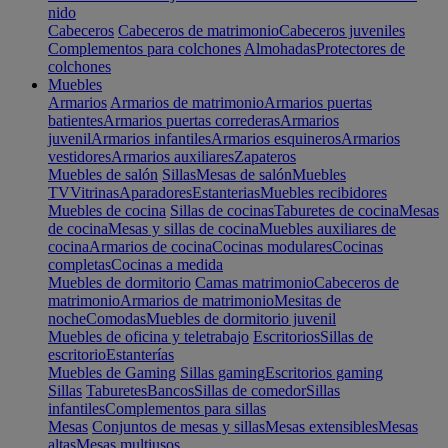
nido
Cabeceros
Cabeceros de matrimonio
Cabeceros juveniles
Complementos para colchones
Almohadas
Protectores de
colchones
Muebles
Armarios
Armarios de matrimonio
Armarios puertas
batientes
Armarios puertas correderas
Armarios
juvenil
Armarios infantiles
Armarios esquineros
Armarios
vestidores
Armarios auxiliares
Zapateros
Muebles de salón
Sillas
Mesas de salón
Muebles
TV
Vitrinas
Aparadores
Estanterias
Muebles recibidores
Muebles de cocina
Sillas de cocinas
Taburetes de cocina
Mesas
de cocina
Mesas y sillas de cocina
Muebles auxiliares de
cocina
Armarios de cocina
Cocinas modulares
Cocinas
completas
Cocinas a medida
Muebles de dormitorio
Camas matrimonio
Cabeceros de
matrimonio
Armarios de matrimonio
Mesitas de
noche
Comodas
Muebles de dormitorio juvenil
Muebles de oficina y teletrabajo
Escritorios
Sillas de
escritorio
Estanterías
Muebles de Gaming
Sillas gaming
Escritorios gaming
Sillas
Taburetes
Bancos
Sillas de comedor
Sillas
infantiles
Complementos para sillas
Mesas
Conjuntos de mesas y sillas
Mesas extensibles
Mesas
altas
Mesas multiusos