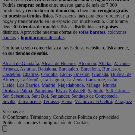
Podrás
comprar online
entre nuestra gama de más de 7.000
productos y
recibirlo en tu domicilio
, o bien con
recogida gratis
en nuestras tiendas física.
No esperes más para crear o renovar tu
hogar y transformarlo en un espacio con mucho estilo. Conforama
tiene 300
tiendas de muebles
físicas distribuidas en
6 países
distintos. Aproveche nuestras ofertas de
sofas baratos
,
colchones
baratos
y
liquidaciones de sofas
.
Conforama solo comercializa a través de su website o, físicamente,
en sus
tiendas de sofás
.
Alcalá de Guadaíra
,
Alcalá de Henares
,
Alcorcón
,
Alfafar
,
Alicante
,
Arinaga
,
Asturias
,
Badalona
,
Barakaldo
,
Barcelona
,
Burjassot
,
Castellón
,
Chafiras
,
Cordoba
,
Elche
,
Finestrat
,
Granada
,
Huércal de
Almería
,
La Coruña
,
La Laguna
,
La Zenia
,
Lanzarote
,
León
,
Lleida
,
Los Barrios
,
Madrid
,
Majadahonda
,
Málaga
,
Murcia
,
Orotava
,
Palma
,
Pamplona
,
Rivas
,
Sabadell
,
Sagunto
,
Salt, Girona
,
San Sebastian
,
Sant Boi
,
Santander
,
Santiago de Compostela
,
Sevilla
,
Tamaraceite
,
Terrassa
,
Viana
,
Vilanova i la Geltrú
,
Zaragoza
Ver más >>
© Conforama
Términos y Condiciones
Política de privacidad
Política de cookies
Configuración de Cookies