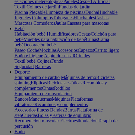
estaciones metereológicas
Paneles
Cesped Artificial
Textil
Cojines de jardín
Fundas de jardín
Piscina
Plegable
Limpieza de piscinas
Ducha
Hinchable
Juguetes
Columpios
Toboganes
Hinchables
Casitas
Mascotas
Comederos
Jaulas
Casetas para mascotas
Bebé
Habitación bebé
Humidificadores
Cestas
Colchón para
bebé
Muebles para habitación de bebé
Cunas
Cama
bebé
Decoración bebé
Paseo
Coche
Mochilas
Accesorios
Capazos
Carrito ligero
Baño e higiene
Aspirador nasal
Orinales
Textil bebé
Cojines
Funda
Seguridad
Barreras
Deporte
Equipamiento de cardio
Máquinas de remo
Bicicletas
spinning
Elípticas
Bicicletas estáticas
Recambios y
complementos
Cintas
Rodillos
Equipamiento de musculación
Bancos
Mancuernas
Máquinas
Plataformas
vibratorias
Recambios y complementos
Accesorios fitness
Bandas
Barras
Plataforma de
step
Cuerdas
Bolas y esferas de equilibrio
Recuperación muscular
Electroestimulación
Terapia de
percusión
Baño