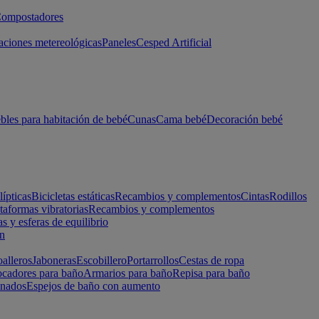
ompostadores
aciones metereológicas
Paneles
Cesped Artificial
les para habitación de bebé
Cunas
Cama bebé
Decoración bebé
lípticas
Bicicletas estáticas
Recambios y complementos
Cintas
Rodillos
taformas vibratorias
Recambios y complementos
s y esferas de equilibrio
ón
alleros
Jaboneras
Escobillero
Portarrollos
Cestas de ropa
cadores para baño
Armarios para baño
Repisa para baño
inados
Espejos de baño con aumento