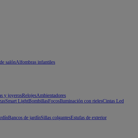
de salón
Alfombras infantiles
as y joyeros
Relojes
Ambientadores
zas
Smart Light
Bombillas
Focos
Iluminación con rieles
Cintas Led
ardín
Bancos de jardín
Sillas colgantes
Estufas de exterior