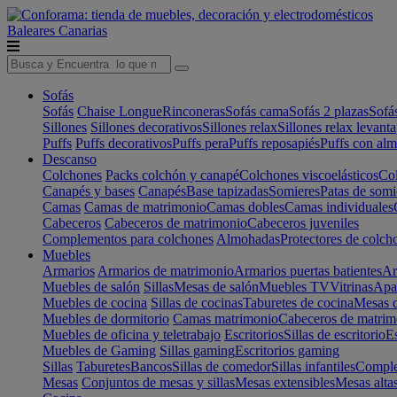
Baleares
Canarias
Sofás
Sofás
Chaise Longue
Rinconeras
Sofás cama
Sofás 2 plazas
Sofá
Sillones
Sillones decorativos
Sillones relax
Sillones relax levant
Puffs
Puffs decorativos
Puffs pera
Puffs reposapiés
Puffs con al
Descanso
Colchones
Packs colchón y canapé
Colchones viscoelásticos
Col
Canapés y bases
Canapés
Base tapizadas
Somieres
Patas de somi
Camas
Camas de matrimonio
Camas dobles
Camas individuales
Cabeceros
Cabeceros de matrimonio
Cabeceros juveniles
Complementos para colchones
Almohadas
Protectores de colch
Muebles
Armarios
Armarios de matrimonio
Armarios puertas batientes
Ar
Muebles de salón
Sillas
Mesas de salón
Muebles TV
Vitrinas
Apa
Muebles de cocina
Sillas de cocinas
Taburetes de cocina
Mesas d
Muebles de dormitorio
Camas matrimonio
Cabeceros de matrim
Muebles de oficina y teletrabajo
Escritorios
Sillas de escritorio
Es
Muebles de Gaming
Sillas gaming
Escritorios gaming
Sillas
Taburetes
Bancos
Sillas de comedor
Sillas infantiles
Complem
Mesas
Conjuntos de mesas y sillas
Mesas extensibles
Mesas alta