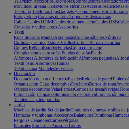
Televisión
Accesorios
Televisores
Reproductores
Adaptadores
Pr
Movilidad urbana
Karts
Motos eléctricas
Accesorios
Bicicletas el
Telefonía
Teléfonos fijos
Gadgets y complementos
Smartphones
Foto y vídeo
Cámaras de fotos
Trípodes
Videocámaras
Cables
Cables HDMI
Cables de alimentación
Cables USB
Cable
Consolas y videojuegos
Accesorios
Textil
Ropa de cama
Mantas
Almohadas
Colchas
Sábanas
Nórdicos
Cortinas y estores
Estores
Visillos
Cortinas
Barras de cortina
Cojines
Relleno
Exterior
Fundas
Cojín con relleno
Complementos para sofás
Fundas de sofás
Plaids
Alfombras
Alfombras de habitación
Alfombras pequeñas
Alfomb
Textil baño
Albornoces
Toallas
Textil cocina
Manteles
Servilletas
Decoración
Decoración de pared
Letreros
Espejos
Relojes de pared
Tableros
Organización
Cajas decorativas
Percheros
Burros de ropa
Joyero
Objetos decorativos
Velas
Faroles
Centros de mesa
Navidad
Flore
Iluminación
Lámparas
Iluminación decorativa
Iluminación para 
Tendencias y temporadas
Jardín
Muebles de jardín
Set de jardín
Conjuntos de mesas y sillas de j
Hamacas y tumbonas
Accesorios
Balancines
Tumbonas
Hamaca
Pérgolas
Cenadores
Carpas
Pérgolas
Parasoles
Sombrillas
Parasoles
Toldos