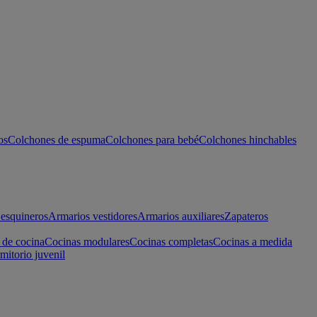
os
Colchones de espuma
Colchones para bebé
Colchones hinchables
esquineros
Armarios vestidores
Armarios auxiliares
Zapateros
 de cocina
Cocinas modulares
Cocinas completas
Cocinas a medida
mitorio juvenil