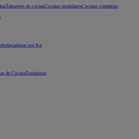
ina
Taburetes de cocina
Cocinas modulares
Cocinas completas
s
bles
Secadoras por Kg
as de Cocina
Tostadoras