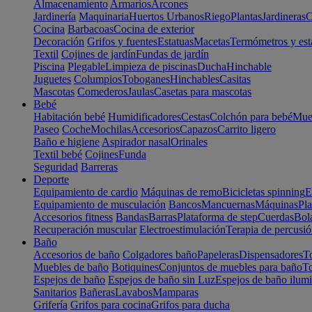
Almacenamiento
Armarios
Arcones
Jardinería
Maquinaria
Huertos Urbanos
Riego
Plantas
Jardineras
C
Cocina
Barbacoas
Cocina de exterior
Decoración
Grifos y fuentes
Estatuas
Macetas
Termómetros y est
Textil
Cojines de jardín
Fundas de jardín
Piscina
Plegable
Limpieza de piscinas
Ducha
Hinchable
Juguetes
Columpios
Toboganes
Hinchables
Casitas
Mascotas
Comederos
Jaulas
Casetas para mascotas
Bebé
Habitación bebé
Humidificadores
Cestas
Colchón para bebé
Mueb
Paseo
Coche
Mochilas
Accesorios
Capazos
Carrito ligero
Baño e higiene
Aspirador nasal
Orinales
Textil bebé
Cojines
Funda
Seguridad
Barreras
Deporte
Equipamiento de cardio
Máquinas de remo
Bicicletas spinning
E
Equipamiento de musculación
Bancos
Mancuernas
Máquinas
Pla
Accesorios fitness
Bandas
Barras
Plataforma de step
Cuerdas
Bola
Recuperación muscular
Electroestimulación
Terapia de percusi
Baño
Accesorios de baño
Colgadores baño
Papeleras
Dispensadores
To
Muebles de baño
Botiquines
Conjuntos de muebles para baño
To
Espejos de baño
Espejos de baño sin Luz
Espejos de baño ilum
Sanitarios
Bañeras
Lavabos
Mamparas
Grifería
Grifos para cocina
Grifos para ducha