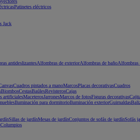
oyectores
éctricas
Patinetes eléctricos
s Jack
ras antideslizantes
Alfombras de exterior
Alfombras de baño
Alfombras 
Canvas
Cuadros pintados a mano
Marcos
Placas decorativas
Cuadros
s
Biombos
Cestas
Baúles
Revisteros
Cajas
s artificiales
Maceteros
Jarrones
Marcos de fotos
Figuras decorativas
Cajit
muebles
Iluminación para dormitorio
Iluminación exterior
Guirnaldas
Bali
ardín
Sillas de jardín
Mesas de jardín
Conjuntos de sofás de jardín
Sofás j
s
Columpios