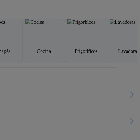
napés
Cocina
Frigoríficos
Lavadoras