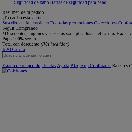
Seguridad de baño
Barras de seguridad para baño
Resumen de tu pedido
¡Tu carrito está vacío!
Suscríbete a la newsletter
Todas las promociones
Colecciones Confo
Seguir Comprando
*Descuentos, cupones y servicios son aplicados en el carrito. Haz cli
Pago 100% seguro
Total con descuento
(IVA incluido*)
Ir Al Carrito
Estado de mi pedido
Tiendas
Ayuda
Blog
App Conforama
Baleares
C