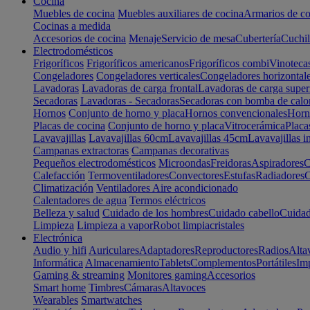
Cocina
Muebles de cocina
Muebles auxiliares de cocina
Armarios de co
Cocinas a medida
Accesorios de cocina
Menaje
Servicio de mesa
Cubertería
Cuchil
Electrodomésticos
Frigoríficos
Frigoríficos americanos
Frigoríficos combi
Vinoteca
Congeladores
Congeladores verticales
Congeladores horizontal
Lavadoras
Lavadoras de carga frontal
Lavadoras de carga super
Secadoras
Lavadoras - Secadoras
Secadoras con bomba de calo
Hornos
Conjunto de horno y placa
Hornos convencionales
Horno
Placas de cocina
Conjunto de horno y placa
Vitrocerámica
Placa
Lavavajillas
Lavavajillas 60cm
Lavavajillas 45cm
Lavavajillas i
Campanas extractoras
Campanas decorativas
Pequeños electrodomésticos
Microondas
Freidoras
Aspiradores
C
Calefacción
Termoventiladores
Convectores
Estufas
Radiadores
C
Climatización
Ventiladores
Aire acondicionado
Calentadores de agua
Termos eléctricos
Belleza y salud
Cuidado de los hombres
Cuidado cabello
Cuidad
Limpieza
Limpieza a vapor
Robot limpiacristales
Electrónica
Audio y hifi
Auriculares
Adaptadores
Reproductores
Radios
Alta
Informática
Almacenamiento
Tablets
Complementos
Portátiles
Im
Gaming & streaming
Monitores gaming
Accesorios
Smart home
Timbres
Cámaras
Altavoces
Wearables
Smartwatches