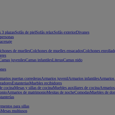
s 3 plazas
Sofás de piel
Sofás relax
Sofás exterior
Divanes
apersonas
macenaje
chones de muelles
Colchones de muelles ensacados
Colchones enrollad
eres
Camas juveniles
Camas infantiles
Literas
Camas nido
ones
marios puertas correderas
Armarios juvenil
Armarios infantiles
Armarios 
radores
Estanterias
Muebles recibidores
e cocina
Mesas y sillas de cocina
Muebles auxiliares de cocina
Armarios
onio
Armarios de matrimonio
Mesitas de noche
Comodas
Muebles de dor
tanterías
entos para sillas
s
Mesas multiusos