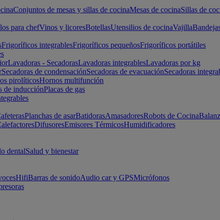
cina
Conjuntos de mesas y sillas de cocina
Mesas de cocina
Sillas de coc
los para chef
Vinos y licores
Botellas
Utensilios de cocina
Vajilla
Bandeja
s
Frigoríficos integrables
Frigoríficos pequeños
Frigoríficos portátiles
es
ior
Lavadoras - Secadoras
Lavadoras integrables
Lavadoras por kg
r
Secadoras de condensación
Secadoras de evacuación
Secadoras integra
s pirolíticos
Hornos multifunción
s de inducción
Placas de gas
ntegrables
afeteras
Planchas de asar
Batidoras
Amasadores
Robots de Cocina
Balanz
alefactores
Difusores
Emisores Térmicos
Humidificadores
o dental
Salud y bienestar
voces
Hifi
Barras de sonido
Audio car y GPS
Micrófonos
presoras