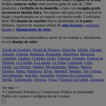
Podrás
comprar online
entre nuestra gama de más de 7.000
productos y
recibirlo en tu domicilio
, o bien con
recogida gratis
en nuestras tiendas física.
No esperes más para crear o renovar tu
hogar y transformarlo en un espacio con mucho estilo. Conforama
tiene 300
tiendas de muebles
físicas distribuidas en
6 países
distintos. Aproveche nuestras ofertas de
sofas baratos
,
colchones
baratos
y
liquidaciones de sofas
.
Conforama solo comercializa a través de su website o, físicamente,
en sus
tiendas de sofás
.
Alcalá de Guadaíra
,
Alcalá de Henares
,
Alcorcón
,
Alfafar
,
Alicante
,
Arinaga
,
Asturias
,
Badalona
,
Barakaldo
,
Barcelona
,
Burjassot
,
Castellón
,
Chafiras
,
Cordoba
,
Elche
,
Finestrat
,
Granada
,
Huércal de
Almería
,
La Coruña
,
La Laguna
,
La Zenia
,
Lanzarote
,
León
,
Lleida
,
Los Barrios
,
Madrid
,
Majadahonda
,
Málaga
,
Murcia
,
Orotava
,
Palma
,
Pamplona
,
Rivas
,
Sabadell
,
Sagunto
,
Salt, Girona
,
San Sebastian
,
Sant Boi
,
Santander
,
Santiago de Compostela
,
Sevilla
,
Tamaraceite
,
Terrassa
,
Viana
,
Vilanova i la Geltrú
,
Zaragoza
Ver más >>
© Conforama
Términos y Condiciones
Política de privacidad
Política de cookies
Configuración de Cookies