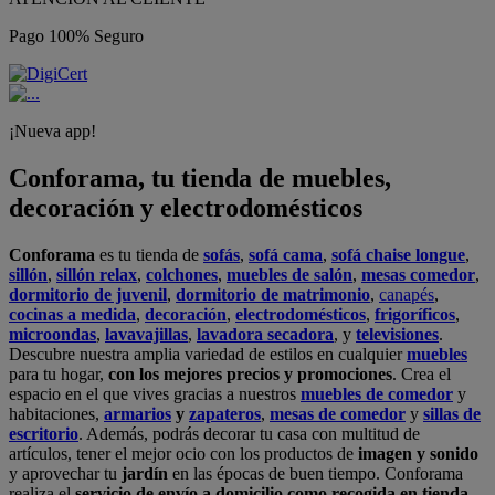
Pago 100% Seguro
¡Nueva app!
Conforama, tu tienda de muebles,
decoración y electrodomésticos
Conforama
es tu tienda de
sofás
,
sofá cama
,
sofá chaise longue
,
sillón
,
sillón relax
,
colchones
,
muebles de salón
,
mesas comedor
,
dormitorio de juvenil
,
dormitorio de matrimonio
,
canapés
,
cocinas a medida
,
decoración
,
electrodomésticos
,
frigoríficos
,
microondas
,
lavavajillas
,
lavadora secadora
, y
televisiones
.
Descubre nuestra amplia variedad de estilos en cualquier
muebles
para tu hogar,
con los mejores precios y promociones
. Crea el
espacio en el que vives gracias a nuestros
muebles de comedor
y
habitaciones,
armarios
y
zapateros
,
mesas de comedor
y
sillas de
escritorio
. Además, podrás decorar tu casa con multitud de
artículos, tener el mejor ocio con los productos de
imagen y sonido
y aprovechar tu
jardín
en las épocas de buen tiempo. Conforama
realiza el
servicio de envío a domicilio como recogida en tienda.