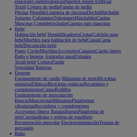
estaciones metereológicas
Paneles
Cesped Artificial
Textil
Cojines de jardín
Fundas de jardín
Piscina
Plegable
Limpieza de piscinas
Ducha
Hinchable
Juguetes
Columpios
Toboganes
Hinchables
Casitas
Mascotas
Comederos
Jaulas
Casetas para mascotas
Bebé
Habitación bebé
Humidificadores
Cestas
Colchón para
bebé
Muebles para habitación de bebé
Cunas
Cama
bebé
Decoración bebé
Paseo
Coche
Mochilas
Accesorios
Capazos
Carrito ligero
Baño e higiene
Aspirador nasal
Orinales
Textil bebé
Cojines
Funda
Seguridad
Barreras
Deporte
Equipamiento de cardio
Máquinas de remo
Bicicletas
spinning
Elípticas
Bicicletas estáticas
Recambios y
complementos
Cintas
Rodillos
Equipamiento de musculación
Bancos
Mancuernas
Máquinas
Plataformas
vibratorias
Recambios y complementos
Accesorios fitness
Bandas
Barras
Plataforma de
step
Cuerdas
Bolas y esferas de equilibrio
Recuperación muscular
Electroestimulación
Terapia de
percusión
Baño