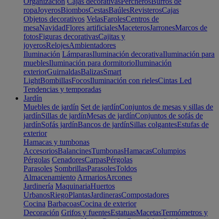
Organización
Cajas decorativas
Percheros
Burros de
ropa
Joyeros
Biombos
Cestas
Baúles
Revisteros
Cajas
Objetos decorativos
Velas
Faroles
Centros de
mesa
Navidad
Flores artificiales
Maceteros
Jarrones
Marcos de
fotos
Figuras decorativas
Cajitas y
joyeros
Relojes
Ambientadores
Iluminación
Lámparas
Iluminación decorativa
Iluminación para
muebles
Iluminación para dormitorio
Iluminación
exterior
Guirnaldas
Balizas
Smart
Light
Bombillas
Focos
Iluminación con rieles
Cintas Led
Tendencias y temporadas
Jardín
Muebles de jardín
Set de jardín
Conjuntos de mesas y sillas de
jardín
Sillas de jardín
Mesas de jardín
Conjuntos de sofás de
jardín
Sofás jardín
Bancos de jardín
Sillas colgantes
Estufas de
exterior
Hamacas y tumbonas
Accesorios
Balancines
Tumbonas
Hamacas
Columpios
Pérgolas
Cenadores
Carpas
Pérgolas
Parasoles
Sombrillas
Parasoles
Toldos
Almacenamiento
Armarios
Arcones
Jardinería
Maquinaria
Huertos
Urbanos
Riego
Plantas
Jardineras
Compostadores
Cocina
Barbacoas
Cocina de exterior
Decoración
Grifos y fuentes
Estatuas
Macetas
Termómetros y