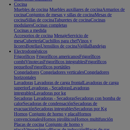
Cocina
Muebles de cocina
Muebles auxiliares de cocina
Armarios de
cocina
Conjuntos de mesas y sillas de cocina
Mesas de
cocina
Sillas de cocina
Taburetes de cocina
Cocinas
modulares
Cocinas completas
Cocinas a medida
Accesorios de cocina
Menaje
Servicio de
mesa
Cubertería
Cuchillos para chef
Vinos y
licores
Botellas
Utensilios de cocina
Vajilla
Bandejas
Electrodomésticos
Frigoríficos
Frigoríficos americanos
Frigoríficos
combi
Vinotecas
Frigoríficos integrables
Frigoríficos
pequeños
Frigoríficos portátiles
Congeladores
Congeladores verticales
Congeladores
horizontales
Lavadoras
Lavadoras de carga frontal
Lavadoras de carga
superior
Lavadoras - Secadoras
Lavadoras
integrables
Lavadoras por kg
Secadoras
Lavadoras - Secadoras
Secadoras con bomba de
calor
Secadoras de condensación
Secadoras de
evacuación
Secadoras integrables
Secadoras por Kg
Hornos
Conjunto de horno y placa
Hornos
convencionales
Hornos pirolíticos
Hornos multifunción
Placas de cocina
Conjunto de horno y
placa
Vitrocerámica
Placas de inducción
Placas de gas