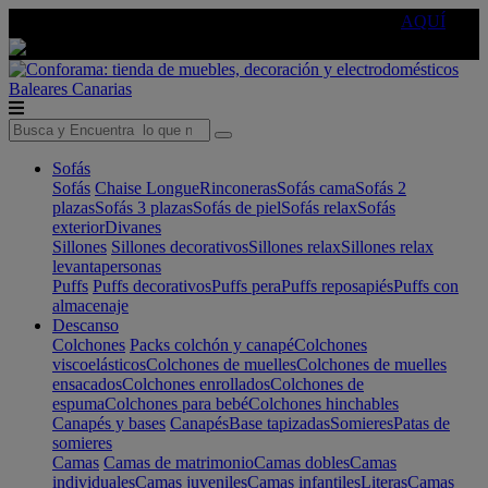
🔵Cambia tu electro con
-10% EXTRA
de descuento ☑️
AQUÍ
Baleares
Canarias
Sofás
Sofás
Chaise Longue
Rinconeras
Sofás cama
Sofás 2
plazas
Sofás 3 plazas
Sofás de piel
Sofás relax
Sofás
exterior
Divanes
Sillones
Sillones decorativos
Sillones relax
Sillones relax
levantapersonas
Puffs
Puffs decorativos
Puffs pera
Puffs reposapiés
Puffs con
almacenaje
Descanso
Colchones
Packs colchón y canapé
Colchones
viscoelásticos
Colchones de muelles
Colchones de muelles
ensacados
Colchones enrollados
Colchones de
espuma
Colchones para bebé
Colchones hinchables
Canapés y bases
Canapés
Base tapizadas
Somieres
Patas de
somieres
Camas
Camas de matrimonio
Camas dobles
Camas
individuales
Camas juveniles
Camas infantiles
Literas
Camas