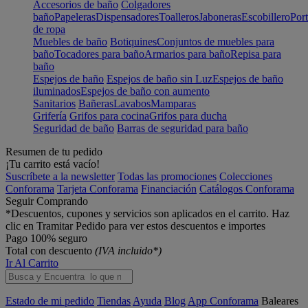
Accesorios de baño
Colgadores
baño
Papeleras
Dispensadores
Toalleros
Jaboneras
Escobillero
Port
de ropa
Muebles de baño
Botiquines
Conjuntos de muebles para
baño
Tocadores para baño
Armarios para baño
Repisa para
baño
Espejos de baño
Espejos de baño sin Luz
Espejos de baño
iluminados
Espejos de baño con aumento
Sanitarios
Bañeras
Lavabos
Mamparas
Grifería
Grifos para cocina
Grifos para ducha
Seguridad de baño
Barras de seguridad para baño
Resumen de tu pedido
¡Tu carrito está vacío!
Suscríbete a la newsletter
Todas las promociones
Colecciones
Conforama
Tarjeta Conforama
Financiación
Catálogos Conforama
Seguir Comprando
*Descuentos, cupones y servicios son aplicados en el carrito. Haz
clic en Tramitar Pedido para ver estos descuentos e importes
Pago 100% seguro
Total con descuento
(IVA incluido*)
Ir Al Carrito
Estado de mi pedido
Tiendas
Ayuda
Blog
App Conforama
Baleares