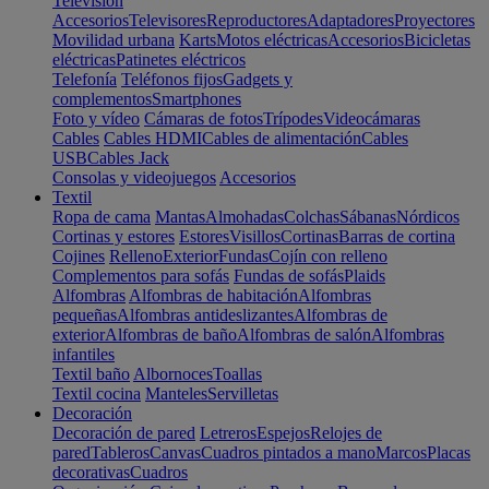
Televisión
Accesorios
Televisores
Reproductores
Adaptadores
Proyectores
Movilidad urbana
Karts
Motos eléctricas
Accesorios
Bicicletas
eléctricas
Patinetes eléctricos
Telefonía
Teléfonos fijos
Gadgets y
complementos
Smartphones
Foto y vídeo
Cámaras de fotos
Trípodes
Videocámaras
Cables
Cables HDMI
Cables de alimentación
Cables
USB
Cables Jack
Consolas y videojuegos
Accesorios
Textil
Ropa de cama
Mantas
Almohadas
Colchas
Sábanas
Nórdicos
Cortinas y estores
Estores
Visillos
Cortinas
Barras de cortina
Cojines
Relleno
Exterior
Fundas
Cojín con relleno
Complementos para sofás
Fundas de sofás
Plaids
Alfombras
Alfombras de habitación
Alfombras
pequeñas
Alfombras antideslizantes
Alfombras de
exterior
Alfombras de baño
Alfombras de salón
Alfombras
infantiles
Textil baño
Albornoces
Toallas
Textil cocina
Manteles
Servilletas
Decoración
Decoración de pared
Letreros
Espejos
Relojes de
pared
Tableros
Canvas
Cuadros pintados a mano
Marcos
Placas
decorativas
Cuadros