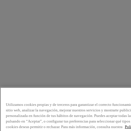
Utilizamos cookies propias y de terceros para garantizar el correcto funcionami
sitio web, analizar la navegación, mejorar nuestros servicios y mostrarte public
personalizada en función de tus hábitos de navegación. Puedes aceptar todas la
pulsando en “Aceptar”, o configurar tus preferencias para seleccionar qué tipos
cookies deseas permitir o rechazar. Para más información, consulta nuestra
Pol