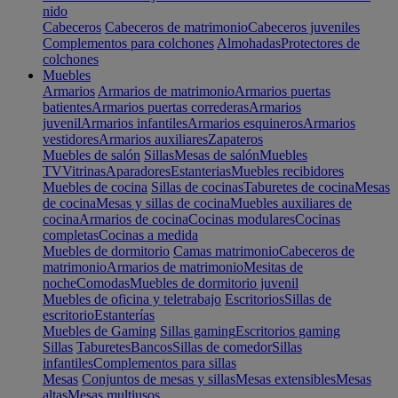
nido
Cabeceros
Cabeceros de matrimonio
Cabeceros juveniles
Complementos para colchones
Almohadas
Protectores de
colchones
Muebles
Armarios
Armarios de matrimonio
Armarios puertas
batientes
Armarios puertas correderas
Armarios
juvenil
Armarios infantiles
Armarios esquineros
Armarios
vestidores
Armarios auxiliares
Zapateros
Muebles de salón
Sillas
Mesas de salón
Muebles
TV
Vitrinas
Aparadores
Estanterias
Muebles recibidores
Muebles de cocina
Sillas de cocinas
Taburetes de cocina
Mesas
de cocina
Mesas y sillas de cocina
Muebles auxiliares de
cocina
Armarios de cocina
Cocinas modulares
Cocinas
completas
Cocinas a medida
Muebles de dormitorio
Camas matrimonio
Cabeceros de
matrimonio
Armarios de matrimonio
Mesitas de
noche
Comodas
Muebles de dormitorio juvenil
Muebles de oficina y teletrabajo
Escritorios
Sillas de
escritorio
Estanterías
Muebles de Gaming
Sillas gaming
Escritorios gaming
Sillas
Taburetes
Bancos
Sillas de comedor
Sillas
infantiles
Complementos para sillas
Mesas
Conjuntos de mesas y sillas
Mesas extensibles
Mesas
altas
Mesas multiusos