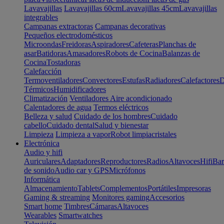
Lavavajillas
Lavavajillas 60cm
Lavavajillas 45cm
Lavavajillas
integrables
Campanas extractoras
Campanas decorativas
Pequeños electrodomésticos
Microondas
Freidoras
Aspiradores
Cafeteras
Planchas de
asar
Batidoras
Amasadores
Robots de Cocina
Balanzas de
Cocina
Tostadoras
Calefacción
Termoventiladores
Convectores
Estufas
Radiadores
Calefactores
D
Térmicos
Humidificadores
Climatización
Ventiladores
Aire acondicionado
Calentadores de agua
Termos eléctricos
Belleza y salud
Cuidado de los hombres
Cuidado
cabello
Cuidado dental
Salud y bienestar
Limpieza
Limpieza a vapor
Robot limpiacristales
Electrónica
Audio y hifi
Auriculares
Adaptadores
Reproductores
Radios
Altavoces
Hifi
Bar
de sonido
Audio car y GPS
Micrófonos
Informática
Almacenamiento
Tablets
Complementos
Portátiles
Impresoras
Gaming & streaming
Monitores gaming
Accesorios
Smart home
Timbres
Cámaras
Altavoces
Wearables
Smartwatches