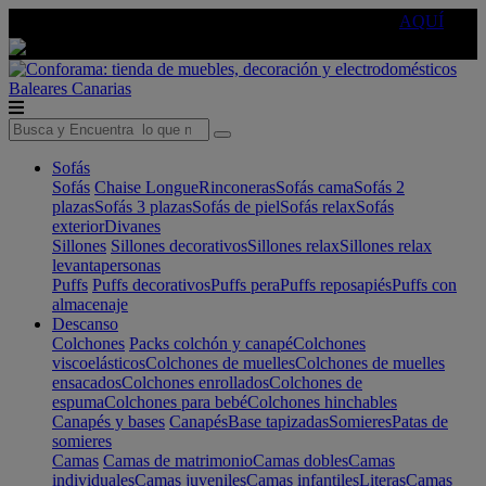
🔵Cambia tu electro con
-10% EXTRA
de descuento ☑️
AQUÍ
Baleares
Canarias
Sofás
Sofás
Chaise Longue
Rinconeras
Sofás cama
Sofás 2
plazas
Sofás 3 plazas
Sofás de piel
Sofás relax
Sofás
exterior
Divanes
Sillones
Sillones decorativos
Sillones relax
Sillones relax
levantapersonas
Puffs
Puffs decorativos
Puffs pera
Puffs reposapiés
Puffs con
almacenaje
Descanso
Colchones
Packs colchón y canapé
Colchones
viscoelásticos
Colchones de muelles
Colchones de muelles
ensacados
Colchones enrollados
Colchones de
espuma
Colchones para bebé
Colchones hinchables
Canapés y bases
Canapés
Base tapizadas
Somieres
Patas de
somieres
Camas
Camas de matrimonio
Camas dobles
Camas
individuales
Camas juveniles
Camas infantiles
Literas
Camas