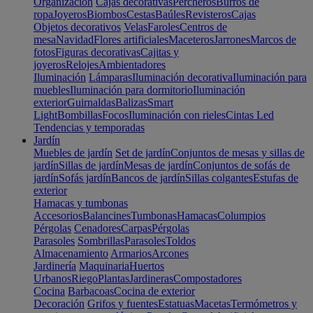
Organización
Cajas decorativas
Percheros
Burros de
ropa
Joyeros
Biombos
Cestas
Baúles
Revisteros
Cajas
Objetos decorativos
Velas
Faroles
Centros de
mesa
Navidad
Flores artificiales
Maceteros
Jarrones
Marcos de
fotos
Figuras decorativas
Cajitas y
joyeros
Relojes
Ambientadores
Iluminación
Lámparas
Iluminación decorativa
Iluminación para
muebles
Iluminación para dormitorio
Iluminación
exterior
Guirnaldas
Balizas
Smart
Light
Bombillas
Focos
Iluminación con rieles
Cintas Led
Tendencias y temporadas
Jardín
Muebles de jardín
Set de jardín
Conjuntos de mesas y sillas de
jardín
Sillas de jardín
Mesas de jardín
Conjuntos de sofás de
jardín
Sofás jardín
Bancos de jardín
Sillas colgantes
Estufas de
exterior
Hamacas y tumbonas
Accesorios
Balancines
Tumbonas
Hamacas
Columpios
Pérgolas
Cenadores
Carpas
Pérgolas
Parasoles
Sombrillas
Parasoles
Toldos
Almacenamiento
Armarios
Arcones
Jardinería
Maquinaria
Huertos
Urbanos
Riego
Plantas
Jardineras
Compostadores
Cocina
Barbacoas
Cocina de exterior
Decoración
Grifos y fuentes
Estatuas
Macetas
Termómetros y