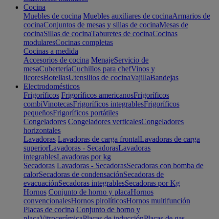
Cocina
Muebles de cocina
Muebles auxiliares de cocina
Armarios de
cocina
Conjuntos de mesas y sillas de cocina
Mesas de
cocina
Sillas de cocina
Taburetes de cocina
Cocinas
modulares
Cocinas completas
Cocinas a medida
Accesorios de cocina
Menaje
Servicio de
mesa
Cubertería
Cuchillos para chef
Vinos y
licores
Botellas
Utensilios de cocina
Vajilla
Bandejas
Electrodomésticos
Frigoríficos
Frigoríficos americanos
Frigoríficos
combi
Vinotecas
Frigoríficos integrables
Frigoríficos
pequeños
Frigoríficos portátiles
Congeladores
Congeladores verticales
Congeladores
horizontales
Lavadoras
Lavadoras de carga frontal
Lavadoras de carga
superior
Lavadoras - Secadoras
Lavadoras
integrables
Lavadoras por kg
Secadoras
Lavadoras - Secadoras
Secadoras con bomba de
calor
Secadoras de condensación
Secadoras de
evacuación
Secadoras integrables
Secadoras por Kg
Hornos
Conjunto de horno y placa
Hornos
convencionales
Hornos pirolíticos
Hornos multifunción
Placas de cocina
Conjunto de horno y
placa
Vitrocerámica
Placas de inducción
Placas de gas