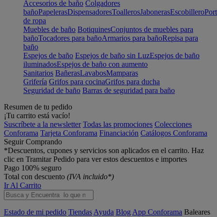
Accesorios de baño
Colgadores
baño
Papeleras
Dispensadores
Toalleros
Jaboneras
Escobillero
Port
de ropa
Muebles de baño
Botiquines
Conjuntos de muebles para
baño
Tocadores para baño
Armarios para baño
Repisa para
baño
Espejos de baño
Espejos de baño sin Luz
Espejos de baño
iluminados
Espejos de baño con aumento
Sanitarios
Bañeras
Lavabos
Mamparas
Grifería
Grifos para cocina
Grifos para ducha
Seguridad de baño
Barras de seguridad para baño
Resumen de tu pedido
¡Tu carrito está vacío!
Suscríbete a la newsletter
Todas las promociones
Colecciones
Conforama
Tarjeta Conforama
Financiación
Catálogos Conforama
Seguir Comprando
*Descuentos, cupones y servicios son aplicados en el carrito. Haz
clic en Tramitar Pedido para ver estos descuentos e importes
Pago 100% seguro
Total con descuento
(IVA incluido*)
Ir Al Carrito
Estado de mi pedido
Tiendas
Ayuda
Blog
App Conforama
Baleares