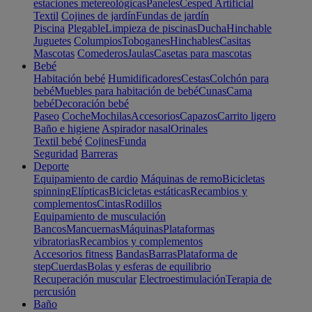
estaciones metereológicas
Paneles
Cesped Artificial
Textil
Cojines de jardín
Fundas de jardín
Piscina
Plegable
Limpieza de piscinas
Ducha
Hinchable
Juguetes
Columpios
Toboganes
Hinchables
Casitas
Mascotas
Comederos
Jaulas
Casetas para mascotas
Bebé
Habitación bebé
Humidificadores
Cestas
Colchón para
bebé
Muebles para habitación de bebé
Cunas
Cama
bebé
Decoración bebé
Paseo
Coche
Mochilas
Accesorios
Capazos
Carrito ligero
Baño e higiene
Aspirador nasal
Orinales
Textil bebé
Cojines
Funda
Seguridad
Barreras
Deporte
Equipamiento de cardio
Máquinas de remo
Bicicletas
spinning
Elípticas
Bicicletas estáticas
Recambios y
complementos
Cintas
Rodillos
Equipamiento de musculación
Bancos
Mancuernas
Máquinas
Plataformas
vibratorias
Recambios y complementos
Accesorios fitness
Bandas
Barras
Plataforma de
step
Cuerdas
Bolas y esferas de equilibrio
Recuperación muscular
Electroestimulación
Terapia de
percusión
Baño