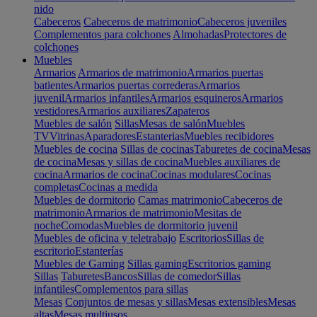
nido
Cabeceros
Cabeceros de matrimonio
Cabeceros juveniles
Complementos para colchones
Almohadas
Protectores de
colchones
Muebles
Armarios
Armarios de matrimonio
Armarios puertas
batientes
Armarios puertas correderas
Armarios
juvenil
Armarios infantiles
Armarios esquineros
Armarios
vestidores
Armarios auxiliares
Zapateros
Muebles de salón
Sillas
Mesas de salón
Muebles
TV
Vitrinas
Aparadores
Estanterias
Muebles recibidores
Muebles de cocina
Sillas de cocinas
Taburetes de cocina
Mesas
de cocina
Mesas y sillas de cocina
Muebles auxiliares de
cocina
Armarios de cocina
Cocinas modulares
Cocinas
completas
Cocinas a medida
Muebles de dormitorio
Camas matrimonio
Cabeceros de
matrimonio
Armarios de matrimonio
Mesitas de
noche
Comodas
Muebles de dormitorio juvenil
Muebles de oficina y teletrabajo
Escritorios
Sillas de
escritorio
Estanterías
Muebles de Gaming
Sillas gaming
Escritorios gaming
Sillas
Taburetes
Bancos
Sillas de comedor
Sillas
infantiles
Complementos para sillas
Mesas
Conjuntos de mesas y sillas
Mesas extensibles
Mesas
altas
Mesas multiusos