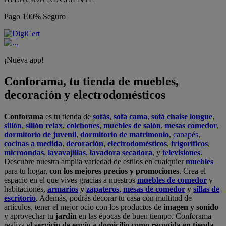
Pago 100% Seguro
¡Nueva app!
Conforama, tu tienda de muebles,
decoración y electrodomésticos
Conforama
es tu tienda de
sofás
,
sofá cama
,
sofá chaise longue
,
sillón
,
sillón relax
,
colchones
,
muebles de salón
,
mesas comedor
,
dormitorio de juvenil
,
dormitorio de matrimonio
,
canapés
,
cocinas a medida
,
decoración
,
electrodomésticos
,
frigoríficos
,
microondas
,
lavavajillas
,
lavadora secadora
, y
televisiones
.
Descubre nuestra amplia variedad de estilos en cualquier
muebles
para tu hogar,
con los mejores precios y promociones
. Crea el
espacio en el que vives gracias a nuestros
muebles de comedor
y
habitaciones,
armarios
y
zapateros
,
mesas de comedor
y
sillas de
escritorio
. Además, podrás decorar tu casa con multitud de
artículos, tener el mejor ocio con los productos de
imagen y sonido
y aprovechar tu
jardín
en las épocas de buen tiempo. Conforama
realiza el
servicio de envío a domicilio como recogida en tienda.