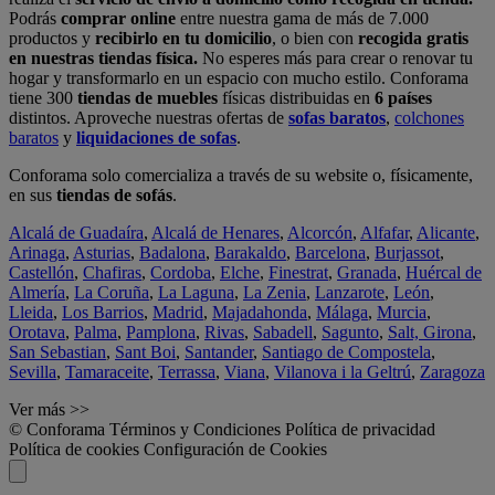
Podrás
comprar online
entre nuestra gama de más de 7.000
productos y
recibirlo en tu domicilio
, o bien con
recogida gratis
en nuestras tiendas física.
No esperes más para crear o renovar tu
hogar y transformarlo en un espacio con mucho estilo. Conforama
tiene 300
tiendas de muebles
físicas distribuidas en
6 países
distintos. Aproveche nuestras ofertas de
sofas baratos
,
colchones
baratos
y
liquidaciones de sofas
.
Conforama solo comercializa a través de su website o, físicamente,
en sus
tiendas de sofás
.
Alcalá de Guadaíra
,
Alcalá de Henares
,
Alcorcón
,
Alfafar
,
Alicante
,
Arinaga
,
Asturias
,
Badalona
,
Barakaldo
,
Barcelona
,
Burjassot
,
Castellón
,
Chafiras
,
Cordoba
,
Elche
,
Finestrat
,
Granada
,
Huércal de
Almería
,
La Coruña
,
La Laguna
,
La Zenia
,
Lanzarote
,
León
,
Lleida
,
Los Barrios
,
Madrid
,
Majadahonda
,
Málaga
,
Murcia
,
Orotava
,
Palma
,
Pamplona
,
Rivas
,
Sabadell
,
Sagunto
,
Salt, Girona
,
San Sebastian
,
Sant Boi
,
Santander
,
Santiago de Compostela
,
Sevilla
,
Tamaraceite
,
Terrassa
,
Viana
,
Vilanova i la Geltrú
,
Zaragoza
Ver más >>
© Conforama
Términos y Condiciones
Política de privacidad
Política de cookies
Configuración de Cookies