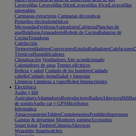
Lavavajillas
Lavavajillas 60cm
Lavavajillas 45cm
Lavavajillas
integrables
Campanas extractoras
Campanas decorativas
Pequeños electrodomésticos
Microondas
Freidoras
Aspiradores
Cafeteras
Planchas de
asar
Batidoras
Amasadores
Robots de Cocina
Balanzas de
Cocina
Tostadoras
Calefacción
Termoventiladores
Convectores
Estufas
Radiadores
Calefactores
D
Térmicos
Humidificadores
Climatización
Ventiladores
Aire acondicionado
Calentadores de agua
Termos eléctricos
Belleza y salud
Cuidado de los hombres
Cuidado
cabello
Cuidado dental
Salud y bienestar
Limpieza
Limpieza a vapor
Robot limpiacristales
Electrónica
Audio y hifi
Auriculares
Adaptadores
Reproductores
Radios
Altavoces
Hifi
Bar
de sonido
Audio car y GPS
Micrófonos
Informática
Almacenamiento
Tablets
Complementos
Portátiles
Impresoras
Gaming & streaming
Monitores gaming
Accesorios
Smart home
Timbres
Cámaras
Altavoces
Wearables
Smartwatches