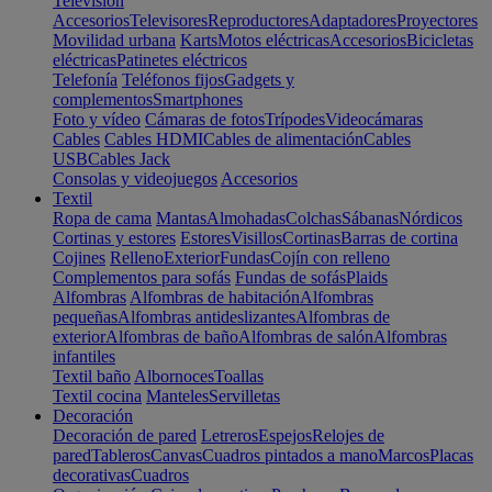
Televisión
Accesorios
Televisores
Reproductores
Adaptadores
Proyectores
Movilidad urbana
Karts
Motos eléctricas
Accesorios
Bicicletas
eléctricas
Patinetes eléctricos
Telefonía
Teléfonos fijos
Gadgets y
complementos
Smartphones
Foto y vídeo
Cámaras de fotos
Trípodes
Videocámaras
Cables
Cables HDMI
Cables de alimentación
Cables
USB
Cables Jack
Consolas y videojuegos
Accesorios
Textil
Ropa de cama
Mantas
Almohadas
Colchas
Sábanas
Nórdicos
Cortinas y estores
Estores
Visillos
Cortinas
Barras de cortina
Cojines
Relleno
Exterior
Fundas
Cojín con relleno
Complementos para sofás
Fundas de sofás
Plaids
Alfombras
Alfombras de habitación
Alfombras
pequeñas
Alfombras antideslizantes
Alfombras de
exterior
Alfombras de baño
Alfombras de salón
Alfombras
infantiles
Textil baño
Albornoces
Toallas
Textil cocina
Manteles
Servilletas
Decoración
Decoración de pared
Letreros
Espejos
Relojes de
pared
Tableros
Canvas
Cuadros pintados a mano
Marcos
Placas
decorativas
Cuadros