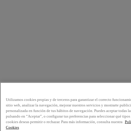
Utilizamos cookies propias y de terceros para garantizar el correcto funcionami
sitio web, analizar la navegación, mejorar nuestros servicios y mostrarte public
personalizada en función de tus hábitos de navegación. Puedes aceptar todas la
pulsando en “Aceptar”, o configurar tus preferencias para seleccionar qué tipos
cookies deseas permitir o rechazar. Para más información, consulta nuestra
Pol
Cookies