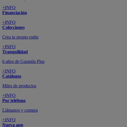
+INFO
Financiación
+INFO
Colecciones
Crea tu propio estilo
+INFO
Tranquilidad
6 años de Garantía Plus
+INFO
Catálogos
Miles de productos
+INFO
Por teléfono
Llámanos y compra
+INFO
Nueva app