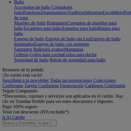
Baño
Accesorios de baño
Colgadores
baño
Papeleras
Dispensadores
Toalleros
Jaboneras
Escobillero
Port
de ropa
Muebles de baño
Botiquines
Conjuntos de muebles para
baño
Tocadores para baño
Armarios para baño
Repisa para
baño
Espejos de baño
Espejos de baño sin Luz
Espejos de baño
iluminados
Espejos de baño con aumento
Sanitarios
Bañeras
Lavabos
Mamparas
Grifería
Grifos para cocina
Grifos para ducha
Seguridad de baño
Barras de seguridad para baño
Resumen de tu pedido
¡Tu carrito está vacío!
Suscríbete a la newsletter
Todas las promociones
Colecciones
Conforama
Tarjeta Conforama
Financiación
Catálogos Conforama
Seguir Comprando
*Descuentos, cupones y servicios son aplicados en el carrito. Haz
clic en Tramitar Pedido para ver estos descuentos e importes
Pago 100% seguro
Total con descuento
(IVA incluido*)
Ir Al Carrito