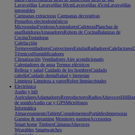
Lavavajillas
Lavavajillas 60cm
Lavavajillas 45cm
Lavavajillas
integrables
Campanas extractoras
Campanas decorativas
Pequeños electrodomésticos
Microondas
Freidoras
Aspiradores
Cafeteras
Planchas de
asar
Batidoras
Amasadores
Robots de Cocina
Balanzas de
Cocina
Tostadoras
Calefacción
Termoventiladores
Convectores
Estufas
Radiadores
Calefactores
D
Térmicos
Humidificadores
Climatización
Ventiladores
Aire acondicionado
Calentadores de agua
Termos eléctricos
Belleza y salud
Cuidado de los hombres
Cuidado
cabello
Cuidado dental
Salud y bienestar
Limpieza
Limpieza a vapor
Robot limpiacristales
Electrónica
Audio y hifi
Auriculares
Adaptadores
Reproductores
Radios
Altavoces
Hifi
Bar
de sonido
Audio car y GPS
Micrófonos
Informática
Almacenamiento
Tablets
Complementos
Portátiles
Impresoras
Gaming & streaming
Monitores gaming
Accesorios
Smart home
Timbres
Cámaras
Altavoces
Wearables
Smartwatches