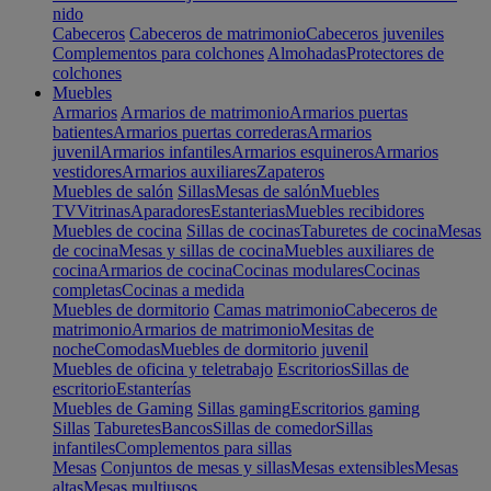
nido
Cabeceros
Cabeceros de matrimonio
Cabeceros juveniles
Complementos para colchones
Almohadas
Protectores de
colchones
Muebles
Armarios
Armarios de matrimonio
Armarios puertas
batientes
Armarios puertas correderas
Armarios
juvenil
Armarios infantiles
Armarios esquineros
Armarios
vestidores
Armarios auxiliares
Zapateros
Muebles de salón
Sillas
Mesas de salón
Muebles
TV
Vitrinas
Aparadores
Estanterias
Muebles recibidores
Muebles de cocina
Sillas de cocinas
Taburetes de cocina
Mesas
de cocina
Mesas y sillas de cocina
Muebles auxiliares de
cocina
Armarios de cocina
Cocinas modulares
Cocinas
completas
Cocinas a medida
Muebles de dormitorio
Camas matrimonio
Cabeceros de
matrimonio
Armarios de matrimonio
Mesitas de
noche
Comodas
Muebles de dormitorio juvenil
Muebles de oficina y teletrabajo
Escritorios
Sillas de
escritorio
Estanterías
Muebles de Gaming
Sillas gaming
Escritorios gaming
Sillas
Taburetes
Bancos
Sillas de comedor
Sillas
infantiles
Complementos para sillas
Mesas
Conjuntos de mesas y sillas
Mesas extensibles
Mesas
altas
Mesas multiusos