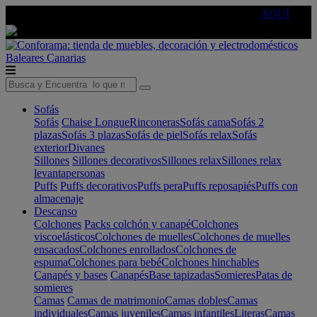
🔵Cambia tu electro con
-10% EXTRA
de descuento ☑️
AQUÍ
Baleares
Canarias
Sofás
Sofás
Chaise Longue
Rinconeras
Sofás cama
Sofás 2
plazas
Sofás 3 plazas
Sofás de piel
Sofás relax
Sofás
exterior
Divanes
Sillones
Sillones decorativos
Sillones relax
Sillones relax
levantapersonas
Puffs
Puffs decorativos
Puffs pera
Puffs reposapiés
Puffs con
almacenaje
Descanso
Colchones
Packs colchón y canapé
Colchones
viscoelásticos
Colchones de muelles
Colchones de muelles
ensacados
Colchones enrollados
Colchones de
espuma
Colchones para bebé
Colchones hinchables
Canapés y bases
Canapés
Base tapizadas
Somieres
Patas de
somieres
Camas
Camas de matrimonio
Camas dobles
Camas
individuales
Camas juveniles
Camas infantiles
Literas
Camas