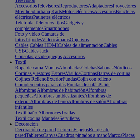
Televisión
Accesorios
Televisores
Reproductores
Adaptadores
Proyectores
Movilidad urbana
Karts
Motos eléctricas
Accesorios
Bicicletas
eléctricas
Patinetes eléctricos
Telefonía
Teléfonos fijos
Gadgets y
complementos
Smartphones
Foto y vídeo
Cámaras de
fotos
Trípodes
Videocámaras
Objetivos
Cables
Cables HDMI
Cables de alimentación
Cables
USB
Cables Jack
Consolas y videojuegos
Accesorios
Textil
Ropa de cama
Mantas
Almohadas
Colchas
Sábanas
Nórdicos
Cortinas y estores
Estores
Visillos
Cortinas
Barras de cortina
Cojines
Relleno
Exterior
Fundas
Cojín con relleno
Complementos para sofás
Fundas de sofás
Plaids
Alfombras
Alfombras de habitación
Alfombras
pequeñas
Alfombras antideslizantes
Alfombras de
exterior
Alfombras de baño
Alfombras de salón
Alfombras
infantiles
Textil baño
Albornoces
Toallas
Textil cocina
Manteles
Servilletas
Decoración
Decoración de pared
Letreros
Espejos
Relojes de
pared
Tableros
Canvas
Cuadros pintados a mano
Marcos
Placas