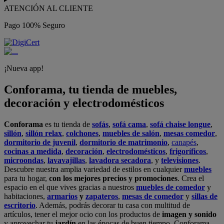
ATENCIÓN AL CLIENTE
Pago 100% Seguro
¡Nueva app!
Conforama, tu tienda de muebles,
decoración y electrodomésticos
Conforama
es tu tienda de
sofás
,
sofá cama
,
sofá chaise longue
,
sillón
,
sillón relax
,
colchones
,
muebles de salón
,
mesas comedor
,
dormitorio de juvenil
,
dormitorio de matrimonio
,
canapés
,
cocinas a medida
,
decoración
,
electrodomésticos
,
frigoríficos
,
microondas
,
lavavajillas
,
lavadora secadora
, y
televisiones
.
Descubre nuestra amplia variedad de estilos en cualquier
muebles
para tu hogar,
con los mejores precios y promociones
. Crea el
espacio en el que vives gracias a nuestros
muebles de comedor
y
habitaciones,
armarios
y
zapateros
,
mesas de comedor
y
sillas de
escritorio
. Además, podrás decorar tu casa con multitud de
artículos, tener el mejor ocio con los productos de
imagen y sonido
y aprovechar tu
jardín
en las épocas de buen tiempo. Conforama