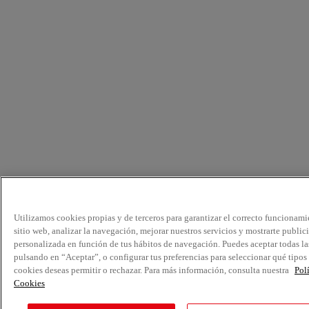
Utilizamos cookies propias y de terceros para garantizar el correcto funcionami
sitio web, analizar la navegación, mejorar nuestros servicios y mostrarte public
personalizada en función de tus hábitos de navegación. Puedes aceptar todas la
pulsando en “Aceptar”, o configurar tus preferencias para seleccionar qué tipos
cookies deseas permitir o rechazar. Para más información, consulta nuestra
Pol
Cookies