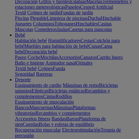
Decoración
Grifos y fuentes
Estatuas
Macetas
Termómetros y
estaciones metereológicas
Paneles
Cesped Artificial
Textil
Cojines de jardín
Fundas de jardín
Piscina
Plegable
Limpieza de piscinas
Ducha
Hinchable
Juguetes
Columpios
Toboganes
Hinchables
Casitas
Mascotas
Comederos
Jaulas
Casetas para mascotas
Bebé
Habitación bebé
Humidificadores
Cestas
Colchón para
bebé
Muebles para habitación de bebé
Cunas
Cama
bebé
Decoración bebé
Paseo
Coche
Mochilas
Accesorios
Capazos
Carrito ligero
Baño e higiene
Aspirador nasal
Orinales
Textil bebé
Cojines
Funda
Seguridad
Barreras
Deporte
Equipamiento de cardio
Máquinas de remo
Bicicletas
spinning
Elípticas
Bicicletas estáticas
Recambios y
complementos
Cintas
Rodillos
Equipamiento de musculación
Bancos
Mancuernas
Máquinas
Plataformas
vibratorias
Recambios y complementos
Accesorios fitness
Bandas
Barras
Plataforma de
step
Cuerdas
Bolas y esferas de equilibrio
Recuperación muscular
Electroestimulación
Terapia de
percusión