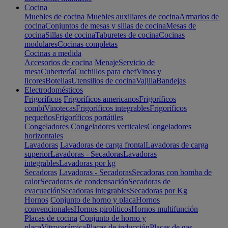
Cocina
Muebles de cocina
Muebles auxiliares de cocina
Armarios de
cocina
Conjuntos de mesas y sillas de cocina
Mesas de
cocina
Sillas de cocina
Taburetes de cocina
Cocinas
modulares
Cocinas completas
Cocinas a medida
Accesorios de cocina
Menaje
Servicio de
mesa
Cubertería
Cuchillos para chef
Vinos y
licores
Botellas
Utensilios de cocina
Vajilla
Bandejas
Electrodomésticos
Frigoríficos
Frigoríficos americanos
Frigoríficos
combi
Vinotecas
Frigoríficos integrables
Frigoríficos
pequeños
Frigoríficos portátiles
Congeladores
Congeladores verticales
Congeladores
horizontales
Lavadoras
Lavadoras de carga frontal
Lavadoras de carga
superior
Lavadoras - Secadoras
Lavadoras
integrables
Lavadoras por kg
Secadoras
Lavadoras - Secadoras
Secadoras con bomba de
calor
Secadoras de condensación
Secadoras de
evacuación
Secadoras integrables
Secadoras por Kg
Hornos
Conjunto de horno y placa
Hornos
convencionales
Hornos pirolíticos
Hornos multifunción
Placas de cocina
Conjunto de horno y
placa
Vitrocerámica
Placas de inducción
Placas de gas