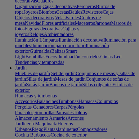
decorativas
Cuadros
Organización
Cajas decorativas
Percheros
Burros de
ropa
Joyeros
Biombos
Cestas
Baúles
Revisteros
Cajas
Objetos decorativos
Velas
Faroles
Centros de
mesa
Navidad
Flores artificiales
Maceteros
Jarrones
Marcos de
fotos
Figuras decorativas
Cajitas y
joyeros
Relojes
Ambientadores
Iluminación
Lámparas
Iluminación decorativa
Iluminación para
muebles
Iluminación para dormitorio
Iluminación
exterior
Guirnaldas
Balizas
Smart
Light
Bombillas
Focos
Iluminación con rieles
Cintas Led
Tendencias y temporadas
Jardín
Muebles de jardín
Set de jardín
Conjuntos de mesas y sillas de
jardín
Sillas de jardín
Mesas de jardín
Conjuntos de sofás de
jardín
Sofás jardín
Bancos de jardín
Sillas colgantes
Estufas de
exterior
Hamacas y tumbonas
Accesorios
Balancines
Tumbonas
Hamacas
Columpios
Pérgolas
Cenadores
Carpas
Pérgolas
Parasoles
Sombrillas
Parasoles
Toldos
Almacenamiento
Armarios
Arcones
Jardinería
Maquinaria
Huertos
Urbanos
Riego
Plantas
Jardineras
Compostadores
Cocina
Barbacoas
Cocina de exterior