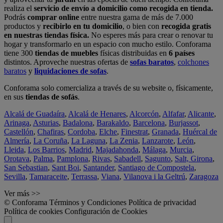
realiza el
servicio de envío a domicilio como recogida en tienda.
Podrás
comprar online
entre nuestra gama de más de 7.000
productos y
recibirlo en tu domicilio
, o bien con
recogida gratis
en nuestras tiendas física.
No esperes más para crear o renovar tu
hogar y transformarlo en un espacio con mucho estilo. Conforama
tiene 300
tiendas de muebles
físicas distribuidas en
6 países
distintos. Aproveche nuestras ofertas de
sofas baratos
,
colchones
baratos
y
liquidaciones de sofas
.
Conforama solo comercializa a través de su website o, físicamente,
en sus
tiendas de sofás
.
Alcalá de Guadaíra
,
Alcalá de Henares
,
Alcorcón
,
Alfafar
,
Alicante
,
Arinaga
,
Asturias
,
Badalona
,
Barakaldo
,
Barcelona
,
Burjassot
,
Castellón
,
Chafiras
,
Cordoba
,
Elche
,
Finestrat
,
Granada
,
Huércal de
Almería
,
La Coruña
,
La Laguna
,
La Zenia
,
Lanzarote
,
León
,
Lleida
,
Los Barrios
,
Madrid
,
Majadahonda
,
Málaga
,
Murcia
,
Orotava
,
Palma
,
Pamplona
,
Rivas
,
Sabadell
,
Sagunto
,
Salt, Girona
,
San Sebastian
,
Sant Boi
,
Santander
,
Santiago de Compostela
,
Sevilla
,
Tamaraceite
,
Terrassa
,
Viana
,
Vilanova i la Geltrú
,
Zaragoza
Ver más >>
© Conforama
Términos y Condiciones
Política de privacidad
Política de cookies
Configuración de Cookies