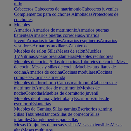
nido
Cabeceros
Cabeceros de matrimonio
Cabeceros juveniles
Complementos para colchones
Almohadas
Protectores de
colchones
Muebles
Armarios
Armarios de matrimonio
Armarios puertas
batientes
Armarios puertas correderas
Armarios
juvenil
Armarios infantiles
Armarios esquineros
Armarios
vestidores
Armarios auxiliares
Zapateros
Muebles de salón
Sillas
Mesas de salón
Muebles
TV
Vitrinas
Aparadores
Estanterias
Muebles recibidores
Muebles de cocina
Sillas de cocinas
Taburetes de cocina
Mesas
de cocina
Mesas y sillas de cocina
Muebles auxiliares de
cocina
Armarios de cocina
Cocinas modulares
Cocinas
completas
Cocinas a medida
Muebles de dormitorio
Camas matrimonio
Cabeceros de
matrimonio
Armarios de matrimonio
Mesitas de
noche
Comodas
Muebles de dormitorio juvenil
Muebles de oficina y teletrabajo
Escritorios
Sillas de
escritorio
Estanterías
Muebles de Gaming
Sillas gaming
Escritorios gaming
Sillas
Taburetes
Bancos
Sillas de comedor
Sillas
infantiles
Complementos para sillas
Mesas
Conjuntos de mesas y sillas
Mesas extensibles
Mesas
altas
Mesas multiusos