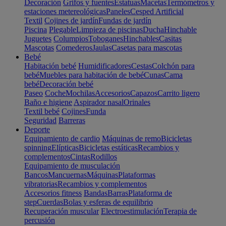
Decoración
Grifos y fuentes
Estatuas
Macetas
Termómetros y
estaciones metereológicas
Paneles
Cesped Artificial
Textil
Cojines de jardín
Fundas de jardín
Piscina
Plegable
Limpieza de piscinas
Ducha
Hinchable
Juguetes
Columpios
Toboganes
Hinchables
Casitas
Mascotas
Comederos
Jaulas
Casetas para mascotas
Bebé
Habitación bebé
Humidificadores
Cestas
Colchón para
bebé
Muebles para habitación de bebé
Cunas
Cama
bebé
Decoración bebé
Paseo
Coche
Mochilas
Accesorios
Capazos
Carrito ligero
Baño e higiene
Aspirador nasal
Orinales
Textil bebé
Cojines
Funda
Seguridad
Barreras
Deporte
Equipamiento de cardio
Máquinas de remo
Bicicletas
spinning
Elípticas
Bicicletas estáticas
Recambios y
complementos
Cintas
Rodillos
Equipamiento de musculación
Bancos
Mancuernas
Máquinas
Plataformas
vibratorias
Recambios y complementos
Accesorios fitness
Bandas
Barras
Plataforma de
step
Cuerdas
Bolas y esferas de equilibrio
Recuperación muscular
Electroestimulación
Terapia de
percusión