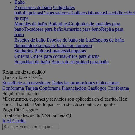
Baño
Accesorios de baño
Colgadores
baño
Papeleras
Dispensadores
Toalleros
Jaboneras
Escobillero
Port
de ropa
Muebles de baño
Botiquines
Conjuntos de muebles para
baño
Tocadores para baño
Armarios para baño
Repisa para
baño
Espejos de baño
Espejos de baño sin Luz
Espejos de baño
iluminados
Espejos de baño con aumento
Sanitarios
Bañeras
Lavabos
Mamparas
Grifería
Grifos para cocina
Grifos para ducha
Seguridad de baño
Barras de seguridad para baño
Resumen de tu pedido
¡Tu carrito está vacío!
Suscríbete a la newsletter
Todas las promociones
Colecciones
Conforama
Tarjeta Conforama
Financiación
Catálogos Conforama
Seguir Comprando
*Descuentos, cupones y servicios son aplicados en el carrito. Haz
clic en Tramitar Pedido para ver estos descuentos e importes
Pago 100% seguro
Total con descuento
(IVA incluido*)
Ir Al Carrito