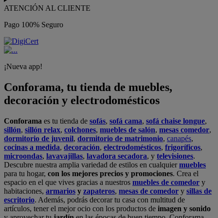
ATENCIÓN AL CLIENTE
Pago 100% Seguro
¡Nueva app!
Conforama, tu tienda de muebles,
decoración y electrodomésticos
Conforama
es tu tienda de
sofás
,
sofá cama
,
sofá chaise longue
,
sillón
,
sillón relax
,
colchones
,
muebles de salón
,
mesas comedor
,
dormitorio de juvenil
,
dormitorio de matrimonio
,
canapés
,
cocinas a medida
,
decoración
,
electrodomésticos
,
frigoríficos
,
microondas
,
lavavajillas
,
lavadora secadora
, y
televisiones
.
Descubre nuestra amplia variedad de estilos en cualquier
muebles
para tu hogar,
con los mejores precios y promociones
. Crea el
espacio en el que vives gracias a nuestros
muebles de comedor
y
habitaciones,
armarios
y
zapateros
,
mesas de comedor
y
sillas de
escritorio
. Además, podrás decorar tu casa con multitud de
artículos, tener el mejor ocio con los productos de
imagen y sonido
y aprovechar tu
jardín
en las épocas de buen tiempo. Conforama