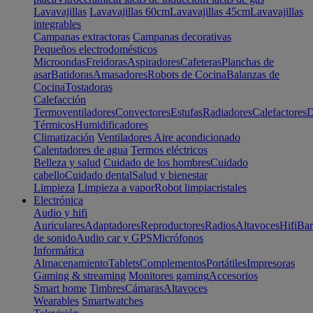
Lavavajillas
Lavavajillas 60cm
Lavavajillas 45cm
Lavavajillas
integrables
Campanas extractoras
Campanas decorativas
Pequeños electrodomésticos
Microondas
Freidoras
Aspiradores
Cafeteras
Planchas de
asar
Batidoras
Amasadores
Robots de Cocina
Balanzas de
Cocina
Tostadoras
Calefacción
Termoventiladores
Convectores
Estufas
Radiadores
Calefactores
D
Térmicos
Humidificadores
Climatización
Ventiladores
Aire acondicionado
Calentadores de agua
Termos eléctricos
Belleza y salud
Cuidado de los hombres
Cuidado
cabello
Cuidado dental
Salud y bienestar
Limpieza
Limpieza a vapor
Robot limpiacristales
Electrónica
Audio y hifi
Auriculares
Adaptadores
Reproductores
Radios
Altavoces
Hifi
Bar
de sonido
Audio car y GPS
Micrófonos
Informática
Almacenamiento
Tablets
Complementos
Portátiles
Impresoras
Gaming & streaming
Monitores gaming
Accesorios
Smart home
Timbres
Cámaras
Altavoces
Wearables
Smartwatches