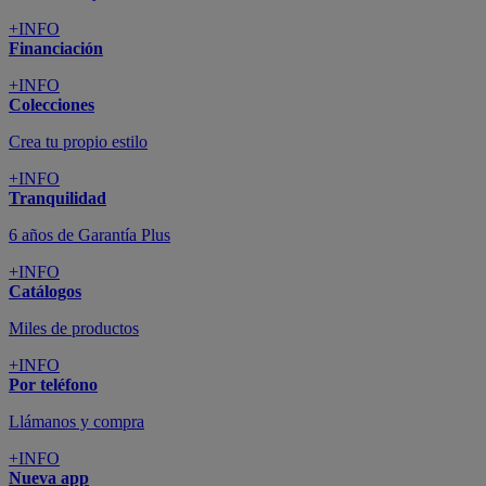
+INFO
Financiación
+INFO
Colecciones
Crea tu propio estilo
+INFO
Tranquilidad
6 años de Garantía Plus
+INFO
Catálogos
Miles de productos
+INFO
Por teléfono
Llámanos y compra
+INFO
Nueva app