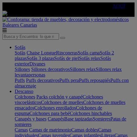
🔵Cambia tu electro con
-10% EXTRA
de descuento ☑️
AQUÍ
Baleares
Canarias
Sofás
Sofás
Chaise Longue
Rinconeras
Sofás cama
Sofás 2
plazas
Sofás 3 plazas
Sofás de piel
Sofás relax
Sofás
exterior
Divanes
Sillones
Sillones decorativos
Sillones relax
Sillones relax
levantapersonas
Puffs
Puffs decorativos
Puffs pera
Puffs reposapiés
Puffs con
almacenaje
Descanso
Colchones
Packs colchón y canapé
Colchones
viscoelásticos
Colchones de muelles
Colchones de muelles
ensacados
Colchones enrollados
Colchones de
espuma
Colchones para bebé
Colchones hinchables
Canapés y bases
Canapés
Base tapizadas
Somieres
Patas de
somieres
Camas
Camas de matrimonio
Camas dobles
Camas
individuales
Camas juveniles
Camas infantiles
Literas
Camas