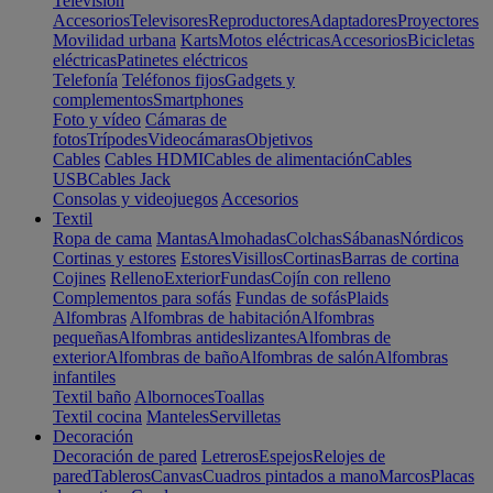
Televisión
Accesorios
Televisores
Reproductores
Adaptadores
Proyectores
Movilidad urbana
Karts
Motos eléctricas
Accesorios
Bicicletas
eléctricas
Patinetes eléctricos
Telefonía
Teléfonos fijos
Gadgets y
complementos
Smartphones
Foto y vídeo
Cámaras de
fotos
Trípodes
Videocámaras
Objetivos
Cables
Cables HDMI
Cables de alimentación
Cables
USB
Cables Jack
Consolas y videojuegos
Accesorios
Textil
Ropa de cama
Mantas
Almohadas
Colchas
Sábanas
Nórdicos
Cortinas y estores
Estores
Visillos
Cortinas
Barras de cortina
Cojines
Relleno
Exterior
Fundas
Cojín con relleno
Complementos para sofás
Fundas de sofás
Plaids
Alfombras
Alfombras de habitación
Alfombras
pequeñas
Alfombras antideslizantes
Alfombras de
exterior
Alfombras de baño
Alfombras de salón
Alfombras
infantiles
Textil baño
Albornoces
Toallas
Textil cocina
Manteles
Servilletas
Decoración
Decoración de pared
Letreros
Espejos
Relojes de
pared
Tableros
Canvas
Cuadros pintados a mano
Marcos
Placas