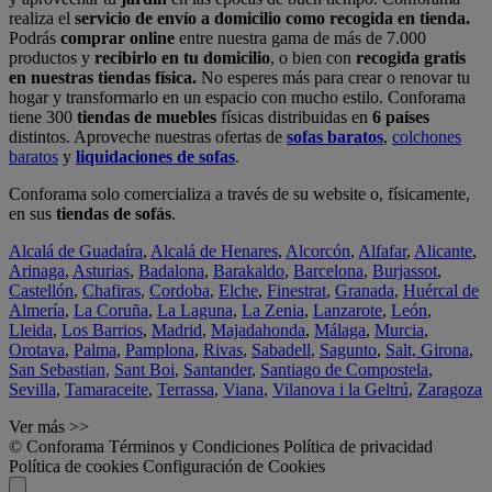
realiza el
servicio de envío a domicilio como recogida en tienda.
Podrás
comprar online
entre nuestra gama de más de 7.000
productos y
recibirlo en tu domicilio
, o bien con
recogida gratis
en nuestras tiendas física.
No esperes más para crear o renovar tu
hogar y transformarlo en un espacio con mucho estilo. Conforama
tiene 300
tiendas de muebles
físicas distribuidas en
6 países
distintos. Aproveche nuestras ofertas de
sofas baratos
,
colchones
baratos
y
liquidaciones de sofas
.
Conforama solo comercializa a través de su website o, físicamente,
en sus
tiendas de sofás
.
Alcalá de Guadaíra
,
Alcalá de Henares
,
Alcorcón
,
Alfafar
,
Alicante
,
Arinaga
,
Asturias
,
Badalona
,
Barakaldo
,
Barcelona
,
Burjassot
,
Castellón
,
Chafiras
,
Cordoba
,
Elche
,
Finestrat
,
Granada
,
Huércal de
Almería
,
La Coruña
,
La Laguna
,
La Zenia
,
Lanzarote
,
León
,
Lleida
,
Los Barrios
,
Madrid
,
Majadahonda
,
Málaga
,
Murcia
,
Orotava
,
Palma
,
Pamplona
,
Rivas
,
Sabadell
,
Sagunto
,
Salt, Girona
,
San Sebastian
,
Sant Boi
,
Santander
,
Santiago de Compostela
,
Sevilla
,
Tamaraceite
,
Terrassa
,
Viana
,
Vilanova i la Geltrú
,
Zaragoza
Ver más >>
© Conforama
Términos y Condiciones
Política de privacidad
Política de cookies
Configuración de Cookies