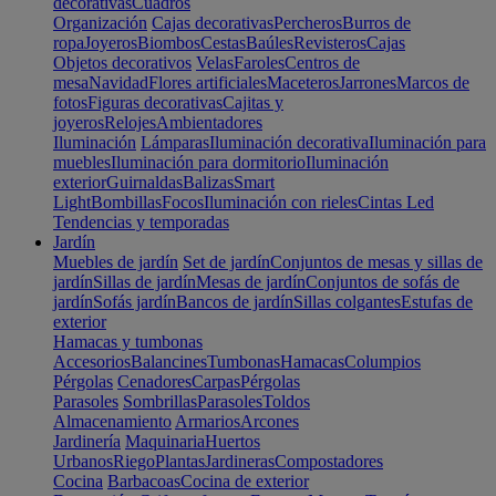
decorativas
Cuadros
Organización
Cajas decorativas
Percheros
Burros de
ropa
Joyeros
Biombos
Cestas
Baúles
Revisteros
Cajas
Objetos decorativos
Velas
Faroles
Centros de
mesa
Navidad
Flores artificiales
Maceteros
Jarrones
Marcos de
fotos
Figuras decorativas
Cajitas y
joyeros
Relojes
Ambientadores
Iluminación
Lámparas
Iluminación decorativa
Iluminación para
muebles
Iluminación para dormitorio
Iluminación
exterior
Guirnaldas
Balizas
Smart
Light
Bombillas
Focos
Iluminación con rieles
Cintas Led
Tendencias y temporadas
Jardín
Muebles de jardín
Set de jardín
Conjuntos de mesas y sillas de
jardín
Sillas de jardín
Mesas de jardín
Conjuntos de sofás de
jardín
Sofás jardín
Bancos de jardín
Sillas colgantes
Estufas de
exterior
Hamacas y tumbonas
Accesorios
Balancines
Tumbonas
Hamacas
Columpios
Pérgolas
Cenadores
Carpas
Pérgolas
Parasoles
Sombrillas
Parasoles
Toldos
Almacenamiento
Armarios
Arcones
Jardinería
Maquinaria
Huertos
Urbanos
Riego
Plantas
Jardineras
Compostadores
Cocina
Barbacoas
Cocina de exterior