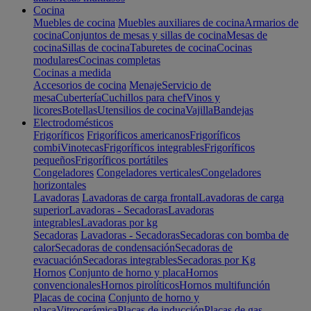
Cocina
Muebles de cocina
Muebles auxiliares de cocina
Armarios de
cocina
Conjuntos de mesas y sillas de cocina
Mesas de
cocina
Sillas de cocina
Taburetes de cocina
Cocinas
modulares
Cocinas completas
Cocinas a medida
Accesorios de cocina
Menaje
Servicio de
mesa
Cubertería
Cuchillos para chef
Vinos y
licores
Botellas
Utensilios de cocina
Vajilla
Bandejas
Electrodomésticos
Frigoríficos
Frigoríficos americanos
Frigoríficos
combi
Vinotecas
Frigoríficos integrables
Frigoríficos
pequeños
Frigoríficos portátiles
Congeladores
Congeladores verticales
Congeladores
horizontales
Lavadoras
Lavadoras de carga frontal
Lavadoras de carga
superior
Lavadoras - Secadoras
Lavadoras
integrables
Lavadoras por kg
Secadoras
Lavadoras - Secadoras
Secadoras con bomba de
calor
Secadoras de condensación
Secadoras de
evacuación
Secadoras integrables
Secadoras por Kg
Hornos
Conjunto de horno y placa
Hornos
convencionales
Hornos pirolíticos
Hornos multifunción
Placas de cocina
Conjunto de horno y
placa
Vitrocerámica
Placas de inducción
Placas de gas