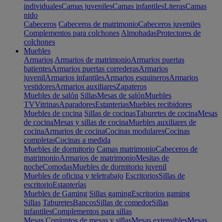
individuales
Camas juveniles
Camas infantiles
Literas
Camas
nido
Cabeceros
Cabeceros de matrimonio
Cabeceros juveniles
Complementos para colchones
Almohadas
Protectores de
colchones
Muebles
Armarios
Armarios de matrimonio
Armarios puertas
batientes
Armarios puertas correderas
Armarios
juvenil
Armarios infantiles
Armarios esquineros
Armarios
vestidores
Armarios auxiliares
Zapateros
Muebles de salón
Sillas
Mesas de salón
Muebles
TV
Vitrinas
Aparadores
Estanterias
Muebles recibidores
Muebles de cocina
Sillas de cocinas
Taburetes de cocina
Mesas
de cocina
Mesas y sillas de cocina
Muebles auxiliares de
cocina
Armarios de cocina
Cocinas modulares
Cocinas
completas
Cocinas a medida
Muebles de dormitorio
Camas matrimonio
Cabeceros de
matrimonio
Armarios de matrimonio
Mesitas de
noche
Comodas
Muebles de dormitorio juvenil
Muebles de oficina y teletrabajo
Escritorios
Sillas de
escritorio
Estanterías
Muebles de Gaming
Sillas gaming
Escritorios gaming
Sillas
Taburetes
Bancos
Sillas de comedor
Sillas
infantiles
Complementos para sillas
Mesas
Conjuntos de mesas y sillas
Mesas extensibles
Mesas