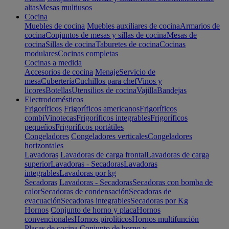
altas
Mesas multiusos
Cocina
Muebles de cocina
Muebles auxiliares de cocina
Armarios de
cocina
Conjuntos de mesas y sillas de cocina
Mesas de
cocina
Sillas de cocina
Taburetes de cocina
Cocinas
modulares
Cocinas completas
Cocinas a medida
Accesorios de cocina
Menaje
Servicio de
mesa
Cubertería
Cuchillos para chef
Vinos y
licores
Botellas
Utensilios de cocina
Vajilla
Bandejas
Electrodomésticos
Frigoríficos
Frigoríficos americanos
Frigoríficos
combi
Vinotecas
Frigoríficos integrables
Frigoríficos
pequeños
Frigoríficos portátiles
Congeladores
Congeladores verticales
Congeladores
horizontales
Lavadoras
Lavadoras de carga frontal
Lavadoras de carga
superior
Lavadoras - Secadoras
Lavadoras
integrables
Lavadoras por kg
Secadoras
Lavadoras - Secadoras
Secadoras con bomba de
calor
Secadoras de condensación
Secadoras de
evacuación
Secadoras integrables
Secadoras por Kg
Hornos
Conjunto de horno y placa
Hornos
convencionales
Hornos pirolíticos
Hornos multifunción
Placas de cocina
Conjunto de horno y