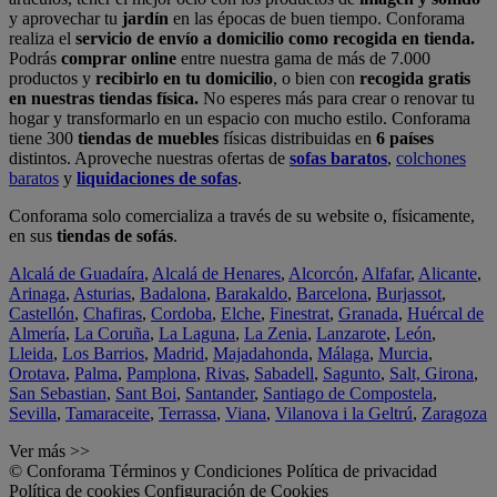
y aprovechar tu
jardín
en las épocas de buen tiempo. Conforama
realiza el
servicio de envío a domicilio como recogida en tienda.
Podrás
comprar online
entre nuestra gama de más de 7.000
productos y
recibirlo en tu domicilio
, o bien con
recogida gratis
en nuestras tiendas física.
No esperes más para crear o renovar tu
hogar y transformarlo en un espacio con mucho estilo. Conforama
tiene 300
tiendas de muebles
físicas distribuidas en
6 países
distintos. Aproveche nuestras ofertas de
sofas baratos
,
colchones
baratos
y
liquidaciones de sofas
.
Conforama solo comercializa a través de su website o, físicamente,
en sus
tiendas de sofás
.
Alcalá de Guadaíra
,
Alcalá de Henares
,
Alcorcón
,
Alfafar
,
Alicante
,
Arinaga
,
Asturias
,
Badalona
,
Barakaldo
,
Barcelona
,
Burjassot
,
Castellón
,
Chafiras
,
Cordoba
,
Elche
,
Finestrat
,
Granada
,
Huércal de
Almería
,
La Coruña
,
La Laguna
,
La Zenia
,
Lanzarote
,
León
,
Lleida
,
Los Barrios
,
Madrid
,
Majadahonda
,
Málaga
,
Murcia
,
Orotava
,
Palma
,
Pamplona
,
Rivas
,
Sabadell
,
Sagunto
,
Salt, Girona
,
San Sebastian
,
Sant Boi
,
Santander
,
Santiago de Compostela
,
Sevilla
,
Tamaraceite
,
Terrassa
,
Viana
,
Vilanova i la Geltrú
,
Zaragoza
Ver más >>
© Conforama
Términos y Condiciones
Política de privacidad
Política de cookies
Configuración de Cookies