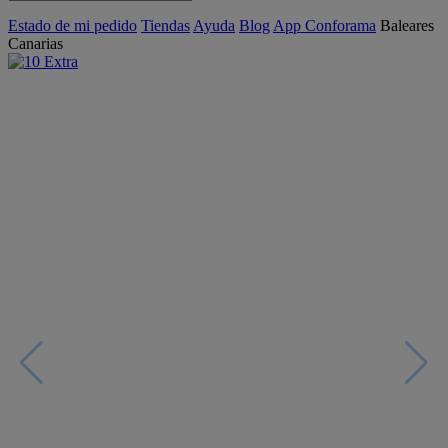
Estado de mi pedido
Tiendas
Ayuda
Blog
App Conforama
Baleares
Canarias