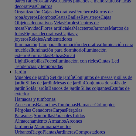
pared
Tableros
Canvas
Cuadros pintados a mano
Marcos
Placas
decorativas
Cuadros
Organización
Cajas decorativas
Percheros
Burros de
ropa
Joyeros
Biombos
Cestas
Baúles
Revisteros
Cajas
Objetos decorativos
Velas
Faroles
Centros de
mesa
Navidad
Flores artificiales
Maceteros
Jarrones
Marcos de
fotos
Figuras decorativas
Cajitas y
joyeros
Relojes
Ambientadores
Iluminación
Lámparas
Iluminación decorativa
Iluminación para
muebles
Iluminación para dormitorio
Iluminación
exterior
Guirnaldas
Balizas
Smart
Light
Bombillas
Focos
Iluminación con rieles
Cintas Led
Tendencias y temporadas
Jardín
Muebles de jardín
Set de jardín
Conjuntos de mesas y sillas de
jardín
Sillas de jardín
Mesas de jardín
Conjuntos de sofás de
jardín
Sofás jardín
Bancos de jardín
Sillas colgantes
Estufas de
exterior
Hamacas y tumbonas
Accesorios
Balancines
Tumbonas
Hamacas
Columpios
Pérgolas
Cenadores
Carpas
Pérgolas
Parasoles
Sombrillas
Parasoles
Toldos
Almacenamiento
Armarios
Arcones
Jardinería
Maquinaria
Huertos
Urbanos
Riego
Plantas
Jardineras
Compostadores