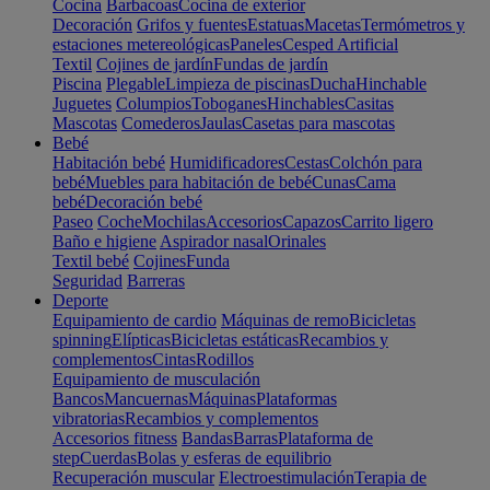
Cocina
Barbacoas
Cocina de exterior
Decoración
Grifos y fuentes
Estatuas
Macetas
Termómetros y
estaciones metereológicas
Paneles
Cesped Artificial
Textil
Cojines de jardín
Fundas de jardín
Piscina
Plegable
Limpieza de piscinas
Ducha
Hinchable
Juguetes
Columpios
Toboganes
Hinchables
Casitas
Mascotas
Comederos
Jaulas
Casetas para mascotas
Bebé
Habitación bebé
Humidificadores
Cestas
Colchón para
bebé
Muebles para habitación de bebé
Cunas
Cama
bebé
Decoración bebé
Paseo
Coche
Mochilas
Accesorios
Capazos
Carrito ligero
Baño e higiene
Aspirador nasal
Orinales
Textil bebé
Cojines
Funda
Seguridad
Barreras
Deporte
Equipamiento de cardio
Máquinas de remo
Bicicletas
spinning
Elípticas
Bicicletas estáticas
Recambios y
complementos
Cintas
Rodillos
Equipamiento de musculación
Bancos
Mancuernas
Máquinas
Plataformas
vibratorias
Recambios y complementos
Accesorios fitness
Bandas
Barras
Plataforma de
step
Cuerdas
Bolas y esferas de equilibrio
Recuperación muscular
Electroestimulación
Terapia de