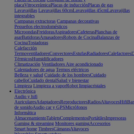
placa
Vitrocerámica
Placas de inducción
Placas de gas
Lavavajillas
Lavavajillas 60cm
Lavavajillas 45cm
Lavavajillas
integrables
Campanas extractoras
Campanas decorativas
Pequeños electrodomésticos
Microondas
Freidoras
Aspiradores
Cafeteras
Planchas de
asar
Batidoras
Amasadores
Robots de Cocina
Balanzas de
Cocina
Tostadoras
Calefacción
Termoventiladores
Convectores
Estufas
Radiadores
Calefactores
D
Térmicos
Humidificadores
Climatización
Ventiladores
Aire acondicionado
Calentadores de agua
Termos eléctricos
Belleza y salud
Cuidado de los hombres
Cuidado
cabello
Cuidado dental
Salud y bienestar
Limpieza
Limpieza a vapor
Robot limpiacristales
Electrónica
Audio y hifi
Auriculares
Adaptadores
Reproductores
Radios
Altavoces
Hifi
Bar
de sonido
Audio car y GPS
Micrófonos
Informática
Almacenamiento
Tablets
Complementos
Portátiles
Impresoras
Gaming & streaming
Monitores gaming
Accesorios
Smart home
Timbres
Cámaras
Altavoces