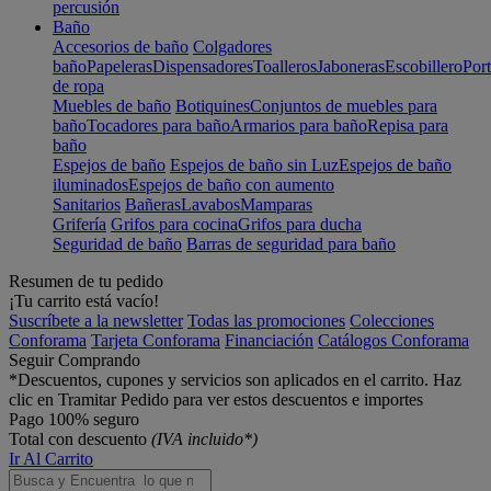
percusión
Baño
Accesorios de baño
Colgadores
baño
Papeleras
Dispensadores
Toalleros
Jaboneras
Escobillero
Port
de ropa
Muebles de baño
Botiquines
Conjuntos de muebles para
baño
Tocadores para baño
Armarios para baño
Repisa para
baño
Espejos de baño
Espejos de baño sin Luz
Espejos de baño
iluminados
Espejos de baño con aumento
Sanitarios
Bañeras
Lavabos
Mamparas
Grifería
Grifos para cocina
Grifos para ducha
Seguridad de baño
Barras de seguridad para baño
Resumen de tu pedido
¡Tu carrito está vacío!
Suscríbete a la newsletter
Todas las promociones
Colecciones
Conforama
Tarjeta Conforama
Financiación
Catálogos Conforama
Seguir Comprando
*Descuentos, cupones y servicios son aplicados en el carrito. Haz
clic en Tramitar Pedido para ver estos descuentos e importes
Pago 100% seguro
Total con descuento
(IVA incluido*)
Ir Al Carrito