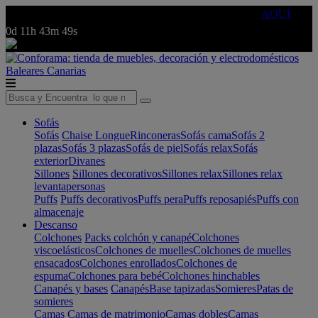
🔵Cambia tu electro con
-10% EXTRA
de descuento ☑️
AQUÍ
0d
11h
43m
49s
Baleares
Canarias
Sofás
Sofás
Chaise Longue
Rinconeras
Sofás cama
Sofás 2
plazas
Sofás 3 plazas
Sofás de piel
Sofás relax
Sofás
exterior
Divanes
Sillones
Sillones decorativos
Sillones relax
Sillones relax
levantapersonas
Puffs
Puffs decorativos
Puffs pera
Puffs reposapiés
Puffs con
almacenaje
Descanso
Colchones
Packs colchón y canapé
Colchones
viscoelásticos
Colchones de muelles
Colchones de muelles
ensacados
Colchones enrollados
Colchones de
espuma
Colchones para bebé
Colchones hinchables
Canapés y bases
Canapés
Base tapizadas
Somieres
Patas de
somieres
Camas
Camas de matrimonio
Camas dobles
Camas