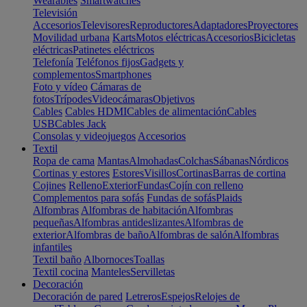
Wearables
Smartwatches
Televisión
Accesorios
Televisores
Reproductores
Adaptadores
Proyectores
Movilidad urbana
Karts
Motos eléctricas
Accesorios
Bicicletas
eléctricas
Patinetes eléctricos
Telefonía
Teléfonos fijos
Gadgets y
complementos
Smartphones
Foto y vídeo
Cámaras de
fotos
Trípodes
Videocámaras
Objetivos
Cables
Cables HDMI
Cables de alimentación
Cables
USB
Cables Jack
Consolas y videojuegos
Accesorios
Textil
Ropa de cama
Mantas
Almohadas
Colchas
Sábanas
Nórdicos
Cortinas y estores
Estores
Visillos
Cortinas
Barras de cortina
Cojines
Relleno
Exterior
Fundas
Cojín con relleno
Complementos para sofás
Fundas de sofás
Plaids
Alfombras
Alfombras de habitación
Alfombras
pequeñas
Alfombras antideslizantes
Alfombras de
exterior
Alfombras de baño
Alfombras de salón
Alfombras
infantiles
Textil baño
Albornoces
Toallas
Textil cocina
Manteles
Servilletas
Decoración
Decoración de pared
Letreros
Espejos
Relojes de