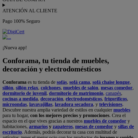
ATENCIÓN AL CLIENTE
Pago 100% Seguro
¡Nueva app!
Conforama, tu tienda de muebles,
decoración y electrodomésticos
Conforama
es tu tienda de
sofás
,
sofá cama
,
sofá chaise longue
,
sillón
,
sillón relax
,
colchones
,
muebles de salón
,
mesas comedor
,
dormitorio de juvenil
,
dormitorio de matrimonio
,
canapés
,
cocinas a medida
,
decoración
,
electrodomésticos
,
frigoríficos
,
microondas
,
lavavajillas
,
lavadora secadora
, y
televisiones
.
Descubre nuestra amplia variedad de estilos en cualquier
muebles
para tu hogar,
con los mejores precios y promociones
. Crea el
espacio en el que vives gracias a nuestros
muebles de comedor
y
habitaciones,
armarios
y
zapateros
,
mesas de comedor
y
sillas de
escritorio
. Además, podrás decorar tu casa con multitud de
artículos, tener el mejor ocio con los productos de
imagen y sonido