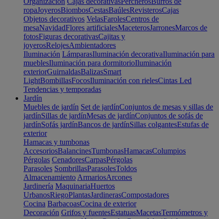
Organización
Cajas decorativas
Percheros
Burros de
ropa
Joyeros
Biombos
Cestas
Baúles
Revisteros
Cajas
Objetos decorativos
Velas
Faroles
Centros de
mesa
Navidad
Flores artificiales
Maceteros
Jarrones
Marcos de
fotos
Figuras decorativas
Cajitas y
joyeros
Relojes
Ambientadores
Iluminación
Lámparas
Iluminación decorativa
Iluminación para
muebles
Iluminación para dormitorio
Iluminación
exterior
Guirnaldas
Balizas
Smart
Light
Bombillas
Focos
Iluminación con rieles
Cintas Led
Tendencias y temporadas
Jardín
Muebles de jardín
Set de jardín
Conjuntos de mesas y sillas de
jardín
Sillas de jardín
Mesas de jardín
Conjuntos de sofás de
jardín
Sofás jardín
Bancos de jardín
Sillas colgantes
Estufas de
exterior
Hamacas y tumbonas
Accesorios
Balancines
Tumbonas
Hamacas
Columpios
Pérgolas
Cenadores
Carpas
Pérgolas
Parasoles
Sombrillas
Parasoles
Toldos
Almacenamiento
Armarios
Arcones
Jardinería
Maquinaria
Huertos
Urbanos
Riego
Plantas
Jardineras
Compostadores
Cocina
Barbacoas
Cocina de exterior
Decoración
Grifos y fuentes
Estatuas
Macetas
Termómetros y