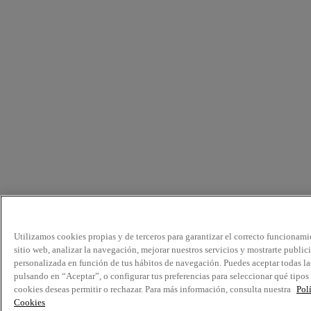
Utilizamos cookies propias y de terceros para garantizar el correcto funcionami
sitio web, analizar la navegación, mejorar nuestros servicios y mostrarte public
personalizada en función de tus hábitos de navegación. Puedes aceptar todas la
pulsando en “Aceptar”, o configurar tus preferencias para seleccionar qué tipos
cookies deseas permitir o rechazar. Para más información, consulta nuestra
Pol
Cookies