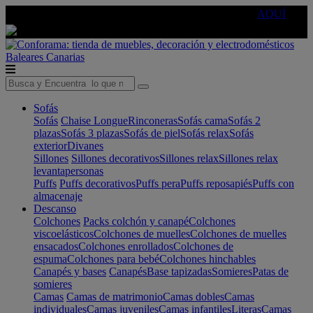
🔵Cambia tu electro con
-10% EXTRA
de descuento ☑️
AQUÍ
Baleares
Canarias
Sofás
Sofás
Chaise Longue
Rinconeras
Sofás cama
Sofás 2
plazas
Sofás 3 plazas
Sofás de piel
Sofás relax
Sofás
exterior
Divanes
Sillones
Sillones decorativos
Sillones relax
Sillones relax
levantapersonas
Puffs
Puffs decorativos
Puffs pera
Puffs reposapiés
Puffs con
almacenaje
Descanso
Colchones
Packs colchón y canapé
Colchones
viscoelásticos
Colchones de muelles
Colchones de muelles
ensacados
Colchones enrollados
Colchones de
espuma
Colchones para bebé
Colchones hinchables
Canapés y bases
Canapés
Base tapizadas
Somieres
Patas de
somieres
Camas
Camas de matrimonio
Camas dobles
Camas
individuales
Camas juveniles
Camas infantiles
Literas
Camas