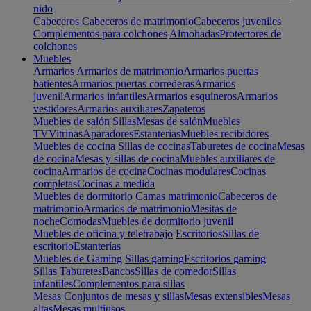
nido
Cabeceros
Cabeceros de matrimonio
Cabeceros juveniles
Complementos para colchones
Almohadas
Protectores de
colchones
Muebles
Armarios
Armarios de matrimonio
Armarios puertas
batientes
Armarios puertas correderas
Armarios
juvenil
Armarios infantiles
Armarios esquineros
Armarios
vestidores
Armarios auxiliares
Zapateros
Muebles de salón
Sillas
Mesas de salón
Muebles
TV
Vitrinas
Aparadores
Estanterias
Muebles recibidores
Muebles de cocina
Sillas de cocinas
Taburetes de cocina
Mesas
de cocina
Mesas y sillas de cocina
Muebles auxiliares de
cocina
Armarios de cocina
Cocinas modulares
Cocinas
completas
Cocinas a medida
Muebles de dormitorio
Camas matrimonio
Cabeceros de
matrimonio
Armarios de matrimonio
Mesitas de
noche
Comodas
Muebles de dormitorio juvenil
Muebles de oficina y teletrabajo
Escritorios
Sillas de
escritorio
Estanterías
Muebles de Gaming
Sillas gaming
Escritorios gaming
Sillas
Taburetes
Bancos
Sillas de comedor
Sillas
infantiles
Complementos para sillas
Mesas
Conjuntos de mesas y sillas
Mesas extensibles
Mesas
altas
Mesas multiusos