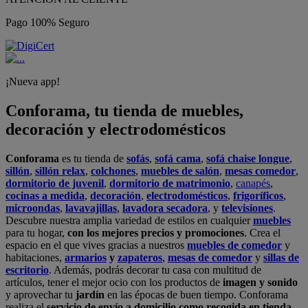
Pago 100% Seguro
¡Nueva app!
Conforama, tu tienda de muebles,
decoración y electrodomésticos
Conforama
es tu tienda de
sofás
,
sofá cama
,
sofá chaise longue
,
sillón
,
sillón relax
,
colchones
,
muebles de salón
,
mesas comedor
,
dormitorio de juvenil
,
dormitorio de matrimonio
,
canapés
,
cocinas a medida
,
decoración
,
electrodomésticos
,
frigoríficos
,
microondas
,
lavavajillas
,
lavadora secadora
, y
televisiones
.
Descubre nuestra amplia variedad de estilos en cualquier
muebles
para tu hogar,
con los mejores precios y promociones
. Crea el
espacio en el que vives gracias a nuestros
muebles de comedor
y
habitaciones,
armarios
y
zapateros
,
mesas de comedor
y
sillas de
escritorio
. Además, podrás decorar tu casa con multitud de
artículos, tener el mejor ocio con los productos de
imagen y sonido
y aprovechar tu
jardín
en las épocas de buen tiempo. Conforama
realiza el
servicio de envío a domicilio como recogida en tienda.