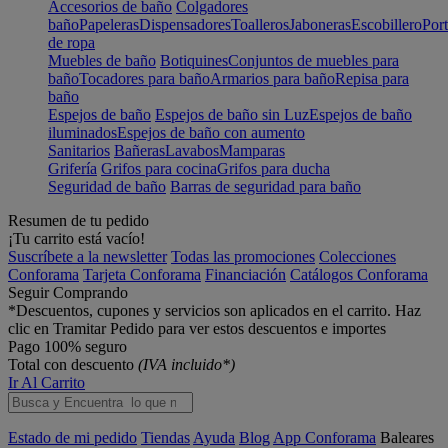
Accesorios de baño
Colgadores
baño
Papeleras
Dispensadores
Toalleros
Jaboneras
Escobillero
Port
de ropa
Muebles de baño
Botiquines
Conjuntos de muebles para
baño
Tocadores para baño
Armarios para baño
Repisa para
baño
Espejos de baño
Espejos de baño sin Luz
Espejos de baño
iluminados
Espejos de baño con aumento
Sanitarios
Bañeras
Lavabos
Mamparas
Grifería
Grifos para cocina
Grifos para ducha
Seguridad de baño
Barras de seguridad para baño
Resumen de tu pedido
¡Tu carrito está vacío!
Suscríbete a la newsletter
Todas las promociones
Colecciones
Conforama
Tarjeta Conforama
Financiación
Catálogos Conforama
Seguir Comprando
*Descuentos, cupones y servicios son aplicados en el carrito. Haz
clic en Tramitar Pedido para ver estos descuentos e importes
Pago 100% seguro
Total con descuento
(IVA incluido*)
Ir Al Carrito
Estado de mi pedido
Tiendas
Ayuda
Blog
App Conforama
Baleares