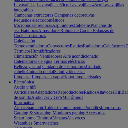
Lavavajillas
Lavavajillas 60cm
Lavavajillas 45cm
Lavavajillas
integrables
Campanas extractoras
Campanas decorativas
Pequeños electrodomésticos
Microondas
Freidoras
Aspiradores
Cafeteras
Planchas de
asar
Batidoras
Amasadores
Robots de Cocina
Balanzas de
Cocina
Tostadoras
Calefacción
Termoventiladores
Convectores
Estufas
Radiadores
Calefactores
D
Térmicos
Humidificadores
Climatización
Ventiladores
Aire acondicionado
Calentadores de agua
Termos eléctricos
Belleza y salud
Cuidado de los hombres
Cuidado
cabello
Cuidado dental
Salud y bienestar
Limpieza
Limpieza a vapor
Robot limpiacristales
Electrónica
Audio y hifi
Auriculares
Adaptadores
Reproductores
Radios
Altavoces
Hifi
Bar
de sonido
Audio car y GPS
Micrófonos
Informática
Almacenamiento
Tablets
Complementos
Portátiles
Impresoras
Gaming & streaming
Monitores gaming
Accesorios
Smart home
Timbres
Cámaras
Altavoces
Wearables
Smartwatches