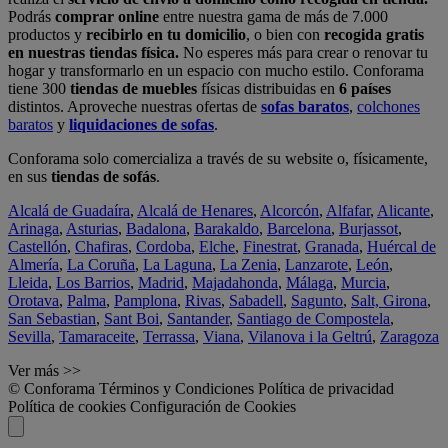
Podrás
comprar online
entre nuestra gama de más de 7.000
productos y
recibirlo en tu domicilio
, o bien con
recogida gratis
en nuestras tiendas física.
No esperes más para crear o renovar tu
hogar y transformarlo en un espacio con mucho estilo. Conforama
tiene 300
tiendas de muebles
físicas distribuidas en
6 países
distintos. Aproveche nuestras ofertas de
sofas baratos
,
colchones
baratos
y
liquidaciones de sofas
.
Conforama solo comercializa a través de su website o, físicamente,
en sus
tiendas de sofás
.
Alcalá de Guadaíra
,
Alcalá de Henares
,
Alcorcón
,
Alfafar
,
Alicante
,
Arinaga
,
Asturias
,
Badalona
,
Barakaldo
,
Barcelona
,
Burjassot
,
Castellón
,
Chafiras
,
Cordoba
,
Elche
,
Finestrat
,
Granada
,
Huércal de
Almería
,
La Coruña
,
La Laguna
,
La Zenia
,
Lanzarote
,
León
,
Lleida
,
Los Barrios
,
Madrid
,
Majadahonda
,
Málaga
,
Murcia
,
Orotava
,
Palma
,
Pamplona
,
Rivas
,
Sabadell
,
Sagunto
,
Salt, Girona
,
San Sebastian
,
Sant Boi
,
Santander
,
Santiago de Compostela
,
Sevilla
,
Tamaraceite
,
Terrassa
,
Viana
,
Vilanova i la Geltrú
,
Zaragoza
Ver más >>
© Conforama
Términos y Condiciones
Política de privacidad
Política de cookies
Configuración de Cookies