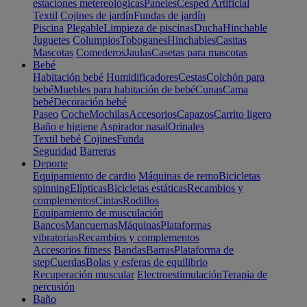
estaciones metereológicas
Paneles
Cesped Artificial
Textil
Cojines de jardín
Fundas de jardín
Piscina
Plegable
Limpieza de piscinas
Ducha
Hinchable
Juguetes
Columpios
Toboganes
Hinchables
Casitas
Mascotas
Comederos
Jaulas
Casetas para mascotas
Bebé
Habitación bebé
Humidificadores
Cestas
Colchón para
bebé
Muebles para habitación de bebé
Cunas
Cama
bebé
Decoración bebé
Paseo
Coche
Mochilas
Accesorios
Capazos
Carrito ligero
Baño e higiene
Aspirador nasal
Orinales
Textil bebé
Cojines
Funda
Seguridad
Barreras
Deporte
Equipamiento de cardio
Máquinas de remo
Bicicletas
spinning
Elípticas
Bicicletas estáticas
Recambios y
complementos
Cintas
Rodillos
Equipamiento de musculación
Bancos
Mancuernas
Máquinas
Plataformas
vibratorias
Recambios y complementos
Accesorios fitness
Bandas
Barras
Plataforma de
step
Cuerdas
Bolas y esferas de equilibrio
Recuperación muscular
Electroestimulación
Terapia de
percusión
Baño