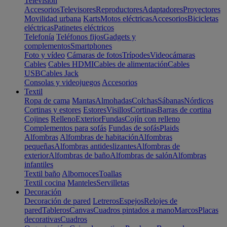
Televisión
Accesorios
Televisores
Reproductores
Adaptadores
Proyectores
Movilidad urbana
Karts
Motos eléctricas
Accesorios
Bicicletas
eléctricas
Patinetes eléctricos
Telefonía
Teléfonos fijos
Gadgets y
complementos
Smartphones
Foto y vídeo
Cámaras de fotos
Trípodes
Videocámaras
Cables
Cables HDMI
Cables de alimentación
Cables
USB
Cables Jack
Consolas y videojuegos
Accesorios
Textil
Ropa de cama
Mantas
Almohadas
Colchas
Sábanas
Nórdicos
Cortinas y estores
Estores
Visillos
Cortinas
Barras de cortina
Cojines
Relleno
Exterior
Fundas
Cojín con relleno
Complementos para sofás
Fundas de sofás
Plaids
Alfombras
Alfombras de habitación
Alfombras
pequeñas
Alfombras antideslizantes
Alfombras de
exterior
Alfombras de baño
Alfombras de salón
Alfombras
infantiles
Textil baño
Albornoces
Toallas
Textil cocina
Manteles
Servilletas
Decoración
Decoración de pared
Letreros
Espejos
Relojes de
pared
Tableros
Canvas
Cuadros pintados a mano
Marcos
Placas
decorativas
Cuadros