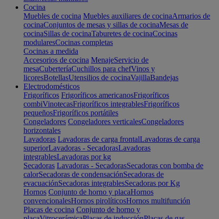
Cocina
Muebles de cocina
Muebles auxiliares de cocina
Armarios de
cocina
Conjuntos de mesas y sillas de cocina
Mesas de
cocina
Sillas de cocina
Taburetes de cocina
Cocinas
modulares
Cocinas completas
Cocinas a medida
Accesorios de cocina
Menaje
Servicio de
mesa
Cubertería
Cuchillos para chef
Vinos y
licores
Botellas
Utensilios de cocina
Vajilla
Bandejas
Electrodomésticos
Frigoríficos
Frigoríficos americanos
Frigoríficos
combi
Vinotecas
Frigoríficos integrables
Frigoríficos
pequeños
Frigoríficos portátiles
Congeladores
Congeladores verticales
Congeladores
horizontales
Lavadoras
Lavadoras de carga frontal
Lavadoras de carga
superior
Lavadoras - Secadoras
Lavadoras
integrables
Lavadoras por kg
Secadoras
Lavadoras - Secadoras
Secadoras con bomba de
calor
Secadoras de condensación
Secadoras de
evacuación
Secadoras integrables
Secadoras por Kg
Hornos
Conjunto de horno y placa
Hornos
convencionales
Hornos pirolíticos
Hornos multifunción
Placas de cocina
Conjunto de horno y
placa
Vitrocerámica
Placas de inducción
Placas de gas