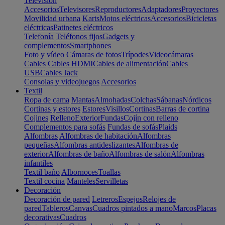
Televisión
Accesorios
Televisores
Reproductores
Adaptadores
Proyectores
Movilidad urbana
Karts
Motos eléctricas
Accesorios
Bicicletas
eléctricas
Patinetes eléctricos
Telefonía
Teléfonos fijos
Gadgets y
complementos
Smartphones
Foto y vídeo
Cámaras de fotos
Trípodes
Videocámaras
Cables
Cables HDMI
Cables de alimentación
Cables
USB
Cables Jack
Consolas y videojuegos
Accesorios
Textil
Ropa de cama
Mantas
Almohadas
Colchas
Sábanas
Nórdicos
Cortinas y estores
Estores
Visillos
Cortinas
Barras de cortina
Cojines
Relleno
Exterior
Fundas
Cojín con relleno
Complementos para sofás
Fundas de sofás
Plaids
Alfombras
Alfombras de habitación
Alfombras
pequeñas
Alfombras antideslizantes
Alfombras de
exterior
Alfombras de baño
Alfombras de salón
Alfombras
infantiles
Textil baño
Albornoces
Toallas
Textil cocina
Manteles
Servilletas
Decoración
Decoración de pared
Letreros
Espejos
Relojes de
pared
Tableros
Canvas
Cuadros pintados a mano
Marcos
Placas
decorativas
Cuadros