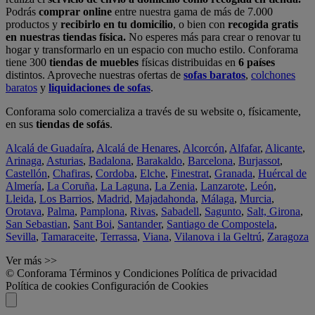
Podrás
comprar online
entre nuestra gama de más de 7.000
productos y
recibirlo en tu domicilio
, o bien con
recogida gratis
en nuestras tiendas física.
No esperes más para crear o renovar tu
hogar y transformarlo en un espacio con mucho estilo. Conforama
tiene 300
tiendas de muebles
físicas distribuidas en
6 países
distintos. Aproveche nuestras ofertas de
sofas baratos
,
colchones
baratos
y
liquidaciones de sofas
.
Conforama solo comercializa a través de su website o, físicamente,
en sus
tiendas de sofás
.
Alcalá de Guadaíra
,
Alcalá de Henares
,
Alcorcón
,
Alfafar
,
Alicante
,
Arinaga
,
Asturias
,
Badalona
,
Barakaldo
,
Barcelona
,
Burjassot
,
Castellón
,
Chafiras
,
Cordoba
,
Elche
,
Finestrat
,
Granada
,
Huércal de
Almería
,
La Coruña
,
La Laguna
,
La Zenia
,
Lanzarote
,
León
,
Lleida
,
Los Barrios
,
Madrid
,
Majadahonda
,
Málaga
,
Murcia
,
Orotava
,
Palma
,
Pamplona
,
Rivas
,
Sabadell
,
Sagunto
,
Salt, Girona
,
San Sebastian
,
Sant Boi
,
Santander
,
Santiago de Compostela
,
Sevilla
,
Tamaraceite
,
Terrassa
,
Viana
,
Vilanova i la Geltrú
,
Zaragoza
Ver más >>
© Conforama
Términos y Condiciones
Política de privacidad
Política de cookies
Configuración de Cookies