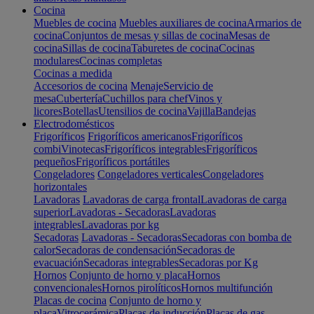
Cocina
Muebles de cocina
Muebles auxiliares de cocina
Armarios de
cocina
Conjuntos de mesas y sillas de cocina
Mesas de
cocina
Sillas de cocina
Taburetes de cocina
Cocinas
modulares
Cocinas completas
Cocinas a medida
Accesorios de cocina
Menaje
Servicio de
mesa
Cubertería
Cuchillos para chef
Vinos y
licores
Botellas
Utensilios de cocina
Vajilla
Bandejas
Electrodomésticos
Frigoríficos
Frigoríficos americanos
Frigoríficos
combi
Vinotecas
Frigoríficos integrables
Frigoríficos
pequeños
Frigoríficos portátiles
Congeladores
Congeladores verticales
Congeladores
horizontales
Lavadoras
Lavadoras de carga frontal
Lavadoras de carga
superior
Lavadoras - Secadoras
Lavadoras
integrables
Lavadoras por kg
Secadoras
Lavadoras - Secadoras
Secadoras con bomba de
calor
Secadoras de condensación
Secadoras de
evacuación
Secadoras integrables
Secadoras por Kg
Hornos
Conjunto de horno y placa
Hornos
convencionales
Hornos pirolíticos
Hornos multifunción
Placas de cocina
Conjunto de horno y
placa
Vitrocerámica
Placas de inducción
Placas de gas