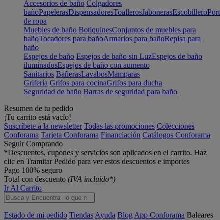
Accesorios de baño
Colgadores
baño
Papeleras
Dispensadores
Toalleros
Jaboneras
Escobillero
Port
de ropa
Muebles de baño
Botiquines
Conjuntos de muebles para
baño
Tocadores para baño
Armarios para baño
Repisa para
baño
Espejos de baño
Espejos de baño sin Luz
Espejos de baño
iluminados
Espejos de baño con aumento
Sanitarios
Bañeras
Lavabos
Mamparas
Grifería
Grifos para cocina
Grifos para ducha
Seguridad de baño
Barras de seguridad para baño
Resumen de tu pedido
¡Tu carrito está vacío!
Suscríbete a la newsletter
Todas las promociones
Colecciones
Conforama
Tarjeta Conforama
Financiación
Catálogos Conforama
Seguir Comprando
*Descuentos, cupones y servicios son aplicados en el carrito. Haz
clic en Tramitar Pedido para ver estos descuentos e importes
Pago 100% seguro
Total con descuento
(IVA incluido*)
Ir Al Carrito
Estado de mi pedido
Tiendas
Ayuda
Blog
App Conforama
Baleares