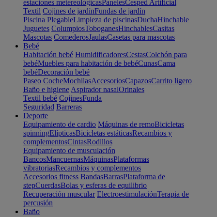
estaciones metereológicas
Paneles
Cesped Artificial
Textil
Cojines de jardín
Fundas de jardín
Piscina
Plegable
Limpieza de piscinas
Ducha
Hinchable
Juguetes
Columpios
Toboganes
Hinchables
Casitas
Mascotas
Comederos
Jaulas
Casetas para mascotas
Bebé
Habitación bebé
Humidificadores
Cestas
Colchón para
bebé
Muebles para habitación de bebé
Cunas
Cama
bebé
Decoración bebé
Paseo
Coche
Mochilas
Accesorios
Capazos
Carrito ligero
Baño e higiene
Aspirador nasal
Orinales
Textil bebé
Cojines
Funda
Seguridad
Barreras
Deporte
Equipamiento de cardio
Máquinas de remo
Bicicletas
spinning
Elípticas
Bicicletas estáticas
Recambios y
complementos
Cintas
Rodillos
Equipamiento de musculación
Bancos
Mancuernas
Máquinas
Plataformas
vibratorias
Recambios y complementos
Accesorios fitness
Bandas
Barras
Plataforma de
step
Cuerdas
Bolas y esferas de equilibrio
Recuperación muscular
Electroestimulación
Terapia de
percusión
Baño