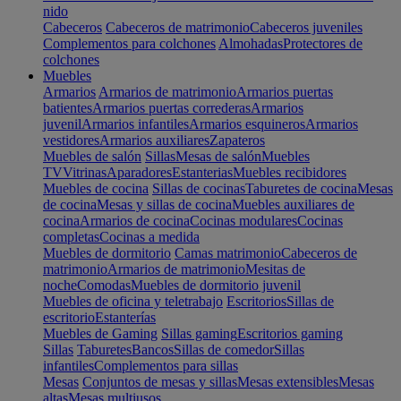
nido
Cabeceros
Cabeceros de matrimonio
Cabeceros juveniles
Complementos para colchones
Almohadas
Protectores de
colchones
Muebles
Armarios
Armarios de matrimonio
Armarios puertas
batientes
Armarios puertas correderas
Armarios
juvenil
Armarios infantiles
Armarios esquineros
Armarios
vestidores
Armarios auxiliares
Zapateros
Muebles de salón
Sillas
Mesas de salón
Muebles
TV
Vitrinas
Aparadores
Estanterias
Muebles recibidores
Muebles de cocina
Sillas de cocinas
Taburetes de cocina
Mesas
de cocina
Mesas y sillas de cocina
Muebles auxiliares de
cocina
Armarios de cocina
Cocinas modulares
Cocinas
completas
Cocinas a medida
Muebles de dormitorio
Camas matrimonio
Cabeceros de
matrimonio
Armarios de matrimonio
Mesitas de
noche
Comodas
Muebles de dormitorio juvenil
Muebles de oficina y teletrabajo
Escritorios
Sillas de
escritorio
Estanterías
Muebles de Gaming
Sillas gaming
Escritorios gaming
Sillas
Taburetes
Bancos
Sillas de comedor
Sillas
infantiles
Complementos para sillas
Mesas
Conjuntos de mesas y sillas
Mesas extensibles
Mesas
altas
Mesas multiusos