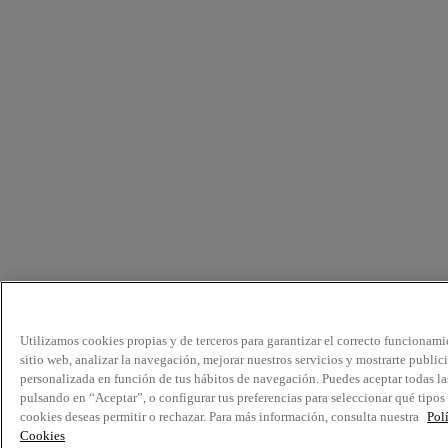
Utilizamos cookies propias y de terceros para garantizar el correcto funcionami
sitio web, analizar la navegación, mejorar nuestros servicios y mostrarte public
personalizada en función de tus hábitos de navegación. Puedes aceptar todas la
pulsando en “Aceptar”, o configurar tus preferencias para seleccionar qué tipos
cookies deseas permitir o rechazar. Para más información, consulta nuestra
Pol
Cookies