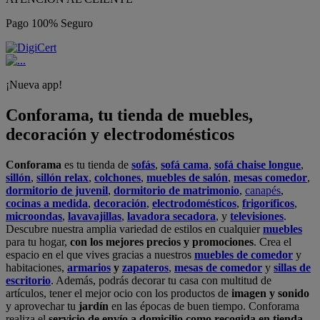
Pago 100% Seguro
¡Nueva app!
Conforama, tu tienda de muebles,
decoración y electrodomésticos
Conforama
es tu tienda de
sofás
,
sofá cama
,
sofá chaise longue
,
sillón
,
sillón relax
,
colchones
,
muebles de salón
,
mesas comedor
,
dormitorio de juvenil
,
dormitorio de matrimonio
,
canapés
,
cocinas a medida
,
decoración
,
electrodomésticos
,
frigoríficos
,
microondas
,
lavavajillas
,
lavadora secadora
, y
televisiones
.
Descubre nuestra amplia variedad de estilos en cualquier
muebles
para tu hogar,
con los mejores precios y promociones
. Crea el
espacio en el que vives gracias a nuestros
muebles de comedor
y
habitaciones,
armarios
y
zapateros
,
mesas de comedor
y
sillas de
escritorio
. Además, podrás decorar tu casa con multitud de
artículos, tener el mejor ocio con los productos de
imagen y sonido
y aprovechar tu
jardín
en las épocas de buen tiempo. Conforama
realiza el
servicio de envío a domicilio como recogida en tienda.