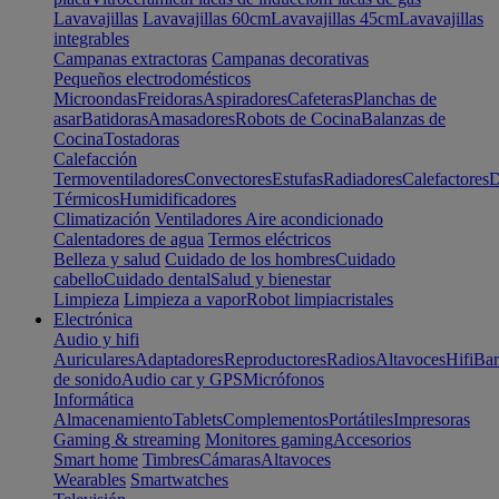
Lavavajillas
Lavavajillas 60cm
Lavavajillas 45cm
Lavavajillas
integrables
Campanas extractoras
Campanas decorativas
Pequeños electrodomésticos
Microondas
Freidoras
Aspiradores
Cafeteras
Planchas de
asar
Batidoras
Amasadores
Robots de Cocina
Balanzas de
Cocina
Tostadoras
Calefacción
Termoventiladores
Convectores
Estufas
Radiadores
Calefactores
D
Térmicos
Humidificadores
Climatización
Ventiladores
Aire acondicionado
Calentadores de agua
Termos eléctricos
Belleza y salud
Cuidado de los hombres
Cuidado
cabello
Cuidado dental
Salud y bienestar
Limpieza
Limpieza a vapor
Robot limpiacristales
Electrónica
Audio y hifi
Auriculares
Adaptadores
Reproductores
Radios
Altavoces
Hifi
Bar
de sonido
Audio car y GPS
Micrófonos
Informática
Almacenamiento
Tablets
Complementos
Portátiles
Impresoras
Gaming & streaming
Monitores gaming
Accesorios
Smart home
Timbres
Cámaras
Altavoces
Wearables
Smartwatches