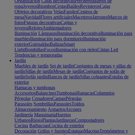
Organización
Cajas decorativas
Percheros
Burros de
ropa
Joyeros
Biombos
Cestas
Baúles
Revisteros
Cajas
Objetos decorativos
Velas
Faroles
Centros de
mesa
Navidad
Flores artificiales
Maceteros
Jarrones
Marcos de
fotos
Figuras decorativas
Cajitas y
joyeros
Relojes
Ambientadores
Iluminación
Lámparas
Iluminación decorativa
Iluminación para
muebles
Iluminación para dormitorio
Iluminación
exterior
Guirnaldas
Balizas
Smart
Light
Bombillas
Focos
Iluminación con rieles
Cintas Led
Tendencias y temporadas
Jardín
Muebles de jardín
Set de jardín
Conjuntos de mesas y sillas de
jardín
Sillas de jardín
Mesas de jardín
Conjuntos de sofás de
jardín
Sofás jardín
Bancos de jardín
Sillas colgantes
Estufas de
exterior
Hamacas y tumbonas
Accesorios
Balancines
Tumbonas
Hamacas
Columpios
Pérgolas
Cenadores
Carpas
Pérgolas
Parasoles
Sombrillas
Parasoles
Toldos
Almacenamiento
Armarios
Arcones
Jardinería
Maquinaria
Huertos
Urbanos
Riego
Plantas
Jardineras
Compostadores
Cocina
Barbacoas
Cocina de exterior
Decoración
Grifos y fuentes
Estatuas
Macetas
Termómetros y