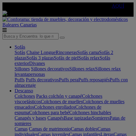
🔵Cambia tu electro con
-10% EXTRA
de descuento ☑️
AQUÍ
Baleares
Canarias
Sofás
Sofás
Chaise Longue
Rinconeras
Sofás cama
Sofás 2
plazas
Sofás 3 plazas
Sofás de piel
Sofás relax
Sofás
exterior
Divanes
Sillones
Sillones decorativos
Sillones relax
Sillones relax
levantapersonas
Puffs
Puffs decorativos
Puffs pera
Puffs reposapiés
Puffs con
almacenaje
Descanso
Colchones
Packs colchón y canapé
Colchones
viscoelásticos
Colchones de muelles
Colchones de muelles
ensacados
Colchones enrollados
Colchones de
espuma
Colchones para bebé
Colchones hinchables
Canapés y bases
Canapés
Base tapizadas
Somieres
Patas de
somieres
Camas
Camas de matrimonio
Camas dobles
Camas
individuales
Camas juveniles
Camas infantiles
Literas
Camas