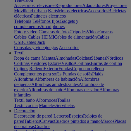
Televisión
Accesorios
Televisores
Reproductores
Adaptadores
Proyectores
Movilidad urbana
Karts
Motos eléctricas
Accesorios
Bicicletas
eléctricas
Patinetes eléctricos
Telefonía
Teléfonos fijos
Gadgets y
complementos
Smartphones
Foto y vídeo
Cámaras de fotos
Trípodes
Videocámaras
Cables
Cables HDMI
Cables de alimentación
Cables
USB
Cables Jack
Consolas y videojuegos
Accesorios
Textil
Ropa de cama
Mantas
Almohadas
Colchas
Sábanas
Nórdicos
Cortinas y estores
Estores
Visillos
Cortinas
Barras de cortina
Cojines
Relleno
Exterior
Fundas
Cojín con relleno
Complementos para sofás
Fundas de sofás
Plaids
Alfombras
Alfombras de habitación
Alfombras
pequeñas
Alfombras antideslizantes
Alfombras de
exterior
Alfombras de baño
Alfombras de salón
Alfombras
infantiles
Textil baño
Albornoces
Toallas
Textil cocina
Manteles
Servilletas
Decoración
Decoración de pared
Letreros
Espejos
Relojes de
pared
Tableros
Canvas
Cuadros pintados a mano
Marcos
Placas
decorativas
Cuadros