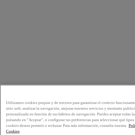
Utilizamos cookies propias y de terceros para garantizar el correcto funcionami
sitio web, analizar la navegación, mejorar nuestros servicios y mostrarte public
personalizada en función de tus hábitos de navegación. Puedes aceptar todas la
pulsando en “Aceptar”, o configurar tus preferencias para seleccionar qué tipos
cookies deseas permitir o rechazar. Para más información, consulta nuestra
Pol
Cookies