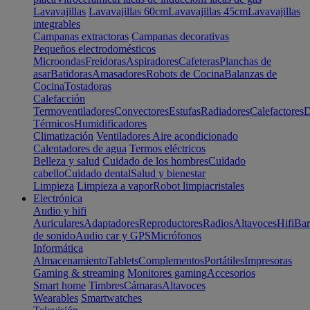
Lavavajillas
Lavavajillas 60cm
Lavavajillas 45cm
Lavavajillas
integrables
Campanas extractoras
Campanas decorativas
Pequeños electrodomésticos
Microondas
Freidoras
Aspiradores
Cafeteras
Planchas de
asar
Batidoras
Amasadores
Robots de Cocina
Balanzas de
Cocina
Tostadoras
Calefacción
Termoventiladores
Convectores
Estufas
Radiadores
Calefactores
D
Térmicos
Humidificadores
Climatización
Ventiladores
Aire acondicionado
Calentadores de agua
Termos eléctricos
Belleza y salud
Cuidado de los hombres
Cuidado
cabello
Cuidado dental
Salud y bienestar
Limpieza
Limpieza a vapor
Robot limpiacristales
Electrónica
Audio y hifi
Auriculares
Adaptadores
Reproductores
Radios
Altavoces
Hifi
Bar
de sonido
Audio car y GPS
Micrófonos
Informática
Almacenamiento
Tablets
Complementos
Portátiles
Impresoras
Gaming & streaming
Monitores gaming
Accesorios
Smart home
Timbres
Cámaras
Altavoces
Wearables
Smartwatches