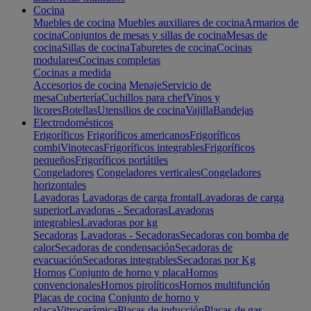
Cocina
Muebles de cocina
Muebles auxiliares de cocina
Armarios de
cocina
Conjuntos de mesas y sillas de cocina
Mesas de
cocina
Sillas de cocina
Taburetes de cocina
Cocinas
modulares
Cocinas completas
Cocinas a medida
Accesorios de cocina
Menaje
Servicio de
mesa
Cubertería
Cuchillos para chef
Vinos y
licores
Botellas
Utensilios de cocina
Vajilla
Bandejas
Electrodomésticos
Frigoríficos
Frigoríficos americanos
Frigoríficos
combi
Vinotecas
Frigoríficos integrables
Frigoríficos
pequeños
Frigoríficos portátiles
Congeladores
Congeladores verticales
Congeladores
horizontales
Lavadoras
Lavadoras de carga frontal
Lavadoras de carga
superior
Lavadoras - Secadoras
Lavadoras
integrables
Lavadoras por kg
Secadoras
Lavadoras - Secadoras
Secadoras con bomba de
calor
Secadoras de condensación
Secadoras de
evacuación
Secadoras integrables
Secadoras por Kg
Hornos
Conjunto de horno y placa
Hornos
convencionales
Hornos pirolíticos
Hornos multifunción
Placas de cocina
Conjunto de horno y
placa
Vitrocerámica
Placas de inducción
Placas de gas