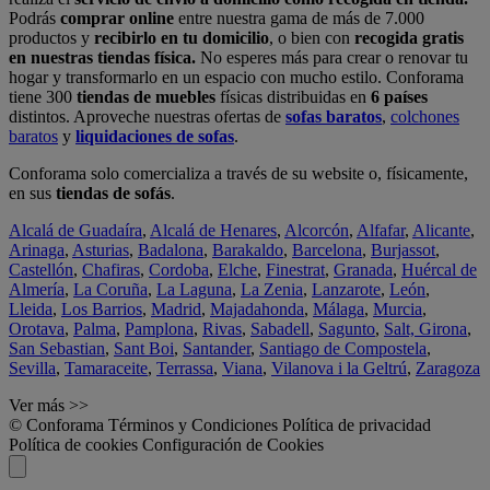
Podrás
comprar online
entre nuestra gama de más de 7.000
productos y
recibirlo en tu domicilio
, o bien con
recogida gratis
en nuestras tiendas física.
No esperes más para crear o renovar tu
hogar y transformarlo en un espacio con mucho estilo. Conforama
tiene 300
tiendas de muebles
físicas distribuidas en
6 países
distintos. Aproveche nuestras ofertas de
sofas baratos
,
colchones
baratos
y
liquidaciones de sofas
.
Conforama solo comercializa a través de su website o, físicamente,
en sus
tiendas de sofás
.
Alcalá de Guadaíra
,
Alcalá de Henares
,
Alcorcón
,
Alfafar
,
Alicante
,
Arinaga
,
Asturias
,
Badalona
,
Barakaldo
,
Barcelona
,
Burjassot
,
Castellón
,
Chafiras
,
Cordoba
,
Elche
,
Finestrat
,
Granada
,
Huércal de
Almería
,
La Coruña
,
La Laguna
,
La Zenia
,
Lanzarote
,
León
,
Lleida
,
Los Barrios
,
Madrid
,
Majadahonda
,
Málaga
,
Murcia
,
Orotava
,
Palma
,
Pamplona
,
Rivas
,
Sabadell
,
Sagunto
,
Salt, Girona
,
San Sebastian
,
Sant Boi
,
Santander
,
Santiago de Compostela
,
Sevilla
,
Tamaraceite
,
Terrassa
,
Viana
,
Vilanova i la Geltrú
,
Zaragoza
Ver más >>
© Conforama
Términos y Condiciones
Política de privacidad
Política de cookies
Configuración de Cookies