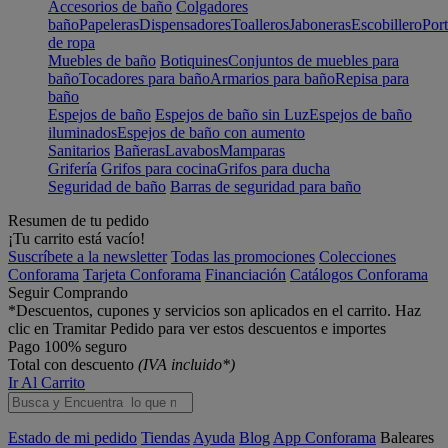
Accesorios de baño
Colgadores
baño
Papeleras
Dispensadores
Toalleros
Jaboneras
Escobillero
Port
de ropa
Muebles de baño
Botiquines
Conjuntos de muebles para
baño
Tocadores para baño
Armarios para baño
Repisa para
baño
Espejos de baño
Espejos de baño sin Luz
Espejos de baño
iluminados
Espejos de baño con aumento
Sanitarios
Bañeras
Lavabos
Mamparas
Grifería
Grifos para cocina
Grifos para ducha
Seguridad de baño
Barras de seguridad para baño
Resumen de tu pedido
¡Tu carrito está vacío!
Suscríbete a la newsletter
Todas las promociones
Colecciones
Conforama
Tarjeta Conforama
Financiación
Catálogos Conforama
Seguir Comprando
*Descuentos, cupones y servicios son aplicados en el carrito. Haz
clic en Tramitar Pedido para ver estos descuentos e importes
Pago 100% seguro
Total con descuento
(IVA incluido*)
Ir Al Carrito
Estado de mi pedido
Tiendas
Ayuda
Blog
App Conforama
Baleares