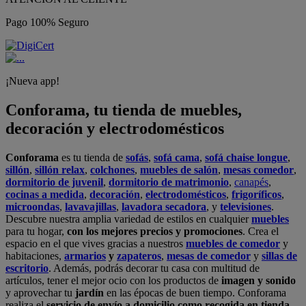
Pago 100% Seguro
¡Nueva app!
Conforama, tu tienda de muebles,
decoración y electrodomésticos
Conforama
es tu tienda de
sofás
,
sofá cama
,
sofá chaise longue
,
sillón
,
sillón relax
,
colchones
,
muebles de salón
,
mesas comedor
,
dormitorio de juvenil
,
dormitorio de matrimonio
,
canapés
,
cocinas a medida
,
decoración
,
electrodomésticos
,
frigoríficos
,
microondas
,
lavavajillas
,
lavadora secadora
, y
televisiones
.
Descubre nuestra amplia variedad de estilos en cualquier
muebles
para tu hogar,
con los mejores precios y promociones
. Crea el
espacio en el que vives gracias a nuestros
muebles de comedor
y
habitaciones,
armarios
y
zapateros
,
mesas de comedor
y
sillas de
escritorio
. Además, podrás decorar tu casa con multitud de
artículos, tener el mejor ocio con los productos de
imagen y sonido
y aprovechar tu
jardín
en las épocas de buen tiempo. Conforama
realiza el
servicio de envío a domicilio como recogida en tienda.