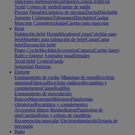
estaciones metereológicas
Paneles
Cesped Artificial
Textil
Cojines de jardín
Fundas de jardín
Piscina
Plegable
Limpieza de piscinas
Ducha
Hinchable
Juguetes
Columpios
Toboganes
Hinchables
Casitas
Mascotas
Comederos
Jaulas
Casetas para mascotas
Bebé
Habitación bebé
Humidificadores
Cestas
Colchón para
bebé
Muebles para habitación de bebé
Cunas
Cama
bebé
Decoración bebé
Paseo
Coche
Mochilas
Accesorios
Capazos
Carrito ligero
Baño e higiene
Aspirador nasal
Orinales
Textil bebé
Cojines
Funda
Seguridad
Barreras
Deporte
Equipamiento de cardio
Máquinas de remo
Bicicletas
spinning
Elípticas
Bicicletas estáticas
Recambios y
complementos
Cintas
Rodillos
Equipamiento de musculación
Bancos
Mancuernas
Máquinas
Plataformas
vibratorias
Recambios y complementos
Accesorios fitness
Bandas
Barras
Plataforma de
step
Cuerdas
Bolas y esferas de equilibrio
Recuperación muscular
Electroestimulación
Terapia de
percusión
Baño