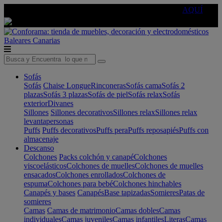
🔵Cambia tu electro con
-10% EXTRA
de descuento ☑️
AQUÍ
Baleares
Canarias
Sofás
Sofás
Chaise Longue
Rinconeras
Sofás cama
Sofás 2
plazas
Sofás 3 plazas
Sofás de piel
Sofás relax
Sofás
exterior
Divanes
Sillones
Sillones decorativos
Sillones relax
Sillones relax
levantapersonas
Puffs
Puffs decorativos
Puffs pera
Puffs reposapiés
Puffs con
almacenaje
Descanso
Colchones
Packs colchón y canapé
Colchones
viscoelásticos
Colchones de muelles
Colchones de muelles
ensacados
Colchones enrollados
Colchones de
espuma
Colchones para bebé
Colchones hinchables
Canapés y bases
Canapés
Base tapizadas
Somieres
Patas de
somieres
Camas
Camas de matrimonio
Camas dobles
Camas
individuales
Camas juveniles
Camas infantiles
Literas
Camas