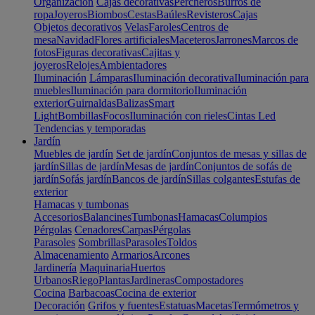
Organización
Cajas decorativas
Percheros
Burros de
ropa
Joyeros
Biombos
Cestas
Baúles
Revisteros
Cajas
Objetos decorativos
Velas
Faroles
Centros de
mesa
Navidad
Flores artificiales
Maceteros
Jarrones
Marcos de
fotos
Figuras decorativas
Cajitas y
joyeros
Relojes
Ambientadores
Iluminación
Lámparas
Iluminación decorativa
Iluminación para
muebles
Iluminación para dormitorio
Iluminación
exterior
Guirnaldas
Balizas
Smart
Light
Bombillas
Focos
Iluminación con rieles
Cintas Led
Tendencias y temporadas
Jardín
Muebles de jardín
Set de jardín
Conjuntos de mesas y sillas de
jardín
Sillas de jardín
Mesas de jardín
Conjuntos de sofás de
jardín
Sofás jardín
Bancos de jardín
Sillas colgantes
Estufas de
exterior
Hamacas y tumbonas
Accesorios
Balancines
Tumbonas
Hamacas
Columpios
Pérgolas
Cenadores
Carpas
Pérgolas
Parasoles
Sombrillas
Parasoles
Toldos
Almacenamiento
Armarios
Arcones
Jardinería
Maquinaria
Huertos
Urbanos
Riego
Plantas
Jardineras
Compostadores
Cocina
Barbacoas
Cocina de exterior
Decoración
Grifos y fuentes
Estatuas
Macetas
Termómetros y