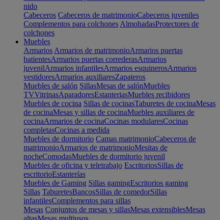
nido
Cabeceros
Cabeceros de matrimonio
Cabeceros juveniles
Complementos para colchones
Almohadas
Protectores de
colchones
Muebles
Armarios
Armarios de matrimonio
Armarios puertas
batientes
Armarios puertas correderas
Armarios
juvenil
Armarios infantiles
Armarios esquineros
Armarios
vestidores
Armarios auxiliares
Zapateros
Muebles de salón
Sillas
Mesas de salón
Muebles
TV
Vitrinas
Aparadores
Estanterias
Muebles recibidores
Muebles de cocina
Sillas de cocinas
Taburetes de cocina
Mesas
de cocina
Mesas y sillas de cocina
Muebles auxiliares de
cocina
Armarios de cocina
Cocinas modulares
Cocinas
completas
Cocinas a medida
Muebles de dormitorio
Camas matrimonio
Cabeceros de
matrimonio
Armarios de matrimonio
Mesitas de
noche
Comodas
Muebles de dormitorio juvenil
Muebles de oficina y teletrabajo
Escritorios
Sillas de
escritorio
Estanterías
Muebles de Gaming
Sillas gaming
Escritorios gaming
Sillas
Taburetes
Bancos
Sillas de comedor
Sillas
infantiles
Complementos para sillas
Mesas
Conjuntos de mesas y sillas
Mesas extensibles
Mesas
altas
Mesas multiusos