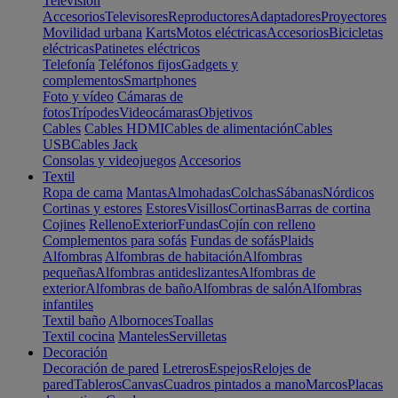
Televisión
Accesorios
Televisores
Reproductores
Adaptadores
Proyectores
Movilidad urbana
Karts
Motos eléctricas
Accesorios
Bicicletas
eléctricas
Patinetes eléctricos
Telefonía
Teléfonos fijos
Gadgets y
complementos
Smartphones
Foto y vídeo
Cámaras de
fotos
Trípodes
Videocámaras
Objetivos
Cables
Cables HDMI
Cables de alimentación
Cables
USB
Cables Jack
Consolas y videojuegos
Accesorios
Textil
Ropa de cama
Mantas
Almohadas
Colchas
Sábanas
Nórdicos
Cortinas y estores
Estores
Visillos
Cortinas
Barras de cortina
Cojines
Relleno
Exterior
Fundas
Cojín con relleno
Complementos para sofás
Fundas de sofás
Plaids
Alfombras
Alfombras de habitación
Alfombras
pequeñas
Alfombras antideslizantes
Alfombras de
exterior
Alfombras de baño
Alfombras de salón
Alfombras
infantiles
Textil baño
Albornoces
Toallas
Textil cocina
Manteles
Servilletas
Decoración
Decoración de pared
Letreros
Espejos
Relojes de
pared
Tableros
Canvas
Cuadros pintados a mano
Marcos
Placas