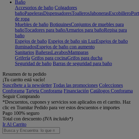
Baño
Accesorios de baño
Colgadores
baño
Papeleras
Dispensadores
Toalleros
Jaboneras
Escobillero
Port
de ropa
Muebles de baño
Botiquines
Conjuntos de muebles para
baño
Tocadores para baño
Armarios para baño
Repisa para
baño
Espejos de baño
Espejos de baño sin Luz
Espejos de baño
iluminados
Espejos de baño con aumento
Sanitarios
Bañeras
Lavabos
Mamparas
Grifería
Grifos para cocina
Grifos para ducha
Seguridad de baño
Barras de seguridad para baño
Resumen de tu pedido
¡Tu carrito está vacío!
Suscríbete a la newsletter
Todas las promociones
Colecciones
Conforama
Tarjeta Conforama
Financiación
Catálogos Conforama
Seguir Comprando
*Descuentos, cupones y servicios son aplicados en el carrito. Haz
clic en Tramitar Pedido para ver estos descuentos e importes
Pago 100% seguro
Total con descuento
(IVA incluido*)
Ir Al Carrito