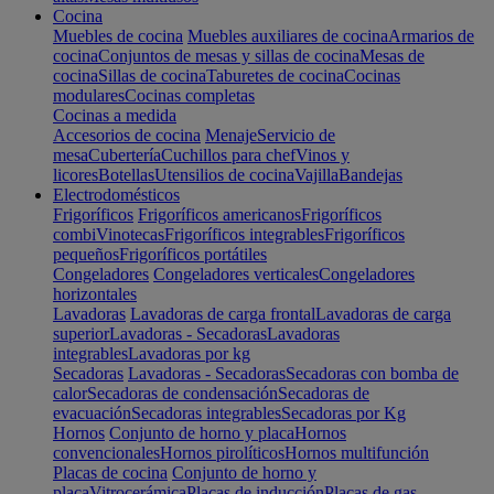
Cocina
Muebles de cocina
Muebles auxiliares de cocina
Armarios de
cocina
Conjuntos de mesas y sillas de cocina
Mesas de
cocina
Sillas de cocina
Taburetes de cocina
Cocinas
modulares
Cocinas completas
Cocinas a medida
Accesorios de cocina
Menaje
Servicio de
mesa
Cubertería
Cuchillos para chef
Vinos y
licores
Botellas
Utensilios de cocina
Vajilla
Bandejas
Electrodomésticos
Frigoríficos
Frigoríficos americanos
Frigoríficos
combi
Vinotecas
Frigoríficos integrables
Frigoríficos
pequeños
Frigoríficos portátiles
Congeladores
Congeladores verticales
Congeladores
horizontales
Lavadoras
Lavadoras de carga frontal
Lavadoras de carga
superior
Lavadoras - Secadoras
Lavadoras
integrables
Lavadoras por kg
Secadoras
Lavadoras - Secadoras
Secadoras con bomba de
calor
Secadoras de condensación
Secadoras de
evacuación
Secadoras integrables
Secadoras por Kg
Hornos
Conjunto de horno y placa
Hornos
convencionales
Hornos pirolíticos
Hornos multifunción
Placas de cocina
Conjunto de horno y
placa
Vitrocerámica
Placas de inducción
Placas de gas