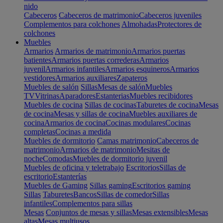
nido
Cabeceros
Cabeceros de matrimonio
Cabeceros juveniles
Complementos para colchones
Almohadas
Protectores de
colchones
Muebles
Armarios
Armarios de matrimonio
Armarios puertas
batientes
Armarios puertas correderas
Armarios
juvenil
Armarios infantiles
Armarios esquineros
Armarios
vestidores
Armarios auxiliares
Zapateros
Muebles de salón
Sillas
Mesas de salón
Muebles
TV
Vitrinas
Aparadores
Estanterias
Muebles recibidores
Muebles de cocina
Sillas de cocinas
Taburetes de cocina
Mesas
de cocina
Mesas y sillas de cocina
Muebles auxiliares de
cocina
Armarios de cocina
Cocinas modulares
Cocinas
completas
Cocinas a medida
Muebles de dormitorio
Camas matrimonio
Cabeceros de
matrimonio
Armarios de matrimonio
Mesitas de
noche
Comodas
Muebles de dormitorio juvenil
Muebles de oficina y teletrabajo
Escritorios
Sillas de
escritorio
Estanterías
Muebles de Gaming
Sillas gaming
Escritorios gaming
Sillas
Taburetes
Bancos
Sillas de comedor
Sillas
infantiles
Complementos para sillas
Mesas
Conjuntos de mesas y sillas
Mesas extensibles
Mesas
altas
Mesas multiusos