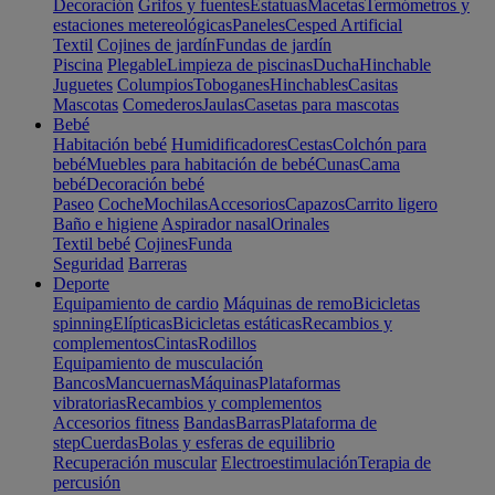
Decoración
Grifos y fuentes
Estatuas
Macetas
Termómetros y
estaciones metereológicas
Paneles
Cesped Artificial
Textil
Cojines de jardín
Fundas de jardín
Piscina
Plegable
Limpieza de piscinas
Ducha
Hinchable
Juguetes
Columpios
Toboganes
Hinchables
Casitas
Mascotas
Comederos
Jaulas
Casetas para mascotas
Bebé
Habitación bebé
Humidificadores
Cestas
Colchón para
bebé
Muebles para habitación de bebé
Cunas
Cama
bebé
Decoración bebé
Paseo
Coche
Mochilas
Accesorios
Capazos
Carrito ligero
Baño e higiene
Aspirador nasal
Orinales
Textil bebé
Cojines
Funda
Seguridad
Barreras
Deporte
Equipamiento de cardio
Máquinas de remo
Bicicletas
spinning
Elípticas
Bicicletas estáticas
Recambios y
complementos
Cintas
Rodillos
Equipamiento de musculación
Bancos
Mancuernas
Máquinas
Plataformas
vibratorias
Recambios y complementos
Accesorios fitness
Bandas
Barras
Plataforma de
step
Cuerdas
Bolas y esferas de equilibrio
Recuperación muscular
Electroestimulación
Terapia de
percusión