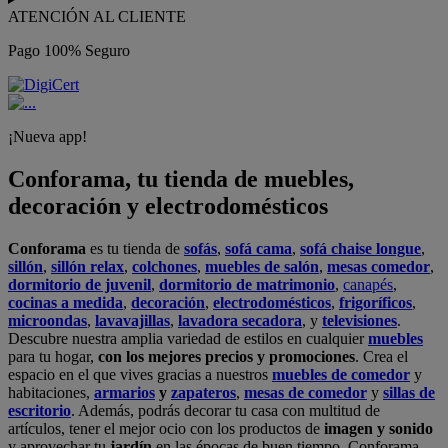
ATENCIÓN AL CLIENTE
Pago 100% Seguro
¡Nueva app!
Conforama, tu tienda de muebles,
decoración y electrodomésticos
Conforama
es tu tienda de
sofás
,
sofá cama
,
sofá chaise longue
,
sillón
,
sillón relax
,
colchones
,
muebles de salón
,
mesas comedor
,
dormitorio de juvenil
,
dormitorio de matrimonio
,
canapés
,
cocinas a medida
,
decoración
,
electrodomésticos
,
frigoríficos
,
microondas
,
lavavajillas
,
lavadora secadora
, y
televisiones
.
Descubre nuestra amplia variedad de estilos en cualquier
muebles
para tu hogar,
con los mejores precios y promociones
. Crea el
espacio en el que vives gracias a nuestros
muebles de comedor
y
habitaciones,
armarios
y
zapateros
,
mesas de comedor
y
sillas de
escritorio
. Además, podrás decorar tu casa con multitud de
artículos, tener el mejor ocio con los productos de
imagen y sonido
y aprovechar tu
jardín
en las épocas de buen tiempo. Conforama