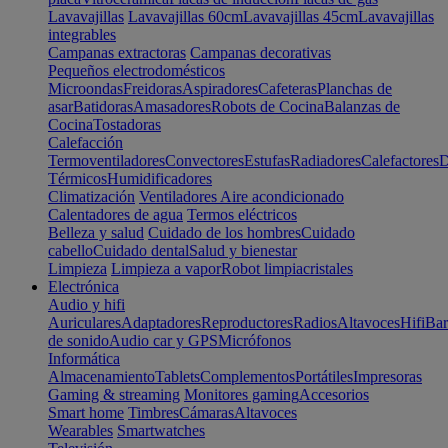
Lavavajillas
Lavavajillas 60cm
Lavavajillas 45cm
Lavavajillas
integrables
Campanas extractoras
Campanas decorativas
Pequeños electrodomésticos
Microondas
Freidoras
Aspiradores
Cafeteras
Planchas de
asar
Batidoras
Amasadores
Robots de Cocina
Balanzas de
Cocina
Tostadoras
Calefacción
Termoventiladores
Convectores
Estufas
Radiadores
Calefactores
D
Térmicos
Humidificadores
Climatización
Ventiladores
Aire acondicionado
Calentadores de agua
Termos eléctricos
Belleza y salud
Cuidado de los hombres
Cuidado
cabello
Cuidado dental
Salud y bienestar
Limpieza
Limpieza a vapor
Robot limpiacristales
Electrónica
Audio y hifi
Auriculares
Adaptadores
Reproductores
Radios
Altavoces
Hifi
Bar
de sonido
Audio car y GPS
Micrófonos
Informática
Almacenamiento
Tablets
Complementos
Portátiles
Impresoras
Gaming & streaming
Monitores gaming
Accesorios
Smart home
Timbres
Cámaras
Altavoces
Wearables
Smartwatches