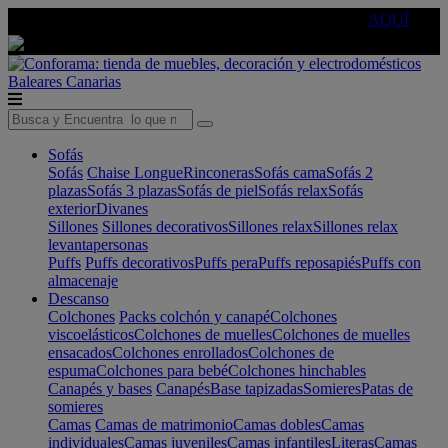
🔵Cambia tu electro con
-10% EXTRA
de descuento ☑️
AQUÍ
Baleares
Canarias
Sofás
Sofás
Chaise Longue
Rinconeras
Sofás cama
Sofás 2
plazas
Sofás 3 plazas
Sofás de piel
Sofás relax
Sofás
exterior
Divanes
Sillones
Sillones decorativos
Sillones relax
Sillones relax
levantapersonas
Puffs
Puffs decorativos
Puffs pera
Puffs reposapiés
Puffs con
almacenaje
Descanso
Colchones
Packs colchón y canapé
Colchones
viscoelásticos
Colchones de muelles
Colchones de muelles
ensacados
Colchones enrollados
Colchones de
espuma
Colchones para bebé
Colchones hinchables
Canapés y bases
Canapés
Base tapizadas
Somieres
Patas de
somieres
Camas
Camas de matrimonio
Camas dobles
Camas
individuales
Camas juveniles
Camas infantiles
Literas
Camas