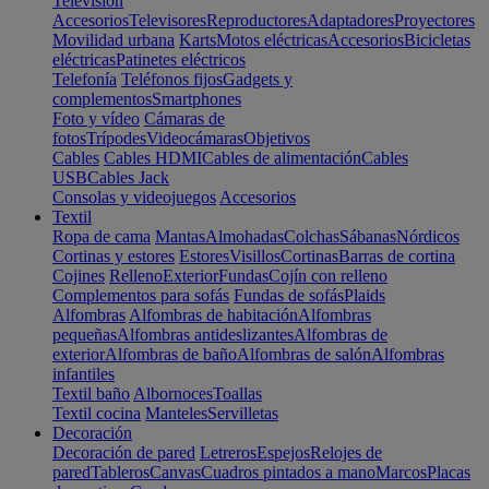
Televisión
Accesorios
Televisores
Reproductores
Adaptadores
Proyectores
Movilidad urbana
Karts
Motos eléctricas
Accesorios
Bicicletas
eléctricas
Patinetes eléctricos
Telefonía
Teléfonos fijos
Gadgets y
complementos
Smartphones
Foto y vídeo
Cámaras de
fotos
Trípodes
Videocámaras
Objetivos
Cables
Cables HDMI
Cables de alimentación
Cables
USB
Cables Jack
Consolas y videojuegos
Accesorios
Textil
Ropa de cama
Mantas
Almohadas
Colchas
Sábanas
Nórdicos
Cortinas y estores
Estores
Visillos
Cortinas
Barras de cortina
Cojines
Relleno
Exterior
Fundas
Cojín con relleno
Complementos para sofás
Fundas de sofás
Plaids
Alfombras
Alfombras de habitación
Alfombras
pequeñas
Alfombras antideslizantes
Alfombras de
exterior
Alfombras de baño
Alfombras de salón
Alfombras
infantiles
Textil baño
Albornoces
Toallas
Textil cocina
Manteles
Servilletas
Decoración
Decoración de pared
Letreros
Espejos
Relojes de
pared
Tableros
Canvas
Cuadros pintados a mano
Marcos
Placas