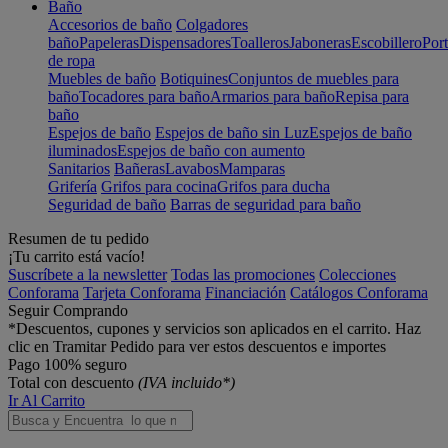
Baño
Accesorios de baño
Colgadores
baño
Papeleras
Dispensadores
Toalleros
Jaboneras
Escobillero
Port
de ropa
Muebles de baño
Botiquines
Conjuntos de muebles para
baño
Tocadores para baño
Armarios para baño
Repisa para
baño
Espejos de baño
Espejos de baño sin Luz
Espejos de baño
iluminados
Espejos de baño con aumento
Sanitarios
Bañeras
Lavabos
Mamparas
Grifería
Grifos para cocina
Grifos para ducha
Seguridad de baño
Barras de seguridad para baño
Resumen de tu pedido
¡Tu carrito está vacío!
Suscríbete a la newsletter
Todas las promociones
Colecciones
Conforama
Tarjeta Conforama
Financiación
Catálogos Conforama
Seguir Comprando
*Descuentos, cupones y servicios son aplicados en el carrito. Haz
clic en Tramitar Pedido para ver estos descuentos e importes
Pago 100% seguro
Total con descuento
(IVA incluido*)
Ir Al Carrito