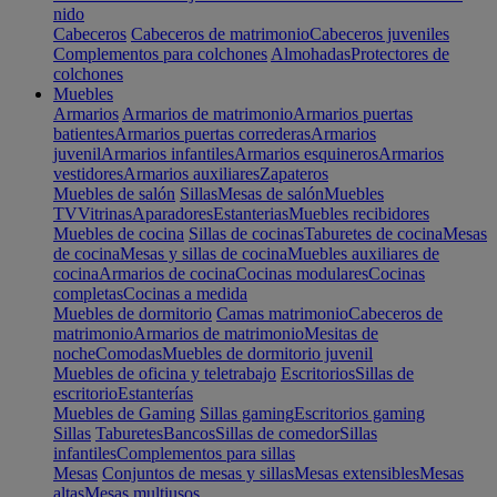
nido
Cabeceros
Cabeceros de matrimonio
Cabeceros juveniles
Complementos para colchones
Almohadas
Protectores de
colchones
Muebles
Armarios
Armarios de matrimonio
Armarios puertas
batientes
Armarios puertas correderas
Armarios
juvenil
Armarios infantiles
Armarios esquineros
Armarios
vestidores
Armarios auxiliares
Zapateros
Muebles de salón
Sillas
Mesas de salón
Muebles
TV
Vitrinas
Aparadores
Estanterias
Muebles recibidores
Muebles de cocina
Sillas de cocinas
Taburetes de cocina
Mesas
de cocina
Mesas y sillas de cocina
Muebles auxiliares de
cocina
Armarios de cocina
Cocinas modulares
Cocinas
completas
Cocinas a medida
Muebles de dormitorio
Camas matrimonio
Cabeceros de
matrimonio
Armarios de matrimonio
Mesitas de
noche
Comodas
Muebles de dormitorio juvenil
Muebles de oficina y teletrabajo
Escritorios
Sillas de
escritorio
Estanterías
Muebles de Gaming
Sillas gaming
Escritorios gaming
Sillas
Taburetes
Bancos
Sillas de comedor
Sillas
infantiles
Complementos para sillas
Mesas
Conjuntos de mesas y sillas
Mesas extensibles
Mesas
altas
Mesas multiusos