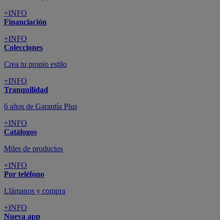
+INFO
Financiación
+INFO
Colecciones
Crea tu propio estilo
+INFO
Tranquilidad
6 años de Garantía Plus
+INFO
Catálogos
Miles de productos
+INFO
Por teléfono
Llámanos y compra
+INFO
Nueva app