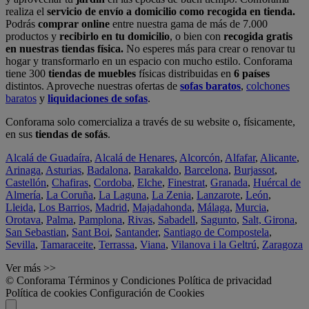
realiza el
servicio de envío a domicilio como recogida en tienda.
Podrás
comprar online
entre nuestra gama de más de 7.000
productos y
recibirlo en tu domicilio
, o bien con
recogida gratis
en nuestras tiendas física.
No esperes más para crear o renovar tu
hogar y transformarlo en un espacio con mucho estilo. Conforama
tiene 300
tiendas de muebles
físicas distribuidas en
6 países
distintos. Aproveche nuestras ofertas de
sofas baratos
,
colchones
baratos
y
liquidaciones de sofas
.
Conforama solo comercializa a través de su website o, físicamente,
en sus
tiendas de sofás
.
Alcalá de Guadaíra
,
Alcalá de Henares
,
Alcorcón
,
Alfafar
,
Alicante
,
Arinaga
,
Asturias
,
Badalona
,
Barakaldo
,
Barcelona
,
Burjassot
,
Castellón
,
Chafiras
,
Cordoba
,
Elche
,
Finestrat
,
Granada
,
Huércal de
Almería
,
La Coruña
,
La Laguna
,
La Zenia
,
Lanzarote
,
León
,
Lleida
,
Los Barrios
,
Madrid
,
Majadahonda
,
Málaga
,
Murcia
,
Orotava
,
Palma
,
Pamplona
,
Rivas
,
Sabadell
,
Sagunto
,
Salt, Girona
,
San Sebastian
,
Sant Boi
,
Santander
,
Santiago de Compostela
,
Sevilla
,
Tamaraceite
,
Terrassa
,
Viana
,
Vilanova i la Geltrú
,
Zaragoza
Ver más >>
© Conforama
Términos y Condiciones
Política de privacidad
Política de cookies
Configuración de Cookies