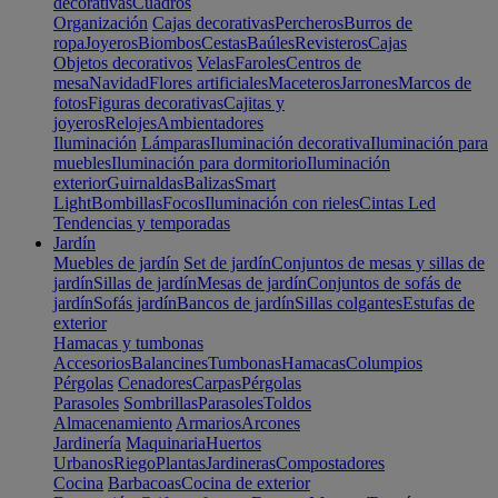
decorativas
Cuadros
Organización
Cajas decorativas
Percheros
Burros de
ropa
Joyeros
Biombos
Cestas
Baúles
Revisteros
Cajas
Objetos decorativos
Velas
Faroles
Centros de
mesa
Navidad
Flores artificiales
Maceteros
Jarrones
Marcos de
fotos
Figuras decorativas
Cajitas y
joyeros
Relojes
Ambientadores
Iluminación
Lámparas
Iluminación decorativa
Iluminación para
muebles
Iluminación para dormitorio
Iluminación
exterior
Guirnaldas
Balizas
Smart
Light
Bombillas
Focos
Iluminación con rieles
Cintas Led
Tendencias y temporadas
Jardín
Muebles de jardín
Set de jardín
Conjuntos de mesas y sillas de
jardín
Sillas de jardín
Mesas de jardín
Conjuntos de sofás de
jardín
Sofás jardín
Bancos de jardín
Sillas colgantes
Estufas de
exterior
Hamacas y tumbonas
Accesorios
Balancines
Tumbonas
Hamacas
Columpios
Pérgolas
Cenadores
Carpas
Pérgolas
Parasoles
Sombrillas
Parasoles
Toldos
Almacenamiento
Armarios
Arcones
Jardinería
Maquinaria
Huertos
Urbanos
Riego
Plantas
Jardineras
Compostadores
Cocina
Barbacoas
Cocina de exterior