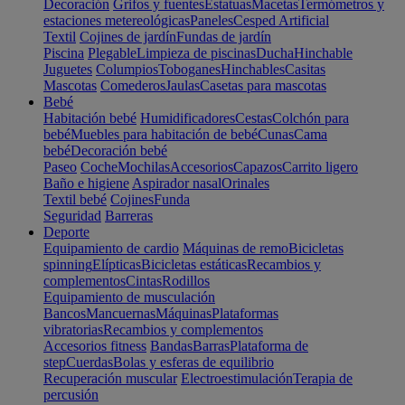
Decoración
Grifos y fuentes
Estatuas
Macetas
Termómetros y
estaciones metereológicas
Paneles
Cesped Artificial
Textil
Cojines de jardín
Fundas de jardín
Piscina
Plegable
Limpieza de piscinas
Ducha
Hinchable
Juguetes
Columpios
Toboganes
Hinchables
Casitas
Mascotas
Comederos
Jaulas
Casetas para mascotas
Bebé
Habitación bebé
Humidificadores
Cestas
Colchón para
bebé
Muebles para habitación de bebé
Cunas
Cama
bebé
Decoración bebé
Paseo
Coche
Mochilas
Accesorios
Capazos
Carrito ligero
Baño e higiene
Aspirador nasal
Orinales
Textil bebé
Cojines
Funda
Seguridad
Barreras
Deporte
Equipamiento de cardio
Máquinas de remo
Bicicletas
spinning
Elípticas
Bicicletas estáticas
Recambios y
complementos
Cintas
Rodillos
Equipamiento de musculación
Bancos
Mancuernas
Máquinas
Plataformas
vibratorias
Recambios y complementos
Accesorios fitness
Bandas
Barras
Plataforma de
step
Cuerdas
Bolas y esferas de equilibrio
Recuperación muscular
Electroestimulación
Terapia de
percusión