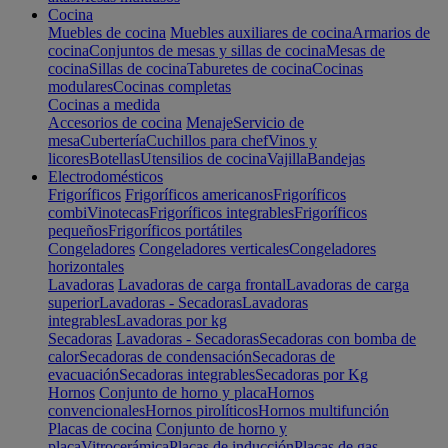
Cocina
Muebles de cocina
Muebles auxiliares de cocina
Armarios de
cocina
Conjuntos de mesas y sillas de cocina
Mesas de
cocina
Sillas de cocina
Taburetes de cocina
Cocinas
modulares
Cocinas completas
Cocinas a medida
Accesorios de cocina
Menaje
Servicio de
mesa
Cubertería
Cuchillos para chef
Vinos y
licores
Botellas
Utensilios de cocina
Vajilla
Bandejas
Electrodomésticos
Frigoríficos
Frigoríficos americanos
Frigoríficos
combi
Vinotecas
Frigoríficos integrables
Frigoríficos
pequeños
Frigoríficos portátiles
Congeladores
Congeladores verticales
Congeladores
horizontales
Lavadoras
Lavadoras de carga frontal
Lavadoras de carga
superior
Lavadoras - Secadoras
Lavadoras
integrables
Lavadoras por kg
Secadoras
Lavadoras - Secadoras
Secadoras con bomba de
calor
Secadoras de condensación
Secadoras de
evacuación
Secadoras integrables
Secadoras por Kg
Hornos
Conjunto de horno y placa
Hornos
convencionales
Hornos pirolíticos
Hornos multifunción
Placas de cocina
Conjunto de horno y
placa
Vitrocerámica
Placas de inducción
Placas de gas