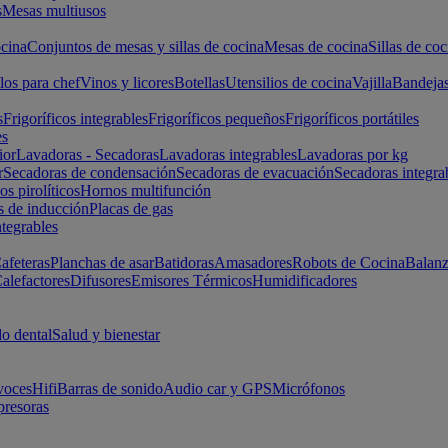
s
Mesas multiusos
cina
Conjuntos de mesas y sillas de cocina
Mesas de cocina
Sillas de coc
los para chef
Vinos y licores
Botellas
Utensilios de cocina
Vajilla
Bandeja
s
Frigoríficos integrables
Frigoríficos pequeños
Frigoríficos portátiles
es
ior
Lavadoras - Secadoras
Lavadoras integrables
Lavadoras por kg
r
Secadoras de condensación
Secadoras de evacuación
Secadoras integra
s pirolíticos
Hornos multifunción
s de inducción
Placas de gas
ntegrables
afeteras
Planchas de asar
Batidoras
Amasadores
Robots de Cocina
Balanz
alefactores
Difusores
Emisores Térmicos
Humidificadores
o dental
Salud y bienestar
voces
Hifi
Barras de sonido
Audio car y GPS
Micrófonos
presoras