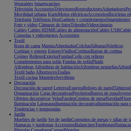
Wearables
Smartwatches
Televisión
Accesorios
Televisores
Reproductores
Adaptadores
Pr
Movilidad urbana
Karts
Motos eléctricas
Accesorios
Bicicletas el
Telefonía
Teléfonos fijos
Gadgets y complementos
Smartphones
Foto y vídeo
Cámaras de fotos
Trípodes
Videocámaras
Cables
Cables HDMI
Cables de alimentación
Cables USB
Cable
Consolas y videojuegos
Accesorios
Textil
Ropa de cama
Mantas
Almohadas
Colchas
Sábanas
Nórdicos
Cortinas y estores
Estores
Visillos
Cortinas
Barras de cortina
Cojines
Relleno
Exterior
Fundas
Cojín con relleno
Complementos para sofás
Fundas de sofás
Plaids
Alfombras
Alfombras de habitación
Alfombras pequeñas
Alfomb
Textil baño
Albornoces
Toallas
Textil cocina
Manteles
Servilletas
Decoración
Decoración de pared
Letreros
Espejos
Relojes de pared
Tableros
Organización
Cajas decorativas
Percheros
Burros de ropa
Joyero
Objetos decorativos
Velas
Faroles
Centros de mesa
Navidad
Flore
Iluminación
Lámparas
Iluminación decorativa
Iluminación para 
Tendencias y temporadas
Jardín
Muebles de jardín
Set de jardín
Conjuntos de mesas y sillas de j
Hamacas y tumbonas
Accesorios
Balancines
Tumbonas
Hamaca
Pérgolas
Cenadores
Carpas
Pérgolas