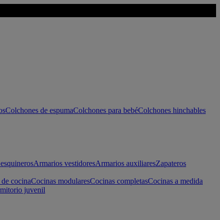
os
Colchones de espuma
Colchones para bebé
Colchones hinchables
esquineros
Armarios vestidores
Armarios auxiliares
Zapateros
 de cocina
Cocinas modulares
Cocinas completas
Cocinas a medida
mitorio juvenil