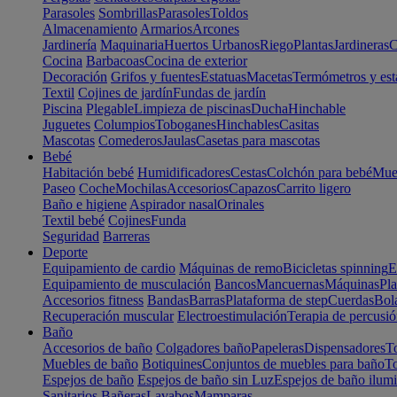
Parasoles
Sombrillas
Parasoles
Toldos
Almacenamiento
Armarios
Arcones
Jardinería
Maquinaria
Huertos Urbanos
Riego
Plantas
Jardineras
C
Cocina
Barbacoas
Cocina de exterior
Decoración
Grifos y fuentes
Estatuas
Macetas
Termómetros y est
Textil
Cojines de jardín
Fundas de jardín
Piscina
Plegable
Limpieza de piscinas
Ducha
Hinchable
Juguetes
Columpios
Toboganes
Hinchables
Casitas
Mascotas
Comederos
Jaulas
Casetas para mascotas
Bebé
Habitación bebé
Humidificadores
Cestas
Colchón para bebé
Mueb
Paseo
Coche
Mochilas
Accesorios
Capazos
Carrito ligero
Baño e higiene
Aspirador nasal
Orinales
Textil bebé
Cojines
Funda
Seguridad
Barreras
Deporte
Equipamiento de cardio
Máquinas de remo
Bicicletas spinning
E
Equipamiento de musculación
Bancos
Mancuernas
Máquinas
Pla
Accesorios fitness
Bandas
Barras
Plataforma de step
Cuerdas
Bola
Recuperación muscular
Electroestimulación
Terapia de percusi
Baño
Accesorios de baño
Colgadores baño
Papeleras
Dispensadores
To
Muebles de baño
Botiquines
Conjuntos de muebles para baño
To
Espejos de baño
Espejos de baño sin Luz
Espejos de baño ilum
Sanitarios
Bañeras
Lavabos
Mamparas