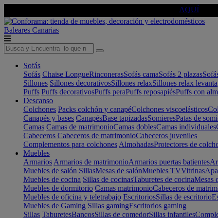
🔵Cambia tu electro con
-10% EXTRA
de descuento ☑️
AQUÍ
Baleares
Canarias
Sofás
Sofás
Chaise Longue
Rinconeras
Sofás cama
Sofás 2 plazas
Sofá
Sillones
Sillones decorativos
Sillones relax
Sillones relax levant
Puffs
Puffs decorativos
Puffs pera
Puffs reposapiés
Puffs con al
Descanso
Colchones
Packs colchón y canapé
Colchones viscoelásticos
Col
Canapés y bases
Canapés
Base tapizadas
Somieres
Patas de somi
Camas
Camas de matrimonio
Camas dobles
Camas individuales
Cabeceros
Cabeceros de matrimonio
Cabeceros juveniles
Complementos para colchones
Almohadas
Protectores de colch
Muebles
Armarios
Armarios de matrimonio
Armarios puertas batientes
Ar
Muebles de salón
Sillas
Mesas de salón
Muebles TV
Vitrinas
Apa
Muebles de cocina
Sillas de cocinas
Taburetes de cocina
Mesas d
Muebles de dormitorio
Camas matrimonio
Cabeceros de matrim
Muebles de oficina y teletrabajo
Escritorios
Sillas de escritorio
Es
Muebles de Gaming
Sillas gaming
Escritorios gaming
Sillas
Taburetes
Bancos
Sillas de comedor
Sillas infantiles
Complem