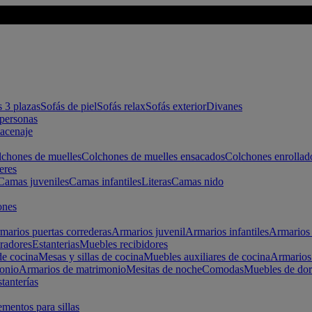
s 3 plazas
Sofás de piel
Sofás relax
Sofás exterior
Divanes
apersonas
macenaje
chones de muelles
Colchones de muelles ensacados
Colchones enrollad
eres
Camas juveniles
Camas infantiles
Literas
Camas nido
ones
marios puertas correderas
Armarios juvenil
Armarios infantiles
Armarios 
radores
Estanterias
Muebles recibidores
e cocina
Mesas y sillas de cocina
Muebles auxiliares de cocina
Armarios
onio
Armarios de matrimonio
Mesitas de noche
Comodas
Muebles de dor
tanterías
entos para sillas