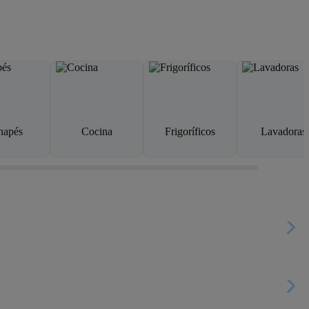
napés
Cocina
Frigoríficos
Lavadoras