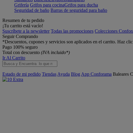
Grifería
Grifos para cocina
Grifos para ducha
Seguridad de baño
Barras de seguridad para baño
Resumen de tu pedido
¡Tu carrito está vacío!
Suscríbete a la newsletter
Todas las promociones
Colecciones Confo
Seguir Comprando
*Descuentos, cupones y servicios son aplicados en el carrito. Haz cli
Pago 100% seguro
Total con descuento
(IVA incluido*)
Ir Al Carrito
Estado de mi pedido
Tiendas
Ayuda
Blog
App Conforama
Baleares
C