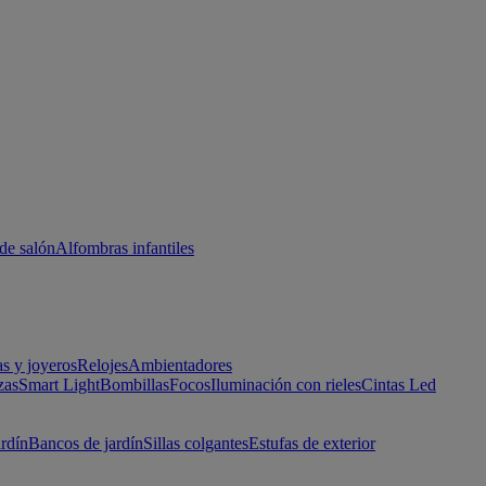
de salón
Alfombras infantiles
as y joyeros
Relojes
Ambientadores
zas
Smart Light
Bombillas
Focos
Iluminación con rieles
Cintas Led
ardín
Bancos de jardín
Sillas colgantes
Estufas de exterior