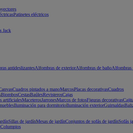
oyectores
éctricas
Patinetes eléctricos
s Jack
ras antideslizantes
Alfombras de exterior
Alfombras de baño
Alfombras 
Canvas
Cuadros pintados a mano
Marcos
Placas decorativas
Cuadros
s
Biombos
Cestas
Baúles
Revisteros
Cajas
s artificiales
Maceteros
Jarrones
Marcos de fotos
Figuras decorativas
Cajit
muebles
Iluminación para dormitorio
Iluminación exterior
Guirnaldas
Bali
ardín
Sillas de jardín
Mesas de jardín
Conjuntos de sofás de jardín
Sofás j
s
Columpios