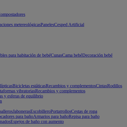
ompostadores
aciones metereológicas
Paneles
Cesped Artificial
les para habitación de bebé
Cunas
Cama bebé
Decoración bebé
lípticas
Bicicletas estáticas
Recambios y complementos
Cintas
Rodillos
taformas vibratorias
Recambios y complementos
s y esferas de equilibrio
ón
alleros
Jaboneras
Escobillero
Portarrollos
Cestas de ropa
cadores para baño
Armarios para baño
Repisa para baño
inados
Espejos de baño con aumento