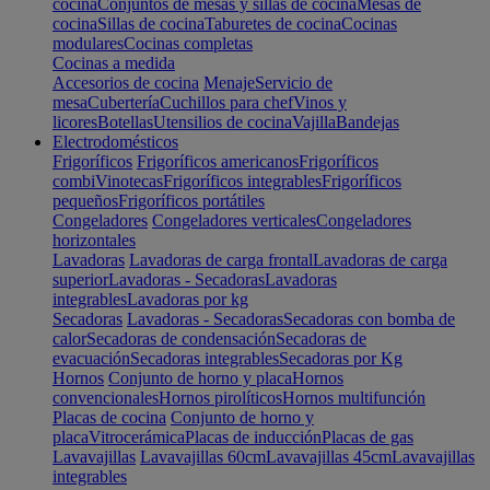
cocina
Conjuntos de mesas y sillas de cocina
Mesas de
cocina
Sillas de cocina
Taburetes de cocina
Cocinas
modulares
Cocinas completas
Cocinas a medida
Accesorios de cocina
Menaje
Servicio de
mesa
Cubertería
Cuchillos para chef
Vinos y
licores
Botellas
Utensilios de cocina
Vajilla
Bandejas
Electrodomésticos
Frigoríficos
Frigoríficos americanos
Frigoríficos
combi
Vinotecas
Frigoríficos integrables
Frigoríficos
pequeños
Frigoríficos portátiles
Congeladores
Congeladores verticales
Congeladores
horizontales
Lavadoras
Lavadoras de carga frontal
Lavadoras de carga
superior
Lavadoras - Secadoras
Lavadoras
integrables
Lavadoras por kg
Secadoras
Lavadoras - Secadoras
Secadoras con bomba de
calor
Secadoras de condensación
Secadoras de
evacuación
Secadoras integrables
Secadoras por Kg
Hornos
Conjunto de horno y placa
Hornos
convencionales
Hornos pirolíticos
Hornos multifunción
Placas de cocina
Conjunto de horno y
placa
Vitrocerámica
Placas de inducción
Placas de gas
Lavavajillas
Lavavajillas 60cm
Lavavajillas 45cm
Lavavajillas
integrables