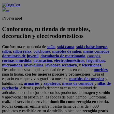
¡Nueva app!
Conforama, tu tienda de muebles,
decoración y electrodomésticos
Conforama
es tu tienda de
sofás
,
sofá cama
,
sofá chaise longue
,
sillón
,
sillón relax
,
colchones
,
muebles de salón
,
mesas comedor
,
dormitorio de juvenil
,
dormitorio de matrimonio
,
canapés
,
cocinas a medida
,
decoración
,
electrodomésticos
,
frigoríficos
,
microondas
,
lavavajillas
,
lavadora secadora
, y
televisiones
.
Descubre nuestra amplia variedad de estilos en cualquier
muebles
para tu hogar,
con los mejores precios y promociones
. Crea el
espacio en el que vives gracias a nuestros
muebles de comedor
y
habitaciones,
armarios
y
zapateros
,
mesas de comedor
y
sillas de
escritorio
. Además, podrás decorar tu casa con multitud de
artículos, tener el mejor ocio con los productos de
imagen y sonido
y aprovechar tu
jardín
en las épocas de buen tiempo. Conforama
realiza el
servicio de envío a domicilio como recogida en tienda.
Podrás
comprar online
entre nuestra gama de más de 7.000
productos y
recibirlo en tu domicilio
, o bien con
recogida gratis