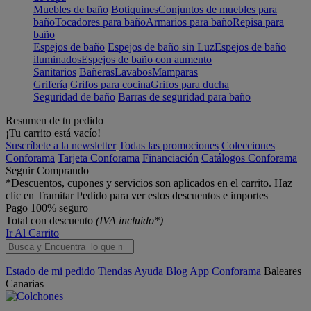
Muebles de baño
Botiquines
Conjuntos de muebles para
baño
Tocadores para baño
Armarios para baño
Repisa para
baño
Espejos de baño
Espejos de baño sin Luz
Espejos de baño
iluminados
Espejos de baño con aumento
Sanitarios
Bañeras
Lavabos
Mamparas
Grifería
Grifos para cocina
Grifos para ducha
Seguridad de baño
Barras de seguridad para baño
Resumen de tu pedido
¡Tu carrito está vacío!
Suscríbete a la newsletter
Todas las promociones
Colecciones
Conforama
Tarjeta Conforama
Financiación
Catálogos Conforama
Seguir Comprando
*Descuentos, cupones y servicios son aplicados en el carrito. Haz
clic en Tramitar Pedido para ver estos descuentos e importes
Pago 100% seguro
Total con descuento
(IVA incluido*)
Ir Al Carrito
Estado de mi pedido
Tiendas
Ayuda
Blog
App Conforama
Baleares
Canarias