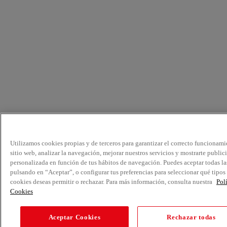
Utilizamos cookies propias y de terceros para garantizar el correcto funcionami
sitio web, analizar la navegación, mejorar nuestros servicios y mostrarte public
personalizada en función de tus hábitos de navegación. Puedes aceptar todas la
pulsando en “Aceptar”, o configurar tus preferencias para seleccionar qué tipos
cookies deseas permitir o rechazar. Para más información, consulta nuestra
Pol
Cookies
Aceptar Cookies
Rechazar todas