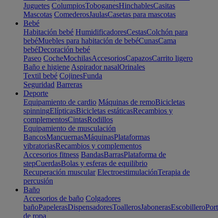
Juguetes
Columpios
Toboganes
Hinchables
Casitas
Mascotas
Comederos
Jaulas
Casetas para mascotas
Bebé
Habitación bebé
Humidificadores
Cestas
Colchón para
bebé
Muebles para habitación de bebé
Cunas
Cama
bebé
Decoración bebé
Paseo
Coche
Mochilas
Accesorios
Capazos
Carrito ligero
Baño e higiene
Aspirador nasal
Orinales
Textil bebé
Cojines
Funda
Seguridad
Barreras
Deporte
Equipamiento de cardio
Máquinas de remo
Bicicletas
spinning
Elípticas
Bicicletas estáticas
Recambios y
complementos
Cintas
Rodillos
Equipamiento de musculación
Bancos
Mancuernas
Máquinas
Plataformas
vibratorias
Recambios y complementos
Accesorios fitness
Bandas
Barras
Plataforma de
step
Cuerdas
Bolas y esferas de equilibrio
Recuperación muscular
Electroestimulación
Terapia de
percusión
Baño
Accesorios de baño
Colgadores
baño
Papeleras
Dispensadores
Toalleros
Jaboneras
Escobillero
Port
de ropa