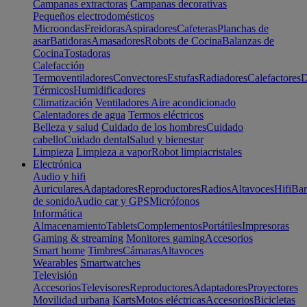
Campanas extractoras
Campanas decorativas
Pequeños electrodomésticos
Microondas
Freidoras
Aspiradores
Cafeteras
Planchas de
asar
Batidoras
Amasadores
Robots de Cocina
Balanzas de
Cocina
Tostadoras
Calefacción
Termoventiladores
Convectores
Estufas
Radiadores
Calefactores
D
Térmicos
Humidificadores
Climatización
Ventiladores
Aire acondicionado
Calentadores de agua
Termos eléctricos
Belleza y salud
Cuidado de los hombres
Cuidado
cabello
Cuidado dental
Salud y bienestar
Limpieza
Limpieza a vapor
Robot limpiacristales
Electrónica
Audio y hifi
Auriculares
Adaptadores
Reproductores
Radios
Altavoces
Hifi
Bar
de sonido
Audio car y GPS
Micrófonos
Informática
Almacenamiento
Tablets
Complementos
Portátiles
Impresoras
Gaming & streaming
Monitores gaming
Accesorios
Smart home
Timbres
Cámaras
Altavoces
Wearables
Smartwatches
Televisión
Accesorios
Televisores
Reproductores
Adaptadores
Proyectores
Movilidad urbana
Karts
Motos eléctricas
Accesorios
Bicicletas