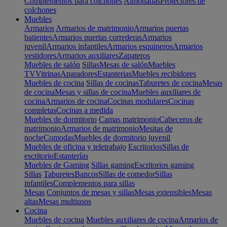
Complementos para colchones
Almohadas
Protectores de
colchones
Muebles
Armarios
Armarios de matrimonio
Armarios puertas
batientes
Armarios puertas correderas
Armarios
juvenil
Armarios infantiles
Armarios esquineros
Armarios
vestidores
Armarios auxiliares
Zapateros
Muebles de salón
Sillas
Mesas de salón
Muebles
TV
Vitrinas
Aparadores
Estanterias
Muebles recibidores
Muebles de cocina
Sillas de cocinas
Taburetes de cocina
Mesas
de cocina
Mesas y sillas de cocina
Muebles auxiliares de
cocina
Armarios de cocina
Cocinas modulares
Cocinas
completas
Cocinas a medida
Muebles de dormitorio
Camas matrimonio
Cabeceros de
matrimonio
Armarios de matrimonio
Mesitas de
noche
Comodas
Muebles de dormitorio juvenil
Muebles de oficina y teletrabajo
Escritorios
Sillas de
escritorio
Estanterías
Muebles de Gaming
Sillas gaming
Escritorios gaming
Sillas
Taburetes
Bancos
Sillas de comedor
Sillas
infantiles
Complementos para sillas
Mesas
Conjuntos de mesas y sillas
Mesas extensibles
Mesas
altas
Mesas multiusos
Cocina
Muebles de cocina
Muebles auxiliares de cocina
Armarios de