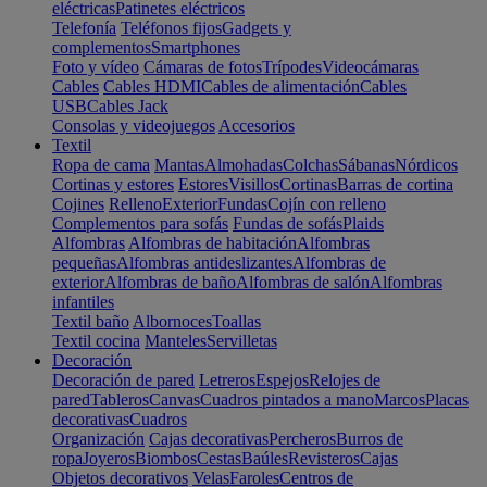
eléctricas
Patinetes eléctricos
Telefonía
Teléfonos fijos
Gadgets y
complementos
Smartphones
Foto y vídeo
Cámaras de fotos
Trípodes
Videocámaras
Cables
Cables HDMI
Cables de alimentación
Cables
USB
Cables Jack
Consolas y videojuegos
Accesorios
Textil
Ropa de cama
Mantas
Almohadas
Colchas
Sábanas
Nórdicos
Cortinas y estores
Estores
Visillos
Cortinas
Barras de cortina
Cojines
Relleno
Exterior
Fundas
Cojín con relleno
Complementos para sofás
Fundas de sofás
Plaids
Alfombras
Alfombras de habitación
Alfombras
pequeñas
Alfombras antideslizantes
Alfombras de
exterior
Alfombras de baño
Alfombras de salón
Alfombras
infantiles
Textil baño
Albornoces
Toallas
Textil cocina
Manteles
Servilletas
Decoración
Decoración de pared
Letreros
Espejos
Relojes de
pared
Tableros
Canvas
Cuadros pintados a mano
Marcos
Placas
decorativas
Cuadros
Organización
Cajas decorativas
Percheros
Burros de
ropa
Joyeros
Biombos
Cestas
Baúles
Revisteros
Cajas
Objetos decorativos
Velas
Faroles
Centros de