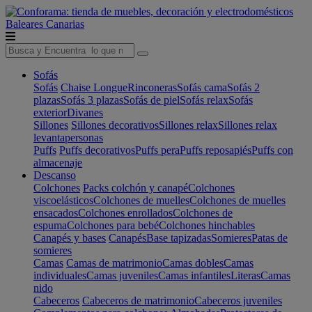
Baleares
Canarias
Sofás
Sofás
Chaise Longue
Rinconeras
Sofás cama
Sofás 2
plazas
Sofás 3 plazas
Sofás de piel
Sofás relax
Sofás
exterior
Divanes
Sillones
Sillones decorativos
Sillones relax
Sillones relax
levantapersonas
Puffs
Puffs decorativos
Puffs pera
Puffs reposapiés
Puffs con
almacenaje
Descanso
Colchones
Packs colchón y canapé
Colchones
viscoelásticos
Colchones de muelles
Colchones de muelles
ensacados
Colchones enrollados
Colchones de
espuma
Colchones para bebé
Colchones hinchables
Canapés y bases
Canapés
Base tapizadas
Somieres
Patas de
somieres
Camas
Camas de matrimonio
Camas dobles
Camas
individuales
Camas juveniles
Camas infantiles
Literas
Camas
nido
Cabeceros
Cabeceros de matrimonio
Cabeceros juveniles