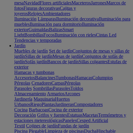
mesa
Navidad
Flores artificiales
Maceteros
Jarrones
Marcos de
fotos
Figuras decorativas
Cajitas y
joyeros
Relojes
Ambientadores
Iluminación
Lámparas
Iluminación decorativa
Iluminación para
muebles
Iluminación para dormitorio
Iluminación
exterior
Guirnaldas
Balizas
Smart
Light
Bombillas
Focos
Iluminación con rieles
Cintas Led
Tendencias y temporadas
Jardín
Muebles de jardín
Set de jardín
Conjuntos de mesas y sillas de
jardín
Sillas de jardín
Mesas de jardín
Conjuntos de sofás de
jardín
Sofás jardín
Bancos de jardín
Sillas colgantes
Estufas de
exterior
Hamacas y tumbonas
Accesorios
Balancines
Tumbonas
Hamacas
Columpios
Pérgolas
Cenadores
Carpas
Pérgolas
Parasoles
Sombrillas
Parasoles
Toldos
Almacenamiento
Armarios
Arcones
Jardinería
Maquinaria
Huertos
Urbanos
Riego
Plantas
Jardineras
Compostadores
Cocina
Barbacoas
Cocina de exterior
Decoración
Grifos y fuentes
Estatuas
Macetas
Termómetros y
estaciones metereológicas
Paneles
Cesped Artificial
Textil
Cojines de jardín
Fundas de jardín
Piscina
Plegable
Limpieza de piscinas
Ducha
Hinchable