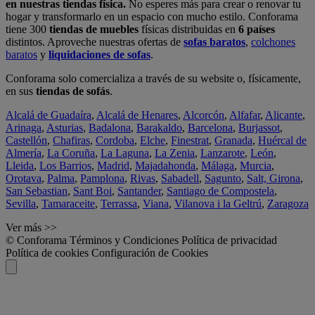
en nuestras tiendas física.
No esperes más para crear o renovar tu
hogar y transformarlo en un espacio con mucho estilo. Conforama
tiene 300
tiendas de muebles
físicas distribuidas en
6 países
distintos. Aproveche nuestras ofertas de
sofas baratos
,
colchones
baratos
y
liquidaciones de sofas
.
Conforama solo comercializa a través de su website o, físicamente,
en sus
tiendas de sofás
.
Alcalá de Guadaíra
,
Alcalá de Henares
,
Alcorcón
,
Alfafar
,
Alicante
,
Arinaga
,
Asturias
,
Badalona
,
Barakaldo
,
Barcelona
,
Burjassot
,
Castellón
,
Chafiras
,
Cordoba
,
Elche
,
Finestrat
,
Granada
,
Huércal de
Almería
,
La Coruña
,
La Laguna
,
La Zenia
,
Lanzarote
,
León
,
Lleida
,
Los Barrios
,
Madrid
,
Majadahonda
,
Málaga
,
Murcia
,
Orotava
,
Palma
,
Pamplona
,
Rivas
,
Sabadell
,
Sagunto
,
Salt, Girona
,
San Sebastian
,
Sant Boi
,
Santander
,
Santiago de Compostela
,
Sevilla
,
Tamaraceite
,
Terrassa
,
Viana
,
Vilanova i la Geltrú
,
Zaragoza
Ver más >>
© Conforama
Términos y Condiciones
Política de privacidad
Política de cookies
Configuración de Cookies