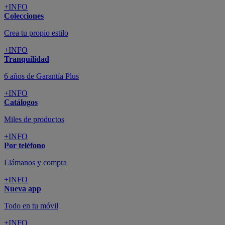
+INFO
Colecciones
Crea tu propio estilo
+INFO
Tranquilidad
6 años de Garantía Plus
+INFO
Catálogos
Miles de productos
+INFO
Por teléfono
Llámanos y compra
+INFO
Nueva app
Todo en tu móvil
+INFO