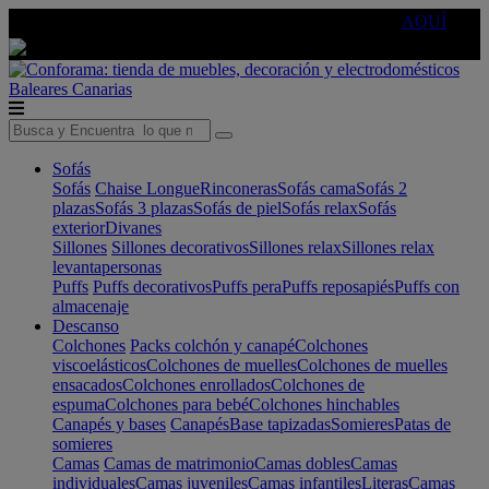
🔵Cambia tu electro con
-10% EXTRA
de descuento ☑️
AQUÍ
Baleares
Canarias
Sofás
Sofás
Chaise Longue
Rinconeras
Sofás cama
Sofás 2
plazas
Sofás 3 plazas
Sofás de piel
Sofás relax
Sofás
exterior
Divanes
Sillones
Sillones decorativos
Sillones relax
Sillones relax
levantapersonas
Puffs
Puffs decorativos
Puffs pera
Puffs reposapiés
Puffs con
almacenaje
Descanso
Colchones
Packs colchón y canapé
Colchones
viscoelásticos
Colchones de muelles
Colchones de muelles
ensacados
Colchones enrollados
Colchones de
espuma
Colchones para bebé
Colchones hinchables
Canapés y bases
Canapés
Base tapizadas
Somieres
Patas de
somieres
Camas
Camas de matrimonio
Camas dobles
Camas
individuales
Camas juveniles
Camas infantiles
Literas
Camas