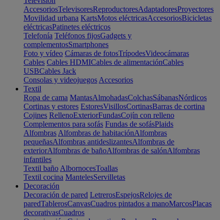
Televisión
Accesorios
Televisores
Reproductores
Adaptadores
Proyectores
Movilidad urbana
Karts
Motos eléctricas
Accesorios
Bicicletas
eléctricas
Patinetes eléctricos
Telefonía
Teléfonos fijos
Gadgets y
complementos
Smartphones
Foto y vídeo
Cámaras de fotos
Trípodes
Videocámaras
Cables
Cables HDMI
Cables de alimentación
Cables
USB
Cables Jack
Consolas y videojuegos
Accesorios
Textil
Ropa de cama
Mantas
Almohadas
Colchas
Sábanas
Nórdicos
Cortinas y estores
Estores
Visillos
Cortinas
Barras de cortina
Cojines
Relleno
Exterior
Fundas
Cojín con relleno
Complementos para sofás
Fundas de sofás
Plaids
Alfombras
Alfombras de habitación
Alfombras
pequeñas
Alfombras antideslizantes
Alfombras de
exterior
Alfombras de baño
Alfombras de salón
Alfombras
infantiles
Textil baño
Albornoces
Toallas
Textil cocina
Manteles
Servilletas
Decoración
Decoración de pared
Letreros
Espejos
Relojes de
pared
Tableros
Canvas
Cuadros pintados a mano
Marcos
Placas
decorativas
Cuadros