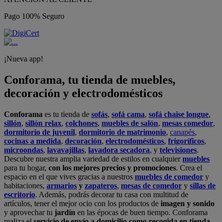
Pago 100% Seguro
¡Nueva app!
Conforama, tu tienda de muebles,
decoración y electrodomésticos
Conforama
es tu tienda de
sofás
,
sofá cama
,
sofá chaise longue
,
sillón
,
sillón relax
,
colchones
,
muebles de salón
,
mesas comedor
,
dormitorio de juvenil
,
dormitorio de matrimonio
,
canapés
,
cocinas a medida
,
decoración
,
electrodomésticos
,
frigoríficos
,
microondas
,
lavavajillas
,
lavadora secadora
, y
televisiones
.
Descubre nuestra amplia variedad de estilos en cualquier
muebles
para tu hogar,
con los mejores precios y promociones
. Crea el
espacio en el que vives gracias a nuestros
muebles de comedor
y
habitaciones,
armarios
y
zapateros
,
mesas de comedor
y
sillas de
escritorio
. Además, podrás decorar tu casa con multitud de
artículos, tener el mejor ocio con los productos de
imagen y sonido
y aprovechar tu
jardín
en las épocas de buen tiempo. Conforama
realiza el
servicio de envío a domicilio como recogida en tienda.