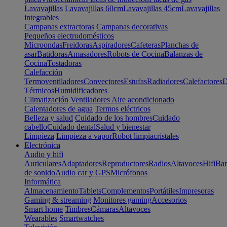
Lavavajillas
Lavavajillas 60cm
Lavavajillas 45cm
Lavavajillas
integrables
Campanas extractoras
Campanas decorativas
Pequeños electrodomésticos
Microondas
Freidoras
Aspiradores
Cafeteras
Planchas de
asar
Batidoras
Amasadores
Robots de Cocina
Balanzas de
Cocina
Tostadoras
Calefacción
Termoventiladores
Convectores
Estufas
Radiadores
Calefactores
D
Térmicos
Humidificadores
Climatización
Ventiladores
Aire acondicionado
Calentadores de agua
Termos eléctricos
Belleza y salud
Cuidado de los hombres
Cuidado
cabello
Cuidado dental
Salud y bienestar
Limpieza
Limpieza a vapor
Robot limpiacristales
Electrónica
Audio y hifi
Auriculares
Adaptadores
Reproductores
Radios
Altavoces
Hifi
Bar
de sonido
Audio car y GPS
Micrófonos
Informática
Almacenamiento
Tablets
Complementos
Portátiles
Impresoras
Gaming & streaming
Monitores gaming
Accesorios
Smart home
Timbres
Cámaras
Altavoces
Wearables
Smartwatches