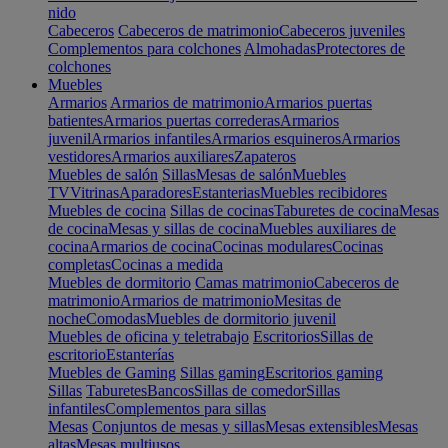
nido
Cabeceros
Cabeceros de matrimonio
Cabeceros juveniles
Complementos para colchones
Almohadas
Protectores de
colchones
Muebles
Armarios
Armarios de matrimonio
Armarios puertas
batientes
Armarios puertas correderas
Armarios
juvenil
Armarios infantiles
Armarios esquineros
Armarios
vestidores
Armarios auxiliares
Zapateros
Muebles de salón
Sillas
Mesas de salón
Muebles
TV
Vitrinas
Aparadores
Estanterias
Muebles recibidores
Muebles de cocina
Sillas de cocinas
Taburetes de cocina
Mesas
de cocina
Mesas y sillas de cocina
Muebles auxiliares de
cocina
Armarios de cocina
Cocinas modulares
Cocinas
completas
Cocinas a medida
Muebles de dormitorio
Camas matrimonio
Cabeceros de
matrimonio
Armarios de matrimonio
Mesitas de
noche
Comodas
Muebles de dormitorio juvenil
Muebles de oficina y teletrabajo
Escritorios
Sillas de
escritorio
Estanterías
Muebles de Gaming
Sillas gaming
Escritorios gaming
Sillas
Taburetes
Bancos
Sillas de comedor
Sillas
infantiles
Complementos para sillas
Mesas
Conjuntos de mesas y sillas
Mesas extensibles
Mesas
altas
Mesas multiusos