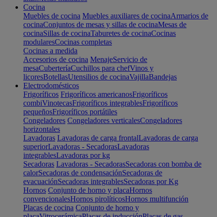
Cocina
Muebles de cocina
Muebles auxiliares de cocina
Armarios de
cocina
Conjuntos de mesas y sillas de cocina
Mesas de
cocina
Sillas de cocina
Taburetes de cocina
Cocinas
modulares
Cocinas completas
Cocinas a medida
Accesorios de cocina
Menaje
Servicio de
mesa
Cubertería
Cuchillos para chef
Vinos y
licores
Botellas
Utensilios de cocina
Vajilla
Bandejas
Electrodomésticos
Frigoríficos
Frigoríficos americanos
Frigoríficos
combi
Vinotecas
Frigoríficos integrables
Frigoríficos
pequeños
Frigoríficos portátiles
Congeladores
Congeladores verticales
Congeladores
horizontales
Lavadoras
Lavadoras de carga frontal
Lavadoras de carga
superior
Lavadoras - Secadoras
Lavadoras
integrables
Lavadoras por kg
Secadoras
Lavadoras - Secadoras
Secadoras con bomba de
calor
Secadoras de condensación
Secadoras de
evacuación
Secadoras integrables
Secadoras por Kg
Hornos
Conjunto de horno y placa
Hornos
convencionales
Hornos pirolíticos
Hornos multifunción
Placas de cocina
Conjunto de horno y
placa
Vitrocerámica
Placas de inducción
Placas de gas