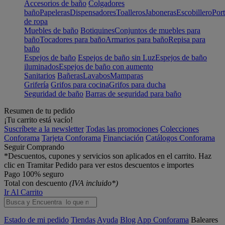
Accesorios de baño
Colgadores
baño
Papeleras
Dispensadores
Toalleros
Jaboneras
Escobillero
Port
de ropa
Muebles de baño
Botiquines
Conjuntos de muebles para
baño
Tocadores para baño
Armarios para baño
Repisa para
baño
Espejos de baño
Espejos de baño sin Luz
Espejos de baño
iluminados
Espejos de baño con aumento
Sanitarios
Bañeras
Lavabos
Mamparas
Grifería
Grifos para cocina
Grifos para ducha
Seguridad de baño
Barras de seguridad para baño
Resumen de tu pedido
¡Tu carrito está vacío!
Suscríbete a la newsletter
Todas las promociones
Colecciones
Conforama
Tarjeta Conforama
Financiación
Catálogos Conforama
Seguir Comprando
*Descuentos, cupones y servicios son aplicados en el carrito. Haz
clic en Tramitar Pedido para ver estos descuentos e importes
Pago 100% seguro
Total con descuento
(IVA incluido*)
Ir Al Carrito
Estado de mi pedido
Tiendas
Ayuda
Blog
App Conforama
Baleares