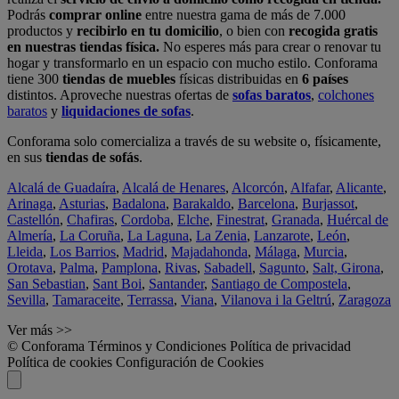
Podrás
comprar online
entre nuestra gama de más de 7.000
productos y
recibirlo en tu domicilio
, o bien con
recogida gratis
en nuestras tiendas física.
No esperes más para crear o renovar tu
hogar y transformarlo en un espacio con mucho estilo. Conforama
tiene 300
tiendas de muebles
físicas distribuidas en
6 países
distintos. Aproveche nuestras ofertas de
sofas baratos
,
colchones
baratos
y
liquidaciones de sofas
.
Conforama solo comercializa a través de su website o, físicamente,
en sus
tiendas de sofás
.
Alcalá de Guadaíra
,
Alcalá de Henares
,
Alcorcón
,
Alfafar
,
Alicante
,
Arinaga
,
Asturias
,
Badalona
,
Barakaldo
,
Barcelona
,
Burjassot
,
Castellón
,
Chafiras
,
Cordoba
,
Elche
,
Finestrat
,
Granada
,
Huércal de
Almería
,
La Coruña
,
La Laguna
,
La Zenia
,
Lanzarote
,
León
,
Lleida
,
Los Barrios
,
Madrid
,
Majadahonda
,
Málaga
,
Murcia
,
Orotava
,
Palma
,
Pamplona
,
Rivas
,
Sabadell
,
Sagunto
,
Salt, Girona
,
San Sebastian
,
Sant Boi
,
Santander
,
Santiago de Compostela
,
Sevilla
,
Tamaraceite
,
Terrassa
,
Viana
,
Vilanova i la Geltrú
,
Zaragoza
Ver más >>
© Conforama
Términos y Condiciones
Política de privacidad
Política de cookies
Configuración de Cookies