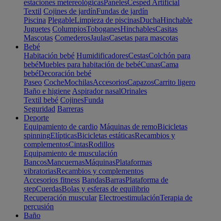
estaciones metereológicas
Paneles
Cesped Artificial
Textil
Cojines de jardín
Fundas de jardín
Piscina
Plegable
Limpieza de piscinas
Ducha
Hinchable
Juguetes
Columpios
Toboganes
Hinchables
Casitas
Mascotas
Comederos
Jaulas
Casetas para mascotas
Bebé
Habitación bebé
Humidificadores
Cestas
Colchón para
bebé
Muebles para habitación de bebé
Cunas
Cama
bebé
Decoración bebé
Paseo
Coche
Mochilas
Accesorios
Capazos
Carrito ligero
Baño e higiene
Aspirador nasal
Orinales
Textil bebé
Cojines
Funda
Seguridad
Barreras
Deporte
Equipamiento de cardio
Máquinas de remo
Bicicletas
spinning
Elípticas
Bicicletas estáticas
Recambios y
complementos
Cintas
Rodillos
Equipamiento de musculación
Bancos
Mancuernas
Máquinas
Plataformas
vibratorias
Recambios y complementos
Accesorios fitness
Bandas
Barras
Plataforma de
step
Cuerdas
Bolas y esferas de equilibrio
Recuperación muscular
Electroestimulación
Terapia de
percusión
Baño