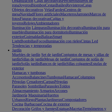
Organización
Cajas decorativas
Percheros
Burros de
ropa
Joyeros
Biombos
Cestas
Baúles
Revisteros
Cajas
Objetos decorativos
Velas
Faroles
Centros de
mesa
Navidad
Flores artificiales
Maceteros
Jarrones
Marcos de
fotos
Figuras decorativas
Cajitas y
joyeros
Relojes
Ambientadores
Iluminación
Lámparas
Iluminación decorativa
Iluminación para
muebles
Iluminación para dormitorio
Iluminación
exterior
Guirnaldas
Balizas
Smart
Light
Bombillas
Focos
Iluminación con rieles
Cintas Led
Tendencias y temporadas
Jardín
Muebles de jardín
Set de jardín
Conjuntos de mesas y sillas de
jardín
Sillas de jardín
Mesas de jardín
Conjuntos de sofás de
jardín
Sofás jardín
Bancos de jardín
Sillas colgantes
Estufas de
exterior
Hamacas y tumbonas
Accesorios
Balancines
Tumbonas
Hamacas
Columpios
Pérgolas
Cenadores
Carpas
Pérgolas
Parasoles
Sombrillas
Parasoles
Toldos
Almacenamiento
Armarios
Arcones
Jardinería
Maquinaria
Huertos
Urbanos
Riego
Plantas
Jardineras
Compostadores
Cocina
Barbacoas
Cocina de exterior
Decoración
Grifos y fuentes
Estatuas
Macetas
Termómetros y