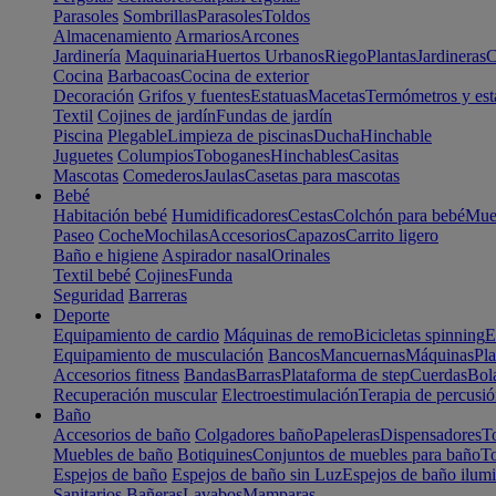
Parasoles
Sombrillas
Parasoles
Toldos
Almacenamiento
Armarios
Arcones
Jardinería
Maquinaria
Huertos Urbanos
Riego
Plantas
Jardineras
C
Cocina
Barbacoas
Cocina de exterior
Decoración
Grifos y fuentes
Estatuas
Macetas
Termómetros y est
Textil
Cojines de jardín
Fundas de jardín
Piscina
Plegable
Limpieza de piscinas
Ducha
Hinchable
Juguetes
Columpios
Toboganes
Hinchables
Casitas
Mascotas
Comederos
Jaulas
Casetas para mascotas
Bebé
Habitación bebé
Humidificadores
Cestas
Colchón para bebé
Mueb
Paseo
Coche
Mochilas
Accesorios
Capazos
Carrito ligero
Baño e higiene
Aspirador nasal
Orinales
Textil bebé
Cojines
Funda
Seguridad
Barreras
Deporte
Equipamiento de cardio
Máquinas de remo
Bicicletas spinning
E
Equipamiento de musculación
Bancos
Mancuernas
Máquinas
Pla
Accesorios fitness
Bandas
Barras
Plataforma de step
Cuerdas
Bola
Recuperación muscular
Electroestimulación
Terapia de percusi
Baño
Accesorios de baño
Colgadores baño
Papeleras
Dispensadores
To
Muebles de baño
Botiquines
Conjuntos de muebles para baño
To
Espejos de baño
Espejos de baño sin Luz
Espejos de baño ilum
Sanitarios
Bañeras
Lavabos
Mamparas