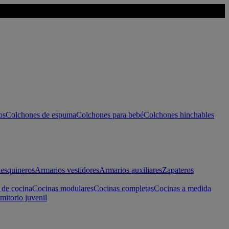
os
Colchones de espuma
Colchones para bebé
Colchones hinchables
esquineros
Armarios vestidores
Armarios auxiliares
Zapateros
 de cocina
Cocinas modulares
Cocinas completas
Cocinas a medida
mitorio juvenil