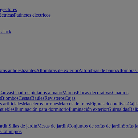
oyectores
éctricas
Patinetes eléctricos
s Jack
ras antideslizantes
Alfombras de exterior
Alfombras de baño
Alfombras 
Canvas
Cuadros pintados a mano
Marcos
Placas decorativas
Cuadros
s
Biombos
Cestas
Baúles
Revisteros
Cajas
s artificiales
Maceteros
Jarrones
Marcos de fotos
Figuras decorativas
Cajit
muebles
Iluminación para dormitorio
Iluminación exterior
Guirnaldas
Bali
ardín
Sillas de jardín
Mesas de jardín
Conjuntos de sofás de jardín
Sofás j
s
Columpios