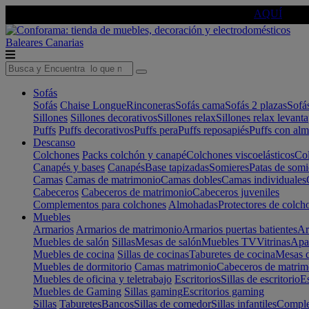
🔵Cambia tu electro con
-10% EXTRA
de descuento ☑️
AQUÍ
Baleares
Canarias
Sofás
Sofás
Chaise Longue
Rinconeras
Sofás cama
Sofás 2 plazas
Sofá
Sillones
Sillones decorativos
Sillones relax
Sillones relax levant
Puffs
Puffs decorativos
Puffs pera
Puffs reposapiés
Puffs con al
Descanso
Colchones
Packs colchón y canapé
Colchones viscoelásticos
Col
Canapés y bases
Canapés
Base tapizadas
Somieres
Patas de somi
Camas
Camas de matrimonio
Camas dobles
Camas individuales
Cabeceros
Cabeceros de matrimonio
Cabeceros juveniles
Complementos para colchones
Almohadas
Protectores de colch
Muebles
Armarios
Armarios de matrimonio
Armarios puertas batientes
Ar
Muebles de salón
Sillas
Mesas de salón
Muebles TV
Vitrinas
Apa
Muebles de cocina
Sillas de cocinas
Taburetes de cocina
Mesas d
Muebles de dormitorio
Camas matrimonio
Cabeceros de matrim
Muebles de oficina y teletrabajo
Escritorios
Sillas de escritorio
Es
Muebles de Gaming
Sillas gaming
Escritorios gaming
Sillas
Taburetes
Bancos
Sillas de comedor
Sillas infantiles
Complem