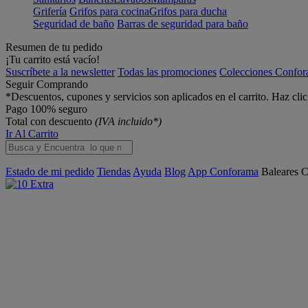
Grifería
Grifos para cocina
Grifos para ducha
Seguridad de baño
Barras de seguridad para baño
Resumen de tu pedido
¡Tu carrito está vacío!
Suscríbete a la newsletter
Todas las promociones
Colecciones Confo
Seguir Comprando
*Descuentos, cupones y servicios son aplicados en el carrito. Haz cli
Pago 100% seguro
Total con descuento
(IVA incluido*)
Ir Al Carrito
Estado de mi pedido
Tiendas
Ayuda
Blog
App Conforama
Baleares
C