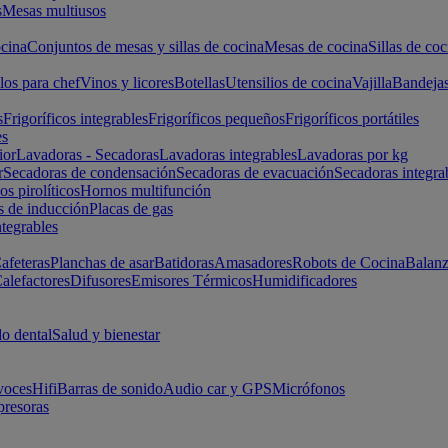
s
Mesas multiusos
cina
Conjuntos de mesas y sillas de cocina
Mesas de cocina
Sillas de coc
los para chef
Vinos y licores
Botellas
Utensilios de cocina
Vajilla
Bandeja
s
Frigoríficos integrables
Frigoríficos pequeños
Frigoríficos portátiles
es
ior
Lavadoras - Secadoras
Lavadoras integrables
Lavadoras por kg
r
Secadoras de condensación
Secadoras de evacuación
Secadoras integra
s pirolíticos
Hornos multifunción
s de inducción
Placas de gas
ntegrables
afeteras
Planchas de asar
Batidoras
Amasadores
Robots de Cocina
Balanz
alefactores
Difusores
Emisores Térmicos
Humidificadores
o dental
Salud y bienestar
voces
Hifi
Barras de sonido
Audio car y GPS
Micrófonos
presoras