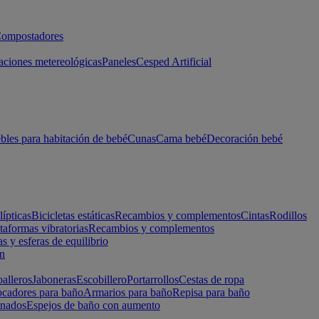
ompostadores
aciones metereológicas
Paneles
Cesped Artificial
les para habitación de bebé
Cunas
Cama bebé
Decoración bebé
lípticas
Bicicletas estáticas
Recambios y complementos
Cintas
Rodillos
taformas vibratorias
Recambios y complementos
s y esferas de equilibrio
ón
alleros
Jaboneras
Escobillero
Portarrollos
Cestas de ropa
cadores para baño
Armarios para baño
Repisa para baño
inados
Espejos de baño con aumento