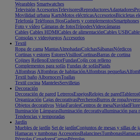
Wearables
Smartwatches
Televisión
Accesorios
Televisores
Reproductores
Adaptadores
Pr
Movilidad urbana
Karts
Motos eléctricas
Accesorios
Bicicletas el
Telefonía
Teléfonos fijos
Gadgets y complementos
Smartphones
Foto y vídeo
Cámaras de fotos
Trípodes
Videocámaras
Cables
Cables HDMI
Cables de alimentación
Cables USB
Cable
Consolas y videojuegos
Accesorios
Textil
Ropa de cama
Mantas
Almohadas
Colchas
Sábanas
Nórdicos
Cortinas y estores
Estores
Visillos
Cortinas
Barras de cortina
Cojines
Relleno
Exterior
Fundas
Cojín con relleno
Complementos para sofás
Fundas de sofás
Plaids
Alfombras
Alfombras de habitación
Alfombras pequeñas
Alfomb
Textil baño
Albornoces
Toallas
Textil cocina
Manteles
Servilletas
Decoración
Decoración de pared
Letreros
Espejos
Relojes de pared
Tableros
Organización
Cajas decorativas
Percheros
Burros de ropa
Joyero
Objetos decorativos
Velas
Faroles
Centros de mesa
Navidad
Flore
Iluminación
Lámparas
Iluminación decorativa
Iluminación para 
Tendencias y temporadas
Jardín
Muebles de jardín
Set de jardín
Conjuntos de mesas y sillas de j
Hamacas y tumbonas
Accesorios
Balancines
Tumbonas
Hamaca
Pérgolas
Cenadores
Carpas
Pérgolas