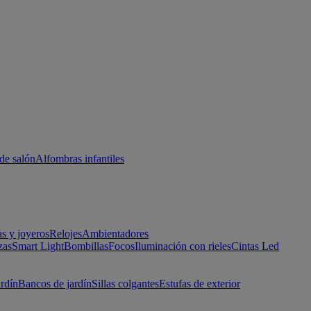
de salón
Alfombras infantiles
as y joyeros
Relojes
Ambientadores
zas
Smart Light
Bombillas
Focos
Iluminación con rieles
Cintas Led
ardín
Bancos de jardín
Sillas colgantes
Estufas de exterior