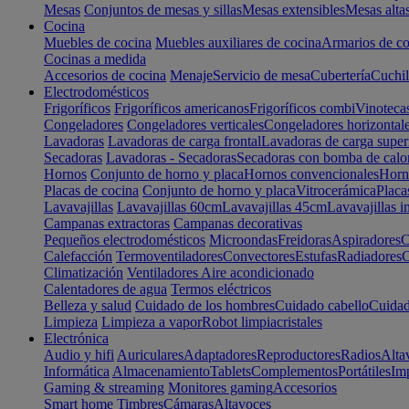
Mesas
Conjuntos de mesas y sillas
Mesas extensibles
Mesas alta
Cocina
Muebles de cocina
Muebles auxiliares de cocina
Armarios de co
Cocinas a medida
Accesorios de cocina
Menaje
Servicio de mesa
Cubertería
Cuchil
Electrodomésticos
Frigoríficos
Frigoríficos americanos
Frigoríficos combi
Vinoteca
Congeladores
Congeladores verticales
Congeladores horizontal
Lavadoras
Lavadoras de carga frontal
Lavadoras de carga super
Secadoras
Lavadoras - Secadoras
Secadoras con bomba de calo
Hornos
Conjunto de horno y placa
Hornos convencionales
Horno
Placas de cocina
Conjunto de horno y placa
Vitrocerámica
Placa
Lavavajillas
Lavavajillas 60cm
Lavavajillas 45cm
Lavavajillas i
Campanas extractoras
Campanas decorativas
Pequeños electrodomésticos
Microondas
Freidoras
Aspiradores
C
Calefacción
Termoventiladores
Convectores
Estufas
Radiadores
C
Climatización
Ventiladores
Aire acondicionado
Calentadores de agua
Termos eléctricos
Belleza y salud
Cuidado de los hombres
Cuidado cabello
Cuidad
Limpieza
Limpieza a vapor
Robot limpiacristales
Electrónica
Audio y hifi
Auriculares
Adaptadores
Reproductores
Radios
Alta
Informática
Almacenamiento
Tablets
Complementos
Portátiles
Im
Gaming & streaming
Monitores gaming
Accesorios
Smart home
Timbres
Cámaras
Altavoces