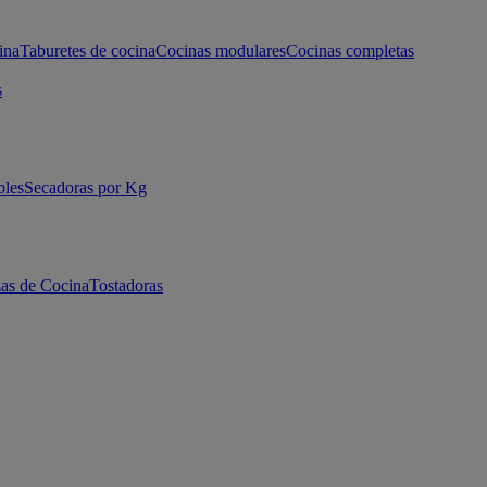
ina
Taburetes de cocina
Cocinas modulares
Cocinas completas
s
bles
Secadoras por Kg
as de Cocina
Tostadoras