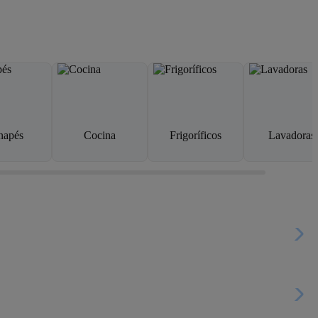
napés
Cocina
Frigoríficos
Lavadoras