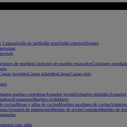
s 3 plazas
Sofás de piel
Sofás relax
Sofás exterior
Divanes
apersonas
macenaje
chones de muelles
Colchones de muelles ensacados
Colchones enrollad
eres
Camas juveniles
Camas infantiles
Literas
Camas nido
ones
marios puertas correderas
Armarios juvenil
Armarios infantiles
Armarios 
radores
Estanterias
Muebles recibidores
e cocina
Mesas y sillas de cocina
Muebles auxiliares de cocina
Armarios
onio
Armarios de matrimonio
Mesitas de noche
Comodas
Muebles de dor
tanterías
entos para sillas