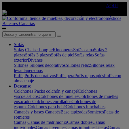
🔵Cambia tu electro con
-10% EXTRA
de descuento ☑️
AQUÍ
Baleares
Canarias
Sofás
Sofás
Chaise Longue
Rinconeras
Sofás cama
Sofás 2
plazas
Sofás 3 plazas
Sofás de piel
Sofás relax
Sofás
exterior
Divanes
Sillones
Sillones decorativos
Sillones relax
Sillones relax
levantapersonas
Puffs
Puffs decorativos
Puffs pera
Puffs reposapiés
Puffs con
almacenaje
Descanso
Colchones
Packs colchón y canapé
Colchones
viscoelásticos
Colchones de muelles
Colchones de muelles
ensacados
Colchones enrollados
Colchones de
espuma
Colchones para bebé
Colchones hinchables
Canapés y bases
Canapés
Base tapizadas
Somieres
Patas de
somieres
Camas
Camas de matrimonio
Camas dobles
Camas
individuales
Camas juveniles
Camas infantiles
Literas
Camas