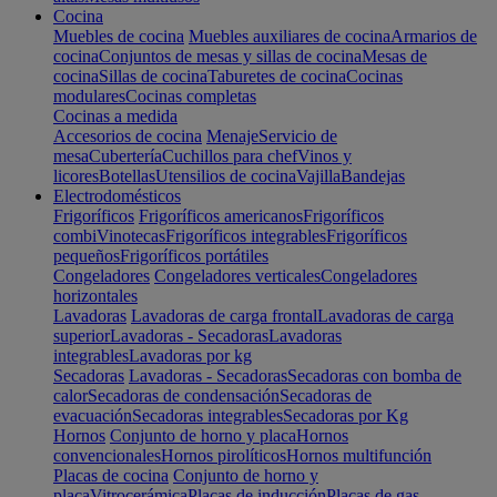
Cocina
Muebles de cocina
Muebles auxiliares de cocina
Armarios de
cocina
Conjuntos de mesas y sillas de cocina
Mesas de
cocina
Sillas de cocina
Taburetes de cocina
Cocinas
modulares
Cocinas completas
Cocinas a medida
Accesorios de cocina
Menaje
Servicio de
mesa
Cubertería
Cuchillos para chef
Vinos y
licores
Botellas
Utensilios de cocina
Vajilla
Bandejas
Electrodomésticos
Frigoríficos
Frigoríficos americanos
Frigoríficos
combi
Vinotecas
Frigoríficos integrables
Frigoríficos
pequeños
Frigoríficos portátiles
Congeladores
Congeladores verticales
Congeladores
horizontales
Lavadoras
Lavadoras de carga frontal
Lavadoras de carga
superior
Lavadoras - Secadoras
Lavadoras
integrables
Lavadoras por kg
Secadoras
Lavadoras - Secadoras
Secadoras con bomba de
calor
Secadoras de condensación
Secadoras de
evacuación
Secadoras integrables
Secadoras por Kg
Hornos
Conjunto de horno y placa
Hornos
convencionales
Hornos pirolíticos
Hornos multifunción
Placas de cocina
Conjunto de horno y
placa
Vitrocerámica
Placas de inducción
Placas de gas