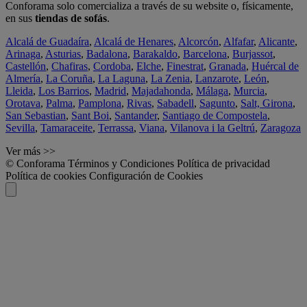
Conforama solo comercializa a través de su website o, físicamente,
en sus
tiendas de sofás
.
Alcalá de Guadaíra
,
Alcalá de Henares
,
Alcorcón
,
Alfafar
,
Alicante
,
Arinaga
,
Asturias
,
Badalona
,
Barakaldo
,
Barcelona
,
Burjassot
,
Castellón
,
Chafiras
,
Cordoba
,
Elche
,
Finestrat
,
Granada
,
Huércal de
Almería
,
La Coruña
,
La Laguna
,
La Zenia
,
Lanzarote
,
León
,
Lleida
,
Los Barrios
,
Madrid
,
Majadahonda
,
Málaga
,
Murcia
,
Orotava
,
Palma
,
Pamplona
,
Rivas
,
Sabadell
,
Sagunto
,
Salt, Girona
,
San Sebastian
,
Sant Boi
,
Santander
,
Santiago de Compostela
,
Sevilla
,
Tamaraceite
,
Terrassa
,
Viana
,
Vilanova i la Geltrú
,
Zaragoza
Ver más >>
© Conforama
Términos y Condiciones
Política de privacidad
Política de cookies
Configuración de Cookies