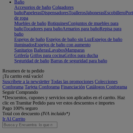
Baño
Accesorios de baño
Colgadores
baño
Papeleras
Dispensadores
Toalleros
Jaboneras
Escobillero
Port
de ropa
Muebles de baño
Botiquines
Conjuntos de muebles para
baño
Tocadores para baño
Armarios para baño
Repisa para
baño
Espejos de baño
Espejos de baño sin Luz
Espejos de baño
iluminados
Espejos de baño con aumento
Sanitarios
Bañeras
Lavabos
Mamparas
Grifería
Grifos para cocina
Grifos para ducha
Seguridad de baño
Barras de seguridad para baño
Resumen de tu pedido
¡Tu carrito está vacío!
Suscríbete a la newsletter
Todas las promociones
Colecciones
Conforama
Tarjeta Conforama
Financiación
Catálogos Conforama
Seguir Comprando
*Descuentos, cupones y servicios son aplicados en el carrito. Haz
clic en Tramitar Pedido para ver estos descuentos e importes
Pago 100% seguro
Total con descuento
(IVA incluido*)
Ir Al Carrito