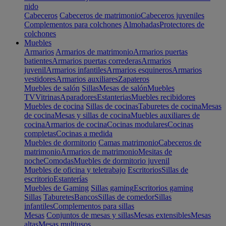
nido
Cabeceros
Cabeceros de matrimonio
Cabeceros juveniles
Complementos para colchones
Almohadas
Protectores de
colchones
Muebles
Armarios
Armarios de matrimonio
Armarios puertas
batientes
Armarios puertas correderas
Armarios
juvenil
Armarios infantiles
Armarios esquineros
Armarios
vestidores
Armarios auxiliares
Zapateros
Muebles de salón
Sillas
Mesas de salón
Muebles
TV
Vitrinas
Aparadores
Estanterias
Muebles recibidores
Muebles de cocina
Sillas de cocinas
Taburetes de cocina
Mesas
de cocina
Mesas y sillas de cocina
Muebles auxiliares de
cocina
Armarios de cocina
Cocinas modulares
Cocinas
completas
Cocinas a medida
Muebles de dormitorio
Camas matrimonio
Cabeceros de
matrimonio
Armarios de matrimonio
Mesitas de
noche
Comodas
Muebles de dormitorio juvenil
Muebles de oficina y teletrabajo
Escritorios
Sillas de
escritorio
Estanterías
Muebles de Gaming
Sillas gaming
Escritorios gaming
Sillas
Taburetes
Bancos
Sillas de comedor
Sillas
infantiles
Complementos para sillas
Mesas
Conjuntos de mesas y sillas
Mesas extensibles
Mesas
altas
Mesas multiusos