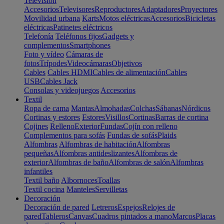
Televisión
Accesorios
Televisores
Reproductores
Adaptadores
Proyectores
Movilidad urbana
Karts
Motos eléctricas
Accesorios
Bicicletas
eléctricas
Patinetes eléctricos
Telefonía
Teléfonos fijos
Gadgets y
complementos
Smartphones
Foto y vídeo
Cámaras de
fotos
Trípodes
Videocámaras
Objetivos
Cables
Cables HDMI
Cables de alimentación
Cables
USB
Cables Jack
Consolas y videojuegos
Accesorios
Textil
Ropa de cama
Mantas
Almohadas
Colchas
Sábanas
Nórdicos
Cortinas y estores
Estores
Visillos
Cortinas
Barras de cortina
Cojines
Relleno
Exterior
Fundas
Cojín con relleno
Complementos para sofás
Fundas de sofás
Plaids
Alfombras
Alfombras de habitación
Alfombras
pequeñas
Alfombras antideslizantes
Alfombras de
exterior
Alfombras de baño
Alfombras de salón
Alfombras
infantiles
Textil baño
Albornoces
Toallas
Textil cocina
Manteles
Servilletas
Decoración
Decoración de pared
Letreros
Espejos
Relojes de
pared
Tableros
Canvas
Cuadros pintados a mano
Marcos
Placas