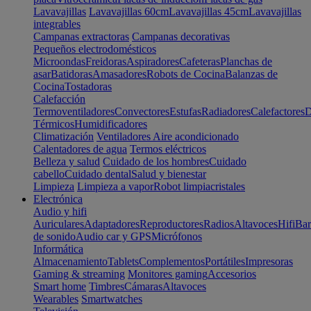
Lavavajillas
Lavavajillas 60cm
Lavavajillas 45cm
Lavavajillas
integrables
Campanas extractoras
Campanas decorativas
Pequeños electrodomésticos
Microondas
Freidoras
Aspiradores
Cafeteras
Planchas de
asar
Batidoras
Amasadores
Robots de Cocina
Balanzas de
Cocina
Tostadoras
Calefacción
Termoventiladores
Convectores
Estufas
Radiadores
Calefactores
D
Térmicos
Humidificadores
Climatización
Ventiladores
Aire acondicionado
Calentadores de agua
Termos eléctricos
Belleza y salud
Cuidado de los hombres
Cuidado
cabello
Cuidado dental
Salud y bienestar
Limpieza
Limpieza a vapor
Robot limpiacristales
Electrónica
Audio y hifi
Auriculares
Adaptadores
Reproductores
Radios
Altavoces
Hifi
Bar
de sonido
Audio car y GPS
Micrófonos
Informática
Almacenamiento
Tablets
Complementos
Portátiles
Impresoras
Gaming & streaming
Monitores gaming
Accesorios
Smart home
Timbres
Cámaras
Altavoces
Wearables
Smartwatches