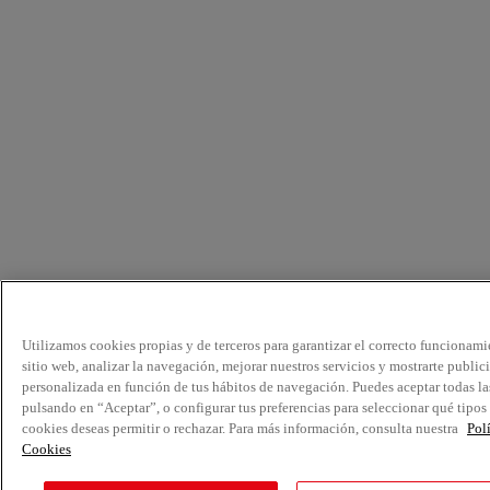
Utilizamos cookies propias y de terceros para garantizar el correcto funcionami
sitio web, analizar la navegación, mejorar nuestros servicios y mostrarte public
personalizada en función de tus hábitos de navegación. Puedes aceptar todas la
pulsando en “Aceptar”, o configurar tus preferencias para seleccionar qué tipos
cookies deseas permitir o rechazar. Para más información, consulta nuestra
Pol
Cookies