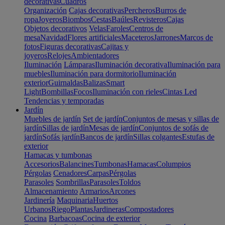
decorativas
Cuadros
Organización
Cajas decorativas
Percheros
Burros de
ropa
Joyeros
Biombos
Cestas
Baúles
Revisteros
Cajas
Objetos decorativos
Velas
Faroles
Centros de
mesa
Navidad
Flores artificiales
Maceteros
Jarrones
Marcos de
fotos
Figuras decorativas
Cajitas y
joyeros
Relojes
Ambientadores
Iluminación
Lámparas
Iluminación decorativa
Iluminación para
muebles
Iluminación para dormitorio
Iluminación
exterior
Guirnaldas
Balizas
Smart
Light
Bombillas
Focos
Iluminación con rieles
Cintas Led
Tendencias y temporadas
Jardín
Muebles de jardín
Set de jardín
Conjuntos de mesas y sillas de
jardín
Sillas de jardín
Mesas de jardín
Conjuntos de sofás de
jardín
Sofás jardín
Bancos de jardín
Sillas colgantes
Estufas de
exterior
Hamacas y tumbonas
Accesorios
Balancines
Tumbonas
Hamacas
Columpios
Pérgolas
Cenadores
Carpas
Pérgolas
Parasoles
Sombrillas
Parasoles
Toldos
Almacenamiento
Armarios
Arcones
Jardinería
Maquinaria
Huertos
Urbanos
Riego
Plantas
Jardineras
Compostadores
Cocina
Barbacoas
Cocina de exterior