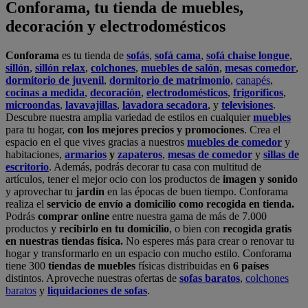
Conforama, tu tienda de muebles,
decoración y electrodomésticos
Conforama
es tu tienda de
sofás
,
sofá cama
,
sofá chaise longue
,
sillón
,
sillón relax
,
colchones
,
muebles de salón
,
mesas comedor
,
dormitorio de juvenil
,
dormitorio de matrimonio
,
canapés
,
cocinas a medida
,
decoración
,
electrodomésticos
,
frigoríficos
,
microondas
,
lavavajillas
,
lavadora secadora
, y
televisiones
.
Descubre nuestra amplia variedad de estilos en cualquier
muebles
para tu hogar,
con los mejores precios y promociones
. Crea el
espacio en el que vives gracias a nuestros
muebles de comedor
y
habitaciones,
armarios
y
zapateros
,
mesas de comedor
y
sillas de
escritorio
. Además, podrás decorar tu casa con multitud de
artículos, tener el mejor ocio con los productos de
imagen y sonido
y aprovechar tu
jardín
en las épocas de buen tiempo. Conforama
realiza el
servicio de envío a domicilio como recogida en tienda.
Podrás
comprar online
entre nuestra gama de más de 7.000
productos y
recibirlo en tu domicilio
, o bien con
recogida gratis
en nuestras tiendas física.
No esperes más para crear o renovar tu
hogar y transformarlo en un espacio con mucho estilo. Conforama
tiene 300
tiendas de muebles
físicas distribuidas en
6 países
distintos. Aproveche nuestras ofertas de
sofas baratos
,
colchones
baratos
y
liquidaciones de sofas
.