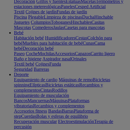
Decoración
Grifos y fuentes
Estatuas
Macetas
Termómetros y
estaciones metereológicas
Paneles
Cesped Artificial
Textil
Cojines de jardín
Fundas de jardín
Piscina
Plegable
Limpieza de piscinas
Ducha
Hinchable
Juguetes
Columpios
Toboganes
Hinchables
Casitas
Mascotas
Comederos
Jaulas
Casetas para mascotas
Bebé
Habitación bebé
Humidificadores
Cestas
Colchón para
bebé
Muebles para habitación de bebé
Cunas
Cama
bebé
Decoración bebé
Paseo
Coche
Mochilas
Accesorios
Capazos
Carrito ligero
Baño e higiene
Aspirador nasal
Orinales
Textil bebé
Cojines
Funda
Seguridad
Barreras
Deporte
Equipamiento de cardio
Máquinas de remo
Bicicletas
spinning
Elípticas
Bicicletas estáticas
Recambios y
complementos
Cintas
Rodillos
Equipamiento de musculación
Bancos
Mancuernas
Máquinas
Plataformas
vibratorias
Recambios y complementos
Accesorios fitness
Bandas
Barras
Plataforma de
step
Cuerdas
Bolas y esferas de equilibrio
Recuperación muscular
Electroestimulación
Terapia de
percusión