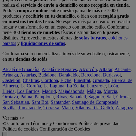
realiza el
servicio de envío a domicilio como recogida en tienda.
Podrás
comprar online
entre nuestra gama de más de 7.000
productos y
recibirlo en tu domicilio
, o bien con
recogida gratis
en nuestras tiendas física.
No esperes más para crear o renovar tu
hogar y transformarlo en un espacio con mucho estilo. Conforama
tiene 300
tiendas de muebles
físicas distribuidas en
6 países
distintos. Aproveche nuestras ofertas de
sofas baratos
,
colchones
baratos
y
liquidaciones de sofas
.
Conforama solo comercializa a través de su website o, físicamente,
en sus
tiendas de sofás
.
Alcalá de Guadaíra
,
Alcalá de Henares
,
Alcorcón
,
Alfafar
,
Alicante
,
Arinaga
,
Asturias
,
Badalona
,
Barakaldo
,
Barcelona
,
Burjassot
,
Castellón
,
Chafiras
,
Cordoba
,
Elche
,
Finestrat
,
Granada
,
Huércal de
Almería
,
La Coruña
,
La Laguna
,
La Zenia
,
Lanzarote
,
León
,
Lleida
,
Los Barrios
,
Madrid
,
Majadahonda
,
Málaga
,
Murcia
,
Orotava
,
Palma
,
Pamplona
,
Rivas
,
Sabadell
,
Sagunto
,
Salt, Girona
,
San Sebastian
,
Sant Boi
,
Santander
,
Santiago de Compostela
,
Sevilla
,
Tamaraceite
,
Terrassa
,
Viana
,
Vilanova i la Geltrú
,
Zaragoza
Ver más >>
© Conforama
Términos y Condiciones
Política de privacidad
Política de cookies
Configuración de Cookies