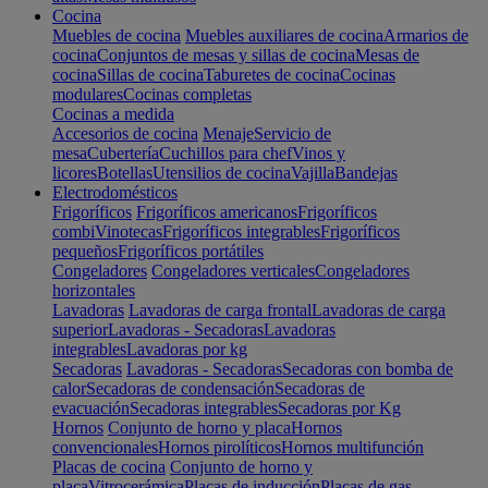
Cocina
Muebles de cocina
Muebles auxiliares de cocina
Armarios de
cocina
Conjuntos de mesas y sillas de cocina
Mesas de
cocina
Sillas de cocina
Taburetes de cocina
Cocinas
modulares
Cocinas completas
Cocinas a medida
Accesorios de cocina
Menaje
Servicio de
mesa
Cubertería
Cuchillos para chef
Vinos y
licores
Botellas
Utensilios de cocina
Vajilla
Bandejas
Electrodomésticos
Frigoríficos
Frigoríficos americanos
Frigoríficos
combi
Vinotecas
Frigoríficos integrables
Frigoríficos
pequeños
Frigoríficos portátiles
Congeladores
Congeladores verticales
Congeladores
horizontales
Lavadoras
Lavadoras de carga frontal
Lavadoras de carga
superior
Lavadoras - Secadoras
Lavadoras
integrables
Lavadoras por kg
Secadoras
Lavadoras - Secadoras
Secadoras con bomba de
calor
Secadoras de condensación
Secadoras de
evacuación
Secadoras integrables
Secadoras por Kg
Hornos
Conjunto de horno y placa
Hornos
convencionales
Hornos pirolíticos
Hornos multifunción
Placas de cocina
Conjunto de horno y
placa
Vitrocerámica
Placas de inducción
Placas de gas