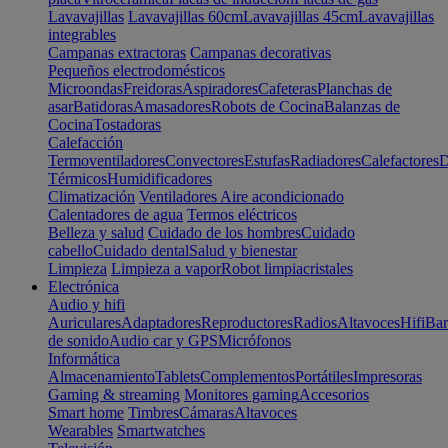
Lavavajillas
Lavavajillas 60cm
Lavavajillas 45cm
Lavavajillas
integrables
Campanas extractoras
Campanas decorativas
Pequeños electrodomésticos
Microondas
Freidoras
Aspiradores
Cafeteras
Planchas de
asar
Batidoras
Amasadores
Robots de Cocina
Balanzas de
Cocina
Tostadoras
Calefacción
Termoventiladores
Convectores
Estufas
Radiadores
Calefactores
D
Térmicos
Humidificadores
Climatización
Ventiladores
Aire acondicionado
Calentadores de agua
Termos eléctricos
Belleza y salud
Cuidado de los hombres
Cuidado
cabello
Cuidado dental
Salud y bienestar
Limpieza
Limpieza a vapor
Robot limpiacristales
Electrónica
Audio y hifi
Auriculares
Adaptadores
Reproductores
Radios
Altavoces
Hifi
Bar
de sonido
Audio car y GPS
Micrófonos
Informática
Almacenamiento
Tablets
Complementos
Portátiles
Impresoras
Gaming & streaming
Monitores gaming
Accesorios
Smart home
Timbres
Cámaras
Altavoces
Wearables
Smartwatches