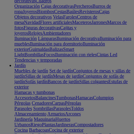
decorativas
Cuadros
Organización
Cajas decorativas
Percheros
Burros de
ropa
Joyeros
Biombos
Cestas
Baúles
Revisteros
Cajas
Objetos decorativos
Velas
Faroles
Centros de
mesa
Navidad
Flores artificiales
Maceteros
Jarrones
Marcos de
fotos
Figuras decorativas
Cajitas y
joyeros
Relojes
Ambientadores
Iluminación
Lámparas
Iluminación decorativa
Iluminación para
muebles
Iluminación para dormitorio
Iluminación
exterior
Guirnaldas
Balizas
Smart
Light
Bombillas
Focos
Iluminación con rieles
Cintas Led
Tendencias y temporadas
Jardín
Muebles de jardín
Set de jardín
Conjuntos de mesas y sillas de
jardín
Sillas de jardín
Mesas de jardín
Conjuntos de sofás de
jardín
Sofás jardín
Bancos de jardín
Sillas colgantes
Estufas de
exterior
Hamacas y tumbonas
Accesorios
Balancines
Tumbonas
Hamacas
Columpios
Pérgolas
Cenadores
Carpas
Pérgolas
Parasoles
Sombrillas
Parasoles
Toldos
Almacenamiento
Armarios
Arcones
Jardinería
Maquinaria
Huertos
Urbanos
Riego
Plantas
Jardineras
Compostadores
Cocina
Barbacoas
Cocina de exterior