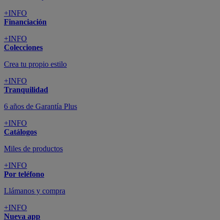
+INFO
Financiación
+INFO
Colecciones
Crea tu propio estilo
+INFO
Tranquilidad
6 años de Garantía Plus
+INFO
Catálogos
Miles de productos
+INFO
Por teléfono
Llámanos y compra
+INFO
Nueva app