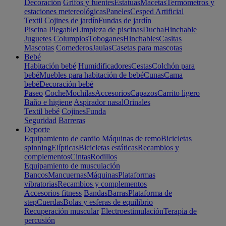
Decoración
Grifos y fuentes
Estatuas
Macetas
Termómetros y
estaciones metereológicas
Paneles
Cesped Artificial
Textil
Cojines de jardín
Fundas de jardín
Piscina
Plegable
Limpieza de piscinas
Ducha
Hinchable
Juguetes
Columpios
Toboganes
Hinchables
Casitas
Mascotas
Comederos
Jaulas
Casetas para mascotas
Bebé
Habitación bebé
Humidificadores
Cestas
Colchón para
bebé
Muebles para habitación de bebé
Cunas
Cama
bebé
Decoración bebé
Paseo
Coche
Mochilas
Accesorios
Capazos
Carrito ligero
Baño e higiene
Aspirador nasal
Orinales
Textil bebé
Cojines
Funda
Seguridad
Barreras
Deporte
Equipamiento de cardio
Máquinas de remo
Bicicletas
spinning
Elípticas
Bicicletas estáticas
Recambios y
complementos
Cintas
Rodillos
Equipamiento de musculación
Bancos
Mancuernas
Máquinas
Plataformas
vibratorias
Recambios y complementos
Accesorios fitness
Bandas
Barras
Plataforma de
step
Cuerdas
Bolas y esferas de equilibrio
Recuperación muscular
Electroestimulación
Terapia de
percusión