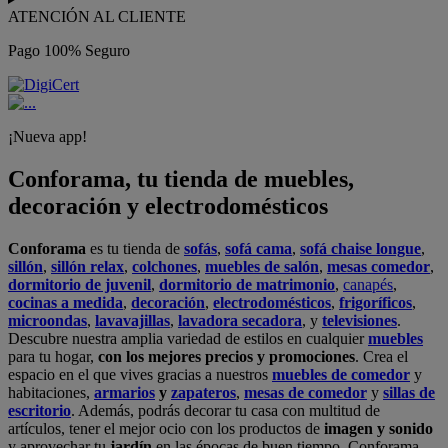
ATENCIÓN AL CLIENTE
Pago 100% Seguro
¡Nueva app!
Conforama, tu tienda de muebles,
decoración y electrodomésticos
Conforama
es tu tienda de
sofás
,
sofá cama
,
sofá chaise longue
,
sillón
,
sillón relax
,
colchones
,
muebles de salón
,
mesas comedor
,
dormitorio de juvenil
,
dormitorio de matrimonio
,
canapés
,
cocinas a medida
,
decoración
,
electrodomésticos
,
frigoríficos
,
microondas
,
lavavajillas
,
lavadora secadora
, y
televisiones
.
Descubre nuestra amplia variedad de estilos en cualquier
muebles
para tu hogar,
con los mejores precios y promociones
. Crea el
espacio en el que vives gracias a nuestros
muebles de comedor
y
habitaciones,
armarios
y
zapateros
,
mesas de comedor
y
sillas de
escritorio
. Además, podrás decorar tu casa con multitud de
artículos, tener el mejor ocio con los productos de
imagen y sonido
y aprovechar tu
jardín
en las épocas de buen tiempo. Conforama