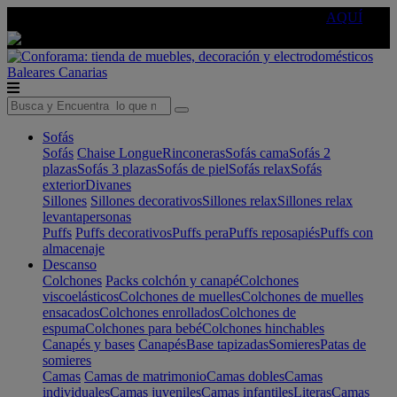
🔵Cambia tu electro con
-10% EXTRA
de descuento ☑️
AQUÍ
Baleares
Canarias
Sofás
Sofás
Chaise Longue
Rinconeras
Sofás cama
Sofás 2
plazas
Sofás 3 plazas
Sofás de piel
Sofás relax
Sofás
exterior
Divanes
Sillones
Sillones decorativos
Sillones relax
Sillones relax
levantapersonas
Puffs
Puffs decorativos
Puffs pera
Puffs reposapiés
Puffs con
almacenaje
Descanso
Colchones
Packs colchón y canapé
Colchones
viscoelásticos
Colchones de muelles
Colchones de muelles
ensacados
Colchones enrollados
Colchones de
espuma
Colchones para bebé
Colchones hinchables
Canapés y bases
Canapés
Base tapizadas
Somieres
Patas de
somieres
Camas
Camas de matrimonio
Camas dobles
Camas
individuales
Camas juveniles
Camas infantiles
Literas
Camas