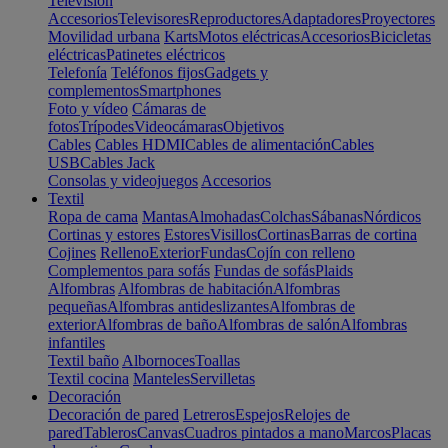
Televisión
Accesorios
Televisores
Reproductores
Adaptadores
Proyectores
Movilidad urbana
Karts
Motos eléctricas
Accesorios
Bicicletas
eléctricas
Patinetes eléctricos
Telefonía
Teléfonos fijos
Gadgets y
complementos
Smartphones
Foto y vídeo
Cámaras de
fotos
Trípodes
Videocámaras
Objetivos
Cables
Cables HDMI
Cables de alimentación
Cables
USB
Cables Jack
Consolas y videojuegos
Accesorios
Textil
Ropa de cama
Mantas
Almohadas
Colchas
Sábanas
Nórdicos
Cortinas y estores
Estores
Visillos
Cortinas
Barras de cortina
Cojines
Relleno
Exterior
Fundas
Cojín con relleno
Complementos para sofás
Fundas de sofás
Plaids
Alfombras
Alfombras de habitación
Alfombras
pequeñas
Alfombras antideslizantes
Alfombras de
exterior
Alfombras de baño
Alfombras de salón
Alfombras
infantiles
Textil baño
Albornoces
Toallas
Textil cocina
Manteles
Servilletas
Decoración
Decoración de pared
Letreros
Espejos
Relojes de
pared
Tableros
Canvas
Cuadros pintados a mano
Marcos
Placas