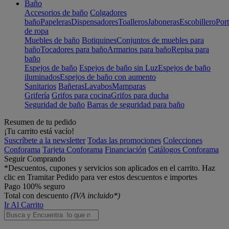
Baño
Accesorios de baño
Colgadores
baño
Papeleras
Dispensadores
Toalleros
Jaboneras
Escobillero
Port
de ropa
Muebles de baño
Botiquines
Conjuntos de muebles para
baño
Tocadores para baño
Armarios para baño
Repisa para
baño
Espejos de baño
Espejos de baño sin Luz
Espejos de baño
iluminados
Espejos de baño con aumento
Sanitarios
Bañeras
Lavabos
Mamparas
Grifería
Grifos para cocina
Grifos para ducha
Seguridad de baño
Barras de seguridad para baño
Resumen de tu pedido
¡Tu carrito está vacío!
Suscríbete a la newsletter
Todas las promociones
Colecciones
Conforama
Tarjeta Conforama
Financiación
Catálogos Conforama
Seguir Comprando
*Descuentos, cupones y servicios son aplicados en el carrito. Haz
clic en Tramitar Pedido para ver estos descuentos e importes
Pago 100% seguro
Total con descuento
(IVA incluido*)
Ir Al Carrito