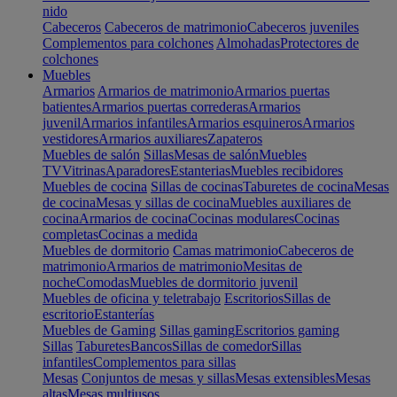
nido
Cabeceros
Cabeceros de matrimonio
Cabeceros juveniles
Complementos para colchones
Almohadas
Protectores de
colchones
Muebles
Armarios
Armarios de matrimonio
Armarios puertas
batientes
Armarios puertas correderas
Armarios
juvenil
Armarios infantiles
Armarios esquineros
Armarios
vestidores
Armarios auxiliares
Zapateros
Muebles de salón
Sillas
Mesas de salón
Muebles
TV
Vitrinas
Aparadores
Estanterias
Muebles recibidores
Muebles de cocina
Sillas de cocinas
Taburetes de cocina
Mesas
de cocina
Mesas y sillas de cocina
Muebles auxiliares de
cocina
Armarios de cocina
Cocinas modulares
Cocinas
completas
Cocinas a medida
Muebles de dormitorio
Camas matrimonio
Cabeceros de
matrimonio
Armarios de matrimonio
Mesitas de
noche
Comodas
Muebles de dormitorio juvenil
Muebles de oficina y teletrabajo
Escritorios
Sillas de
escritorio
Estanterías
Muebles de Gaming
Sillas gaming
Escritorios gaming
Sillas
Taburetes
Bancos
Sillas de comedor
Sillas
infantiles
Complementos para sillas
Mesas
Conjuntos de mesas y sillas
Mesas extensibles
Mesas
altas
Mesas multiusos