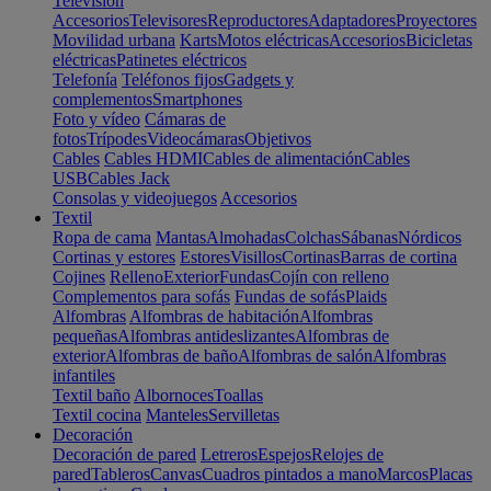
Televisión
Accesorios
Televisores
Reproductores
Adaptadores
Proyectores
Movilidad urbana
Karts
Motos eléctricas
Accesorios
Bicicletas
eléctricas
Patinetes eléctricos
Telefonía
Teléfonos fijos
Gadgets y
complementos
Smartphones
Foto y vídeo
Cámaras de
fotos
Trípodes
Videocámaras
Objetivos
Cables
Cables HDMI
Cables de alimentación
Cables
USB
Cables Jack
Consolas y videojuegos
Accesorios
Textil
Ropa de cama
Mantas
Almohadas
Colchas
Sábanas
Nórdicos
Cortinas y estores
Estores
Visillos
Cortinas
Barras de cortina
Cojines
Relleno
Exterior
Fundas
Cojín con relleno
Complementos para sofás
Fundas de sofás
Plaids
Alfombras
Alfombras de habitación
Alfombras
pequeñas
Alfombras antideslizantes
Alfombras de
exterior
Alfombras de baño
Alfombras de salón
Alfombras
infantiles
Textil baño
Albornoces
Toallas
Textil cocina
Manteles
Servilletas
Decoración
Decoración de pared
Letreros
Espejos
Relojes de
pared
Tableros
Canvas
Cuadros pintados a mano
Marcos
Placas