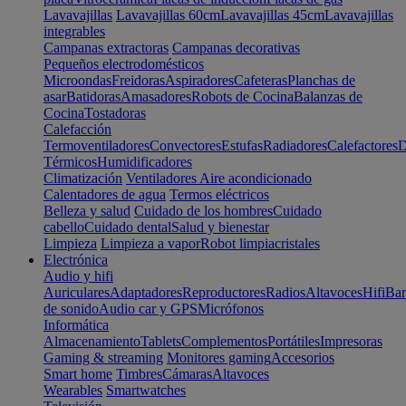
Lavavajillas
Lavavajillas 60cm
Lavavajillas 45cm
Lavavajillas
integrables
Campanas extractoras
Campanas decorativas
Pequeños electrodomésticos
Microondas
Freidoras
Aspiradores
Cafeteras
Planchas de
asar
Batidoras
Amasadores
Robots de Cocina
Balanzas de
Cocina
Tostadoras
Calefacción
Termoventiladores
Convectores
Estufas
Radiadores
Calefactores
D
Térmicos
Humidificadores
Climatización
Ventiladores
Aire acondicionado
Calentadores de agua
Termos eléctricos
Belleza y salud
Cuidado de los hombres
Cuidado
cabello
Cuidado dental
Salud y bienestar
Limpieza
Limpieza a vapor
Robot limpiacristales
Electrónica
Audio y hifi
Auriculares
Adaptadores
Reproductores
Radios
Altavoces
Hifi
Bar
de sonido
Audio car y GPS
Micrófonos
Informática
Almacenamiento
Tablets
Complementos
Portátiles
Impresoras
Gaming & streaming
Monitores gaming
Accesorios
Smart home
Timbres
Cámaras
Altavoces
Wearables
Smartwatches