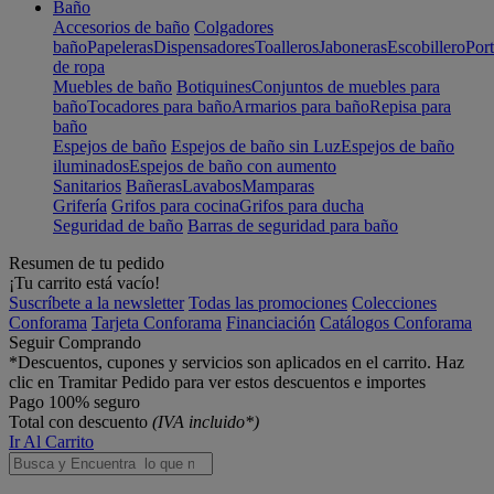
Baño
Accesorios de baño
Colgadores
baño
Papeleras
Dispensadores
Toalleros
Jaboneras
Escobillero
Port
de ropa
Muebles de baño
Botiquines
Conjuntos de muebles para
baño
Tocadores para baño
Armarios para baño
Repisa para
baño
Espejos de baño
Espejos de baño sin Luz
Espejos de baño
iluminados
Espejos de baño con aumento
Sanitarios
Bañeras
Lavabos
Mamparas
Grifería
Grifos para cocina
Grifos para ducha
Seguridad de baño
Barras de seguridad para baño
Resumen de tu pedido
¡Tu carrito está vacío!
Suscríbete a la newsletter
Todas las promociones
Colecciones
Conforama
Tarjeta Conforama
Financiación
Catálogos Conforama
Seguir Comprando
*Descuentos, cupones y servicios son aplicados en el carrito. Haz
clic en Tramitar Pedido para ver estos descuentos e importes
Pago 100% seguro
Total con descuento
(IVA incluido*)
Ir Al Carrito