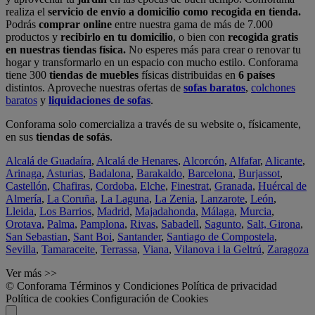
realiza el
servicio de envío a domicilio como recogida en tienda.
Podrás
comprar online
entre nuestra gama de más de 7.000
productos y
recibirlo en tu domicilio
, o bien con
recogida gratis
en nuestras tiendas física.
No esperes más para crear o renovar tu
hogar y transformarlo en un espacio con mucho estilo. Conforama
tiene 300
tiendas de muebles
físicas distribuidas en
6 países
distintos. Aproveche nuestras ofertas de
sofas baratos
,
colchones
baratos
y
liquidaciones de sofas
.
Conforama solo comercializa a través de su website o, físicamente,
en sus
tiendas de sofás
.
Alcalá de Guadaíra
,
Alcalá de Henares
,
Alcorcón
,
Alfafar
,
Alicante
,
Arinaga
,
Asturias
,
Badalona
,
Barakaldo
,
Barcelona
,
Burjassot
,
Castellón
,
Chafiras
,
Cordoba
,
Elche
,
Finestrat
,
Granada
,
Huércal de
Almería
,
La Coruña
,
La Laguna
,
La Zenia
,
Lanzarote
,
León
,
Lleida
,
Los Barrios
,
Madrid
,
Majadahonda
,
Málaga
,
Murcia
,
Orotava
,
Palma
,
Pamplona
,
Rivas
,
Sabadell
,
Sagunto
,
Salt, Girona
,
San Sebastian
,
Sant Boi
,
Santander
,
Santiago de Compostela
,
Sevilla
,
Tamaraceite
,
Terrassa
,
Viana
,
Vilanova i la Geltrú
,
Zaragoza
Ver más >>
© Conforama
Términos y Condiciones
Política de privacidad
Política de cookies
Configuración de Cookies