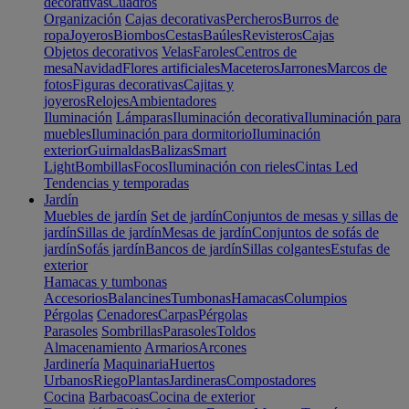
decorativas
Cuadros
Organización
Cajas decorativas
Percheros
Burros de
ropa
Joyeros
Biombos
Cestas
Baúles
Revisteros
Cajas
Objetos decorativos
Velas
Faroles
Centros de
mesa
Navidad
Flores artificiales
Maceteros
Jarrones
Marcos de
fotos
Figuras decorativas
Cajitas y
joyeros
Relojes
Ambientadores
Iluminación
Lámparas
Iluminación decorativa
Iluminación para
muebles
Iluminación para dormitorio
Iluminación
exterior
Guirnaldas
Balizas
Smart
Light
Bombillas
Focos
Iluminación con rieles
Cintas Led
Tendencias y temporadas
Jardín
Muebles de jardín
Set de jardín
Conjuntos de mesas y sillas de
jardín
Sillas de jardín
Mesas de jardín
Conjuntos de sofás de
jardín
Sofás jardín
Bancos de jardín
Sillas colgantes
Estufas de
exterior
Hamacas y tumbonas
Accesorios
Balancines
Tumbonas
Hamacas
Columpios
Pérgolas
Cenadores
Carpas
Pérgolas
Parasoles
Sombrillas
Parasoles
Toldos
Almacenamiento
Armarios
Arcones
Jardinería
Maquinaria
Huertos
Urbanos
Riego
Plantas
Jardineras
Compostadores
Cocina
Barbacoas
Cocina de exterior