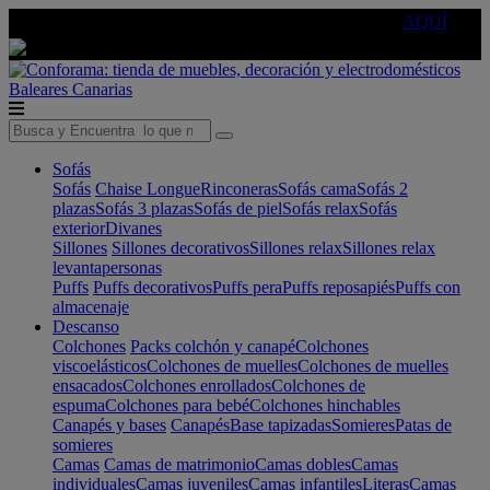
🔵Cambia tu electro con
-10% EXTRA
de descuento ☑️
AQUÍ
Baleares
Canarias
Sofás
Sofás
Chaise Longue
Rinconeras
Sofás cama
Sofás 2
plazas
Sofás 3 plazas
Sofás de piel
Sofás relax
Sofás
exterior
Divanes
Sillones
Sillones decorativos
Sillones relax
Sillones relax
levantapersonas
Puffs
Puffs decorativos
Puffs pera
Puffs reposapiés
Puffs con
almacenaje
Descanso
Colchones
Packs colchón y canapé
Colchones
viscoelásticos
Colchones de muelles
Colchones de muelles
ensacados
Colchones enrollados
Colchones de
espuma
Colchones para bebé
Colchones hinchables
Canapés y bases
Canapés
Base tapizadas
Somieres
Patas de
somieres
Camas
Camas de matrimonio
Camas dobles
Camas
individuales
Camas juveniles
Camas infantiles
Literas
Camas