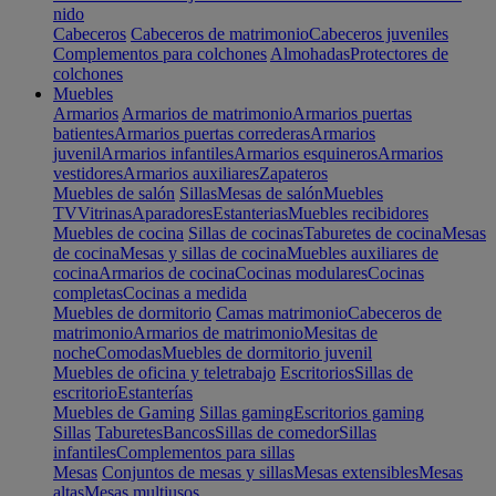
nido
Cabeceros
Cabeceros de matrimonio
Cabeceros juveniles
Complementos para colchones
Almohadas
Protectores de
colchones
Muebles
Armarios
Armarios de matrimonio
Armarios puertas
batientes
Armarios puertas correderas
Armarios
juvenil
Armarios infantiles
Armarios esquineros
Armarios
vestidores
Armarios auxiliares
Zapateros
Muebles de salón
Sillas
Mesas de salón
Muebles
TV
Vitrinas
Aparadores
Estanterias
Muebles recibidores
Muebles de cocina
Sillas de cocinas
Taburetes de cocina
Mesas
de cocina
Mesas y sillas de cocina
Muebles auxiliares de
cocina
Armarios de cocina
Cocinas modulares
Cocinas
completas
Cocinas a medida
Muebles de dormitorio
Camas matrimonio
Cabeceros de
matrimonio
Armarios de matrimonio
Mesitas de
noche
Comodas
Muebles de dormitorio juvenil
Muebles de oficina y teletrabajo
Escritorios
Sillas de
escritorio
Estanterías
Muebles de Gaming
Sillas gaming
Escritorios gaming
Sillas
Taburetes
Bancos
Sillas de comedor
Sillas
infantiles
Complementos para sillas
Mesas
Conjuntos de mesas y sillas
Mesas extensibles
Mesas
altas
Mesas multiusos