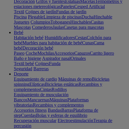
Decoración
Grifos y fuentes
Estatuas
Macetas
Termómetros y
estaciones metereológicas
Paneles
Cesped Artificial
Textil
Cojines de jardín
Fundas de jardín
Piscina
Plegable
Limpieza de piscinas
Ducha
Hinchable
Juguetes
Columpios
Toboganes
Hinchables
Casitas
Mascotas
Comederos
Jaulas
Casetas para mascotas
Bebé
Habitación bebé
Humidificadores
Cestas
Colchón para
bebé
Muebles para habitación de bebé
Cunas
Cama
bebé
Decoración bebé
Paseo
Coche
Mochilas
Accesorios
Capazos
Carrito ligero
Baño e higiene
Aspirador nasal
Orinales
Textil bebé
Cojines
Funda
Seguridad
Barreras
Deporte
Equipamiento de cardio
Máquinas de remo
Bicicletas
spinning
Elípticas
Bicicletas estáticas
Recambios y
complementos
Cintas
Rodillos
Equipamiento de musculación
Bancos
Mancuernas
Máquinas
Plataformas
vibratorias
Recambios y complementos
Accesorios fitness
Bandas
Barras
Plataforma de
step
Cuerdas
Bolas y esferas de equilibrio
Recuperación muscular
Electroestimulación
Terapia de
percusión