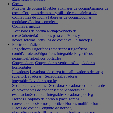
Cocina
Muebles de cocina
Muebles auxiliares de cocina
Armarios de
cocina
Conjuntos de mesas y sillas de cocina
Mesas de
cocina
Sillas de cocina
Taburetes de cocina
Cocinas
modulares
Cocinas completas
Cocinas a medida
Accesorios de cocina
Menaje
Servicio de
mesa
Cubertería
Cuchillos para chef
Vinos y
licores
Botellas
Utensilios de cocina
Vajilla
Bandejas
Electrodomésticos
Frigoríficos
Frigoríficos americanos
Frigoríficos
combi
Vinotecas
Frigoríficos integrables
Frigoríficos
pequeños
Frigoríficos portátiles
Congeladores
Congeladores verticales
Congeladores
horizontales
Lavadoras
Lavadoras de carga frontal
Lavadoras de carga
superior
Lavadoras - Secadoras
Lavadoras
integrables
Lavadoras por kg
Secadoras
Lavadoras - Secadoras
Secadoras con bomba de
calor
Secadoras de condensación
Secadoras de
evacuación
Secadoras integrables
Secadoras por Kg
Hornos
Conjunto de horno y placa
Hornos
convencionales
Hornos pirolíticos
Hornos multifunción
Placas de cocina
Conjunto de horno y
placa
Vitrocerámica
Placas de inducción
Placas de gas