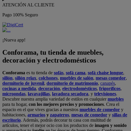
ATENCIÓN AL CLIENTE
Pago 100% Seguro
¡Nueva app!
Conforama, tu tienda de muebles,
decoración y electrodomésticos
Conforama
es tu tienda de
sofás
,
sofá cama
,
sofá chaise longue
,
sillón
,
sillón relax
,
colchones
,
muebles de salón
,
mesas comedor
,
dormitorio de juvenil
,
dormitorio de matrimonio
,
canapés
,
cocinas a medida
,
decoración
,
electrodomésticos
,
frigoríficos
,
microondas
,
lavavajillas
,
lavadora secadora
, y
televisiones
.
Descubre nuestra amplia variedad de estilos en cualquier
muebles
para tu hogar,
con los mejores precios y promociones
. Crea el
espacio en el que vives gracias a nuestros
muebles de comedor
y
habitaciones,
armarios
y
zapateros
,
mesas de comedor
y
sillas de
escritorio
. Además, podrás decorar tu casa con multitud de
artículos, tener el mejor ocio con los productos de
imagen y sonido
y aprovechar tu
jardín
en las épocas de buen tiempo. Conforama