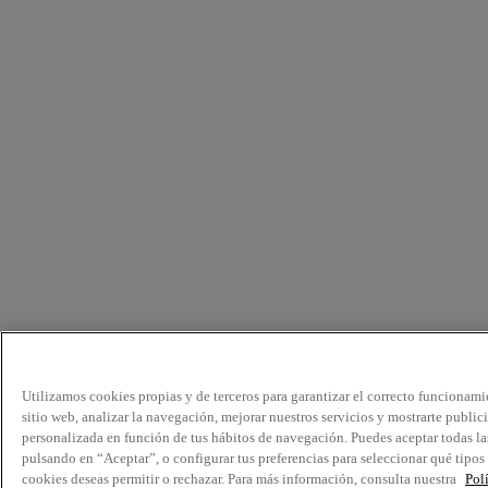
Utilizamos cookies propias y de terceros para garantizar el correcto funcionami
sitio web, analizar la navegación, mejorar nuestros servicios y mostrarte public
personalizada en función de tus hábitos de navegación. Puedes aceptar todas la
pulsando en “Aceptar”, o configurar tus preferencias para seleccionar qué tipos
cookies deseas permitir o rechazar. Para más información, consulta nuestra
Pol