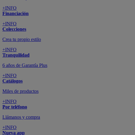
+INFO
Financiación
+INFO
Colecciones
Crea tu propio estilo
+INFO
Tranquilidad
6 años de Garantía Plus
+INFO
Catálogos
Miles de productos
+INFO
Por teléfono
Llámanos y compra
+INFO
Nueva app