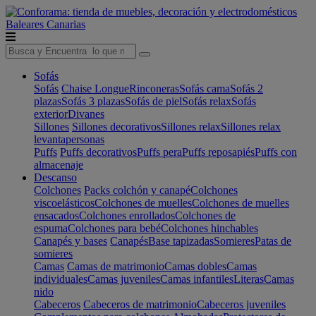
Baleares
Canarias
Sofás
Sofás
Chaise Longue
Rinconeras
Sofás cama
Sofás 2
plazas
Sofás 3 plazas
Sofás de piel
Sofás relax
Sofás
exterior
Divanes
Sillones
Sillones decorativos
Sillones relax
Sillones relax
levantapersonas
Puffs
Puffs decorativos
Puffs pera
Puffs reposapiés
Puffs con
almacenaje
Descanso
Colchones
Packs colchón y canapé
Colchones
viscoelásticos
Colchones de muelles
Colchones de muelles
ensacados
Colchones enrollados
Colchones de
espuma
Colchones para bebé
Colchones hinchables
Canapés y bases
Canapés
Base tapizadas
Somieres
Patas de
somieres
Camas
Camas de matrimonio
Camas dobles
Camas
individuales
Camas juveniles
Camas infantiles
Literas
Camas
nido
Cabeceros
Cabeceros de matrimonio
Cabeceros juveniles