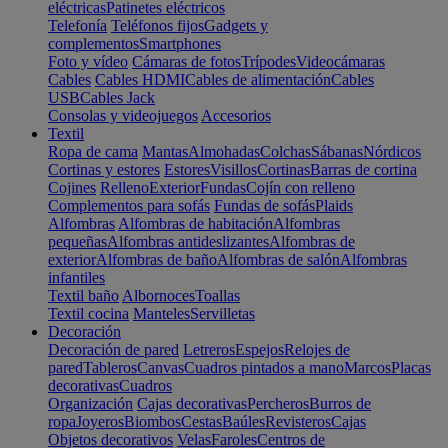
eléctricas
Patinetes eléctricos
Telefonía
Teléfonos fijos
Gadgets y
complementos
Smartphones
Foto y vídeo
Cámaras de fotos
Trípodes
Videocámaras
Cables
Cables HDMI
Cables de alimentación
Cables
USB
Cables Jack
Consolas y videojuegos
Accesorios
Textil
Ropa de cama
Mantas
Almohadas
Colchas
Sábanas
Nórdicos
Cortinas y estores
Estores
Visillos
Cortinas
Barras de cortina
Cojines
Relleno
Exterior
Fundas
Cojín con relleno
Complementos para sofás
Fundas de sofás
Plaids
Alfombras
Alfombras de habitación
Alfombras
pequeñas
Alfombras antideslizantes
Alfombras de
exterior
Alfombras de baño
Alfombras de salón
Alfombras
infantiles
Textil baño
Albornoces
Toallas
Textil cocina
Manteles
Servilletas
Decoración
Decoración de pared
Letreros
Espejos
Relojes de
pared
Tableros
Canvas
Cuadros pintados a mano
Marcos
Placas
decorativas
Cuadros
Organización
Cajas decorativas
Percheros
Burros de
ropa
Joyeros
Biombos
Cestas
Baúles
Revisteros
Cajas
Objetos decorativos
Velas
Faroles
Centros de