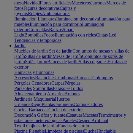
mesa
Navidad
Flores artificiales
Maceteros
Jarrones
Marcos de
fotos
Figuras decorativas
Cajitas y
joyeros
Relojes
Ambientadores
Iluminación
Lámparas
Iluminación decorativa
Iluminación para
muebles
Iluminación para dormitorio
Iluminación
exterior
Guirnaldas
Balizas
Smart
Light
Bombillas
Focos
Iluminación con rieles
Cintas Led
Tendencias y temporadas
Jardín
Muebles de jardín
Set de jardín
Conjuntos de mesas y sillas de
jardín
Sillas de jardín
Mesas de jardín
Conjuntos de sofás de
jardín
Sofás jardín
Bancos de jardín
Sillas colgantes
Estufas de
exterior
Hamacas y tumbonas
Accesorios
Balancines
Tumbonas
Hamacas
Columpios
Pérgolas
Cenadores
Carpas
Pérgolas
Parasoles
Sombrillas
Parasoles
Toldos
Almacenamiento
Armarios
Arcones
Jardinería
Maquinaria
Huertos
Urbanos
Riego
Plantas
Jardineras
Compostadores
Cocina
Barbacoas
Cocina de exterior
Decoración
Grifos y fuentes
Estatuas
Macetas
Termómetros y
estaciones metereológicas
Paneles
Cesped Artificial
Textil
Cojines de jardín
Fundas de jardín
Piscina
Plegable
Limpieza de piscinas
Ducha
Hinchable