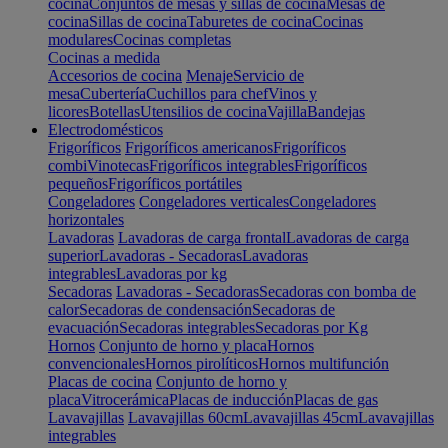
cocina
Conjuntos de mesas y sillas de cocina
Mesas de
cocina
Sillas de cocina
Taburetes de cocina
Cocinas
modulares
Cocinas completas
Cocinas a medida
Accesorios de cocina
Menaje
Servicio de
mesa
Cubertería
Cuchillos para chef
Vinos y
licores
Botellas
Utensilios de cocina
Vajilla
Bandejas
Electrodomésticos
Frigoríficos
Frigoríficos americanos
Frigoríficos
combi
Vinotecas
Frigoríficos integrables
Frigoríficos
pequeños
Frigoríficos portátiles
Congeladores
Congeladores verticales
Congeladores
horizontales
Lavadoras
Lavadoras de carga frontal
Lavadoras de carga
superior
Lavadoras - Secadoras
Lavadoras
integrables
Lavadoras por kg
Secadoras
Lavadoras - Secadoras
Secadoras con bomba de
calor
Secadoras de condensación
Secadoras de
evacuación
Secadoras integrables
Secadoras por Kg
Hornos
Conjunto de horno y placa
Hornos
convencionales
Hornos pirolíticos
Hornos multifunción
Placas de cocina
Conjunto de horno y
placa
Vitrocerámica
Placas de inducción
Placas de gas
Lavavajillas
Lavavajillas 60cm
Lavavajillas 45cm
Lavavajillas
integrables