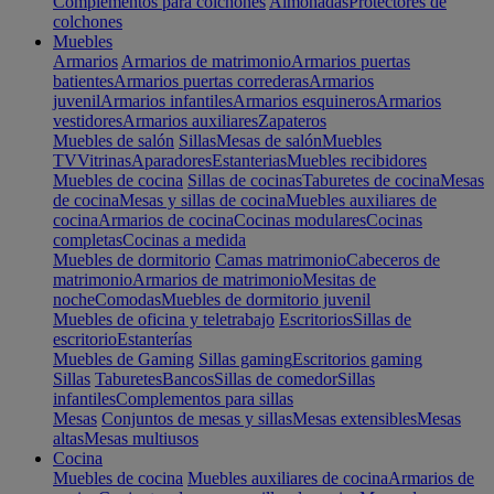
Complementos para colchones
Almohadas
Protectores de
colchones
Muebles
Armarios
Armarios de matrimonio
Armarios puertas
batientes
Armarios puertas correderas
Armarios
juvenil
Armarios infantiles
Armarios esquineros
Armarios
vestidores
Armarios auxiliares
Zapateros
Muebles de salón
Sillas
Mesas de salón
Muebles
TV
Vitrinas
Aparadores
Estanterias
Muebles recibidores
Muebles de cocina
Sillas de cocinas
Taburetes de cocina
Mesas
de cocina
Mesas y sillas de cocina
Muebles auxiliares de
cocina
Armarios de cocina
Cocinas modulares
Cocinas
completas
Cocinas a medida
Muebles de dormitorio
Camas matrimonio
Cabeceros de
matrimonio
Armarios de matrimonio
Mesitas de
noche
Comodas
Muebles de dormitorio juvenil
Muebles de oficina y teletrabajo
Escritorios
Sillas de
escritorio
Estanterías
Muebles de Gaming
Sillas gaming
Escritorios gaming
Sillas
Taburetes
Bancos
Sillas de comedor
Sillas
infantiles
Complementos para sillas
Mesas
Conjuntos de mesas y sillas
Mesas extensibles
Mesas
altas
Mesas multiusos
Cocina
Muebles de cocina
Muebles auxiliares de cocina
Armarios de