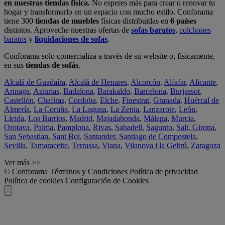
en nuestras tiendas física.
No esperes más para crear o renovar tu
hogar y transformarlo en un espacio con mucho estilo. Conforama
tiene 300
tiendas de muebles
físicas distribuidas en
6 países
distintos. Aproveche nuestras ofertas de
sofas baratos
,
colchones
baratos
y
liquidaciones de sofas
.
Conforama solo comercializa a través de su website o, físicamente,
en sus
tiendas de sofás
.
Alcalá de Guadaíra
,
Alcalá de Henares
,
Alcorcón
,
Alfafar
,
Alicante
,
Arinaga
,
Asturias
,
Badalona
,
Barakaldo
,
Barcelona
,
Burjassot
,
Castellón
,
Chafiras
,
Cordoba
,
Elche
,
Finestrat
,
Granada
,
Huércal de
Almería
,
La Coruña
,
La Laguna
,
La Zenia
,
Lanzarote
,
León
,
Lleida
,
Los Barrios
,
Madrid
,
Majadahonda
,
Málaga
,
Murcia
,
Orotava
,
Palma
,
Pamplona
,
Rivas
,
Sabadell
,
Sagunto
,
Salt, Girona
,
San Sebastian
,
Sant Boi
,
Santander
,
Santiago de Compostela
,
Sevilla
,
Tamaraceite
,
Terrassa
,
Viana
,
Vilanova i la Geltrú
,
Zaragoza
Ver más >>
© Conforama
Términos y Condiciones
Política de privacidad
Política de cookies
Configuración de Cookies