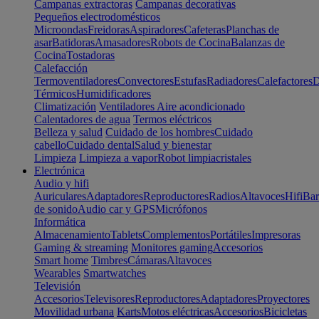
Campanas extractoras
Campanas decorativas
Pequeños electrodomésticos
Microondas
Freidoras
Aspiradores
Cafeteras
Planchas de
asar
Batidoras
Amasadores
Robots de Cocina
Balanzas de
Cocina
Tostadoras
Calefacción
Termoventiladores
Convectores
Estufas
Radiadores
Calefactores
D
Térmicos
Humidificadores
Climatización
Ventiladores
Aire acondicionado
Calentadores de agua
Termos eléctricos
Belleza y salud
Cuidado de los hombres
Cuidado
cabello
Cuidado dental
Salud y bienestar
Limpieza
Limpieza a vapor
Robot limpiacristales
Electrónica
Audio y hifi
Auriculares
Adaptadores
Reproductores
Radios
Altavoces
Hifi
Bar
de sonido
Audio car y GPS
Micrófonos
Informática
Almacenamiento
Tablets
Complementos
Portátiles
Impresoras
Gaming & streaming
Monitores gaming
Accesorios
Smart home
Timbres
Cámaras
Altavoces
Wearables
Smartwatches
Televisión
Accesorios
Televisores
Reproductores
Adaptadores
Proyectores
Movilidad urbana
Karts
Motos eléctricas
Accesorios
Bicicletas