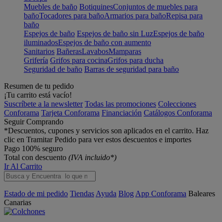
Muebles de baño
Botiquines
Conjuntos de muebles para
baño
Tocadores para baño
Armarios para baño
Repisa para
baño
Espejos de baño
Espejos de baño sin Luz
Espejos de baño
iluminados
Espejos de baño con aumento
Sanitarios
Bañeras
Lavabos
Mamparas
Grifería
Grifos para cocina
Grifos para ducha
Seguridad de baño
Barras de seguridad para baño
Resumen de tu pedido
¡Tu carrito está vacío!
Suscríbete a la newsletter
Todas las promociones
Colecciones
Conforama
Tarjeta Conforama
Financiación
Catálogos Conforama
Seguir Comprando
*Descuentos, cupones y servicios son aplicados en el carrito. Haz
clic en Tramitar Pedido para ver estos descuentos e importes
Pago 100% seguro
Total con descuento
(IVA incluido*)
Ir Al Carrito
Estado de mi pedido
Tiendas
Ayuda
Blog
App Conforama
Baleares
Canarias