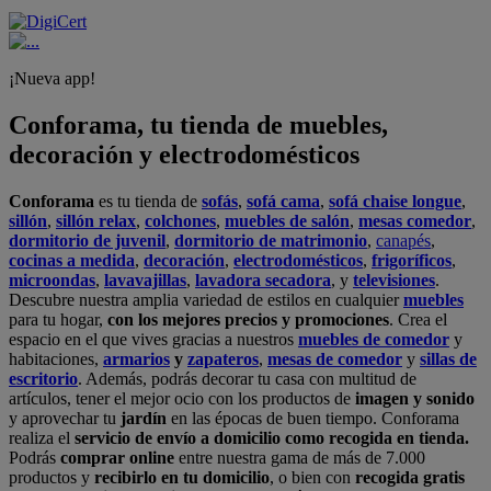
¡Nueva app!
Conforama, tu tienda de muebles,
decoración y electrodomésticos
Conforama
es tu tienda de
sofás
,
sofá cama
,
sofá chaise longue
,
sillón
,
sillón relax
,
colchones
,
muebles de salón
,
mesas comedor
,
dormitorio de juvenil
,
dormitorio de matrimonio
,
canapés
,
cocinas a medida
,
decoración
,
electrodomésticos
,
frigoríficos
,
microondas
,
lavavajillas
,
lavadora secadora
, y
televisiones
.
Descubre nuestra amplia variedad de estilos en cualquier
muebles
para tu hogar,
con los mejores precios y promociones
. Crea el
espacio en el que vives gracias a nuestros
muebles de comedor
y
habitaciones,
armarios
y
zapateros
,
mesas de comedor
y
sillas de
escritorio
. Además, podrás decorar tu casa con multitud de
artículos, tener el mejor ocio con los productos de
imagen y sonido
y aprovechar tu
jardín
en las épocas de buen tiempo. Conforama
realiza el
servicio de envío a domicilio como recogida en tienda.
Podrás
comprar online
entre nuestra gama de más de 7.000
productos y
recibirlo en tu domicilio
, o bien con
recogida gratis