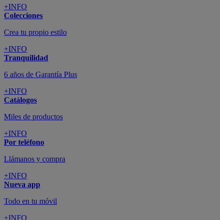
+INFO
Colecciones
Crea tu propio estilo
+INFO
Tranquilidad
6 años de Garantía Plus
+INFO
Catálogos
Miles de productos
+INFO
Por teléfono
Llámanos y compra
+INFO
Nueva app
Todo en tu móvil
+INFO