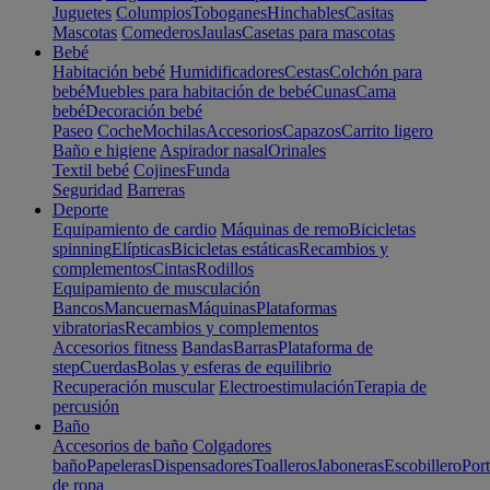
Juguetes
Columpios
Toboganes
Hinchables
Casitas
Mascotas
Comederos
Jaulas
Casetas para mascotas
Bebé
Habitación bebé
Humidificadores
Cestas
Colchón para
bebé
Muebles para habitación de bebé
Cunas
Cama
bebé
Decoración bebé
Paseo
Coche
Mochilas
Accesorios
Capazos
Carrito ligero
Baño e higiene
Aspirador nasal
Orinales
Textil bebé
Cojines
Funda
Seguridad
Barreras
Deporte
Equipamiento de cardio
Máquinas de remo
Bicicletas
spinning
Elípticas
Bicicletas estáticas
Recambios y
complementos
Cintas
Rodillos
Equipamiento de musculación
Bancos
Mancuernas
Máquinas
Plataformas
vibratorias
Recambios y complementos
Accesorios fitness
Bandas
Barras
Plataforma de
step
Cuerdas
Bolas y esferas de equilibrio
Recuperación muscular
Electroestimulación
Terapia de
percusión
Baño
Accesorios de baño
Colgadores
baño
Papeleras
Dispensadores
Toalleros
Jaboneras
Escobillero
Port
de ropa