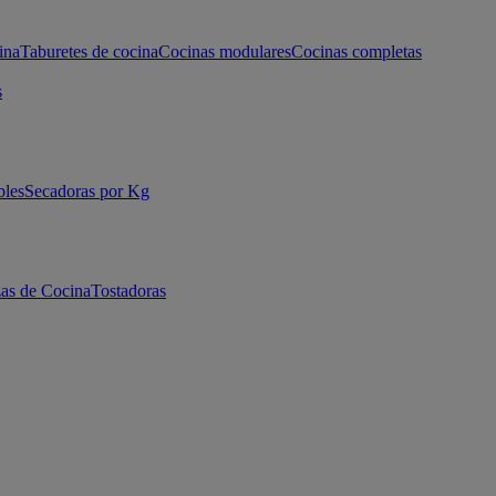
ina
Taburetes de cocina
Cocinas modulares
Cocinas completas
s
bles
Secadoras por Kg
as de Cocina
Tostadoras