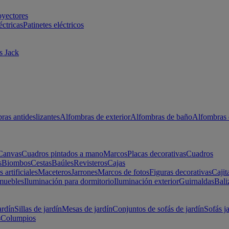
oyectores
éctricas
Patinetes eléctricos
s Jack
ras antideslizantes
Alfombras de exterior
Alfombras de baño
Alfombras 
Canvas
Cuadros pintados a mano
Marcos
Placas decorativas
Cuadros
s
Biombos
Cestas
Baúles
Revisteros
Cajas
s artificiales
Maceteros
Jarrones
Marcos de fotos
Figuras decorativas
Cajit
muebles
Iluminación para dormitorio
Iluminación exterior
Guirnaldas
Bali
ardín
Sillas de jardín
Mesas de jardín
Conjuntos de sofás de jardín
Sofás j
s
Columpios