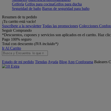
Grifería
Grifos para cocina
Grifos para ducha
Seguridad de baño
Barras de seguridad para baño
Resumen de tu pedido
¡Tu carrito está vacío!
Suscríbete a la newsletter
Todas las promociones
Colecciones Confo
Seguir Comprando
*Descuentos, cupones y servicios son aplicados en el carrito. Haz cli
Pago 100% seguro
Total con descuento
(IVA incluido*)
Ir Al Carrito
Estado de mi pedido
Tiendas
Ayuda
Blog
App Conforama
Baleares
C