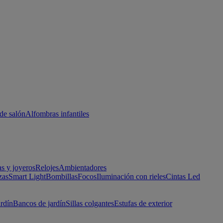
de salón
Alfombras infantiles
as y joyeros
Relojes
Ambientadores
zas
Smart Light
Bombillas
Focos
Iluminación con rieles
Cintas Led
ardín
Bancos de jardín
Sillas colgantes
Estufas de exterior