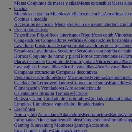
Mesas
Conjuntos de mesas y sillas
Mesas extensibles
Mesas alta
Cocina
Muebles de cocina
Muebles auxiliares de cocina
Armarios de co
Cocinas a medida
Accesorios de cocina
Menaje
Servicio de mesa
Cubertería
Cuchil
Electrodomésticos
Frigoríficos
Frigoríficos americanos
Frigoríficos combi
Vinoteca
Congeladores
Congeladores verticales
Congeladores horizontal
Lavadoras
Lavadoras de carga frontal
Lavadoras de carga super
Secadoras
Lavadoras - Secadoras
Secadoras con bomba de calo
Hornos
Conjunto de horno y placa
Hornos convencionales
Horno
Placas de cocina
Conjunto de horno y placa
Vitrocerámica
Placa
Lavavajillas
Lavavajillas 60cm
Lavavajillas 45cm
Lavavajillas i
Campanas extractoras
Campanas decorativas
Pequeños electrodomésticos
Microondas
Freidoras
Aspiradores
C
Calefacción
Termoventiladores
Convectores
Estufas
Radiadores
C
Climatización
Ventiladores
Aire acondicionado
Calentadores de agua
Termos eléctricos
Belleza y salud
Cuidado de los hombres
Cuidado cabello
Cuidad
Limpieza
Limpieza a vapor
Robot limpiacristales
Electrónica
Audio y hifi
Auriculares
Adaptadores
Reproductores
Radios
Alta
Informática
Almacenamiento
Tablets
Complementos
Portátiles
Im
Gaming & streaming
Monitores gaming
Accesorios
Smart home
Timbres
Cámaras
Altavoces