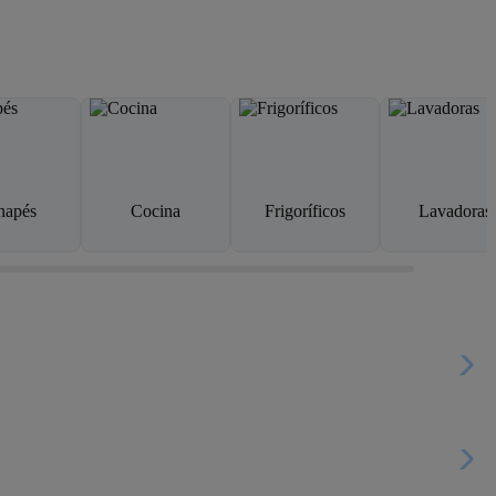
napés
Cocina
Frigoríficos
Lavadoras