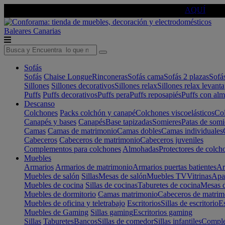
🔵Cambia tu electro con
-10% EXTRA
de descuento ☑️
AQUÍ
Baleares
Canarias
Sofás
Sofás
Chaise Longue
Rinconeras
Sofás cama
Sofás 2 plazas
Sofá
Sillones
Sillones decorativos
Sillones relax
Sillones relax levant
Puffs
Puffs decorativos
Puffs pera
Puffs reposapiés
Puffs con al
Descanso
Colchones
Packs colchón y canapé
Colchones viscoelásticos
Col
Canapés y bases
Canapés
Base tapizadas
Somieres
Patas de somi
Camas
Camas de matrimonio
Camas dobles
Camas individuales
Cabeceros
Cabeceros de matrimonio
Cabeceros juveniles
Complementos para colchones
Almohadas
Protectores de colch
Muebles
Armarios
Armarios de matrimonio
Armarios puertas batientes
Ar
Muebles de salón
Sillas
Mesas de salón
Muebles TV
Vitrinas
Apa
Muebles de cocina
Sillas de cocinas
Taburetes de cocina
Mesas d
Muebles de dormitorio
Camas matrimonio
Cabeceros de matrim
Muebles de oficina y teletrabajo
Escritorios
Sillas de escritorio
Es
Muebles de Gaming
Sillas gaming
Escritorios gaming
Sillas
Taburetes
Bancos
Sillas de comedor
Sillas infantiles
Complem