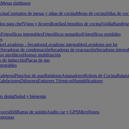
s
Mesas multiusos
cina
Conjuntos de mesas y sillas de cocina
Mesas de cocina
Sillas de coc
los para chef
Vinos y licores
Botellas
Utensilios de cocina
Vajilla
Bandeja
s
Frigoríficos integrables
Frigoríficos pequeños
Frigoríficos portátiles
es
ior
Lavadoras - Secadoras
Lavadoras integrables
Lavadoras por kg
r
Secadoras de condensación
Secadoras de evacuación
Secadoras integra
s pirolíticos
Hornos multifunción
s de inducción
Placas de gas
ntegrables
afeteras
Planchas de asar
Batidoras
Amasadores
Robots de Cocina
Balanz
alefactores
Difusores
Emisores Térmicos
Humidificadores
o dental
Salud y bienestar
voces
Hifi
Barras de sonido
Audio car y GPS
Micrófonos
presoras