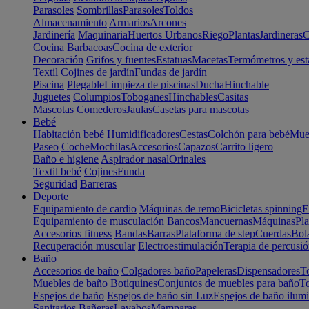
Parasoles
Sombrillas
Parasoles
Toldos
Almacenamiento
Armarios
Arcones
Jardinería
Maquinaria
Huertos Urbanos
Riego
Plantas
Jardineras
C
Cocina
Barbacoas
Cocina de exterior
Decoración
Grifos y fuentes
Estatuas
Macetas
Termómetros y est
Textil
Cojines de jardín
Fundas de jardín
Piscina
Plegable
Limpieza de piscinas
Ducha
Hinchable
Juguetes
Columpios
Toboganes
Hinchables
Casitas
Mascotas
Comederos
Jaulas
Casetas para mascotas
Bebé
Habitación bebé
Humidificadores
Cestas
Colchón para bebé
Mueb
Paseo
Coche
Mochilas
Accesorios
Capazos
Carrito ligero
Baño e higiene
Aspirador nasal
Orinales
Textil bebé
Cojines
Funda
Seguridad
Barreras
Deporte
Equipamiento de cardio
Máquinas de remo
Bicicletas spinning
E
Equipamiento de musculación
Bancos
Mancuernas
Máquinas
Pla
Accesorios fitness
Bandas
Barras
Plataforma de step
Cuerdas
Bola
Recuperación muscular
Electroestimulación
Terapia de percusi
Baño
Accesorios de baño
Colgadores baño
Papeleras
Dispensadores
To
Muebles de baño
Botiquines
Conjuntos de muebles para baño
To
Espejos de baño
Espejos de baño sin Luz
Espejos de baño ilum
Sanitarios
Bañeras
Lavabos
Mamparas