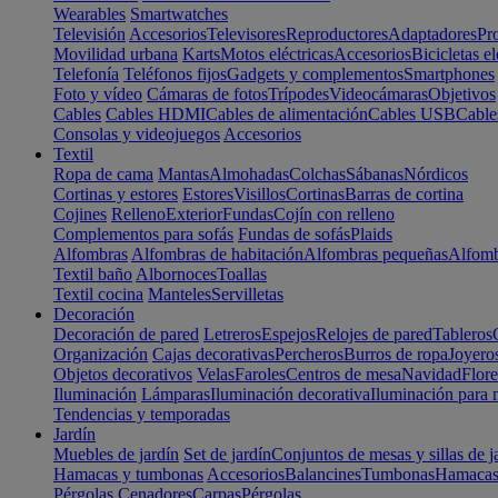
Wearables
Smartwatches
Televisión
Accesorios
Televisores
Reproductores
Adaptadores
Pr
Movilidad urbana
Karts
Motos eléctricas
Accesorios
Bicicletas el
Telefonía
Teléfonos fijos
Gadgets y complementos
Smartphones
Foto y vídeo
Cámaras de fotos
Trípodes
Videocámaras
Objetivos
Cables
Cables HDMI
Cables de alimentación
Cables USB
Cable
Consolas y videojuegos
Accesorios
Textil
Ropa de cama
Mantas
Almohadas
Colchas
Sábanas
Nórdicos
Cortinas y estores
Estores
Visillos
Cortinas
Barras de cortina
Cojines
Relleno
Exterior
Fundas
Cojín con relleno
Complementos para sofás
Fundas de sofás
Plaids
Alfombras
Alfombras de habitación
Alfombras pequeñas
Alfomb
Textil baño
Albornoces
Toallas
Textil cocina
Manteles
Servilletas
Decoración
Decoración de pared
Letreros
Espejos
Relojes de pared
Tableros
Organización
Cajas decorativas
Percheros
Burros de ropa
Joyero
Objetos decorativos
Velas
Faroles
Centros de mesa
Navidad
Flore
Iluminación
Lámparas
Iluminación decorativa
Iluminación para 
Tendencias y temporadas
Jardín
Muebles de jardín
Set de jardín
Conjuntos de mesas y sillas de j
Hamacas y tumbonas
Accesorios
Balancines
Tumbonas
Hamaca
Pérgolas
Cenadores
Carpas
Pérgolas