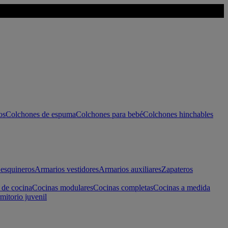
os
Colchones de espuma
Colchones para bebé
Colchones hinchables
esquineros
Armarios vestidores
Armarios auxiliares
Zapateros
 de cocina
Cocinas modulares
Cocinas completas
Cocinas a medida
mitorio juvenil