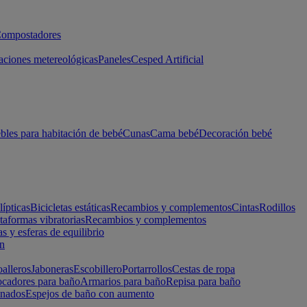
ompostadores
aciones metereológicas
Paneles
Cesped Artificial
les para habitación de bebé
Cunas
Cama bebé
Decoración bebé
lípticas
Bicicletas estáticas
Recambios y complementos
Cintas
Rodillos
taformas vibratorias
Recambios y complementos
s y esferas de equilibrio
ón
alleros
Jaboneras
Escobillero
Portarrollos
Cestas de ropa
cadores para baño
Armarios para baño
Repisa para baño
inados
Espejos de baño con aumento