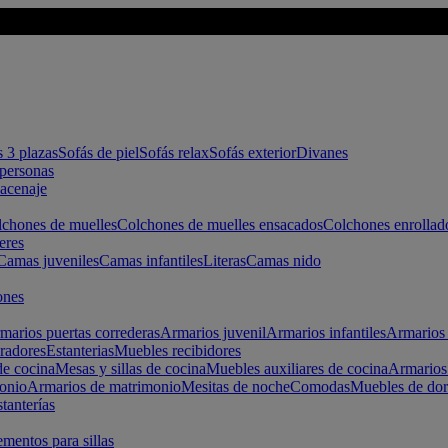
s 3 plazas
Sofás de piel
Sofás relax
Sofás exterior
Divanes
apersonas
macenaje
chones de muelles
Colchones de muelles ensacados
Colchones enrollad
eres
Camas juveniles
Camas infantiles
Literas
Camas nido
ones
marios puertas correderas
Armarios juvenil
Armarios infantiles
Armarios 
radores
Estanterias
Muebles recibidores
e cocina
Mesas y sillas de cocina
Muebles auxiliares de cocina
Armarios
onio
Armarios de matrimonio
Mesitas de noche
Comodas
Muebles de dor
tanterías
entos para sillas