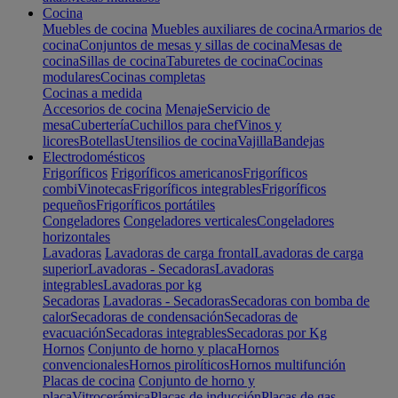
Cocina
Muebles de cocina
Muebles auxiliares de cocina
Armarios de
cocina
Conjuntos de mesas y sillas de cocina
Mesas de
cocina
Sillas de cocina
Taburetes de cocina
Cocinas
modulares
Cocinas completas
Cocinas a medida
Accesorios de cocina
Menaje
Servicio de
mesa
Cubertería
Cuchillos para chef
Vinos y
licores
Botellas
Utensilios de cocina
Vajilla
Bandejas
Electrodomésticos
Frigoríficos
Frigoríficos americanos
Frigoríficos
combi
Vinotecas
Frigoríficos integrables
Frigoríficos
pequeños
Frigoríficos portátiles
Congeladores
Congeladores verticales
Congeladores
horizontales
Lavadoras
Lavadoras de carga frontal
Lavadoras de carga
superior
Lavadoras - Secadoras
Lavadoras
integrables
Lavadoras por kg
Secadoras
Lavadoras - Secadoras
Secadoras con bomba de
calor
Secadoras de condensación
Secadoras de
evacuación
Secadoras integrables
Secadoras por Kg
Hornos
Conjunto de horno y placa
Hornos
convencionales
Hornos pirolíticos
Hornos multifunción
Placas de cocina
Conjunto de horno y
placa
Vitrocerámica
Placas de inducción
Placas de gas