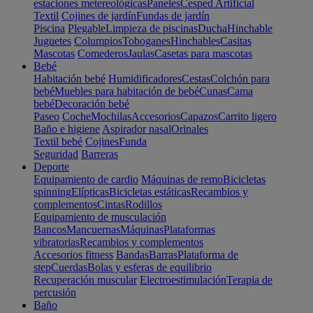
estaciones metereológicas
Paneles
Cesped Artificial
Textil
Cojines de jardín
Fundas de jardín
Piscina
Plegable
Limpieza de piscinas
Ducha
Hinchable
Juguetes
Columpios
Toboganes
Hinchables
Casitas
Mascotas
Comederos
Jaulas
Casetas para mascotas
Bebé
Habitación bebé
Humidificadores
Cestas
Colchón para
bebé
Muebles para habitación de bebé
Cunas
Cama
bebé
Decoración bebé
Paseo
Coche
Mochilas
Accesorios
Capazos
Carrito ligero
Baño e higiene
Aspirador nasal
Orinales
Textil bebé
Cojines
Funda
Seguridad
Barreras
Deporte
Equipamiento de cardio
Máquinas de remo
Bicicletas
spinning
Elípticas
Bicicletas estáticas
Recambios y
complementos
Cintas
Rodillos
Equipamiento de musculación
Bancos
Mancuernas
Máquinas
Plataformas
vibratorias
Recambios y complementos
Accesorios fitness
Bandas
Barras
Plataforma de
step
Cuerdas
Bolas y esferas de equilibrio
Recuperación muscular
Electroestimulación
Terapia de
percusión
Baño