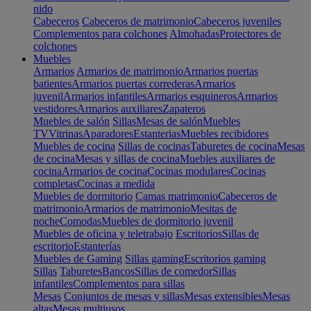
nido
Cabeceros
Cabeceros de matrimonio
Cabeceros juveniles
Complementos para colchones
Almohadas
Protectores de
colchones
Muebles
Armarios
Armarios de matrimonio
Armarios puertas
batientes
Armarios puertas correderas
Armarios
juvenil
Armarios infantiles
Armarios esquineros
Armarios
vestidores
Armarios auxiliares
Zapateros
Muebles de salón
Sillas
Mesas de salón
Muebles
TV
Vitrinas
Aparadores
Estanterias
Muebles recibidores
Muebles de cocina
Sillas de cocinas
Taburetes de cocina
Mesas
de cocina
Mesas y sillas de cocina
Muebles auxiliares de
cocina
Armarios de cocina
Cocinas modulares
Cocinas
completas
Cocinas a medida
Muebles de dormitorio
Camas matrimonio
Cabeceros de
matrimonio
Armarios de matrimonio
Mesitas de
noche
Comodas
Muebles de dormitorio juvenil
Muebles de oficina y teletrabajo
Escritorios
Sillas de
escritorio
Estanterías
Muebles de Gaming
Sillas gaming
Escritorios gaming
Sillas
Taburetes
Bancos
Sillas de comedor
Sillas
infantiles
Complementos para sillas
Mesas
Conjuntos de mesas y sillas
Mesas extensibles
Mesas
altas
Mesas multiusos