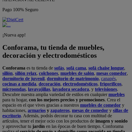
Pago 100% Seguro
¡Nueva app!
Conforama, tu tienda de muebles,
decoración y electrodomésticos
Conforama
es tu tienda de
sofás
,
sofá cama
,
sofá chaise longue
,
sillón
,
sillón relax
,
colchones
,
muebles de salón
,
mesas comedor
,
dormitorio de juvenil
,
dormitorio de matrimonio
,
canapés
,
cocinas a medida
,
decoración
,
electrodomésticos
,
frigoríficos
,
microondas
,
lavavajillas
,
lavadora secadora
, y
televisiones
.
Descubre nuestra amplia variedad de estilos en cualquier
muebles
para tu hogar,
con los mejores precios y promociones
. Crea el
espacio en el que vives gracias a nuestros
muebles de comedor
y
habitaciones,
armarios
y
zapateros
,
mesas de comedor
y
sillas de
escritorio
. Además, podrás decorar tu casa con multitud de
artículos, tener el mejor ocio con los productos de
imagen y sonido
y aprovechar tu
jardín
en las épocas de buen tiempo. Conforama
realiza el
servicio de envío a domicilio como recogida en tienda.