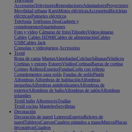
Televisión
Accesorios
Televisores
Reproductores
Adaptadores
Proyectores
Movilidad urbana
Karts
Motos eléctricas
Accesorios
Bicicletas
eléctricas
Patinetes eléctricos
Telefonía
Teléfonos fijos
Gadgets y
complementos
Smartphones
Foto y vídeo
Cámaras de fotos
Trípodes
Videocámaras
Cables
Cables HDMI
Cables de alimentación
Cables
USB
Cables Jack
Consolas y videojuegos
Accesorios
Textil
Ropa de cama
Mantas
Almohadas
Colchas
Sábanas
Nórdicos
Cortinas y estores
Estores
Visillos
Cortinas
Barras de cortina
Cojines
Relleno
Exterior
Fundas
Cojín con relleno
Complementos para sofás
Fundas de sofás
Plaids
Alfombras
Alfombras de habitación
Alfombras
pequeñas
Alfombras antideslizantes
Alfombras de
exterior
Alfombras de baño
Alfombras de salón
Alfombras
infantiles
Textil baño
Albornoces
Toallas
Textil cocina
Manteles
Servilletas
Decoración
Decoración de pared
Letreros
Espejos
Relojes de
pared
Tableros
Canvas
Cuadros pintados a mano
Marcos
Placas
decorativas
Cuadros