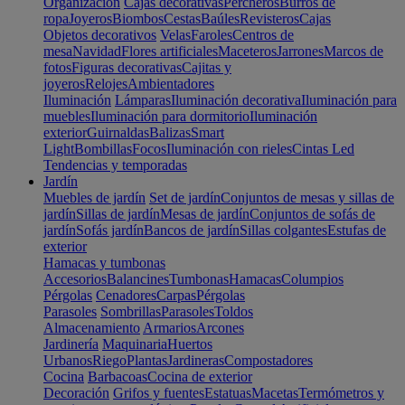
Organización
Cajas decorativas
Percheros
Burros de
ropa
Joyeros
Biombos
Cestas
Baúles
Revisteros
Cajas
Objetos decorativos
Velas
Faroles
Centros de
mesa
Navidad
Flores artificiales
Maceteros
Jarrones
Marcos de
fotos
Figuras decorativas
Cajitas y
joyeros
Relojes
Ambientadores
Iluminación
Lámparas
Iluminación decorativa
Iluminación para
muebles
Iluminación para dormitorio
Iluminación
exterior
Guirnaldas
Balizas
Smart
Light
Bombillas
Focos
Iluminación con rieles
Cintas Led
Tendencias y temporadas
Jardín
Muebles de jardín
Set de jardín
Conjuntos de mesas y sillas de
jardín
Sillas de jardín
Mesas de jardín
Conjuntos de sofás de
jardín
Sofás jardín
Bancos de jardín
Sillas colgantes
Estufas de
exterior
Hamacas y tumbonas
Accesorios
Balancines
Tumbonas
Hamacas
Columpios
Pérgolas
Cenadores
Carpas
Pérgolas
Parasoles
Sombrillas
Parasoles
Toldos
Almacenamiento
Armarios
Arcones
Jardinería
Maquinaria
Huertos
Urbanos
Riego
Plantas
Jardineras
Compostadores
Cocina
Barbacoas
Cocina de exterior
Decoración
Grifos y fuentes
Estatuas
Macetas
Termómetros y