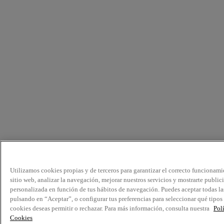
Utilizamos cookies propias y de terceros para garantizar el correcto funcionami
sitio web, analizar la navegación, mejorar nuestros servicios y mostrarte public
personalizada en función de tus hábitos de navegación. Puedes aceptar todas la
pulsando en “Aceptar”, o configurar tus preferencias para seleccionar qué tipos
cookies deseas permitir o rechazar. Para más información, consulta nuestra
Pol
Cookies