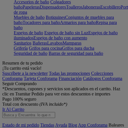
Accesorios de baño
Colgadores
baño
Papeleras
Dispensadores
Toalleros
Jaboneras
Escobillero
Port
de ropa
Muebles de baño
Botiquines
Conjuntos de muebles para
baño
Tocadores para baño
Armarios para baño
Repisa para
baño
Espejos de baño
Espejos de baño sin Luz
Espejos de baño
iluminados
Espejos de baño con aumento
Sanitarios
Bañeras
Lavabos
Mamparas
Grifería
Grifos para cocina
Grifos para ducha
Seguridad de baño
Barras de seguridad para baño
Resumen de tu pedido
¡Tu carrito está vacío!
Suscríbete a la newsletter
Todas las promociones
Colecciones
Conforama
Tarjeta Conforama
Financiación
Catálogos Conforama
Seguir Comprando
*Descuentos, cupones y servicios son aplicados en el carrito. Haz
clic en Tramitar Pedido para ver estos descuentos e importes
Pago 100% seguro
Total con descuento
(IVA incluido*)
Ir Al Carrito
Estado de mi pedido
Tiendas
Ayuda
Blog
App Conforama
Baleares