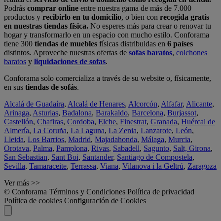
Podrás
comprar online
entre nuestra gama de más de 7.000
productos y
recibirlo en tu domicilio
, o bien con
recogida gratis
en nuestras tiendas física.
No esperes más para crear o renovar tu
hogar y transformarlo en un espacio con mucho estilo. Conforama
tiene 300
tiendas de muebles
físicas distribuidas en
6 países
distintos. Aproveche nuestras ofertas de
sofas baratos
,
colchones
baratos
y
liquidaciones de sofas
.
Conforama solo comercializa a través de su website o, físicamente,
en sus
tiendas de sofás
.
Alcalá de Guadaíra
,
Alcalá de Henares
,
Alcorcón
,
Alfafar
,
Alicante
,
Arinaga
,
Asturias
,
Badalona
,
Barakaldo
,
Barcelona
,
Burjassot
,
Castellón
,
Chafiras
,
Cordoba
,
Elche
,
Finestrat
,
Granada
,
Huércal de
Almería
,
La Coruña
,
La Laguna
,
La Zenia
,
Lanzarote
,
León
,
Lleida
,
Los Barrios
,
Madrid
,
Majadahonda
,
Málaga
,
Murcia
,
Orotava
,
Palma
,
Pamplona
,
Rivas
,
Sabadell
,
Sagunto
,
Salt, Girona
,
San Sebastian
,
Sant Boi
,
Santander
,
Santiago de Compostela
,
Sevilla
,
Tamaraceite
,
Terrassa
,
Viana
,
Vilanova i la Geltrú
,
Zaragoza
Ver más >>
© Conforama
Términos y Condiciones
Política de privacidad
Política de cookies
Configuración de Cookies