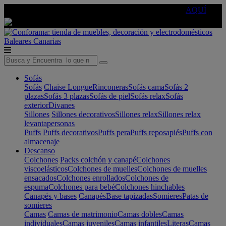
🔵Cambia tu electro con
-10% EXTRA
de descuento ☑️
AQUÍ
Baleares
Canarias
Sofás
Sofás
Chaise Longue
Rinconeras
Sofás cama
Sofás 2
plazas
Sofás 3 plazas
Sofás de piel
Sofás relax
Sofás
exterior
Divanes
Sillones
Sillones decorativos
Sillones relax
Sillones relax
levantapersonas
Puffs
Puffs decorativos
Puffs pera
Puffs reposapiés
Puffs con
almacenaje
Descanso
Colchones
Packs colchón y canapé
Colchones
viscoelásticos
Colchones de muelles
Colchones de muelles
ensacados
Colchones enrollados
Colchones de
espuma
Colchones para bebé
Colchones hinchables
Canapés y bases
Canapés
Base tapizadas
Somieres
Patas de
somieres
Camas
Camas de matrimonio
Camas dobles
Camas
individuales
Camas juveniles
Camas infantiles
Literas
Camas