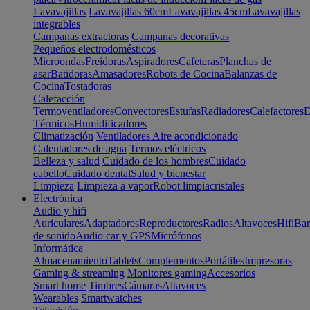
Lavavajillas
Lavavajillas 60cm
Lavavajillas 45cm
Lavavajillas
integrables
Campanas extractoras
Campanas decorativas
Pequeños electrodomésticos
Microondas
Freidoras
Aspiradores
Cafeteras
Planchas de
asar
Batidoras
Amasadores
Robots de Cocina
Balanzas de
Cocina
Tostadoras
Calefacción
Termoventiladores
Convectores
Estufas
Radiadores
Calefactores
D
Térmicos
Humidificadores
Climatización
Ventiladores
Aire acondicionado
Calentadores de agua
Termos eléctricos
Belleza y salud
Cuidado de los hombres
Cuidado
cabello
Cuidado dental
Salud y bienestar
Limpieza
Limpieza a vapor
Robot limpiacristales
Electrónica
Audio y hifi
Auriculares
Adaptadores
Reproductores
Radios
Altavoces
Hifi
Bar
de sonido
Audio car y GPS
Micrófonos
Informática
Almacenamiento
Tablets
Complementos
Portátiles
Impresoras
Gaming & streaming
Monitores gaming
Accesorios
Smart home
Timbres
Cámaras
Altavoces
Wearables
Smartwatches