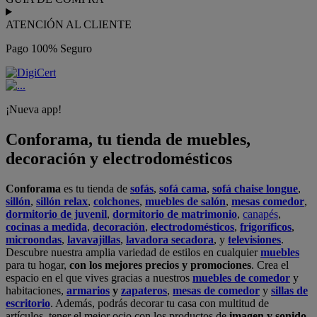
ATENCIÓN AL CLIENTE
Pago 100% Seguro
¡Nueva app!
Conforama, tu tienda de muebles,
decoración y electrodomésticos
Conforama
es tu tienda de
sofás
,
sofá cama
,
sofá chaise longue
,
sillón
,
sillón relax
,
colchones
,
muebles de salón
,
mesas comedor
,
dormitorio de juvenil
,
dormitorio de matrimonio
,
canapés
,
cocinas a medida
,
decoración
,
electrodomésticos
,
frigoríficos
,
microondas
,
lavavajillas
,
lavadora secadora
, y
televisiones
.
Descubre nuestra amplia variedad de estilos en cualquier
muebles
para tu hogar,
con los mejores precios y promociones
. Crea el
espacio en el que vives gracias a nuestros
muebles de comedor
y
habitaciones,
armarios
y
zapateros
,
mesas de comedor
y
sillas de
escritorio
. Además, podrás decorar tu casa con multitud de
artículos, tener el mejor ocio con los productos de
imagen y sonido