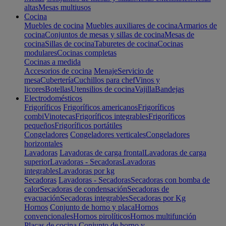
altas
Mesas multiusos
Cocina
Muebles de cocina
Muebles auxiliares de cocina
Armarios de
cocina
Conjuntos de mesas y sillas de cocina
Mesas de
cocina
Sillas de cocina
Taburetes de cocina
Cocinas
modulares
Cocinas completas
Cocinas a medida
Accesorios de cocina
Menaje
Servicio de
mesa
Cubertería
Cuchillos para chef
Vinos y
licores
Botellas
Utensilios de cocina
Vajilla
Bandejas
Electrodomésticos
Frigoríficos
Frigoríficos americanos
Frigoríficos
combi
Vinotecas
Frigoríficos integrables
Frigoríficos
pequeños
Frigoríficos portátiles
Congeladores
Congeladores verticales
Congeladores
horizontales
Lavadoras
Lavadoras de carga frontal
Lavadoras de carga
superior
Lavadoras - Secadoras
Lavadoras
integrables
Lavadoras por kg
Secadoras
Lavadoras - Secadoras
Secadoras con bomba de
calor
Secadoras de condensación
Secadoras de
evacuación
Secadoras integrables
Secadoras por Kg
Hornos
Conjunto de horno y placa
Hornos
convencionales
Hornos pirolíticos
Hornos multifunción
Placas de cocina
Conjunto de horno y