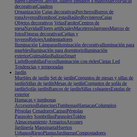
pared
Tableros
Canvas
Cuadros pintados a mano
Marcos
Placas
decorativas
Cuadros
Organización
Cajas decorativas
Percheros
Burros de
ropa
Joyeros
Biombos
Cestas
Baúles
Revisteros
Cajas
Objetos decorativos
Velas
Faroles
Centros de
mesa
Navidad
Flores artificiales
Maceteros
Jarrones
Marcos de
fotos
Figuras decorativas
Cajitas y
joyeros
Relojes
Ambientadores
Iluminación
Lámparas
Iluminación decorativa
Iluminación para
muebles
Iluminación para dormitorio
Iluminación
exterior
Guirnaldas
Balizas
Smart
Light
Bombillas
Focos
Iluminación con rieles
Cintas Led
Tendencias y temporadas
Jardín
Muebles de jardín
Set de jardín
Conjuntos de mesas y sillas de
jardín
Sillas de jardín
Mesas de jardín
Conjuntos de sofás de
jardín
Sofás jardín
Bancos de jardín
Sillas colgantes
Estufas de
exterior
Hamacas y tumbonas
Accesorios
Balancines
Tumbonas
Hamacas
Columpios
Pérgolas
Cenadores
Carpas
Pérgolas
Parasoles
Sombrillas
Parasoles
Toldos
Almacenamiento
Armarios
Arcones
Jardinería
Maquinaria
Huertos
Urbanos
Riego
Plantas
Jardineras
Compostadores