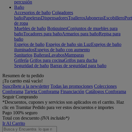
percusión
Baño
Accesorios de baño
Colgadores
baño
Papeleras
Dispensadores
Toalleros
Jaboneras
Escobillero
Port
de ropa
Muebles de baño
Botiquines
Conjuntos de muebles para
baño
Tocadores para baño
Armarios para baño
Repisa para
baño
Espejos de baño
Espejos de baño sin Luz
Espejos de baño
iluminados
Espejos de baño con aumento
Sanitarios
Bañeras
Lavabos
Mamparas
Grifería
Grifos para cocina
Grifos para ducha
Seguridad de baño
Barras de seguridad para baño
Resumen de tu pedido
¡Tu carrito está vacío!
Suscríbete a la newsletter
Todas las promociones
Colecciones
Conforama
Tarjeta Conforama
Financiación
Catálogos Conforama
Seguir Comprando
*Descuentos, cupones y servicios son aplicados en el carrito. Haz
clic en Tramitar Pedido para ver estos descuentos e importes
Pago 100% seguro
Total con descuento
(IVA incluido*)
Ir Al Carrito