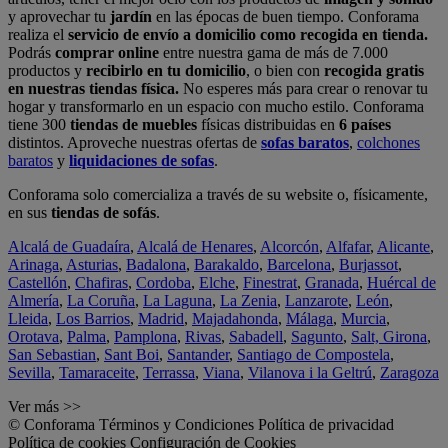
y aprovechar tu
jardín
en las épocas de buen tiempo. Conforama
realiza el
servicio de envío a domicilio como recogida en tienda.
Podrás
comprar online
entre nuestra gama de más de 7.000
productos y
recibirlo en tu domicilio
, o bien con
recogida gratis
en nuestras tiendas física.
No esperes más para crear o renovar tu
hogar y transformarlo en un espacio con mucho estilo. Conforama
tiene 300
tiendas de muebles
físicas distribuidas en
6 países
distintos. Aproveche nuestras ofertas de
sofas baratos
,
colchones
baratos
y
liquidaciones de sofas
.
Conforama solo comercializa a través de su website o, físicamente,
en sus
tiendas de sofás
.
Alcalá de Guadaíra
,
Alcalá de Henares
,
Alcorcón
,
Alfafar
,
Alicante
,
Arinaga
,
Asturias
,
Badalona
,
Barakaldo
,
Barcelona
,
Burjassot
,
Castellón
,
Chafiras
,
Cordoba
,
Elche
,
Finestrat
,
Granada
,
Huércal de
Almería
,
La Coruña
,
La Laguna
,
La Zenia
,
Lanzarote
,
León
,
Lleida
,
Los Barrios
,
Madrid
,
Majadahonda
,
Málaga
,
Murcia
,
Orotava
,
Palma
,
Pamplona
,
Rivas
,
Sabadell
,
Sagunto
,
Salt, Girona
,
San Sebastian
,
Sant Boi
,
Santander
,
Santiago de Compostela
,
Sevilla
,
Tamaraceite
,
Terrassa
,
Viana
,
Vilanova i la Geltrú
,
Zaragoza
Ver más >>
© Conforama
Términos y Condiciones
Política de privacidad
Política de cookies
Configuración de Cookies