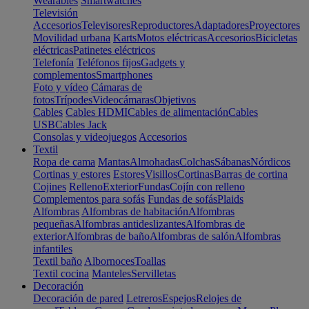
Wearables
Smartwatches
Televisión
Accesorios
Televisores
Reproductores
Adaptadores
Proyectores
Movilidad urbana
Karts
Motos eléctricas
Accesorios
Bicicletas
eléctricas
Patinetes eléctricos
Telefonía
Teléfonos fijos
Gadgets y
complementos
Smartphones
Foto y vídeo
Cámaras de
fotos
Trípodes
Videocámaras
Objetivos
Cables
Cables HDMI
Cables de alimentación
Cables
USB
Cables Jack
Consolas y videojuegos
Accesorios
Textil
Ropa de cama
Mantas
Almohadas
Colchas
Sábanas
Nórdicos
Cortinas y estores
Estores
Visillos
Cortinas
Barras de cortina
Cojines
Relleno
Exterior
Fundas
Cojín con relleno
Complementos para sofás
Fundas de sofás
Plaids
Alfombras
Alfombras de habitación
Alfombras
pequeñas
Alfombras antideslizantes
Alfombras de
exterior
Alfombras de baño
Alfombras de salón
Alfombras
infantiles
Textil baño
Albornoces
Toallas
Textil cocina
Manteles
Servilletas
Decoración
Decoración de pared
Letreros
Espejos
Relojes de