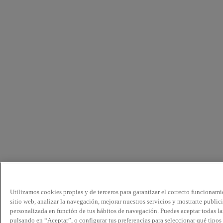
Utilizamos cookies propias y de terceros para garantizar el correcto funcionami
sitio web, analizar la navegación, mejorar nuestros servicios y mostrarte public
personalizada en función de tus hábitos de navegación. Puedes aceptar todas la
pulsando en “Aceptar”, o configurar tus preferencias para seleccionar qué tipos