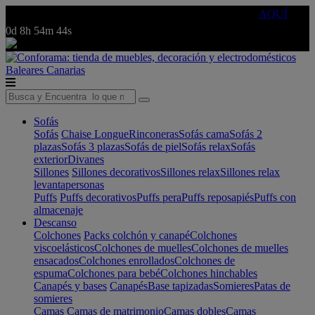
🔵Cambia tu electro con
-10% EXTRA
de descuento ☑️
AQUÍ
0d
8h
54m
44s
Baleares
Canarias
Sofás
Sofás
Chaise Longue
Rinconeras
Sofás cama
Sofás 2
plazas
Sofás 3 plazas
Sofás de piel
Sofás relax
Sofás
exterior
Divanes
Sillones
Sillones decorativos
Sillones relax
Sillones relax
levantapersonas
Puffs
Puffs decorativos
Puffs pera
Puffs reposapiés
Puffs con
almacenaje
Descanso
Colchones
Packs colchón y canapé
Colchones
viscoelásticos
Colchones de muelles
Colchones de muelles
ensacados
Colchones enrollados
Colchones de
espuma
Colchones para bebé
Colchones hinchables
Canapés y bases
Canapés
Base tapizadas
Somieres
Patas de
somieres
Camas
Camas de matrimonio
Camas dobles
Camas