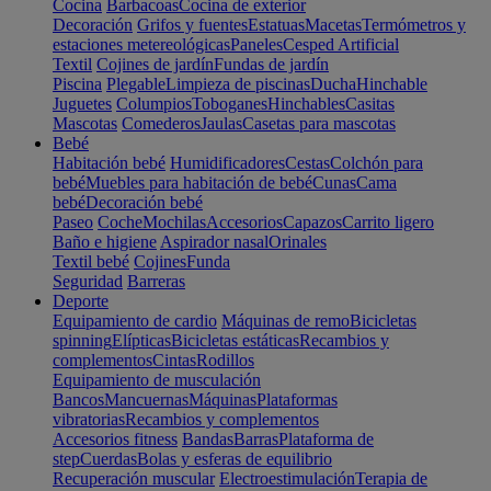
Cocina
Barbacoas
Cocina de exterior
Decoración
Grifos y fuentes
Estatuas
Macetas
Termómetros y
estaciones metereológicas
Paneles
Cesped Artificial
Textil
Cojines de jardín
Fundas de jardín
Piscina
Plegable
Limpieza de piscinas
Ducha
Hinchable
Juguetes
Columpios
Toboganes
Hinchables
Casitas
Mascotas
Comederos
Jaulas
Casetas para mascotas
Bebé
Habitación bebé
Humidificadores
Cestas
Colchón para
bebé
Muebles para habitación de bebé
Cunas
Cama
bebé
Decoración bebé
Paseo
Coche
Mochilas
Accesorios
Capazos
Carrito ligero
Baño e higiene
Aspirador nasal
Orinales
Textil bebé
Cojines
Funda
Seguridad
Barreras
Deporte
Equipamiento de cardio
Máquinas de remo
Bicicletas
spinning
Elípticas
Bicicletas estáticas
Recambios y
complementos
Cintas
Rodillos
Equipamiento de musculación
Bancos
Mancuernas
Máquinas
Plataformas
vibratorias
Recambios y complementos
Accesorios fitness
Bandas
Barras
Plataforma de
step
Cuerdas
Bolas y esferas de equilibrio
Recuperación muscular
Electroestimulación
Terapia de