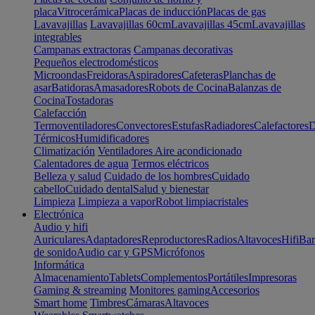
placa
Vitrocerámica
Placas de inducción
Placas de gas
Lavavajillas
Lavavajillas 60cm
Lavavajillas 45cm
Lavavajillas
integrables
Campanas extractoras
Campanas decorativas
Pequeños electrodomésticos
Microondas
Freidoras
Aspiradores
Cafeteras
Planchas de
asar
Batidoras
Amasadores
Robots de Cocina
Balanzas de
Cocina
Tostadoras
Calefacción
Termoventiladores
Convectores
Estufas
Radiadores
Calefactores
D
Térmicos
Humidificadores
Climatización
Ventiladores
Aire acondicionado
Calentadores de agua
Termos eléctricos
Belleza y salud
Cuidado de los hombres
Cuidado
cabello
Cuidado dental
Salud y bienestar
Limpieza
Limpieza a vapor
Robot limpiacristales
Electrónica
Audio y hifi
Auriculares
Adaptadores
Reproductores
Radios
Altavoces
Hifi
Bar
de sonido
Audio car y GPS
Micrófonos
Informática
Almacenamiento
Tablets
Complementos
Portátiles
Impresoras
Gaming & streaming
Monitores gaming
Accesorios
Smart home
Timbres
Cámaras
Altavoces