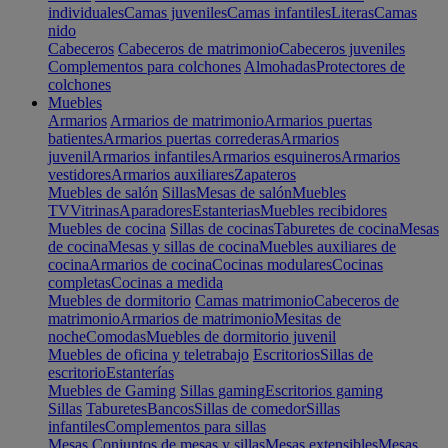
individuales
Camas juveniles
Camas infantiles
Literas
Camas
nido
Cabeceros
Cabeceros de matrimonio
Cabeceros juveniles
Complementos para colchones
Almohadas
Protectores de
colchones
Muebles
Armarios
Armarios de matrimonio
Armarios puertas
batientes
Armarios puertas correderas
Armarios
juvenil
Armarios infantiles
Armarios esquineros
Armarios
vestidores
Armarios auxiliares
Zapateros
Muebles de salón
Sillas
Mesas de salón
Muebles
TV
Vitrinas
Aparadores
Estanterias
Muebles recibidores
Muebles de cocina
Sillas de cocinas
Taburetes de cocina
Mesas
de cocina
Mesas y sillas de cocina
Muebles auxiliares de
cocina
Armarios de cocina
Cocinas modulares
Cocinas
completas
Cocinas a medida
Muebles de dormitorio
Camas matrimonio
Cabeceros de
matrimonio
Armarios de matrimonio
Mesitas de
noche
Comodas
Muebles de dormitorio juvenil
Muebles de oficina y teletrabajo
Escritorios
Sillas de
escritorio
Estanterías
Muebles de Gaming
Sillas gaming
Escritorios gaming
Sillas
Taburetes
Bancos
Sillas de comedor
Sillas
infantiles
Complementos para sillas
Mesas
Conjuntos de mesas y sillas
Mesas extensibles
Mesas