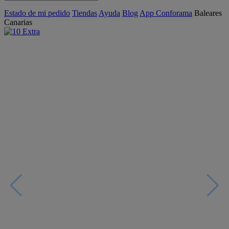
Estado de mi pedido
Tiendas
Ayuda
Blog
App Conforama
Baleares
Canarias