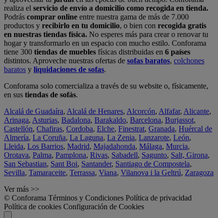
realiza el
servicio de envío a domicilio como recogida en tienda.
Podrás
comprar online
entre nuestra gama de más de 7.000
productos y
recibirlo en tu domicilio
, o bien con
recogida gratis
en nuestras tiendas física.
No esperes más para crear o renovar tu
hogar y transformarlo en un espacio con mucho estilo. Conforama
tiene 300
tiendas de muebles
físicas distribuidas en
6 países
distintos. Aproveche nuestras ofertas de
sofas baratos
,
colchones
baratos
y
liquidaciones de sofas
.
Conforama solo comercializa a través de su website o, físicamente,
en sus
tiendas de sofás
.
Alcalá de Guadaíra
,
Alcalá de Henares
,
Alcorcón
,
Alfafar
,
Alicante
,
Arinaga
,
Asturias
,
Badalona
,
Barakaldo
,
Barcelona
,
Burjassot
,
Castellón
,
Chafiras
,
Cordoba
,
Elche
,
Finestrat
,
Granada
,
Huércal de
Almería
,
La Coruña
,
La Laguna
,
La Zenia
,
Lanzarote
,
León
,
Lleida
,
Los Barrios
,
Madrid
,
Majadahonda
,
Málaga
,
Murcia
,
Orotava
,
Palma
,
Pamplona
,
Rivas
,
Sabadell
,
Sagunto
,
Salt, Girona
,
San Sebastian
,
Sant Boi
,
Santander
,
Santiago de Compostela
,
Sevilla
,
Tamaraceite
,
Terrassa
,
Viana
,
Vilanova i la Geltrú
,
Zaragoza
Ver más >>
© Conforama
Términos y Condiciones
Política de privacidad
Política de cookies
Configuración de Cookies