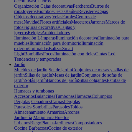
decorativas
Cuadros
Organización
Cajas decorativas
Percheros
Burros de
ropa
Joyeros
Biombos
Cestas
Baúles
Revisteros
Cajas
Objetos decorativos
Velas
Faroles
Centros de
mesa
Navidad
Flores artificiales
Maceteros
Jarrones
Marcos de
fotos
Figuras decorativas
Cajitas y
joyeros
Relojes
Ambientadores
Iluminación
Lámparas
Iluminación decorativa
Iluminación para
muebles
Iluminación para dormitorio
Iluminación
exterior
Guirnaldas
Balizas
Smart
Light
Bombillas
Focos
Iluminación con rieles
Cintas Led
Tendencias y temporadas
Jardín
Muebles de jardín
Set de jardín
Conjuntos de mesas y sillas de
jardín
Sillas de jardín
Mesas de jardín
Conjuntos de sofás de
jardín
Sofás jardín
Bancos de jardín
Sillas colgantes
Estufas de
exterior
Hamacas y tumbonas
Accesorios
Balancines
Tumbonas
Hamacas
Columpios
Pérgolas
Cenadores
Carpas
Pérgolas
Parasoles
Sombrillas
Parasoles
Toldos
Almacenamiento
Armarios
Arcones
Jardinería
Maquinaria
Huertos
Urbanos
Riego
Plantas
Jardineras
Compostadores
Cocina
Barbacoas
Cocina de exterior