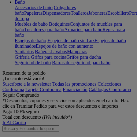
Baño
Accesorios de baño
Colgadores
baño
Papeleras
Dispensadores
Toalleros
Jaboneras
Escobillero
Port
de ropa
Muebles de baño
Botiquines
Conjuntos de muebles para
baño
Tocadores para baño
Armarios para baño
Repisa para
baño
Espejos de baño
Espejos de baño sin Luz
Espejos de baño
iluminados
Espejos de baño con aumento
Sanitarios
Bañeras
Lavabos
Mamparas
Grifería
Grifos para cocina
Grifos para ducha
Seguridad de baño
Barras de seguridad para baño
Resumen de tu pedido
¡Tu carrito está vacío!
Suscríbete a la newsletter
Todas las promociones
Colecciones
Conforama
Tarjeta Conforama
Financiación
Catálogos Conforama
Seguir Comprando
*Descuentos, cupones y servicios son aplicados en el carrito. Haz
clic en Tramitar Pedido para ver estos descuentos e importes
Pago 100% seguro
Total con descuento
(IVA incluido*)
Ir Al Carrito