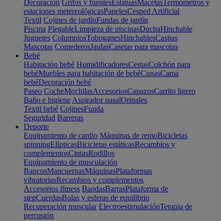
Decoración
Grifos y fuentes
Estatuas
Macetas
Termómetros y
estaciones metereológicas
Paneles
Cesped Artificial
Textil
Cojines de jardín
Fundas de jardín
Piscina
Plegable
Limpieza de piscinas
Ducha
Hinchable
Juguetes
Columpios
Toboganes
Hinchables
Casitas
Mascotas
Comederos
Jaulas
Casetas para mascotas
Bebé
Habitación bebé
Humidificadores
Cestas
Colchón para
bebé
Muebles para habitación de bebé
Cunas
Cama
bebé
Decoración bebé
Paseo
Coche
Mochilas
Accesorios
Capazos
Carrito ligero
Baño e higiene
Aspirador nasal
Orinales
Textil bebé
Cojines
Funda
Seguridad
Barreras
Deporte
Equipamiento de cardio
Máquinas de remo
Bicicletas
spinning
Elípticas
Bicicletas estáticas
Recambios y
complementos
Cintas
Rodillos
Equipamiento de musculación
Bancos
Mancuernas
Máquinas
Plataformas
vibratorias
Recambios y complementos
Accesorios fitness
Bandas
Barras
Plataforma de
step
Cuerdas
Bolas y esferas de equilibrio
Recuperación muscular
Electroestimulación
Terapia de
percusión