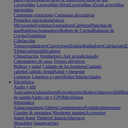
Lavavajillas
Lavavajillas 60cm
Lavavajillas 45cm
Lavavajillas
integrables
Campanas extractoras
Campanas decorativas
Pequeños electrodomésticos
Microondas
Freidoras
Aspiradores
Cafeteras
Planchas de
asar
Batidoras
Amasadores
Robots de Cocina
Balanzas de
Cocina
Tostadoras
Calefacción
Termoventiladores
Convectores
Estufas
Radiadores
Calefactores
D
Térmicos
Humidificadores
Climatización
Ventiladores
Aire acondicionado
Calentadores de agua
Termos eléctricos
Belleza y salud
Cuidado de los hombres
Cuidado
cabello
Cuidado dental
Salud y bienestar
Limpieza
Limpieza a vapor
Robot limpiacristales
Electrónica
Audio y hifi
Auriculares
Adaptadores
Reproductores
Radios
Altavoces
Hifi
Bar
de sonido
Audio car y GPS
Micrófonos
Informática
Almacenamiento
Tablets
Complementos
Portátiles
Impresoras
Gaming & streaming
Monitores gaming
Accesorios
Smart home
Timbres
Cámaras
Altavoces
Wearables
Smartwatches