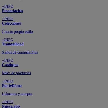
+INFO
Financiación
+INFO
Colecciones
Crea tu propio estilo
+INFO
Tranquilidad
6 años de Garantía Plus
+INFO
Catálogos
Miles de productos
+INFO
Por teléfono
Llámanos y compra
+INFO
Nueva app