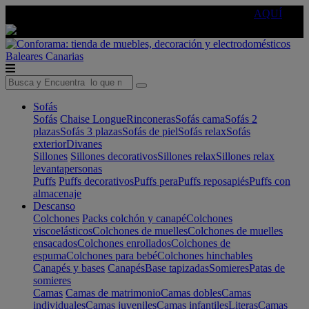
🔵Cambia tu electro con
-10% EXTRA
de descuento ☑️
AQUÍ
Baleares
Canarias
Sofás
Sofás
Chaise Longue
Rinconeras
Sofás cama
Sofás 2
plazas
Sofás 3 plazas
Sofás de piel
Sofás relax
Sofás
exterior
Divanes
Sillones
Sillones decorativos
Sillones relax
Sillones relax
levantapersonas
Puffs
Puffs decorativos
Puffs pera
Puffs reposapiés
Puffs con
almacenaje
Descanso
Colchones
Packs colchón y canapé
Colchones
viscoelásticos
Colchones de muelles
Colchones de muelles
ensacados
Colchones enrollados
Colchones de
espuma
Colchones para bebé
Colchones hinchables
Canapés y bases
Canapés
Base tapizadas
Somieres
Patas de
somieres
Camas
Camas de matrimonio
Camas dobles
Camas
individuales
Camas juveniles
Camas infantiles
Literas
Camas