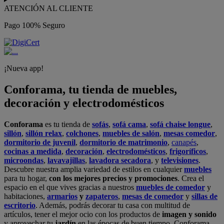
ATENCIÓN AL CLIENTE
Pago 100% Seguro
¡Nueva app!
Conforama, tu tienda de muebles,
decoración y electrodomésticos
Conforama
es tu tienda de
sofás
,
sofá cama
,
sofá chaise longue
,
sillón
,
sillón relax
,
colchones
,
muebles de salón
,
mesas comedor
,
dormitorio de juvenil
,
dormitorio de matrimonio
,
canapés
,
cocinas a medida
,
decoración
,
electrodomésticos
,
frigoríficos
,
microondas
,
lavavajillas
,
lavadora secadora
, y
televisiones
.
Descubre nuestra amplia variedad de estilos en cualquier
muebles
para tu hogar,
con los mejores precios y promociones
. Crea el
espacio en el que vives gracias a nuestros
muebles de comedor
y
habitaciones,
armarios
y
zapateros
,
mesas de comedor
y
sillas de
escritorio
. Además, podrás decorar tu casa con multitud de
artículos, tener el mejor ocio con los productos de
imagen y sonido
y aprovechar tu
jardín
en las épocas de buen tiempo. Conforama