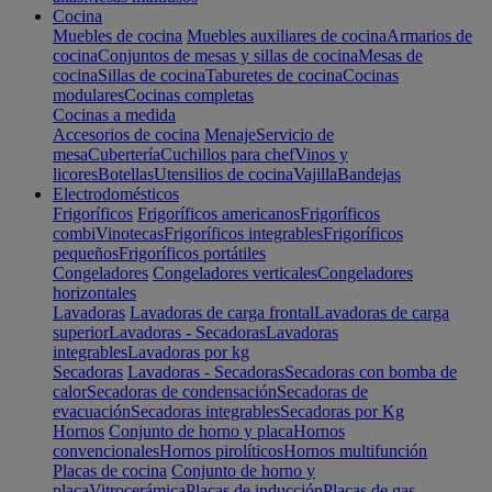
Cocina
Muebles de cocina
Muebles auxiliares de cocina
Armarios de
cocina
Conjuntos de mesas y sillas de cocina
Mesas de
cocina
Sillas de cocina
Taburetes de cocina
Cocinas
modulares
Cocinas completas
Cocinas a medida
Accesorios de cocina
Menaje
Servicio de
mesa
Cubertería
Cuchillos para chef
Vinos y
licores
Botellas
Utensilios de cocina
Vajilla
Bandejas
Electrodomésticos
Frigoríficos
Frigoríficos americanos
Frigoríficos
combi
Vinotecas
Frigoríficos integrables
Frigoríficos
pequeños
Frigoríficos portátiles
Congeladores
Congeladores verticales
Congeladores
horizontales
Lavadoras
Lavadoras de carga frontal
Lavadoras de carga
superior
Lavadoras - Secadoras
Lavadoras
integrables
Lavadoras por kg
Secadoras
Lavadoras - Secadoras
Secadoras con bomba de
calor
Secadoras de condensación
Secadoras de
evacuación
Secadoras integrables
Secadoras por Kg
Hornos
Conjunto de horno y placa
Hornos
convencionales
Hornos pirolíticos
Hornos multifunción
Placas de cocina
Conjunto de horno y
placa
Vitrocerámica
Placas de inducción
Placas de gas