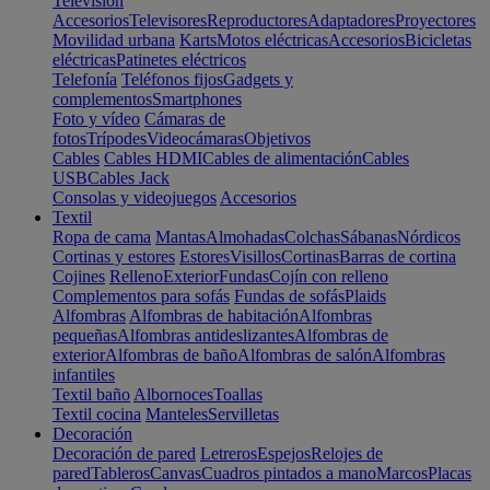
Televisión
Accesorios
Televisores
Reproductores
Adaptadores
Proyectores
Movilidad urbana
Karts
Motos eléctricas
Accesorios
Bicicletas
eléctricas
Patinetes eléctricos
Telefonía
Teléfonos fijos
Gadgets y
complementos
Smartphones
Foto y vídeo
Cámaras de
fotos
Trípodes
Videocámaras
Objetivos
Cables
Cables HDMI
Cables de alimentación
Cables
USB
Cables Jack
Consolas y videojuegos
Accesorios
Textil
Ropa de cama
Mantas
Almohadas
Colchas
Sábanas
Nórdicos
Cortinas y estores
Estores
Visillos
Cortinas
Barras de cortina
Cojines
Relleno
Exterior
Fundas
Cojín con relleno
Complementos para sofás
Fundas de sofás
Plaids
Alfombras
Alfombras de habitación
Alfombras
pequeñas
Alfombras antideslizantes
Alfombras de
exterior
Alfombras de baño
Alfombras de salón
Alfombras
infantiles
Textil baño
Albornoces
Toallas
Textil cocina
Manteles
Servilletas
Decoración
Decoración de pared
Letreros
Espejos
Relojes de
pared
Tableros
Canvas
Cuadros pintados a mano
Marcos
Placas