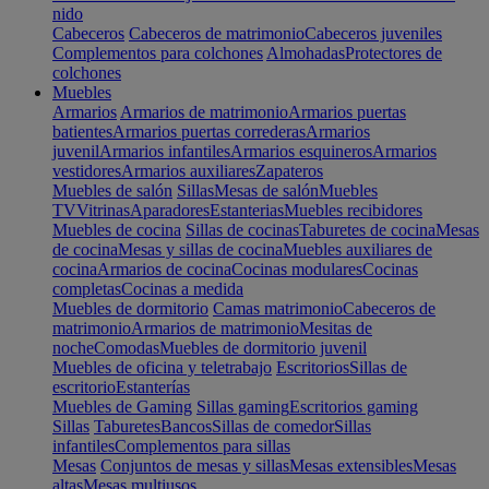
nido
Cabeceros
Cabeceros de matrimonio
Cabeceros juveniles
Complementos para colchones
Almohadas
Protectores de
colchones
Muebles
Armarios
Armarios de matrimonio
Armarios puertas
batientes
Armarios puertas correderas
Armarios
juvenil
Armarios infantiles
Armarios esquineros
Armarios
vestidores
Armarios auxiliares
Zapateros
Muebles de salón
Sillas
Mesas de salón
Muebles
TV
Vitrinas
Aparadores
Estanterias
Muebles recibidores
Muebles de cocina
Sillas de cocinas
Taburetes de cocina
Mesas
de cocina
Mesas y sillas de cocina
Muebles auxiliares de
cocina
Armarios de cocina
Cocinas modulares
Cocinas
completas
Cocinas a medida
Muebles de dormitorio
Camas matrimonio
Cabeceros de
matrimonio
Armarios de matrimonio
Mesitas de
noche
Comodas
Muebles de dormitorio juvenil
Muebles de oficina y teletrabajo
Escritorios
Sillas de
escritorio
Estanterías
Muebles de Gaming
Sillas gaming
Escritorios gaming
Sillas
Taburetes
Bancos
Sillas de comedor
Sillas
infantiles
Complementos para sillas
Mesas
Conjuntos de mesas y sillas
Mesas extensibles
Mesas
altas
Mesas multiusos