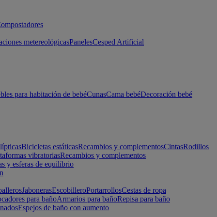
ompostadores
aciones metereológicas
Paneles
Cesped Artificial
les para habitación de bebé
Cunas
Cama bebé
Decoración bebé
lípticas
Bicicletas estáticas
Recambios y complementos
Cintas
Rodillos
taformas vibratorias
Recambios y complementos
s y esferas de equilibrio
ón
alleros
Jaboneras
Escobillero
Portarrollos
Cestas de ropa
cadores para baño
Armarios para baño
Repisa para baño
inados
Espejos de baño con aumento