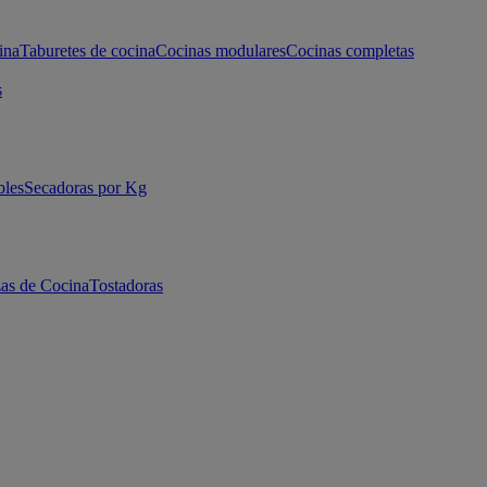
ina
Taburetes de cocina
Cocinas modulares
Cocinas completas
s
bles
Secadoras por Kg
as de Cocina
Tostadoras