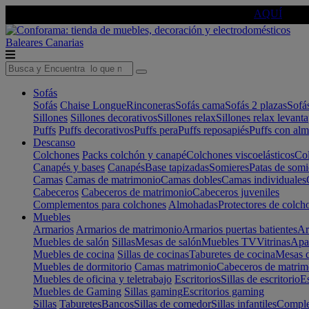
🔵Cambia tu electro con
-10% EXTRA
de descuento ☑️
AQUÍ
Baleares
Canarias
Sofás
Sofás
Chaise Longue
Rinconeras
Sofás cama
Sofás 2 plazas
Sofá
Sillones
Sillones decorativos
Sillones relax
Sillones relax levant
Puffs
Puffs decorativos
Puffs pera
Puffs reposapiés
Puffs con al
Descanso
Colchones
Packs colchón y canapé
Colchones viscoelásticos
Col
Canapés y bases
Canapés
Base tapizadas
Somieres
Patas de somi
Camas
Camas de matrimonio
Camas dobles
Camas individuales
Cabeceros
Cabeceros de matrimonio
Cabeceros juveniles
Complementos para colchones
Almohadas
Protectores de colch
Muebles
Armarios
Armarios de matrimonio
Armarios puertas batientes
Ar
Muebles de salón
Sillas
Mesas de salón
Muebles TV
Vitrinas
Apa
Muebles de cocina
Sillas de cocinas
Taburetes de cocina
Mesas d
Muebles de dormitorio
Camas matrimonio
Cabeceros de matrim
Muebles de oficina y teletrabajo
Escritorios
Sillas de escritorio
Es
Muebles de Gaming
Sillas gaming
Escritorios gaming
Sillas
Taburetes
Bancos
Sillas de comedor
Sillas infantiles
Complem