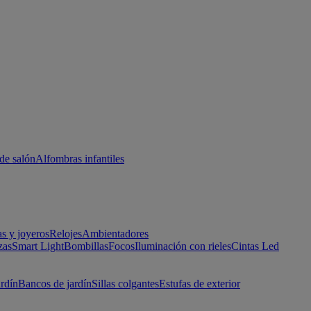
de salón
Alfombras infantiles
as y joyeros
Relojes
Ambientadores
zas
Smart Light
Bombillas
Focos
Iluminación con rieles
Cintas Led
ardín
Bancos de jardín
Sillas colgantes
Estufas de exterior