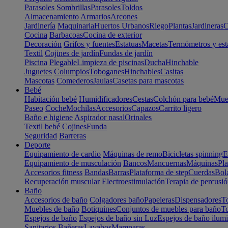
Parasoles
Sombrillas
Parasoles
Toldos
Almacenamiento
Armarios
Arcones
Jardinería
Maquinaria
Huertos Urbanos
Riego
Plantas
Jardineras
C
Cocina
Barbacoas
Cocina de exterior
Decoración
Grifos y fuentes
Estatuas
Macetas
Termómetros y est
Textil
Cojines de jardín
Fundas de jardín
Piscina
Plegable
Limpieza de piscinas
Ducha
Hinchable
Juguetes
Columpios
Toboganes
Hinchables
Casitas
Mascotas
Comederos
Jaulas
Casetas para mascotas
Bebé
Habitación bebé
Humidificadores
Cestas
Colchón para bebé
Mueb
Paseo
Coche
Mochilas
Accesorios
Capazos
Carrito ligero
Baño e higiene
Aspirador nasal
Orinales
Textil bebé
Cojines
Funda
Seguridad
Barreras
Deporte
Equipamiento de cardio
Máquinas de remo
Bicicletas spinning
E
Equipamiento de musculación
Bancos
Mancuernas
Máquinas
Pla
Accesorios fitness
Bandas
Barras
Plataforma de step
Cuerdas
Bola
Recuperación muscular
Electroestimulación
Terapia de percusi
Baño
Accesorios de baño
Colgadores baño
Papeleras
Dispensadores
To
Muebles de baño
Botiquines
Conjuntos de muebles para baño
To
Espejos de baño
Espejos de baño sin Luz
Espejos de baño ilum
Sanitarios
Bañeras
Lavabos
Mamparas