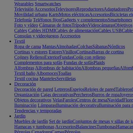
Wearables
Smartwatches
Televisión
Accesorios
Televisores
Reproductores
Adaptadores
Pr
Movilidad urbana
Karts
Motos eléctricas
Accesorios
Bicicletas el
Telefonía
Teléfonos fijos
Gadgets y complementos
Smartphones
Foto y vídeo
Cámaras de fotos
Trípodes
Videocámaras
Objetivos
Cables
Cables HDMI
Cables de alimentación
Cables USB
Cable
Consolas y videojuegos
Accesorios
Textil
Ropa de cama
Mantas
Almohadas
Colchas
Sábanas
Nórdicos
Cortinas y estores
Estores
Visillos
Cortinas
Barras de cortina
Cojines
Relleno
Exterior
Fundas
Cojín con relleno
Complementos para sofás
Fundas de sofás
Plaids
Alfombras
Alfombras de habitación
Alfombras pequeñas
Alfomb
Textil baño
Albornoces
Toallas
Textil cocina
Manteles
Servilletas
Decoración
Decoración de pared
Letreros
Espejos
Relojes de pared
Tableros
Organización
Cajas decorativas
Percheros
Burros de ropa
Joyero
Objetos decorativos
Velas
Faroles
Centros de mesa
Navidad
Flore
Iluminación
Lámparas
Iluminación decorativa
Iluminación para 
Tendencias y temporadas
Jardín
Muebles de jardín
Set de jardín
Conjuntos de mesas y sillas de j
Hamacas y tumbonas
Accesorios
Balancines
Tumbonas
Hamaca
Pérgolas
Cenadores
Carpas
Pérgolas