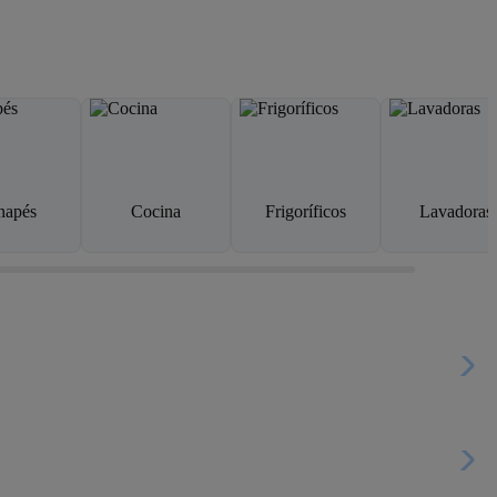
napés
Cocina
Frigoríficos
Lavadoras