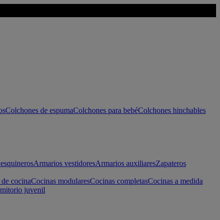
os
Colchones de espuma
Colchones para bebé
Colchones hinchables
esquineros
Armarios vestidores
Armarios auxiliares
Zapateros
 de cocina
Cocinas modulares
Cocinas completas
Cocinas a medida
mitorio juvenil