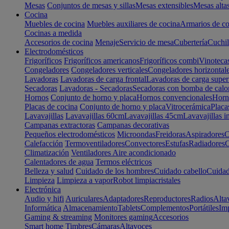
Mesas
Conjuntos de mesas y sillas
Mesas extensibles
Mesas alta
Cocina
Muebles de cocina
Muebles auxiliares de cocina
Armarios de co
Cocinas a medida
Accesorios de cocina
Menaje
Servicio de mesa
Cubertería
Cuchil
Electrodomésticos
Frigoríficos
Frigoríficos americanos
Frigoríficos combi
Vinoteca
Congeladores
Congeladores verticales
Congeladores horizontal
Lavadoras
Lavadoras de carga frontal
Lavadoras de carga super
Secadoras
Lavadoras - Secadoras
Secadoras con bomba de calo
Hornos
Conjunto de horno y placa
Hornos convencionales
Horno
Placas de cocina
Conjunto de horno y placa
Vitrocerámica
Placa
Lavavajillas
Lavavajillas 60cm
Lavavajillas 45cm
Lavavajillas i
Campanas extractoras
Campanas decorativas
Pequeños electrodomésticos
Microondas
Freidoras
Aspiradores
C
Calefacción
Termoventiladores
Convectores
Estufas
Radiadores
C
Climatización
Ventiladores
Aire acondicionado
Calentadores de agua
Termos eléctricos
Belleza y salud
Cuidado de los hombres
Cuidado cabello
Cuidad
Limpieza
Limpieza a vapor
Robot limpiacristales
Electrónica
Audio y hifi
Auriculares
Adaptadores
Reproductores
Radios
Alta
Informática
Almacenamiento
Tablets
Complementos
Portátiles
Im
Gaming & streaming
Monitores gaming
Accesorios
Smart home
Timbres
Cámaras
Altavoces