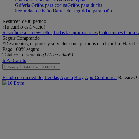
Grifería
Grifos para cocina
Grifos para ducha
Seguridad de baño
Barras de seguridad para baño
Resumen de tu pedido
¡Tu carrito está vacío!
Suscríbete a la newsletter
Todas las promociones
Colecciones Confo
Seguir Comprando
*Descuentos, cupones y servicios son aplicados en el carrito. Haz cli
Pago 100% seguro
Total con descuento
(IVA incluido*)
Ir Al Carrito
Estado de mi pedido
Tiendas
Ayuda
Blog
App Conforama
Baleares
C