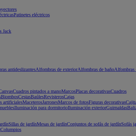
oyectores
éctricas
Patinetes eléctricos
s Jack
ras antideslizantes
Alfombras de exterior
Alfombras de baño
Alfombras 
Canvas
Cuadros pintados a mano
Marcos
Placas decorativas
Cuadros
s
Biombos
Cestas
Baúles
Revisteros
Cajas
s artificiales
Maceteros
Jarrones
Marcos de fotos
Figuras decorativas
Cajit
muebles
Iluminación para dormitorio
Iluminación exterior
Guirnaldas
Bali
ardín
Sillas de jardín
Mesas de jardín
Conjuntos de sofás de jardín
Sofás j
s
Columpios