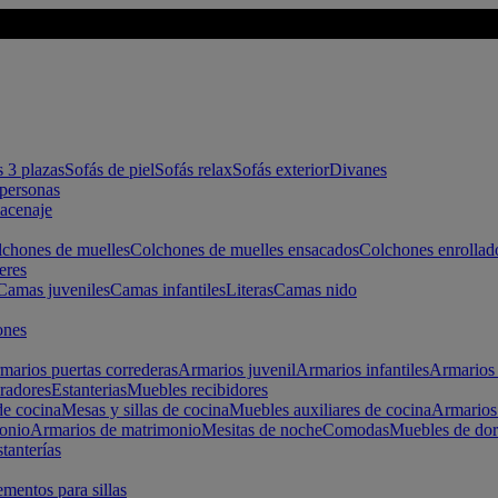
s 3 plazas
Sofás de piel
Sofás relax
Sofás exterior
Divanes
apersonas
macenaje
chones de muelles
Colchones de muelles ensacados
Colchones enrollad
eres
Camas juveniles
Camas infantiles
Literas
Camas nido
ones
marios puertas correderas
Armarios juvenil
Armarios infantiles
Armarios 
radores
Estanterias
Muebles recibidores
e cocina
Mesas y sillas de cocina
Muebles auxiliares de cocina
Armarios
onio
Armarios de matrimonio
Mesitas de noche
Comodas
Muebles de dor
tanterías
entos para sillas