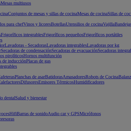
s
Mesas multiusos
cina
Conjuntos de mesas y sillas de cocina
Mesas de cocina
Sillas de coc
los para chef
Vinos y licores
Botellas
Utensilios de cocina
Vajilla
Bandeja
s
Frigoríficos integrables
Frigoríficos pequeños
Frigoríficos portátiles
es
ior
Lavadoras - Secadoras
Lavadoras integrables
Lavadoras por kg
r
Secadoras de condensación
Secadoras de evacuación
Secadoras integra
s pirolíticos
Hornos multifunción
s de inducción
Placas de gas
ntegrables
afeteras
Planchas de asar
Batidoras
Amasadores
Robots de Cocina
Balanz
alefactores
Difusores
Emisores Térmicos
Humidificadores
o dental
Salud y bienestar
voces
Hifi
Barras de sonido
Audio car y GPS
Micrófonos
presoras