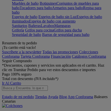
Muebles de baño
Botiquines
Conjuntos de muebles para
baño
Tocadores para baño
Armarios para baño
Repisa para
baño
Espejos de baño
Espejos de baño sin Luz
Espejos de baño
iluminados
Espejos de baño con aumento
Sanitarios
Bañeras
Lavabos
Mamparas
Grifería
Grifos para cocina
Grifos para ducha
Seguridad de baño
Barras de seguridad para baño
Resumen de tu pedido
¡Tu carrito está vacío!
Suscríbete a la newsletter
Todas las promociones
Colecciones
Conforama
Tarjeta Conforama
Financiación
Catálogos Conforama
Seguir Comprando
*Descuentos, cupones y servicios son aplicados en el carrito. Haz
clic en Tramitar Pedido para ver estos descuentos e importes
Pago 100% seguro
Total con descuento
(IVA incluido*)
Ir Al Carrito
Estado de mi pedido
Tiendas
Ayuda
Blog
App Conforama
Baleares
Canarias