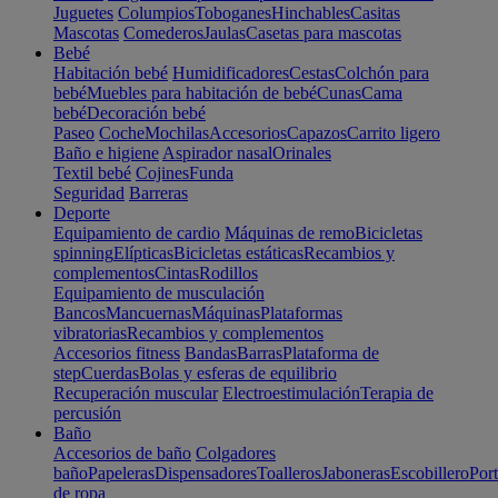
Juguetes
Columpios
Toboganes
Hinchables
Casitas
Mascotas
Comederos
Jaulas
Casetas para mascotas
Bebé
Habitación bebé
Humidificadores
Cestas
Colchón para
bebé
Muebles para habitación de bebé
Cunas
Cama
bebé
Decoración bebé
Paseo
Coche
Mochilas
Accesorios
Capazos
Carrito ligero
Baño e higiene
Aspirador nasal
Orinales
Textil bebé
Cojines
Funda
Seguridad
Barreras
Deporte
Equipamiento de cardio
Máquinas de remo
Bicicletas
spinning
Elípticas
Bicicletas estáticas
Recambios y
complementos
Cintas
Rodillos
Equipamiento de musculación
Bancos
Mancuernas
Máquinas
Plataformas
vibratorias
Recambios y complementos
Accesorios fitness
Bandas
Barras
Plataforma de
step
Cuerdas
Bolas y esferas de equilibrio
Recuperación muscular
Electroestimulación
Terapia de
percusión
Baño
Accesorios de baño
Colgadores
baño
Papeleras
Dispensadores
Toalleros
Jaboneras
Escobillero
Port
de ropa