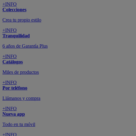
+INFO
Colecciones
Crea tu propio estilo
+INFO
Tranquilidad
6 años de Garantía Plus
+INFO
Catálogos
Miles de productos
+INFO
Por teléfono
Llámanos y compra
+INFO
Nueva app
Todo en tu móvil
+INFO