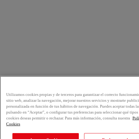
Utilizamos cookies propias y de terceros para garantizar el correcto funcionami
sitio web, analizar la navegación, mejorar nuestros servicios y mostrarte public
personalizada en función de tus hábitos de navegación. Puedes aceptar todas la
pulsando en “Aceptar”, o configurar tus preferencias para seleccionar qué tipos
cookies deseas permitir o rechazar. Para más información, consulta nuestra
Pol
Cookies