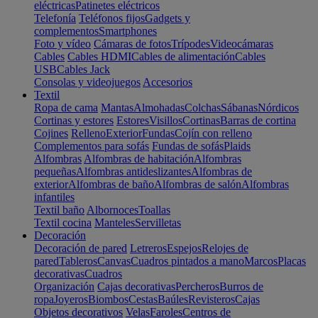
eléctricas
Patinetes eléctricos
Telefonía
Teléfonos fijos
Gadgets y
complementos
Smartphones
Foto y vídeo
Cámaras de fotos
Trípodes
Videocámaras
Cables
Cables HDMI
Cables de alimentación
Cables
USB
Cables Jack
Consolas y videojuegos
Accesorios
Textil
Ropa de cama
Mantas
Almohadas
Colchas
Sábanas
Nórdicos
Cortinas y estores
Estores
Visillos
Cortinas
Barras de cortina
Cojines
Relleno
Exterior
Fundas
Cojín con relleno
Complementos para sofás
Fundas de sofás
Plaids
Alfombras
Alfombras de habitación
Alfombras
pequeñas
Alfombras antideslizantes
Alfombras de
exterior
Alfombras de baño
Alfombras de salón
Alfombras
infantiles
Textil baño
Albornoces
Toallas
Textil cocina
Manteles
Servilletas
Decoración
Decoración de pared
Letreros
Espejos
Relojes de
pared
Tableros
Canvas
Cuadros pintados a mano
Marcos
Placas
decorativas
Cuadros
Organización
Cajas decorativas
Percheros
Burros de
ropa
Joyeros
Biombos
Cestas
Baúles
Revisteros
Cajas
Objetos decorativos
Velas
Faroles
Centros de