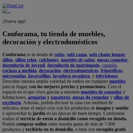
¡Nueva app!
Conforama, tu tienda de muebles,
decoración y electrodomésticos
Conforama
es tu tienda de
sofás
,
sofá cama
,
sofá chaise longue
,
sillón
,
sillón relax
,
colchones
,
muebles de salón
,
mesas comedor
,
dormitorio de juvenil
,
dormitorio de matrimonio
,
canapés
,
cocinas a medida
,
decoración
,
electrodomésticos
,
frigoríficos
,
microondas
,
lavavajillas
,
lavadora secadora
, y
televisiones
.
Descubre nuestra amplia variedad de estilos en cualquier
muebles
para tu hogar,
con los mejores precios y promociones
. Crea el
espacio en el que vives gracias a nuestros
muebles de comedor
y
habitaciones,
armarios
y
zapateros
,
mesas de comedor
y
sillas de
escritorio
. Además, podrás decorar tu casa con multitud de
artículos, tener el mejor ocio con los productos de
imagen y sonido
y aprovechar tu
jardín
en las épocas de buen tiempo. Conforama
realiza el
servicio de envío a domicilio como recogida en tienda.
Podrás
comprar online
entre nuestra gama de más de 7.000
productos y
recibirlo en tu domicilio
, o bien con
recogida gratis