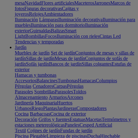
mesa
Navidad
Flores artificiales
Maceteros
Jarrones
Marcos de
fotos
Figuras decorativas
Cajitas y
joyeros
Relojes
Ambientadores
Iluminación
Lámparas
Iluminación decorativa
Iluminación para
muebles
Iluminación para dormitorio
Iluminación
exterior
Guirnaldas
Balizas
Smart
Light
Bombillas
Focos
Iluminación con rieles
Cintas Led
Tendencias y temporadas
Jardín
Muebles de jardín
Set de jardín
Conjuntos de mesas y sillas de
jardín
Sillas de jardín
Mesas de jardín
Conjuntos de sofás de
jardín
Sofás jardín
Bancos de jardín
Sillas colgantes
Estufas de
exterior
Hamacas y tumbonas
Accesorios
Balancines
Tumbonas
Hamacas
Columpios
Pérgolas
Cenadores
Carpas
Pérgolas
Parasoles
Sombrillas
Parasoles
Toldos
Almacenamiento
Armarios
Arcones
Jardinería
Maquinaria
Huertos
Urbanos
Riego
Plantas
Jardineras
Compostadores
Cocina
Barbacoas
Cocina de exterior
Decoración
Grifos y fuentes
Estatuas
Macetas
Termómetros y
estaciones metereológicas
Paneles
Cesped Artificial
Textil
Cojines de jardín
Fundas de jardín
Piscina
Plegable
Limpieza de piscinas
Ducha
Hinchable