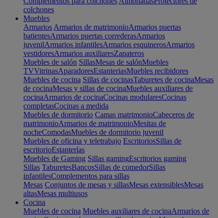
Complementos para colchones
Almohadas
Protectores de
colchones
Muebles
Armarios
Armarios de matrimonio
Armarios puertas
batientes
Armarios puertas correderas
Armarios
juvenil
Armarios infantiles
Armarios esquineros
Armarios
vestidores
Armarios auxiliares
Zapateros
Muebles de salón
Sillas
Mesas de salón
Muebles
TV
Vitrinas
Aparadores
Estanterias
Muebles recibidores
Muebles de cocina
Sillas de cocinas
Taburetes de cocina
Mesas
de cocina
Mesas y sillas de cocina
Muebles auxiliares de
cocina
Armarios de cocina
Cocinas modulares
Cocinas
completas
Cocinas a medida
Muebles de dormitorio
Camas matrimonio
Cabeceros de
matrimonio
Armarios de matrimonio
Mesitas de
noche
Comodas
Muebles de dormitorio juvenil
Muebles de oficina y teletrabajo
Escritorios
Sillas de
escritorio
Estanterías
Muebles de Gaming
Sillas gaming
Escritorios gaming
Sillas
Taburetes
Bancos
Sillas de comedor
Sillas
infantiles
Complementos para sillas
Mesas
Conjuntos de mesas y sillas
Mesas extensibles
Mesas
altas
Mesas multiusos
Cocina
Muebles de cocina
Muebles auxiliares de cocina
Armarios de