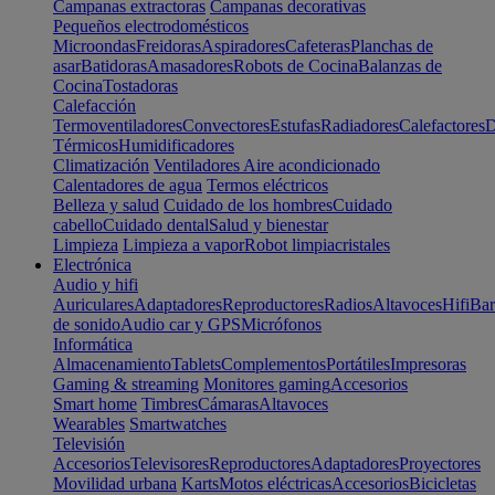
Campanas extractoras
Campanas decorativas
Pequeños electrodomésticos
Microondas
Freidoras
Aspiradores
Cafeteras
Planchas de
asar
Batidoras
Amasadores
Robots de Cocina
Balanzas de
Cocina
Tostadoras
Calefacción
Termoventiladores
Convectores
Estufas
Radiadores
Calefactores
D
Térmicos
Humidificadores
Climatización
Ventiladores
Aire acondicionado
Calentadores de agua
Termos eléctricos
Belleza y salud
Cuidado de los hombres
Cuidado
cabello
Cuidado dental
Salud y bienestar
Limpieza
Limpieza a vapor
Robot limpiacristales
Electrónica
Audio y hifi
Auriculares
Adaptadores
Reproductores
Radios
Altavoces
Hifi
Bar
de sonido
Audio car y GPS
Micrófonos
Informática
Almacenamiento
Tablets
Complementos
Portátiles
Impresoras
Gaming & streaming
Monitores gaming
Accesorios
Smart home
Timbres
Cámaras
Altavoces
Wearables
Smartwatches
Televisión
Accesorios
Televisores
Reproductores
Adaptadores
Proyectores
Movilidad urbana
Karts
Motos eléctricas
Accesorios
Bicicletas