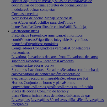
cocina
Conjuntos de mesas y sillas de cocina
Mesas de
cocina
Sillas de cocina
Taburetes de cocina
Cocinas
modulares
Cocinas completas
Cocinas a medida
Accesorios de cocina
Menaje
Servicio de
mesa
Cubertería
Cuchillos para chef
Vinos y
licores
Botellas
Utensilios de cocina
Vajilla
Bandejas
Electrodomésticos
Frigoríficos
Frigoríficos americanos
Frigoríficos
combi
Vinotecas
Frigoríficos integrables
Frigoríficos
pequeños
Frigoríficos portátiles
Congeladores
Congeladores verticales
Congeladores
horizontales
Lavadoras
Lavadoras de carga frontal
Lavadoras de carga
superior
Lavadoras - Secadoras
Lavadoras
integrables
Lavadoras por kg
Secadoras
Lavadoras - Secadoras
Secadoras con bomba de
calor
Secadoras de condensación
Secadoras de
evacuación
Secadoras integrables
Secadoras por Kg
Hornos
Conjunto de horno y placa
Hornos
convencionales
Hornos pirolíticos
Hornos multifunción
Placas de cocina
Conjunto de horno y
placa
Vitrocerámica
Placas de inducción
Placas de gas
Lavavajillas
Lavavajillas 60cm
Lavavajillas 45cm
Lavavajillas
integrables