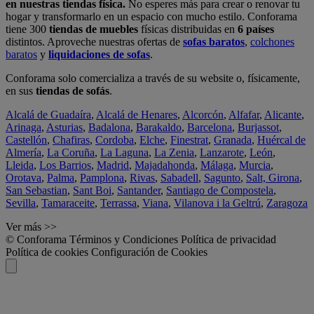
en nuestras tiendas física.
No esperes más para crear o renovar tu
hogar y transformarlo en un espacio con mucho estilo. Conforama
tiene 300
tiendas de muebles
físicas distribuidas en
6 países
distintos. Aproveche nuestras ofertas de
sofas baratos
,
colchones
baratos
y
liquidaciones de sofas
.
Conforama solo comercializa a través de su website o, físicamente,
en sus
tiendas de sofás
.
Alcalá de Guadaíra
,
Alcalá de Henares
,
Alcorcón
,
Alfafar
,
Alicante
,
Arinaga
,
Asturias
,
Badalona
,
Barakaldo
,
Barcelona
,
Burjassot
,
Castellón
,
Chafiras
,
Cordoba
,
Elche
,
Finestrat
,
Granada
,
Huércal de
Almería
,
La Coruña
,
La Laguna
,
La Zenia
,
Lanzarote
,
León
,
Lleida
,
Los Barrios
,
Madrid
,
Majadahonda
,
Málaga
,
Murcia
,
Orotava
,
Palma
,
Pamplona
,
Rivas
,
Sabadell
,
Sagunto
,
Salt, Girona
,
San Sebastian
,
Sant Boi
,
Santander
,
Santiago de Compostela
,
Sevilla
,
Tamaraceite
,
Terrassa
,
Viana
,
Vilanova i la Geltrú
,
Zaragoza
Ver más >>
© Conforama
Términos y Condiciones
Política de privacidad
Política de cookies
Configuración de Cookies