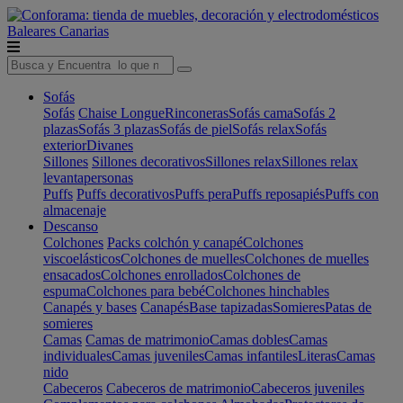
Baleares
Canarias
Sofás
Sofás
Chaise Longue
Rinconeras
Sofás cama
Sofás 2
plazas
Sofás 3 plazas
Sofás de piel
Sofás relax
Sofás
exterior
Divanes
Sillones
Sillones decorativos
Sillones relax
Sillones relax
levantapersonas
Puffs
Puffs decorativos
Puffs pera
Puffs reposapiés
Puffs con
almacenaje
Descanso
Colchones
Packs colchón y canapé
Colchones
viscoelásticos
Colchones de muelles
Colchones de muelles
ensacados
Colchones enrollados
Colchones de
espuma
Colchones para bebé
Colchones hinchables
Canapés y bases
Canapés
Base tapizadas
Somieres
Patas de
somieres
Camas
Camas de matrimonio
Camas dobles
Camas
individuales
Camas juveniles
Camas infantiles
Literas
Camas
nido
Cabeceros
Cabeceros de matrimonio
Cabeceros juveniles