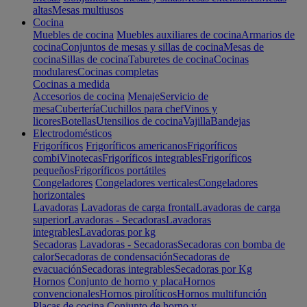
altas
Mesas multiusos
Cocina
Muebles de cocina
Muebles auxiliares de cocina
Armarios de
cocina
Conjuntos de mesas y sillas de cocina
Mesas de
cocina
Sillas de cocina
Taburetes de cocina
Cocinas
modulares
Cocinas completas
Cocinas a medida
Accesorios de cocina
Menaje
Servicio de
mesa
Cubertería
Cuchillos para chef
Vinos y
licores
Botellas
Utensilios de cocina
Vajilla
Bandejas
Electrodomésticos
Frigoríficos
Frigoríficos americanos
Frigoríficos
combi
Vinotecas
Frigoríficos integrables
Frigoríficos
pequeños
Frigoríficos portátiles
Congeladores
Congeladores verticales
Congeladores
horizontales
Lavadoras
Lavadoras de carga frontal
Lavadoras de carga
superior
Lavadoras - Secadoras
Lavadoras
integrables
Lavadoras por kg
Secadoras
Lavadoras - Secadoras
Secadoras con bomba de
calor
Secadoras de condensación
Secadoras de
evacuación
Secadoras integrables
Secadoras por Kg
Hornos
Conjunto de horno y placa
Hornos
convencionales
Hornos pirolíticos
Hornos multifunción
Placas de cocina
Conjunto de horno y