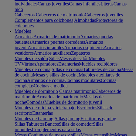
individuales
Camas juveniles
Camas infantiles
Literas
Camas
nido
Cabeceros
Cabeceros de matrimonio
Cabeceros juveniles
Complementos para colchones
Almohadas
Protectores de
colchones
Muebles
Armarios
Armarios de matrimonio
Armarios puertas
batientes
Armarios puertas correderas
Armarios
juvenil
Armarios infantiles
Armarios esquineros
Armarios
vestidores
Armarios auxiliares
Zapateros
Muebles de salón
Sillas
Mesas de salón
Muebles
TV
Vitrinas
Aparadores
Estanterias
Muebles recibidores
Muebles de cocina
Sillas de cocinas
Taburetes de cocina
Mesas
de cocina
Mesas y sillas de cocina
Muebles auxiliares de
cocina
Armarios de cocina
Cocinas modulares
Cocinas
completas
Cocinas a medida
Muebles de dormitorio
Camas matrimonio
Cabeceros de
matrimonio
Armarios de matrimonio
Mesitas de
noche
Comodas
Muebles de dormitorio juvenil
Muebles de oficina y teletrabajo
Escritorios
Sillas de
escritorio
Estanterías
Muebles de Gaming
Sillas gaming
Escritorios gaming
Sillas
Taburetes
Bancos
Sillas de comedor
Sillas
infantiles
Complementos para sillas
Mesas
Conjuntos de mesas y sillas
Mesas extensibles
Mesas