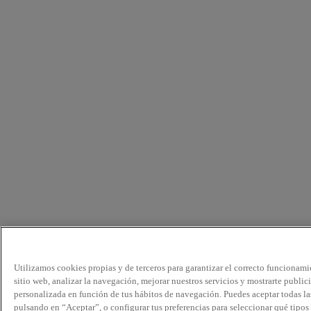
Utilizamos cookies propias y de terceros para garantizar el correcto funcionami
sitio web, analizar la navegación, mejorar nuestros servicios y mostrarte public
personalizada en función de tus hábitos de navegación. Puedes aceptar todas la
pulsando en “Aceptar”, o configurar tus preferencias para seleccionar qué tipos