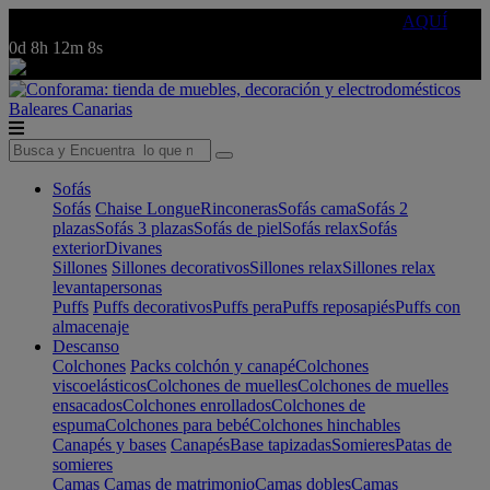
🔵Cambia tu electro con
-10% EXTRA
de descuento ☑️
AQUÍ
0d
8h
12m
8s
Baleares
Canarias
Sofás
Sofás
Chaise Longue
Rinconeras
Sofás cama
Sofás 2
plazas
Sofás 3 plazas
Sofás de piel
Sofás relax
Sofás
exterior
Divanes
Sillones
Sillones decorativos
Sillones relax
Sillones relax
levantapersonas
Puffs
Puffs decorativos
Puffs pera
Puffs reposapiés
Puffs con
almacenaje
Descanso
Colchones
Packs colchón y canapé
Colchones
viscoelásticos
Colchones de muelles
Colchones de muelles
ensacados
Colchones enrollados
Colchones de
espuma
Colchones para bebé
Colchones hinchables
Canapés y bases
Canapés
Base tapizadas
Somieres
Patas de
somieres
Camas
Camas de matrimonio
Camas dobles
Camas