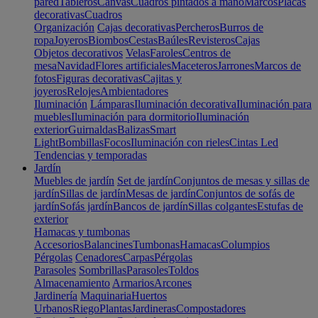
pared
Tableros
Canvas
Cuadros pintados a mano
Marcos
Placas
decorativas
Cuadros
Organización
Cajas decorativas
Percheros
Burros de
ropa
Joyeros
Biombos
Cestas
Baúles
Revisteros
Cajas
Objetos decorativos
Velas
Faroles
Centros de
mesa
Navidad
Flores artificiales
Maceteros
Jarrones
Marcos de
fotos
Figuras decorativas
Cajitas y
joyeros
Relojes
Ambientadores
Iluminación
Lámparas
Iluminación decorativa
Iluminación para
muebles
Iluminación para dormitorio
Iluminación
exterior
Guirnaldas
Balizas
Smart
Light
Bombillas
Focos
Iluminación con rieles
Cintas Led
Tendencias y temporadas
Jardín
Muebles de jardín
Set de jardín
Conjuntos de mesas y sillas de
jardín
Sillas de jardín
Mesas de jardín
Conjuntos de sofás de
jardín
Sofás jardín
Bancos de jardín
Sillas colgantes
Estufas de
exterior
Hamacas y tumbonas
Accesorios
Balancines
Tumbonas
Hamacas
Columpios
Pérgolas
Cenadores
Carpas
Pérgolas
Parasoles
Sombrillas
Parasoles
Toldos
Almacenamiento
Armarios
Arcones
Jardinería
Maquinaria
Huertos
Urbanos
Riego
Plantas
Jardineras
Compostadores