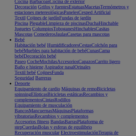
Cocina
Barbacoas
Cocina de exterior
Decoración
Grifos y fuentes
Estatuas
Macetas
Termómetros y
estaciones metereológicas
Paneles
Cesped Artificial
Textil
Cojines de jardín
Fundas de jardín
Piscina
Plegable
Limpieza de piscinas
Ducha
Hinchable
Juguetes
Columpios
Toboganes
Hinchables
Casitas
Mascotas
Comederos
Jaulas
Casetas para mascotas
Bebé
Habitación bebé
Humidificadores
Cestas
Colchón para
bebé
Muebles para habitación de bebé
Cunas
Cama
bebé
Decoración bebé
Paseo
Coche
Mochilas
Accesorios
Capazos
Carrito ligero
Baño e higiene
Aspirador nasal
Orinales
Textil bebé
Cojines
Funda
Seguridad
Barreras
Deporte
Equipamiento de cardio
Máquinas de remo
Bicicletas
spinning
Elípticas
Bicicletas estáticas
Recambios y
complementos
Cintas
Rodillos
Equipamiento de musculación
Bancos
Mancuernas
Máquinas
Plataformas
vibratorias
Recambios y complementos
Accesorios fitness
Bandas
Barras
Plataforma de
step
Cuerdas
Bolas y esferas de equilibrio
Recuperación muscular
Electroestimulación
Terapia de