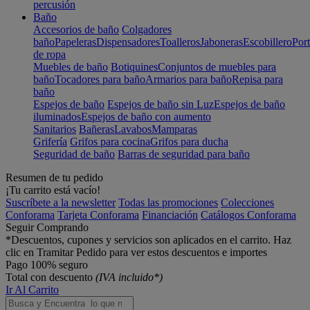
percusión
Baño
Accesorios de baño
Colgadores
baño
Papeleras
Dispensadores
Toalleros
Jaboneras
Escobillero
Port
de ropa
Muebles de baño
Botiquines
Conjuntos de muebles para
baño
Tocadores para baño
Armarios para baño
Repisa para
baño
Espejos de baño
Espejos de baño sin Luz
Espejos de baño
iluminados
Espejos de baño con aumento
Sanitarios
Bañeras
Lavabos
Mamparas
Grifería
Grifos para cocina
Grifos para ducha
Seguridad de baño
Barras de seguridad para baño
Resumen de tu pedido
¡Tu carrito está vacío!
Suscríbete a la newsletter
Todas las promociones
Colecciones
Conforama
Tarjeta Conforama
Financiación
Catálogos Conforama
Seguir Comprando
*Descuentos, cupones y servicios son aplicados en el carrito. Haz
clic en Tramitar Pedido para ver estos descuentos e importes
Pago 100% seguro
Total con descuento
(IVA incluido*)
Ir Al Carrito