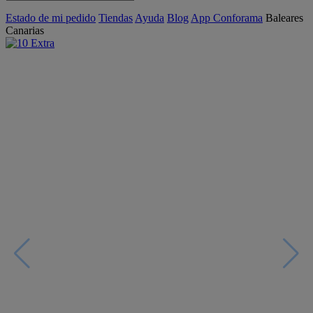
Estado de mi pedido
Tiendas
Ayuda
Blog
App Conforama
Baleares
Canarias