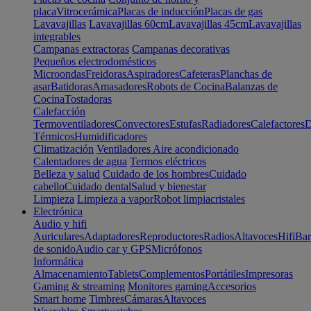
placa
Vitrocerámica
Placas de inducción
Placas de gas
Lavavajillas
Lavavajillas 60cm
Lavavajillas 45cm
Lavavajillas
integrables
Campanas extractoras
Campanas decorativas
Pequeños electrodomésticos
Microondas
Freidoras
Aspiradores
Cafeteras
Planchas de
asar
Batidoras
Amasadores
Robots de Cocina
Balanzas de
Cocina
Tostadoras
Calefacción
Termoventiladores
Convectores
Estufas
Radiadores
Calefactores
D
Térmicos
Humidificadores
Climatización
Ventiladores
Aire acondicionado
Calentadores de agua
Termos eléctricos
Belleza y salud
Cuidado de los hombres
Cuidado
cabello
Cuidado dental
Salud y bienestar
Limpieza
Limpieza a vapor
Robot limpiacristales
Electrónica
Audio y hifi
Auriculares
Adaptadores
Reproductores
Radios
Altavoces
Hifi
Bar
de sonido
Audio car y GPS
Micrófonos
Informática
Almacenamiento
Tablets
Complementos
Portátiles
Impresoras
Gaming & streaming
Monitores gaming
Accesorios
Smart home
Timbres
Cámaras
Altavoces