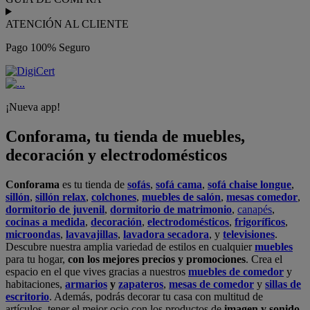
ATENCIÓN AL CLIENTE
Pago 100% Seguro
¡Nueva app!
Conforama, tu tienda de muebles,
decoración y electrodomésticos
Conforama
es tu tienda de
sofás
,
sofá cama
,
sofá chaise longue
,
sillón
,
sillón relax
,
colchones
,
muebles de salón
,
mesas comedor
,
dormitorio de juvenil
,
dormitorio de matrimonio
,
canapés
,
cocinas a medida
,
decoración
,
electrodomésticos
,
frigoríficos
,
microondas
,
lavavajillas
,
lavadora secadora
, y
televisiones
.
Descubre nuestra amplia variedad de estilos en cualquier
muebles
para tu hogar,
con los mejores precios y promociones
. Crea el
espacio en el que vives gracias a nuestros
muebles de comedor
y
habitaciones,
armarios
y
zapateros
,
mesas de comedor
y
sillas de
escritorio
. Además, podrás decorar tu casa con multitud de
artículos, tener el mejor ocio con los productos de
imagen y sonido