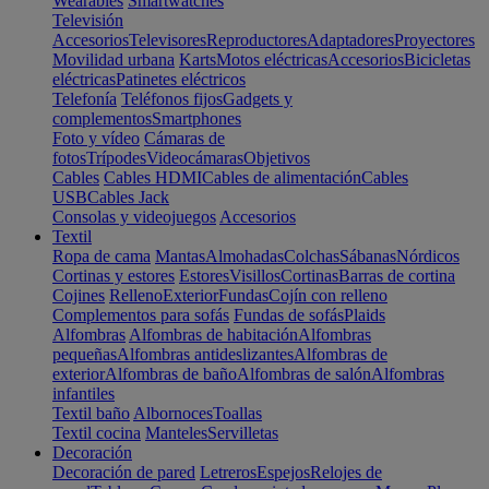
Wearables
Smartwatches
Televisión
Accesorios
Televisores
Reproductores
Adaptadores
Proyectores
Movilidad urbana
Karts
Motos eléctricas
Accesorios
Bicicletas
eléctricas
Patinetes eléctricos
Telefonía
Teléfonos fijos
Gadgets y
complementos
Smartphones
Foto y vídeo
Cámaras de
fotos
Trípodes
Videocámaras
Objetivos
Cables
Cables HDMI
Cables de alimentación
Cables
USB
Cables Jack
Consolas y videojuegos
Accesorios
Textil
Ropa de cama
Mantas
Almohadas
Colchas
Sábanas
Nórdicos
Cortinas y estores
Estores
Visillos
Cortinas
Barras de cortina
Cojines
Relleno
Exterior
Fundas
Cojín con relleno
Complementos para sofás
Fundas de sofás
Plaids
Alfombras
Alfombras de habitación
Alfombras
pequeñas
Alfombras antideslizantes
Alfombras de
exterior
Alfombras de baño
Alfombras de salón
Alfombras
infantiles
Textil baño
Albornoces
Toallas
Textil cocina
Manteles
Servilletas
Decoración
Decoración de pared
Letreros
Espejos
Relojes de