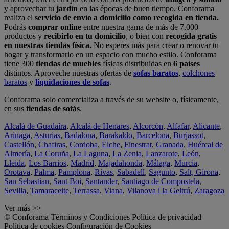
y aprovechar tu
jardín
en las épocas de buen tiempo. Conforama
realiza el
servicio de envío a domicilio como recogida en tienda.
Podrás
comprar online
entre nuestra gama de más de 7.000
productos y
recibirlo en tu domicilio
, o bien con
recogida gratis
en nuestras tiendas física.
No esperes más para crear o renovar tu
hogar y transformarlo en un espacio con mucho estilo. Conforama
tiene 300
tiendas de muebles
físicas distribuidas en
6 países
distintos. Aproveche nuestras ofertas de
sofas baratos
,
colchones
baratos
y
liquidaciones de sofas
.
Conforama solo comercializa a través de su website o, físicamente,
en sus
tiendas de sofás
.
Alcalá de Guadaíra
,
Alcalá de Henares
,
Alcorcón
,
Alfafar
,
Alicante
,
Arinaga
,
Asturias
,
Badalona
,
Barakaldo
,
Barcelona
,
Burjassot
,
Castellón
,
Chafiras
,
Cordoba
,
Elche
,
Finestrat
,
Granada
,
Huércal de
Almería
,
La Coruña
,
La Laguna
,
La Zenia
,
Lanzarote
,
León
,
Lleida
,
Los Barrios
,
Madrid
,
Majadahonda
,
Málaga
,
Murcia
,
Orotava
,
Palma
,
Pamplona
,
Rivas
,
Sabadell
,
Sagunto
,
Salt, Girona
,
San Sebastian
,
Sant Boi
,
Santander
,
Santiago de Compostela
,
Sevilla
,
Tamaraceite
,
Terrassa
,
Viana
,
Vilanova i la Geltrú
,
Zaragoza
Ver más >>
© Conforama
Términos y Condiciones
Política de privacidad
Política de cookies
Configuración de Cookies