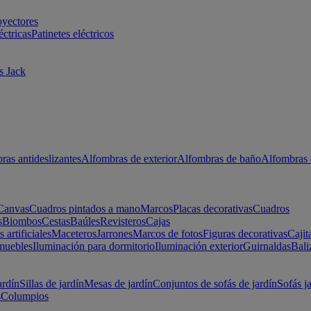
oyectores
éctricas
Patinetes eléctricos
s Jack
ras antideslizantes
Alfombras de exterior
Alfombras de baño
Alfombras 
Canvas
Cuadros pintados a mano
Marcos
Placas decorativas
Cuadros
s
Biombos
Cestas
Baúles
Revisteros
Cajas
s artificiales
Maceteros
Jarrones
Marcos de fotos
Figuras decorativas
Cajit
muebles
Iluminación para dormitorio
Iluminación exterior
Guirnaldas
Bali
ardín
Sillas de jardín
Mesas de jardín
Conjuntos de sofás de jardín
Sofás j
s
Columpios