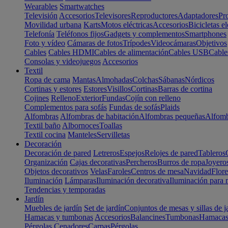
Wearables
Smartwatches
Televisión
Accesorios
Televisores
Reproductores
Adaptadores
Pr
Movilidad urbana
Karts
Motos eléctricas
Accesorios
Bicicletas el
Telefonía
Teléfonos fijos
Gadgets y complementos
Smartphones
Foto y vídeo
Cámaras de fotos
Trípodes
Videocámaras
Objetivos
Cables
Cables HDMI
Cables de alimentación
Cables USB
Cable
Consolas y videojuegos
Accesorios
Textil
Ropa de cama
Mantas
Almohadas
Colchas
Sábanas
Nórdicos
Cortinas y estores
Estores
Visillos
Cortinas
Barras de cortina
Cojines
Relleno
Exterior
Fundas
Cojín con relleno
Complementos para sofás
Fundas de sofás
Plaids
Alfombras
Alfombras de habitación
Alfombras pequeñas
Alfomb
Textil baño
Albornoces
Toallas
Textil cocina
Manteles
Servilletas
Decoración
Decoración de pared
Letreros
Espejos
Relojes de pared
Tableros
Organización
Cajas decorativas
Percheros
Burros de ropa
Joyero
Objetos decorativos
Velas
Faroles
Centros de mesa
Navidad
Flore
Iluminación
Lámparas
Iluminación decorativa
Iluminación para 
Tendencias y temporadas
Jardín
Muebles de jardín
Set de jardín
Conjuntos de mesas y sillas de j
Hamacas y tumbonas
Accesorios
Balancines
Tumbonas
Hamaca
Pérgolas
Cenadores
Carpas
Pérgolas