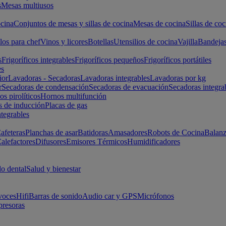
s
Mesas multiusos
cina
Conjuntos de mesas y sillas de cocina
Mesas de cocina
Sillas de coc
los para chef
Vinos y licores
Botellas
Utensilios de cocina
Vajilla
Bandeja
s
Frigoríficos integrables
Frigoríficos pequeños
Frigoríficos portátiles
es
ior
Lavadoras - Secadoras
Lavadoras integrables
Lavadoras por kg
r
Secadoras de condensación
Secadoras de evacuación
Secadoras integra
s pirolíticos
Hornos multifunción
s de inducción
Placas de gas
ntegrables
afeteras
Planchas de asar
Batidoras
Amasadores
Robots de Cocina
Balanz
alefactores
Difusores
Emisores Térmicos
Humidificadores
o dental
Salud y bienestar
voces
Hifi
Barras de sonido
Audio car y GPS
Micrófonos
presoras