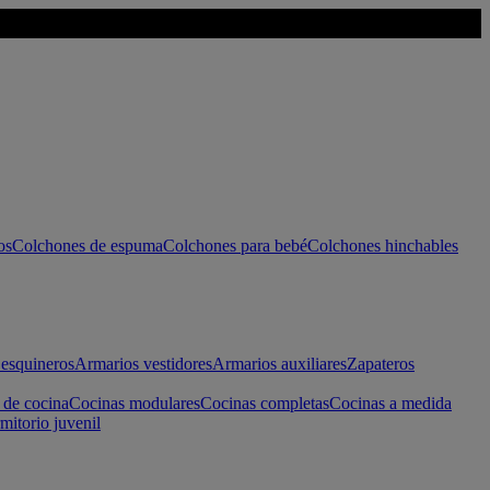
os
Colchones de espuma
Colchones para bebé
Colchones hinchables
esquineros
Armarios vestidores
Armarios auxiliares
Zapateros
 de cocina
Cocinas modulares
Cocinas completas
Cocinas a medida
mitorio juvenil