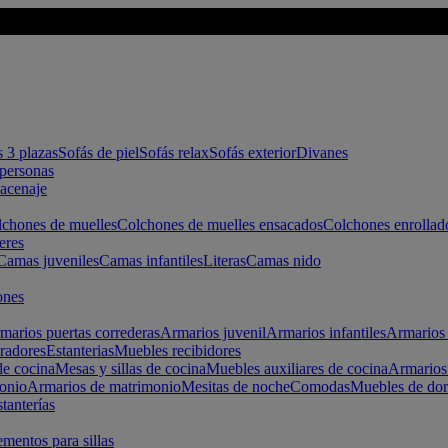
s 3 plazas
Sofás de piel
Sofás relax
Sofás exterior
Divanes
apersonas
macenaje
chones de muelles
Colchones de muelles ensacados
Colchones enrollad
eres
Camas juveniles
Camas infantiles
Literas
Camas nido
ones
marios puertas correderas
Armarios juvenil
Armarios infantiles
Armarios 
radores
Estanterias
Muebles recibidores
e cocina
Mesas y sillas de cocina
Muebles auxiliares de cocina
Armarios
onio
Armarios de matrimonio
Mesitas de noche
Comodas
Muebles de dor
tanterías
entos para sillas