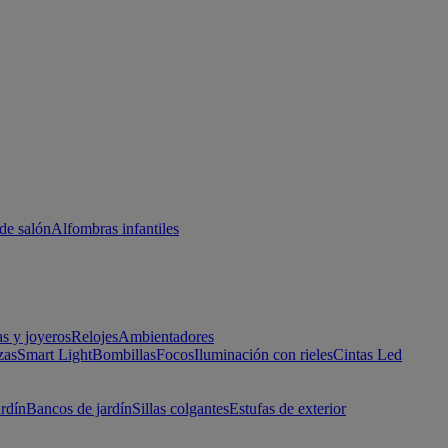
de salón
Alfombras infantiles
as y joyeros
Relojes
Ambientadores
zas
Smart Light
Bombillas
Focos
Iluminación con rieles
Cintas Led
ardín
Bancos de jardín
Sillas colgantes
Estufas de exterior