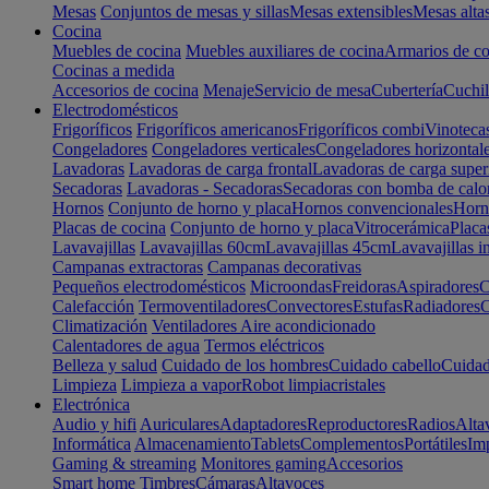
Mesas
Conjuntos de mesas y sillas
Mesas extensibles
Mesas alta
Cocina
Muebles de cocina
Muebles auxiliares de cocina
Armarios de co
Cocinas a medida
Accesorios de cocina
Menaje
Servicio de mesa
Cubertería
Cuchil
Electrodomésticos
Frigoríficos
Frigoríficos americanos
Frigoríficos combi
Vinoteca
Congeladores
Congeladores verticales
Congeladores horizontal
Lavadoras
Lavadoras de carga frontal
Lavadoras de carga super
Secadoras
Lavadoras - Secadoras
Secadoras con bomba de calo
Hornos
Conjunto de horno y placa
Hornos convencionales
Horno
Placas de cocina
Conjunto de horno y placa
Vitrocerámica
Placa
Lavavajillas
Lavavajillas 60cm
Lavavajillas 45cm
Lavavajillas i
Campanas extractoras
Campanas decorativas
Pequeños electrodomésticos
Microondas
Freidoras
Aspiradores
C
Calefacción
Termoventiladores
Convectores
Estufas
Radiadores
C
Climatización
Ventiladores
Aire acondicionado
Calentadores de agua
Termos eléctricos
Belleza y salud
Cuidado de los hombres
Cuidado cabello
Cuidad
Limpieza
Limpieza a vapor
Robot limpiacristales
Electrónica
Audio y hifi
Auriculares
Adaptadores
Reproductores
Radios
Alta
Informática
Almacenamiento
Tablets
Complementos
Portátiles
Im
Gaming & streaming
Monitores gaming
Accesorios
Smart home
Timbres
Cámaras
Altavoces