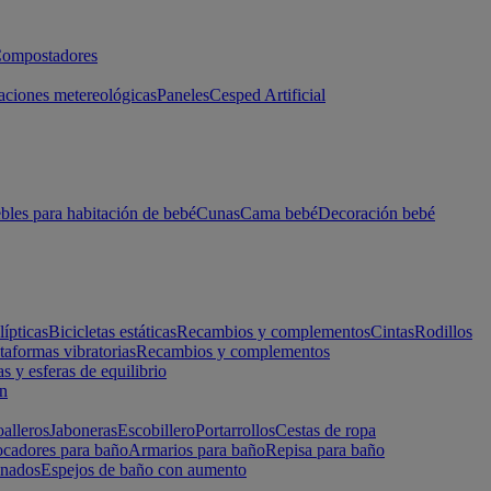
ompostadores
aciones metereológicas
Paneles
Cesped Artificial
les para habitación de bebé
Cunas
Cama bebé
Decoración bebé
lípticas
Bicicletas estáticas
Recambios y complementos
Cintas
Rodillos
taformas vibratorias
Recambios y complementos
s y esferas de equilibrio
ón
alleros
Jaboneras
Escobillero
Portarrollos
Cestas de ropa
cadores para baño
Armarios para baño
Repisa para baño
inados
Espejos de baño con aumento