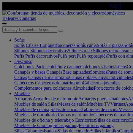
🔵Cambia tu electro con
-10% EXTRA
de descuento ☑️
AQUÍ
Baleares
Canarias
Sofás
Sofás
Chaise Longue
Rinconeras
Sofás cama
Sofás 2 plazas
Sofá
Sillones
Sillones decorativos
Sillones relax
Sillones relax levant
Puffs
Puffs decorativos
Puffs pera
Puffs reposapiés
Puffs con al
Descanso
Colchones
Packs colchón y canapé
Colchones viscoelásticos
Col
Canapés y bases
Canapés
Base tapizadas
Somieres
Patas de somi
Camas
Camas de matrimonio
Camas dobles
Camas individuales
Cabeceros
Cabeceros de matrimonio
Cabeceros juveniles
Complementos para colchones
Almohadas
Protectores de colch
Muebles
Armarios
Armarios de matrimonio
Armarios puertas batientes
Ar
Muebles de salón
Sillas
Mesas de salón
Muebles TV
Vitrinas
Apa
Muebles de cocina
Sillas de cocinas
Taburetes de cocina
Mesas d
Muebles de dormitorio
Camas matrimonio
Cabeceros de matrim
Muebles de oficina y teletrabajo
Escritorios
Sillas de escritorio
Es
Muebles de Gaming
Sillas gaming
Escritorios gaming
Sillas
Taburetes
Bancos
Sillas de comedor
Sillas infantiles
Complem