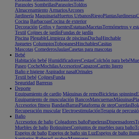
Parasoles
Sombrillas
Parasoles
Toldos
Almacenamiento
Armarios
Arcones
Jardinería
Maquinaria
Huertos Urbanos
Riego
Plantas
Jardineras
C
Cocina
Barbacoas
Cocina de exterior
Decoración
Grifos y fuentes
Estatuas
Macetas
Termómetros y est
Textil
Cojines de jardín
Fundas de jardín
Piscina
Plegable
Limpieza de piscinas
Ducha
Hinchable
Juguetes
Columpios
Toboganes
Hinchables
Casitas
Mascotas
Comederos
Jaulas
Casetas para mascotas
Bebé
Habitación bebé
Humidificadores
Cestas
Colchón para bebé
Mueb
Paseo
Coche
Mochilas
Accesorios
Capazos
Carrito ligero
Baño e higiene
Aspirador nasal
Orinales
Textil bebé
Cojines
Funda
Seguridad
Barreras
Deporte
Equipamiento de cardio
Máquinas de remo
Bicicletas spinning
E
Equipamiento de musculación
Bancos
Mancuernas
Máquinas
Pla
Accesorios fitness
Bandas
Barras
Plataforma de step
Cuerdas
Bola
Recuperación muscular
Electroestimulación
Terapia de percusi
Baño
Accesorios de baño
Colgadores baño
Papeleras
Dispensadores
To
Muebles de baño
Botiquines
Conjuntos de muebles para baño
To
Espejos de baño
Espejos de baño sin Luz
Espejos de baño ilum
Sanitarios
Bañeras
Lavabos
Mamparas