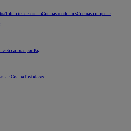
ina
Taburetes de cocina
Cocinas modulares
Cocinas completas
s
bles
Secadoras por Kg
as de Cocina
Tostadoras