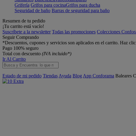
Grifería
Grifos para cocina
Grifos para ducha
Seguridad de baño
Barras de seguridad para baño
Resumen de tu pedido
¡Tu carrito está vacío!
Suscríbete a la newsletter
Todas las promociones
Colecciones Confo
Seguir Comprando
*Descuentos, cupones y servicios son aplicados en el carrito. Haz cli
Pago 100% seguro
Total con descuento
(IVA incluido*)
Ir Al Carrito
Estado de mi pedido
Tiendas
Ayuda
Blog
App Conforama
Baleares
C