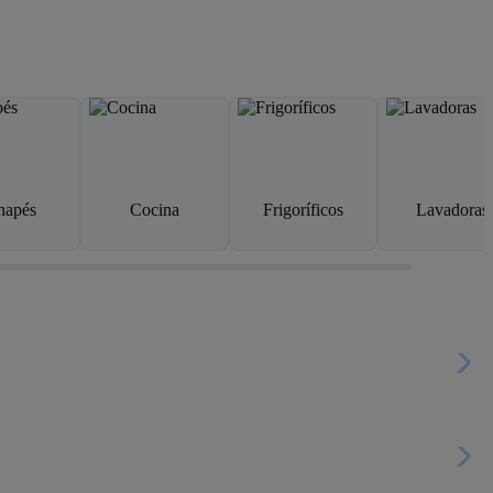
napés
Cocina
Frigoríficos
Lavadoras