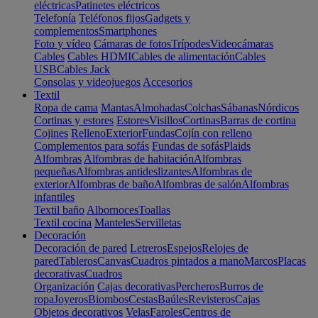
eléctricas
Patinetes eléctricos
Telefonía
Teléfonos fijos
Gadgets y
complementos
Smartphones
Foto y vídeo
Cámaras de fotos
Trípodes
Videocámaras
Cables
Cables HDMI
Cables de alimentación
Cables
USB
Cables Jack
Consolas y videojuegos
Accesorios
Textil
Ropa de cama
Mantas
Almohadas
Colchas
Sábanas
Nórdicos
Cortinas y estores
Estores
Visillos
Cortinas
Barras de cortina
Cojines
Relleno
Exterior
Fundas
Cojín con relleno
Complementos para sofás
Fundas de sofás
Plaids
Alfombras
Alfombras de habitación
Alfombras
pequeñas
Alfombras antideslizantes
Alfombras de
exterior
Alfombras de baño
Alfombras de salón
Alfombras
infantiles
Textil baño
Albornoces
Toallas
Textil cocina
Manteles
Servilletas
Decoración
Decoración de pared
Letreros
Espejos
Relojes de
pared
Tableros
Canvas
Cuadros pintados a mano
Marcos
Placas
decorativas
Cuadros
Organización
Cajas decorativas
Percheros
Burros de
ropa
Joyeros
Biombos
Cestas
Baúles
Revisteros
Cajas
Objetos decorativos
Velas
Faroles
Centros de