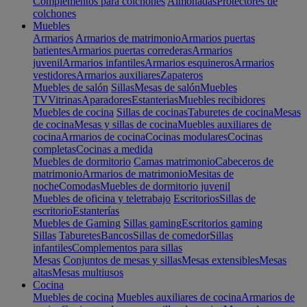
Complementos para colchones
Almohadas
Protectores de
colchones
Muebles
Armarios
Armarios de matrimonio
Armarios puertas
batientes
Armarios puertas correderas
Armarios
juvenil
Armarios infantiles
Armarios esquineros
Armarios
vestidores
Armarios auxiliares
Zapateros
Muebles de salón
Sillas
Mesas de salón
Muebles
TV
Vitrinas
Aparadores
Estanterias
Muebles recibidores
Muebles de cocina
Sillas de cocinas
Taburetes de cocina
Mesas
de cocina
Mesas y sillas de cocina
Muebles auxiliares de
cocina
Armarios de cocina
Cocinas modulares
Cocinas
completas
Cocinas a medida
Muebles de dormitorio
Camas matrimonio
Cabeceros de
matrimonio
Armarios de matrimonio
Mesitas de
noche
Comodas
Muebles de dormitorio juvenil
Muebles de oficina y teletrabajo
Escritorios
Sillas de
escritorio
Estanterías
Muebles de Gaming
Sillas gaming
Escritorios gaming
Sillas
Taburetes
Bancos
Sillas de comedor
Sillas
infantiles
Complementos para sillas
Mesas
Conjuntos de mesas y sillas
Mesas extensibles
Mesas
altas
Mesas multiusos
Cocina
Muebles de cocina
Muebles auxiliares de cocina
Armarios de