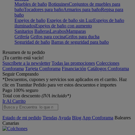
Muebles de baño
Botiquines
Conjuntos de muebles para
baño
Tocadores para baño
Armarios para baño
Repisa para
baño
Espejos de baño
Espejos de baño sin Luz
Espejos de baño
iluminados
Espejos de baño con aumento
Sanitarios
Bañeras
Lavabos
Mamparas
Grifería
Grifos para cocina
Grifos para ducha
Seguridad de baño
Barras de seguridad para baño
Resumen de tu pedido
¡Tu carrito está vacío!
Suscríbete a la newsletter
Todas las promociones
Colecciones
Conforama
Tarjeta Conforama
Financiación
Catálogos Conforama
Seguir Comprando
*Descuentos, cupones y servicios son aplicados en el carrito. Haz
clic en Tramitar Pedido para ver estos descuentos e importes
Pago 100% seguro
Total con descuento
(IVA incluido*)
Ir Al Carrito
Estado de mi pedido
Tiendas
Ayuda
Blog
App Conforama
Baleares
Canarias