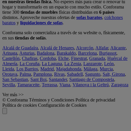
en nuestras tiendas física.
No esperes más para crear o renovar tu
hogar y transformarlo en un espacio con mucho estilo. Conforama
tiene 300
tiendas de muebles
físicas distribuidas en
6 países
distintos. Aproveche nuestras ofertas de
sofas baratos
,
colchones
baratos
y
liquidaciones de sofas
.
Conforama solo comercializa a través de su website o, físicamente,
en sus
tiendas de sofás
.
Alcalá de Guadaíra
,
Alcalá de Henares
,
Alcorcón
,
Alfafar
,
Alicante
,
Arinaga
,
Asturias
,
Badalona
,
Barakaldo
,
Barcelona
,
Burjassot
,
Castellón
,
Chafiras
,
Cordoba
,
Elche
,
Finestrat
,
Granada
,
Huércal de
Almería
,
La Coruña
,
La Laguna
,
La Zenia
,
Lanzarote
,
León
,
Lleida
,
Los Barrios
,
Madrid
,
Majadahonda
,
Málaga
,
Murcia
,
Orotava
,
Palma
,
Pamplona
,
Rivas
,
Sabadell
,
Sagunto
,
Salt, Girona
,
San Sebastian
,
Sant Boi
,
Santander
,
Santiago de Compostela
,
Sevilla
,
Tamaraceite
,
Terrassa
,
Viana
,
Vilanova i la Geltrú
,
Zaragoza
Ver más >>
© Conforama
Términos y Condiciones
Política de privacidad
Política de cookies
Configuración de Cookies