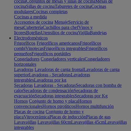
cocina
Conjuntos de mesas y sillas de cocina
Mesas de
cocina
Sillas de cocina
Taburetes de cocina
Cocinas
modulares
Cocinas completas
Cocinas a medida
Accesorios de cocina
Menaje
Servicio de
mesa
Cubertería
Cuchillos para chef
Vinos y
licores
Botellas
Utensilios de cocina
Vajilla
Bandejas
Electrodomésticos
Frigoríficos
Frigoríficos americanos
Frigoríficos
combi
Vinotecas
Frigoríficos integrables
Frigoríficos
pequeños
Frigoríficos portátiles
Congeladores
Congeladores verticales
Congeladores
horizontales
Lavadoras
Lavadoras de carga frontal
Lavadoras de carga
superior
Lavadoras - Secadoras
Lavadoras
integrables
Lavadoras por kg
Secadoras
Lavadoras - Secadoras
Secadoras con bomba de
calor
Secadoras de condensación
Secadoras de
evacuación
Secadoras integrables
Secadoras por Kg
Hornos
Conjunto de horno y placa
Hornos
convencionales
Hornos pirolíticos
Hornos multifunción
Placas de cocina
Conjunto de horno y
placa
Vitrocerámica
Placas de inducción
Placas de gas
Lavavajillas
Lavavajillas 60cm
Lavavajillas 45cm
Lavavajillas
integrables