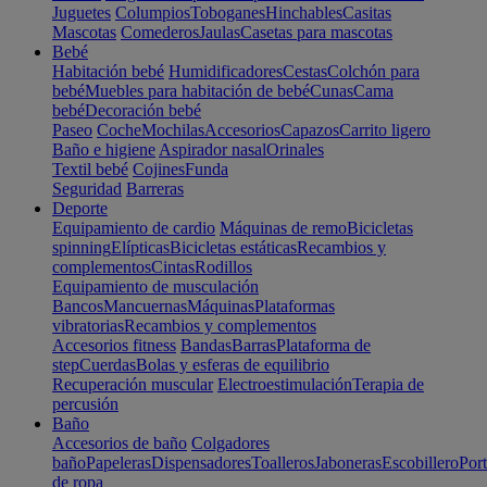
Juguetes
Columpios
Toboganes
Hinchables
Casitas
Mascotas
Comederos
Jaulas
Casetas para mascotas
Bebé
Habitación bebé
Humidificadores
Cestas
Colchón para
bebé
Muebles para habitación de bebé
Cunas
Cama
bebé
Decoración bebé
Paseo
Coche
Mochilas
Accesorios
Capazos
Carrito ligero
Baño e higiene
Aspirador nasal
Orinales
Textil bebé
Cojines
Funda
Seguridad
Barreras
Deporte
Equipamiento de cardio
Máquinas de remo
Bicicletas
spinning
Elípticas
Bicicletas estáticas
Recambios y
complementos
Cintas
Rodillos
Equipamiento de musculación
Bancos
Mancuernas
Máquinas
Plataformas
vibratorias
Recambios y complementos
Accesorios fitness
Bandas
Barras
Plataforma de
step
Cuerdas
Bolas y esferas de equilibrio
Recuperación muscular
Electroestimulación
Terapia de
percusión
Baño
Accesorios de baño
Colgadores
baño
Papeleras
Dispensadores
Toalleros
Jaboneras
Escobillero
Port
de ropa