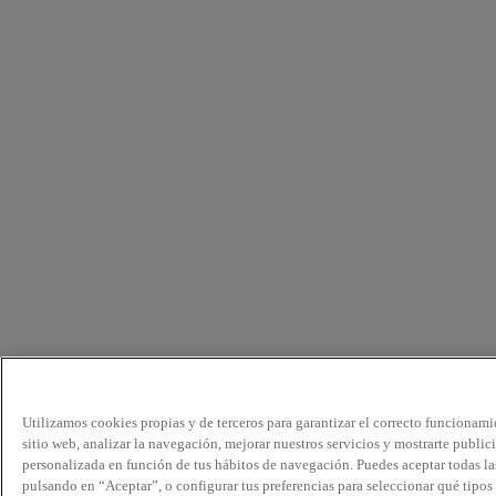
Utilizamos cookies propias y de terceros para garantizar el correcto funcionami
sitio web, analizar la navegación, mejorar nuestros servicios y mostrarte public
personalizada en función de tus hábitos de navegación. Puedes aceptar todas la
pulsando en “Aceptar”, o configurar tus preferencias para seleccionar qué tipos