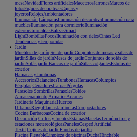
mesa
Navidad
Flores artificiales
Maceteros
Jarrones
Marcos de
fotos
Figuras decorativas
Cajitas y
joyeros
Relojes
Ambientadores
Iluminación
Lámparas
Iluminación decorativa
Iluminación para
muebles
Iluminación para dormitorio
Iluminación
exterior
Guirnaldas
Balizas
Smart
Light
Bombillas
Focos
Iluminación con rieles
Cintas Led
Tendencias y temporadas
Jardín
Muebles de jardín
Set de jardín
Conjuntos de mesas y sillas de
jardín
Sillas de jardín
Mesas de jardín
Conjuntos de sofás de
jardín
Sofás jardín
Bancos de jardín
Sillas colgantes
Estufas de
exterior
Hamacas y tumbonas
Accesorios
Balancines
Tumbonas
Hamacas
Columpios
Pérgolas
Cenadores
Carpas
Pérgolas
Parasoles
Sombrillas
Parasoles
Toldos
Almacenamiento
Armarios
Arcones
Jardinería
Maquinaria
Huertos
Urbanos
Riego
Plantas
Jardineras
Compostadores
Cocina
Barbacoas
Cocina de exterior
Decoración
Grifos y fuentes
Estatuas
Macetas
Termómetros y
estaciones metereológicas
Paneles
Cesped Artificial
Textil
Cojines de jardín
Fundas de jardín
Piscina
Plegable
Limpieza de piscinas
Ducha
Hinchable