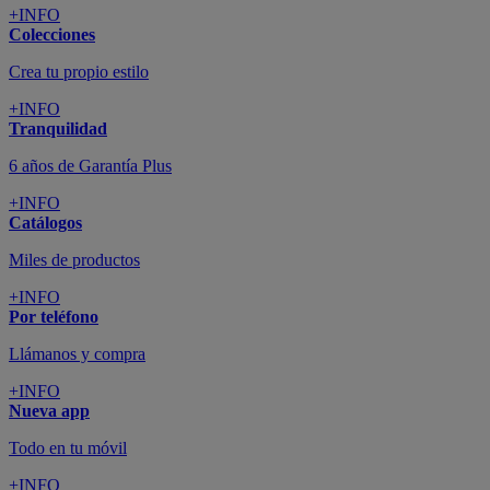
+INFO
Colecciones
Crea tu propio estilo
+INFO
Tranquilidad
6 años de Garantía Plus
+INFO
Catálogos
Miles de productos
+INFO
Por teléfono
Llámanos y compra
+INFO
Nueva app
Todo en tu móvil
+INFO