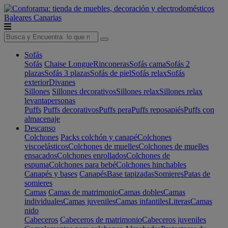
Baleares
Canarias
Sofás
Sofás
Chaise Longue
Rinconeras
Sofás cama
Sofás 2
plazas
Sofás 3 plazas
Sofás de piel
Sofás relax
Sofás
exterior
Divanes
Sillones
Sillones decorativos
Sillones relax
Sillones relax
levantapersonas
Puffs
Puffs decorativos
Puffs pera
Puffs reposapiés
Puffs con
almacenaje
Descanso
Colchones
Packs colchón y canapé
Colchones
viscoelásticos
Colchones de muelles
Colchones de muelles
ensacados
Colchones enrollados
Colchones de
espuma
Colchones para bebé
Colchones hinchables
Canapés y bases
Canapés
Base tapizadas
Somieres
Patas de
somieres
Camas
Camas de matrimonio
Camas dobles
Camas
individuales
Camas juveniles
Camas infantiles
Literas
Camas
nido
Cabeceros
Cabeceros de matrimonio
Cabeceros juveniles