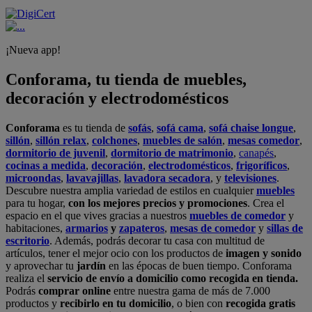
¡Nueva app!
Conforama, tu tienda de muebles,
decoración y electrodomésticos
Conforama
es tu tienda de
sofás
,
sofá cama
,
sofá chaise longue
,
sillón
,
sillón relax
,
colchones
,
muebles de salón
,
mesas comedor
,
dormitorio de juvenil
,
dormitorio de matrimonio
,
canapés
,
cocinas a medida
,
decoración
,
electrodomésticos
,
frigoríficos
,
microondas
,
lavavajillas
,
lavadora secadora
, y
televisiones
.
Descubre nuestra amplia variedad de estilos en cualquier
muebles
para tu hogar,
con los mejores precios y promociones
. Crea el
espacio en el que vives gracias a nuestros
muebles de comedor
y
habitaciones,
armarios
y
zapateros
,
mesas de comedor
y
sillas de
escritorio
. Además, podrás decorar tu casa con multitud de
artículos, tener el mejor ocio con los productos de
imagen y sonido
y aprovechar tu
jardín
en las épocas de buen tiempo. Conforama
realiza el
servicio de envío a domicilio como recogida en tienda.
Podrás
comprar online
entre nuestra gama de más de 7.000
productos y
recibirlo en tu domicilio
, o bien con
recogida gratis