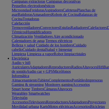
Campanas extractoras
Campanas decorativas
Pequeños electrodomésticos
Microondas
Freidoras
Aspiradores
Cafeteras
Planchas de
asar
Batidoras
Amasadores
Robots de Cocina
Balanzas de
Cocina
Tostadoras
Calefacción
Termoventiladores
Convectores
Estufas
Radiadores
Calefactores
D
Térmicos
Humidificadores
Climatización
Ventiladores
Aire acondicionado
Calentadores de agua
Termos eléctricos
Belleza y salud
Cuidado de los hombres
Cuidado
cabello
Cuidado dental
Salud y bienestar
Limpieza
Limpieza a vapor
Robot limpiacristales
Electrónica
Audio y hifi
Auriculares
Adaptadores
Reproductores
Radios
Altavoces
Hifi
Bar
de sonido
Audio car y GPS
Micrófonos
Informática
Almacenamiento
Tablets
Complementos
Portátiles
Impresoras
Gaming & streaming
Monitores gaming
Accesorios
Smart home
Timbres
Cámaras
Altavoces
Wearables
Smartwatches
Televisión
Accesorios
Televisores
Reproductores
Adaptadores
Proyectores
Movilidad urbana
Karts
Motos eléctricas
Accesorios
Bicicletas