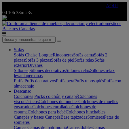
🔵Cambia tu electro con
-10% EXTRA
de descuento ☑️
AQUÍ
0d
10h
38m
23s
Baleares
Canarias
Sofás
Sofás
Chaise Longue
Rinconeras
Sofás cama
Sofás 2
plazas
Sofás 3 plazas
Sofás de piel
Sofás relax
Sofás
exterior
Divanes
Sillones
Sillones decorativos
Sillones relax
Sillones relax
levantapersonas
Puffs
Puffs decorativos
Puffs pera
Puffs reposapiés
Puffs con
almacenaje
Descanso
Colchones
Packs colchón y canapé
Colchones
viscoelásticos
Colchones de muelles
Colchones de muelles
ensacados
Colchones enrollados
Colchones de
espuma
Colchones para bebé
Colchones hinchables
Canapés y bases
Canapés
Base tapizadas
Somieres
Patas de
somieres
Camas
Camas de matrimonio
Camas dobles
Camas