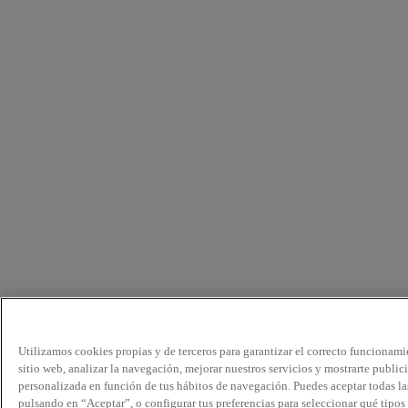
Utilizamos cookies propias y de terceros para garantizar el correcto funcionami
sitio web, analizar la navegación, mejorar nuestros servicios y mostrarte public
personalizada en función de tus hábitos de navegación. Puedes aceptar todas la
pulsando en “Aceptar”, o configurar tus preferencias para seleccionar qué tipos