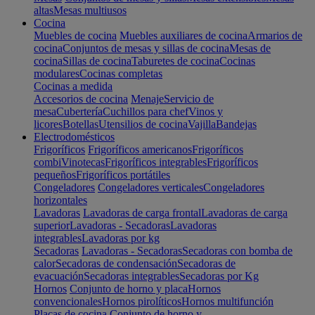
altas
Mesas multiusos
Cocina
Muebles de cocina
Muebles auxiliares de cocina
Armarios de
cocina
Conjuntos de mesas y sillas de cocina
Mesas de
cocina
Sillas de cocina
Taburetes de cocina
Cocinas
modulares
Cocinas completas
Cocinas a medida
Accesorios de cocina
Menaje
Servicio de
mesa
Cubertería
Cuchillos para chef
Vinos y
licores
Botellas
Utensilios de cocina
Vajilla
Bandejas
Electrodomésticos
Frigoríficos
Frigoríficos americanos
Frigoríficos
combi
Vinotecas
Frigoríficos integrables
Frigoríficos
pequeños
Frigoríficos portátiles
Congeladores
Congeladores verticales
Congeladores
horizontales
Lavadoras
Lavadoras de carga frontal
Lavadoras de carga
superior
Lavadoras - Secadoras
Lavadoras
integrables
Lavadoras por kg
Secadoras
Lavadoras - Secadoras
Secadoras con bomba de
calor
Secadoras de condensación
Secadoras de
evacuación
Secadoras integrables
Secadoras por Kg
Hornos
Conjunto de horno y placa
Hornos
convencionales
Hornos pirolíticos
Hornos multifunción
Placas de cocina
Conjunto de horno y