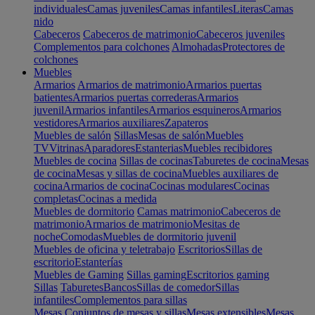
individuales
Camas juveniles
Camas infantiles
Literas
Camas
nido
Cabeceros
Cabeceros de matrimonio
Cabeceros juveniles
Complementos para colchones
Almohadas
Protectores de
colchones
Muebles
Armarios
Armarios de matrimonio
Armarios puertas
batientes
Armarios puertas correderas
Armarios
juvenil
Armarios infantiles
Armarios esquineros
Armarios
vestidores
Armarios auxiliares
Zapateros
Muebles de salón
Sillas
Mesas de salón
Muebles
TV
Vitrinas
Aparadores
Estanterias
Muebles recibidores
Muebles de cocina
Sillas de cocinas
Taburetes de cocina
Mesas
de cocina
Mesas y sillas de cocina
Muebles auxiliares de
cocina
Armarios de cocina
Cocinas modulares
Cocinas
completas
Cocinas a medida
Muebles de dormitorio
Camas matrimonio
Cabeceros de
matrimonio
Armarios de matrimonio
Mesitas de
noche
Comodas
Muebles de dormitorio juvenil
Muebles de oficina y teletrabajo
Escritorios
Sillas de
escritorio
Estanterías
Muebles de Gaming
Sillas gaming
Escritorios gaming
Sillas
Taburetes
Bancos
Sillas de comedor
Sillas
infantiles
Complementos para sillas
Mesas
Conjuntos de mesas y sillas
Mesas extensibles
Mesas