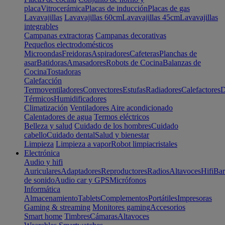
placa
Vitrocerámica
Placas de inducción
Placas de gas
Lavavajillas
Lavavajillas 60cm
Lavavajillas 45cm
Lavavajillas
integrables
Campanas extractoras
Campanas decorativas
Pequeños electrodomésticos
Microondas
Freidoras
Aspiradores
Cafeteras
Planchas de
asar
Batidoras
Amasadores
Robots de Cocina
Balanzas de
Cocina
Tostadoras
Calefacción
Termoventiladores
Convectores
Estufas
Radiadores
Calefactores
D
Térmicos
Humidificadores
Climatización
Ventiladores
Aire acondicionado
Calentadores de agua
Termos eléctricos
Belleza y salud
Cuidado de los hombres
Cuidado
cabello
Cuidado dental
Salud y bienestar
Limpieza
Limpieza a vapor
Robot limpiacristales
Electrónica
Audio y hifi
Auriculares
Adaptadores
Reproductores
Radios
Altavoces
Hifi
Bar
de sonido
Audio car y GPS
Micrófonos
Informática
Almacenamiento
Tablets
Complementos
Portátiles
Impresoras
Gaming & streaming
Monitores gaming
Accesorios
Smart home
Timbres
Cámaras
Altavoces