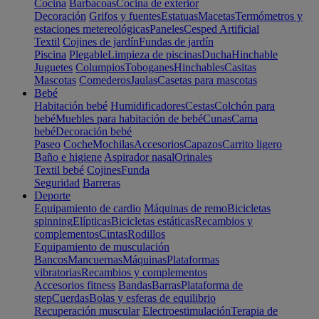
Cocina
Barbacoas
Cocina de exterior
Decoración
Grifos y fuentes
Estatuas
Macetas
Termómetros y
estaciones metereológicas
Paneles
Cesped Artificial
Textil
Cojines de jardín
Fundas de jardín
Piscina
Plegable
Limpieza de piscinas
Ducha
Hinchable
Juguetes
Columpios
Toboganes
Hinchables
Casitas
Mascotas
Comederos
Jaulas
Casetas para mascotas
Bebé
Habitación bebé
Humidificadores
Cestas
Colchón para
bebé
Muebles para habitación de bebé
Cunas
Cama
bebé
Decoración bebé
Paseo
Coche
Mochilas
Accesorios
Capazos
Carrito ligero
Baño e higiene
Aspirador nasal
Orinales
Textil bebé
Cojines
Funda
Seguridad
Barreras
Deporte
Equipamiento de cardio
Máquinas de remo
Bicicletas
spinning
Elípticas
Bicicletas estáticas
Recambios y
complementos
Cintas
Rodillos
Equipamiento de musculación
Bancos
Mancuernas
Máquinas
Plataformas
vibratorias
Recambios y complementos
Accesorios fitness
Bandas
Barras
Plataforma de
step
Cuerdas
Bolas y esferas de equilibrio
Recuperación muscular
Electroestimulación
Terapia de