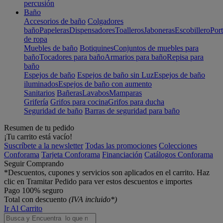
percusión
Baño
Accesorios de baño
Colgadores
baño
Papeleras
Dispensadores
Toalleros
Jaboneras
Escobillero
Port
de ropa
Muebles de baño
Botiquines
Conjuntos de muebles para
baño
Tocadores para baño
Armarios para baño
Repisa para
baño
Espejos de baño
Espejos de baño sin Luz
Espejos de baño
iluminados
Espejos de baño con aumento
Sanitarios
Bañeras
Lavabos
Mamparas
Grifería
Grifos para cocina
Grifos para ducha
Seguridad de baño
Barras de seguridad para baño
Resumen de tu pedido
¡Tu carrito está vacío!
Suscríbete a la newsletter
Todas las promociones
Colecciones
Conforama
Tarjeta Conforama
Financiación
Catálogos Conforama
Seguir Comprando
*Descuentos, cupones y servicios son aplicados en el carrito. Haz
clic en Tramitar Pedido para ver estos descuentos e importes
Pago 100% seguro
Total con descuento
(IVA incluido*)
Ir Al Carrito