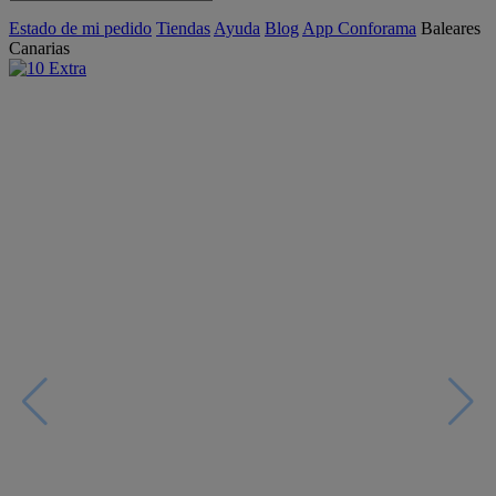
Estado de mi pedido
Tiendas
Ayuda
Blog
App Conforama
Baleares
Canarias