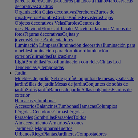
pared
Tableros
Canvas
Cuadros pintados a mano
Marcos
Placas
decorativas
Cuadros
Organización
Cajas decorativas
Percheros
Burros de
ropa
Joyeros
Biombos
Cestas
Baúles
Revisteros
Cajas
Objetos decorativos
Velas
Faroles
Centros de
mesa
Navidad
Flores artificiales
Maceteros
Jarrones
Marcos de
fotos
Figuras decorativas
Cajitas y
joyeros
Relojes
Ambientadores
Iluminación
Lámparas
Iluminación decorativa
Iluminación para
muebles
Iluminación para dormitorio
Iluminación
exterior
Guirnaldas
Balizas
Smart
Light
Bombillas
Focos
Iluminación con rieles
Cintas Led
Tendencias y temporadas
Jardín
Muebles de jardín
Set de jardín
Conjuntos de mesas y sillas de
jardín
Sillas de jardín
Mesas de jardín
Conjuntos de sofás de
jardín
Sofás jardín
Bancos de jardín
Sillas colgantes
Estufas de
exterior
Hamacas y tumbonas
Accesorios
Balancines
Tumbonas
Hamacas
Columpios
Pérgolas
Cenadores
Carpas
Pérgolas
Parasoles
Sombrillas
Parasoles
Toldos
Almacenamiento
Armarios
Arcones
Jardinería
Maquinaria
Huertos
Urbanos
Riego
Plantas
Jardineras
Compostadores