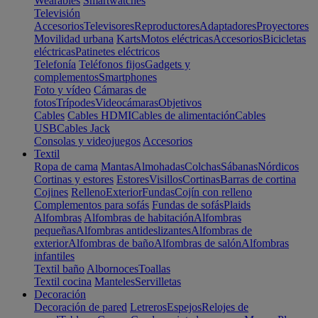
Wearables
Smartwatches
Televisión
Accesorios
Televisores
Reproductores
Adaptadores
Proyectores
Movilidad urbana
Karts
Motos eléctricas
Accesorios
Bicicletas
eléctricas
Patinetes eléctricos
Telefonía
Teléfonos fijos
Gadgets y
complementos
Smartphones
Foto y vídeo
Cámaras de
fotos
Trípodes
Videocámaras
Objetivos
Cables
Cables HDMI
Cables de alimentación
Cables
USB
Cables Jack
Consolas y videojuegos
Accesorios
Textil
Ropa de cama
Mantas
Almohadas
Colchas
Sábanas
Nórdicos
Cortinas y estores
Estores
Visillos
Cortinas
Barras de cortina
Cojines
Relleno
Exterior
Fundas
Cojín con relleno
Complementos para sofás
Fundas de sofás
Plaids
Alfombras
Alfombras de habitación
Alfombras
pequeñas
Alfombras antideslizantes
Alfombras de
exterior
Alfombras de baño
Alfombras de salón
Alfombras
infantiles
Textil baño
Albornoces
Toallas
Textil cocina
Manteles
Servilletas
Decoración
Decoración de pared
Letreros
Espejos
Relojes de