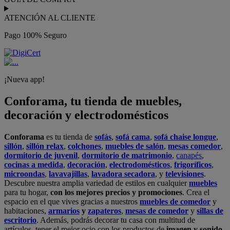
ATENCIÓN AL CLIENTE
Pago 100% Seguro
¡Nueva app!
Conforama, tu tienda de muebles,
decoración y electrodomésticos
Conforama
es tu tienda de
sofás
,
sofá cama
,
sofá chaise longue
,
sillón
,
sillón relax
,
colchones
,
muebles de salón
,
mesas comedor
,
dormitorio de juvenil
,
dormitorio de matrimonio
,
canapés
,
cocinas a medida
,
decoración
,
electrodomésticos
,
frigoríficos
,
microondas
,
lavavajillas
,
lavadora secadora
, y
televisiones
.
Descubre nuestra amplia variedad de estilos en cualquier
muebles
para tu hogar,
con los mejores precios y promociones
. Crea el
espacio en el que vives gracias a nuestros
muebles de comedor
y
habitaciones,
armarios
y
zapateros
,
mesas de comedor
y
sillas de
escritorio
. Además, podrás decorar tu casa con multitud de
artículos, tener el mejor ocio con los productos de
imagen y sonido