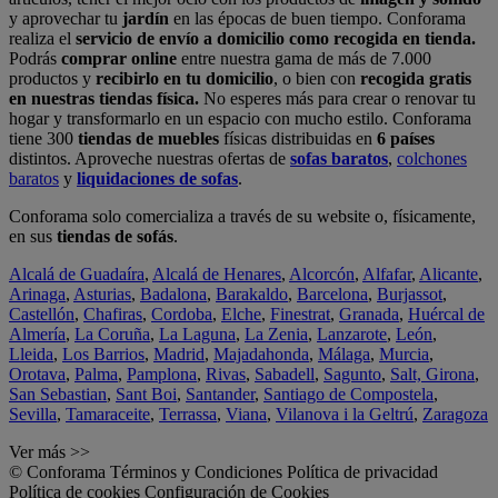
y aprovechar tu
jardín
en las épocas de buen tiempo. Conforama
realiza el
servicio de envío a domicilio como recogida en tienda.
Podrás
comprar online
entre nuestra gama de más de 7.000
productos y
recibirlo en tu domicilio
, o bien con
recogida gratis
en nuestras tiendas física.
No esperes más para crear o renovar tu
hogar y transformarlo en un espacio con mucho estilo. Conforama
tiene 300
tiendas de muebles
físicas distribuidas en
6 países
distintos. Aproveche nuestras ofertas de
sofas baratos
,
colchones
baratos
y
liquidaciones de sofas
.
Conforama solo comercializa a través de su website o, físicamente,
en sus
tiendas de sofás
.
Alcalá de Guadaíra
,
Alcalá de Henares
,
Alcorcón
,
Alfafar
,
Alicante
,
Arinaga
,
Asturias
,
Badalona
,
Barakaldo
,
Barcelona
,
Burjassot
,
Castellón
,
Chafiras
,
Cordoba
,
Elche
,
Finestrat
,
Granada
,
Huércal de
Almería
,
La Coruña
,
La Laguna
,
La Zenia
,
Lanzarote
,
León
,
Lleida
,
Los Barrios
,
Madrid
,
Majadahonda
,
Málaga
,
Murcia
,
Orotava
,
Palma
,
Pamplona
,
Rivas
,
Sabadell
,
Sagunto
,
Salt, Girona
,
San Sebastian
,
Sant Boi
,
Santander
,
Santiago de Compostela
,
Sevilla
,
Tamaraceite
,
Terrassa
,
Viana
,
Vilanova i la Geltrú
,
Zaragoza
Ver más >>
© Conforama
Términos y Condiciones
Política de privacidad
Política de cookies
Configuración de Cookies