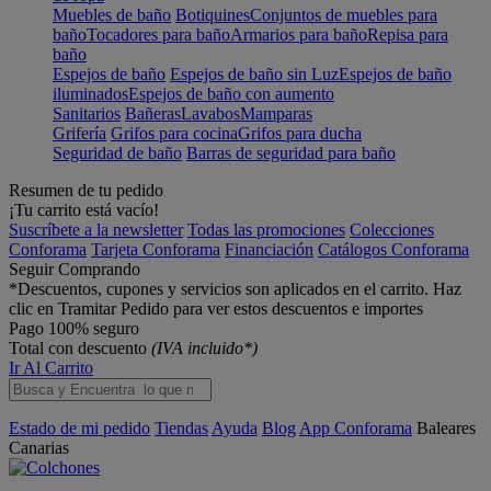
Muebles de baño
Botiquines
Conjuntos de muebles para
baño
Tocadores para baño
Armarios para baño
Repisa para
baño
Espejos de baño
Espejos de baño sin Luz
Espejos de baño
iluminados
Espejos de baño con aumento
Sanitarios
Bañeras
Lavabos
Mamparas
Grifería
Grifos para cocina
Grifos para ducha
Seguridad de baño
Barras de seguridad para baño
Resumen de tu pedido
¡Tu carrito está vacío!
Suscríbete a la newsletter
Todas las promociones
Colecciones
Conforama
Tarjeta Conforama
Financiación
Catálogos Conforama
Seguir Comprando
*Descuentos, cupones y servicios son aplicados en el carrito. Haz
clic en Tramitar Pedido para ver estos descuentos e importes
Pago 100% seguro
Total con descuento
(IVA incluido*)
Ir Al Carrito
Estado de mi pedido
Tiendas
Ayuda
Blog
App Conforama
Baleares
Canarias