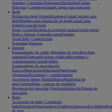
Juguetes
Columpios
Toboganes
Hinchables
Casitas
Mascotas
Comederos
Jaulas
Casetas para mascotas
Bebé
Habitación bebé
Humidificadores
Cestas
Colchón para
bebé
Muebles para habitación de bebé
Cunas
Cama
bebé
Decoración bebé
Paseo
Coche
Mochilas
Accesorios
Capazos
Carrito ligero
Baño e higiene
Aspirador nasal
Orinales
Textil bebé
Cojines
Funda
Seguridad
Barreras
Deporte
Equipamiento de cardio
Máquinas de remo
Bicicletas
spinning
Elípticas
Bicicletas estáticas
Recambios y
complementos
Cintas
Rodillos
Equipamiento de musculación
Bancos
Mancuernas
Máquinas
Plataformas
vibratorias
Recambios y complementos
Accesorios fitness
Bandas
Barras
Plataforma de
step
Cuerdas
Bolas y esferas de equilibrio
Recuperación muscular
Electroestimulación
Terapia de
percusión
Baño
Accesorios de baño
Colgadores
baño
Papeleras
Dispensadores
Toalleros
Jaboneras
Escobillero
Port
de ropa