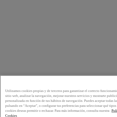
Utilizamos cookies propias y de terceros para garantizar el correcto funcionami
sitio web, analizar la navegación, mejorar nuestros servicios y mostrarte public
personalizada en función de tus hábitos de navegación. Puedes aceptar todas la
pulsando en “Aceptar”, o configurar tus preferencias para seleccionar qué tipos
cookies deseas permitir o rechazar. Para más información, consulta nuestra
Pol
Cookies