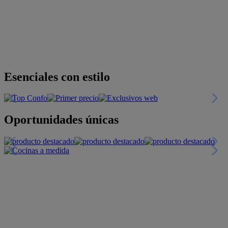
Descubre nuestras guías
Tarjeta
Descuentos y más
+INFO
Financiación
+INFO
Colecciones
Crea tu propio estilo
+INFO
Tranquilidad
6 años de Garantía Plus