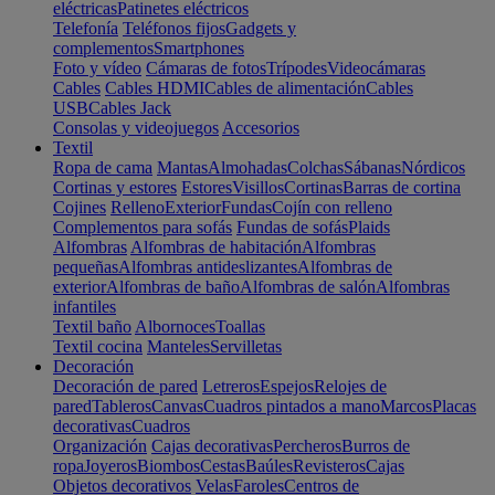
eléctricas
Patinetes eléctricos
Telefonía
Teléfonos fijos
Gadgets y
complementos
Smartphones
Foto y vídeo
Cámaras de fotos
Trípodes
Videocámaras
Cables
Cables HDMI
Cables de alimentación
Cables
USB
Cables Jack
Consolas y videojuegos
Accesorios
Textil
Ropa de cama
Mantas
Almohadas
Colchas
Sábanas
Nórdicos
Cortinas y estores
Estores
Visillos
Cortinas
Barras de cortina
Cojines
Relleno
Exterior
Fundas
Cojín con relleno
Complementos para sofás
Fundas de sofás
Plaids
Alfombras
Alfombras de habitación
Alfombras
pequeñas
Alfombras antideslizantes
Alfombras de
exterior
Alfombras de baño
Alfombras de salón
Alfombras
infantiles
Textil baño
Albornoces
Toallas
Textil cocina
Manteles
Servilletas
Decoración
Decoración de pared
Letreros
Espejos
Relojes de
pared
Tableros
Canvas
Cuadros pintados a mano
Marcos
Placas
decorativas
Cuadros
Organización
Cajas decorativas
Percheros
Burros de
ropa
Joyeros
Biombos
Cestas
Baúles
Revisteros
Cajas
Objetos decorativos
Velas
Faroles
Centros de