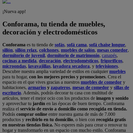
Arinaga
,
Asturias
,
Badalona
,
Barakaldo
,
Barcelona
,
Burjassot
,
Castellón
,
Chafiras
,
Cordoba
,
Elche
,
Finestrat
,
Granada
,
Huércal de
Almería
,
La Coruña
,
La Laguna
,
La Zenia
,
Lanzarote
,
León
,
Lleida
,
Los Barrios
,
Madrid
,
Majadahonda
,
Málaga
,
Murcia
,
Orotava
,
Palma
,
Pamplona
,
Rivas
,
Sabadell
,
Sagunto
,
Salt, Girona
,
San Sebastian
,
Sant Boi
,
Santander
,
Santiago de Compostela
,
Sevilla
,
Tamaraceite
,
Terrassa
,
Viana
,
Vilanova i la Geltrú
,
Zaragoza
Ver más >>
© Conforama
Términos y Condiciones
Política de privacidad
Política de cookies
Configuración de Cookies