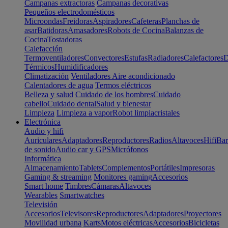
Campanas extractoras
Campanas decorativas
Pequeños electrodomésticos
Microondas
Freidoras
Aspiradores
Cafeteras
Planchas de
asar
Batidoras
Amasadores
Robots de Cocina
Balanzas de
Cocina
Tostadoras
Calefacción
Termoventiladores
Convectores
Estufas
Radiadores
Calefactores
D
Térmicos
Humidificadores
Climatización
Ventiladores
Aire acondicionado
Calentadores de agua
Termos eléctricos
Belleza y salud
Cuidado de los hombres
Cuidado
cabello
Cuidado dental
Salud y bienestar
Limpieza
Limpieza a vapor
Robot limpiacristales
Electrónica
Audio y hifi
Auriculares
Adaptadores
Reproductores
Radios
Altavoces
Hifi
Bar
de sonido
Audio car y GPS
Micrófonos
Informática
Almacenamiento
Tablets
Complementos
Portátiles
Impresoras
Gaming & streaming
Monitores gaming
Accesorios
Smart home
Timbres
Cámaras
Altavoces
Wearables
Smartwatches
Televisión
Accesorios
Televisores
Reproductores
Adaptadores
Proyectores
Movilidad urbana
Karts
Motos eléctricas
Accesorios
Bicicletas