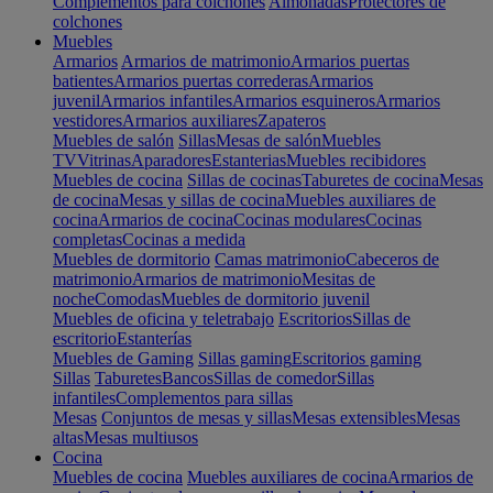
Complementos para colchones
Almohadas
Protectores de
colchones
Muebles
Armarios
Armarios de matrimonio
Armarios puertas
batientes
Armarios puertas correderas
Armarios
juvenil
Armarios infantiles
Armarios esquineros
Armarios
vestidores
Armarios auxiliares
Zapateros
Muebles de salón
Sillas
Mesas de salón
Muebles
TV
Vitrinas
Aparadores
Estanterias
Muebles recibidores
Muebles de cocina
Sillas de cocinas
Taburetes de cocina
Mesas
de cocina
Mesas y sillas de cocina
Muebles auxiliares de
cocina
Armarios de cocina
Cocinas modulares
Cocinas
completas
Cocinas a medida
Muebles de dormitorio
Camas matrimonio
Cabeceros de
matrimonio
Armarios de matrimonio
Mesitas de
noche
Comodas
Muebles de dormitorio juvenil
Muebles de oficina y teletrabajo
Escritorios
Sillas de
escritorio
Estanterías
Muebles de Gaming
Sillas gaming
Escritorios gaming
Sillas
Taburetes
Bancos
Sillas de comedor
Sillas
infantiles
Complementos para sillas
Mesas
Conjuntos de mesas y sillas
Mesas extensibles
Mesas
altas
Mesas multiusos
Cocina
Muebles de cocina
Muebles auxiliares de cocina
Armarios de