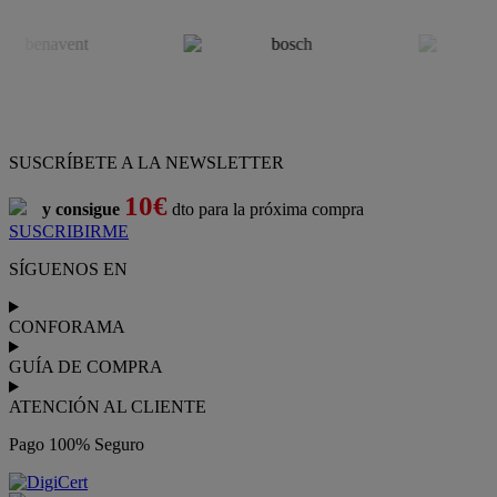
Conforama
es tu tienda de
sofás
,
sofá cama
,
sofá chaise longue
,
sillón
,
sillón relax
,
colchones
,
muebles de salón
,
mesas comedor
,
dormitorio de juvenil
,
dormitorio de matrimonio
,
canapés
,
cocinas a medida
,
decoración
,
electrodomésticos
,
frigoríficos
,
microondas
,
lavavajillas
,
lavadora secadora
, y
televisiones
.
Descubre nuestra amplia variedad de estilos en cualquier
muebles
para tu hogar,
con los mejores precios y promociones
. Crea el
espacio en el que vives gracias a nuestros
muebles de comedor
y
habitaciones,
armarios
y
zapateros
,
mesas de comedor
y
sillas de
escritorio
. Además, podrás decorar tu casa con multitud de
artículos, tener el mejor ocio con los productos de
imagen y sonido
y aprovechar tu
jardín
en las épocas de buen tiempo. Conforama
realiza el
servicio de envío a domicilio como recogida en tienda.
Podrás
comprar online
entre nuestra gama de más de 7.000
productos y
recibirlo en tu domicilio
, o bien con
recogida gratis
en nuestras tiendas física.
No esperes más para crear o renovar tu
hogar y transformarlo en un espacio con mucho estilo. Conforama
tiene 300
tiendas de muebles
físicas distribuidas en
6 países
distintos. Aproveche nuestras ofertas de
sofas baratos
,
colchones
baratos
y
liquidaciones de sofas
.
Conforama solo comercializa a través de su website o, físicamente,
en sus
tiendas de sofás
.
Alcalá de Guadaíra
,
Alcalá de Henares
,
Alcorcón
,
Alfafar
,
Alicante
,