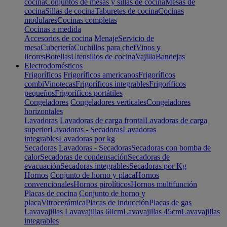
cocina
Conjuntos de mesas y sillas de cocina
Mesas de
cocina
Sillas de cocina
Taburetes de cocina
Cocinas
modulares
Cocinas completas
Cocinas a medida
Accesorios de cocina
Menaje
Servicio de
mesa
Cubertería
Cuchillos para chef
Vinos y
licores
Botellas
Utensilios de cocina
Vajilla
Bandejas
Electrodomésticos
Frigoríficos
Frigoríficos americanos
Frigoríficos
combi
Vinotecas
Frigoríficos integrables
Frigoríficos
pequeños
Frigoríficos portátiles
Congeladores
Congeladores verticales
Congeladores
horizontales
Lavadoras
Lavadoras de carga frontal
Lavadoras de carga
superior
Lavadoras - Secadoras
Lavadoras
integrables
Lavadoras por kg
Secadoras
Lavadoras - Secadoras
Secadoras con bomba de
calor
Secadoras de condensación
Secadoras de
evacuación
Secadoras integrables
Secadoras por Kg
Hornos
Conjunto de horno y placa
Hornos
convencionales
Hornos pirolíticos
Hornos multifunción
Placas de cocina
Conjunto de horno y
placa
Vitrocerámica
Placas de inducción
Placas de gas
Lavavajillas
Lavavajillas 60cm
Lavavajillas 45cm
Lavavajillas
integrables