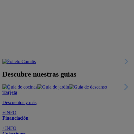
+INFO
Catálogos
Miles de productos
+INFO
Por teléfono
Llámanos y compra
+INFO
Nueva app
Todo en tu móvil
+INFO
Suscríbete
Cupón de dto. de 10€
+INFO
Tiendas de sofás y muebles
¡Encuentra la tuya!
+INFO