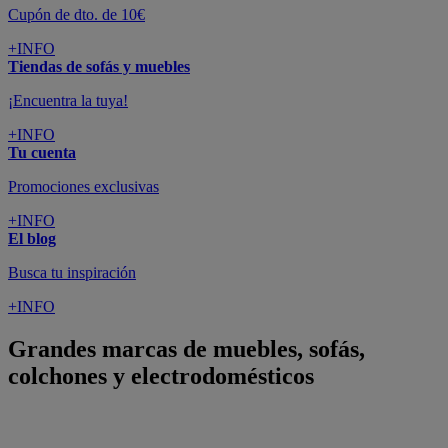
SUSCRÍBETE A LA NEWSLETTER
10€
y consigue
dto para la próxima compra
SUSCRIBIRME
SÍGUENOS EN
CONFORAMA
GUÍA DE COMPRA
ATENCIÓN AL CLIENTE
Pago 100% Seguro
¡Nueva app!
Conforama, tu tienda de muebles,
decoración y electrodomésticos