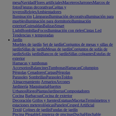
mesa
Navidad
Flores artificiales
Maceteros
Jarrones
Marcos de
fotos
Figuras decorativas
Cajitas y
joyeros
Relojes
Ambientadores
Iluminación
Lámparas
Iluminación decorativa
Iluminación para
muebles
Iluminación para dormitorio
Iluminación
exterior
Guirnaldas
Balizas
Smart
Light
Bombillas
Focos
Iluminación con rieles
Cintas Led
Tendencias y temporadas
Jardín
Muebles de jardín
Set de jardín
Conjuntos de mesas y sillas de
jardín
Sillas de jardín
Mesas de jardín
Conjuntos de sofás de
jardín
Sofás jardín
Bancos de jardín
Sillas colgantes
Estufas de
exterior
Hamacas y tumbonas
Accesorios
Balancines
Tumbonas
Hamacas
Columpios
Pérgolas
Cenadores
Carpas
Pérgolas
Parasoles
Sombrillas
Parasoles
Toldos
Almacenamiento
Armarios
Arcones
Jardinería
Maquinaria
Huertos
Urbanos
Riego
Plantas
Jardineras
Compostadores
Cocina
Barbacoas
Cocina de exterior
Decoración
Grifos y fuentes
Estatuas
Macetas
Termómetros y
estaciones metereológicas
Paneles
Cesped Artificial
Textil
Cojines de jardín
Fundas de jardín
Piscina
Plegable
Limpieza de piscinas
Ducha
Hinchable