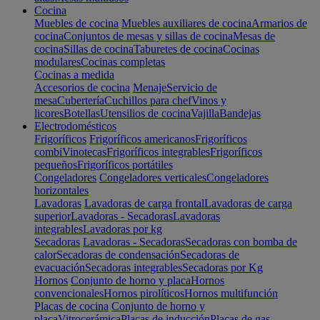
Cocina
Muebles de cocina
Muebles auxiliares de cocina
Armarios de
cocina
Conjuntos de mesas y sillas de cocina
Mesas de
cocina
Sillas de cocina
Taburetes de cocina
Cocinas
modulares
Cocinas completas
Cocinas a medida
Accesorios de cocina
Menaje
Servicio de
mesa
Cubertería
Cuchillos para chef
Vinos y
licores
Botellas
Utensilios de cocina
Vajilla
Bandejas
Electrodomésticos
Frigoríficos
Frigoríficos americanos
Frigoríficos
combi
Vinotecas
Frigoríficos integrables
Frigoríficos
pequeños
Frigoríficos portátiles
Congeladores
Congeladores verticales
Congeladores
horizontales
Lavadoras
Lavadoras de carga frontal
Lavadoras de carga
superior
Lavadoras - Secadoras
Lavadoras
integrables
Lavadoras por kg
Secadoras
Lavadoras - Secadoras
Secadoras con bomba de
calor
Secadoras de condensación
Secadoras de
evacuación
Secadoras integrables
Secadoras por Kg
Hornos
Conjunto de horno y placa
Hornos
convencionales
Hornos pirolíticos
Hornos multifunción
Placas de cocina
Conjunto de horno y
placa
Vitrocerámica
Placas de inducción
Placas de gas