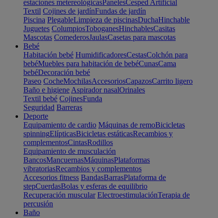
estaciones metereológicas
Paneles
Cesped Artificial
Textil
Cojines de jardín
Fundas de jardín
Piscina
Plegable
Limpieza de piscinas
Ducha
Hinchable
Juguetes
Columpios
Toboganes
Hinchables
Casitas
Mascotas
Comederos
Jaulas
Casetas para mascotas
Bebé
Habitación bebé
Humidificadores
Cestas
Colchón para
bebé
Muebles para habitación de bebé
Cunas
Cama
bebé
Decoración bebé
Paseo
Coche
Mochilas
Accesorios
Capazos
Carrito ligero
Baño e higiene
Aspirador nasal
Orinales
Textil bebé
Cojines
Funda
Seguridad
Barreras
Deporte
Equipamiento de cardio
Máquinas de remo
Bicicletas
spinning
Elípticas
Bicicletas estáticas
Recambios y
complementos
Cintas
Rodillos
Equipamiento de musculación
Bancos
Mancuernas
Máquinas
Plataformas
vibratorias
Recambios y complementos
Accesorios fitness
Bandas
Barras
Plataforma de
step
Cuerdas
Bolas y esferas de equilibrio
Recuperación muscular
Electroestimulación
Terapia de
percusión
Baño