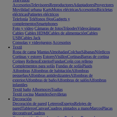
Televisión
Accesorios
Televisores
Reproductores
Adaptadores
Proyectores
Movilidad urbana
Karts
Motos eléctricas
Accesorios
Bicicletas
eléctricas
Patinetes eléctricos
Telefonía
Teléfonos fijos
Gadgets y
complementos
Smartphones
Foto y vídeo
Cámaras de fotos
Trípodes
Videocámaras
Cables
Cables HDMI
Cables de alimentación
Cables
USB
Cables Jack
Consolas y videojuegos
Accesorios
Textil
Ropa de cama
Mantas
Almohadas
Colchas
Sábanas
Nórdicos
Cortinas y estores
Estores
Visillos
Cortinas
Barras de cortina
Cojines
Relleno
Exterior
Fundas
Cojín con relleno
Complementos para sofás
Fundas de sofás
Plaids
Alfombras
Alfombras de habitación
Alfombras
pequeñas
Alfombras antideslizantes
Alfombras de
exterior
Alfombras de baño
Alfombras de salón
Alfombras
infantiles
Textil baño
Albornoces
Toallas
Textil cocina
Manteles
Servilletas
Decoración
Decoración de pared
Letreros
Espejos
Relojes de
pared
Tableros
Canvas
Cuadros pintados a mano
Marcos
Placas
decorativas
Cuadros