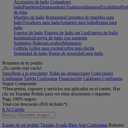
Accesorios de baño
Colgadores
baño
Papeleras
Dispensadores
Toalleros
Jaboneras
Escobillero
Port
de ropa
Muebles de baño
Botiquines
Conjuntos de muebles para
baño
Tocadores para baño
Armarios para baño
Repisa para
baño
Espejos de baño
Espejos de baño sin Luz
Espejos de baño
iluminados
Espejos de baño con aumento
Sanitarios
Bañeras
Lavabos
Mamparas
Grifería
Grifos para cocina
Grifos para ducha
Seguridad de baño
Barras de seguridad para baño
Resumen de tu pedido
¡Tu carrito está vacío!
Suscríbete a la newsletter
Todas las promociones
Colecciones
Conforama
Tarjeta Conforama
Financiación
Catálogos Conforama
Seguir Comprando
*Descuentos, cupones y servicios son aplicados en el carrito. Haz
clic en Tramitar Pedido para ver estos descuentos e importes
Pago 100% seguro
Total con descuento
(IVA incluido*)
Ir Al Carrito
Estado de mi pedido
Tiendas
Ayuda
Blog
App Conforama
Baleares