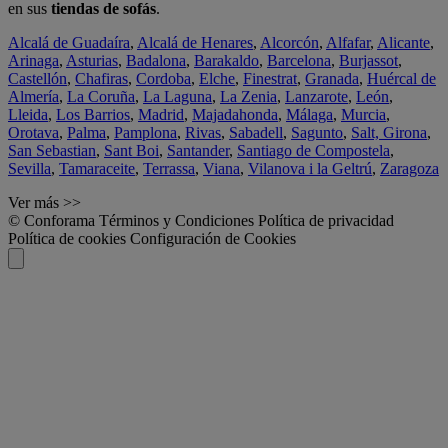
en sus
tiendas de sofás
.
Alcalá de Guadaíra
,
Alcalá de Henares
,
Alcorcón
,
Alfafar
,
Alicante
,
Arinaga
,
Asturias
,
Badalona
,
Barakaldo
,
Barcelona
,
Burjassot
,
Castellón
,
Chafiras
,
Cordoba
,
Elche
,
Finestrat
,
Granada
,
Huércal de
Almería
,
La Coruña
,
La Laguna
,
La Zenia
,
Lanzarote
,
León
,
Lleida
,
Los Barrios
,
Madrid
,
Majadahonda
,
Málaga
,
Murcia
,
Orotava
,
Palma
,
Pamplona
,
Rivas
,
Sabadell
,
Sagunto
,
Salt, Girona
,
San Sebastian
,
Sant Boi
,
Santander
,
Santiago de Compostela
,
Sevilla
,
Tamaraceite
,
Terrassa
,
Viana
,
Vilanova i la Geltrú
,
Zaragoza
Ver más >>
© Conforama
Términos y Condiciones
Política de privacidad
Política de cookies
Configuración de Cookies