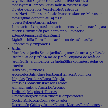
Organización
Cajas decorativas
Percheros
Burros de
ropa
Joyeros
Biombos
Cestas
Baúles
Revisteros
Cajas
Objetos decorativos
Velas
Faroles
Centros de
mesa
Navidad
Flores artificiales
Maceteros
Jarrones
Marcos de
fotos
Figuras decorativas
Cajitas y
joyeros
Relojes
Ambientadores
Iluminación
Lámparas
Iluminación decorativa
Iluminación para
muebles
Iluminación para dormitorio
Iluminación
exterior
Guirnaldas
Balizas
Smart
Light
Bombillas
Focos
Iluminación con rieles
Cintas Led
Tendencias y temporadas
Jardín
Muebles de jardín
Set de jardín
Conjuntos de mesas y sillas de
jardín
Sillas de jardín
Mesas de jardín
Conjuntos de sofás de
jardín
Sofás jardín
Bancos de jardín
Sillas colgantes
Estufas de
exterior
Hamacas y tumbonas
Accesorios
Balancines
Tumbonas
Hamacas
Columpios
Pérgolas
Cenadores
Carpas
Pérgolas
Parasoles
Sombrillas
Parasoles
Toldos
Almacenamiento
Armarios
Arcones
Jardinería
Maquinaria
Huertos
Urbanos
Riego
Plantas
Jardineras
Compostadores
Cocina
Barbacoas
Cocina de exterior
Decoración
Grifos y fuentes
Estatuas
Macetas
Termómetros y