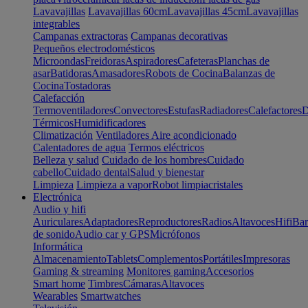
Lavavajillas
Lavavajillas 60cm
Lavavajillas 45cm
Lavavajillas
integrables
Campanas extractoras
Campanas decorativas
Pequeños electrodomésticos
Microondas
Freidoras
Aspiradores
Cafeteras
Planchas de
asar
Batidoras
Amasadores
Robots de Cocina
Balanzas de
Cocina
Tostadoras
Calefacción
Termoventiladores
Convectores
Estufas
Radiadores
Calefactores
D
Térmicos
Humidificadores
Climatización
Ventiladores
Aire acondicionado
Calentadores de agua
Termos eléctricos
Belleza y salud
Cuidado de los hombres
Cuidado
cabello
Cuidado dental
Salud y bienestar
Limpieza
Limpieza a vapor
Robot limpiacristales
Electrónica
Audio y hifi
Auriculares
Adaptadores
Reproductores
Radios
Altavoces
Hifi
Bar
de sonido
Audio car y GPS
Micrófonos
Informática
Almacenamiento
Tablets
Complementos
Portátiles
Impresoras
Gaming & streaming
Monitores gaming
Accesorios
Smart home
Timbres
Cámaras
Altavoces
Wearables
Smartwatches