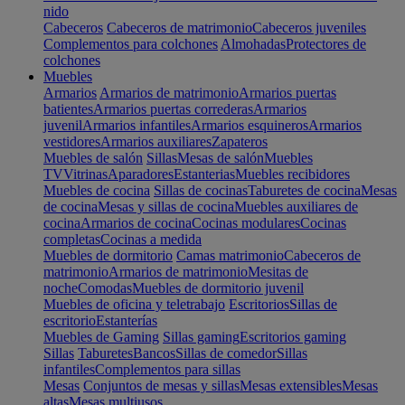
nido
Cabeceros
Cabeceros de matrimonio
Cabeceros juveniles
Complementos para colchones
Almohadas
Protectores de
colchones
Muebles
Armarios
Armarios de matrimonio
Armarios puertas
batientes
Armarios puertas correderas
Armarios
juvenil
Armarios infantiles
Armarios esquineros
Armarios
vestidores
Armarios auxiliares
Zapateros
Muebles de salón
Sillas
Mesas de salón
Muebles
TV
Vitrinas
Aparadores
Estanterias
Muebles recibidores
Muebles de cocina
Sillas de cocinas
Taburetes de cocina
Mesas
de cocina
Mesas y sillas de cocina
Muebles auxiliares de
cocina
Armarios de cocina
Cocinas modulares
Cocinas
completas
Cocinas a medida
Muebles de dormitorio
Camas matrimonio
Cabeceros de
matrimonio
Armarios de matrimonio
Mesitas de
noche
Comodas
Muebles de dormitorio juvenil
Muebles de oficina y teletrabajo
Escritorios
Sillas de
escritorio
Estanterías
Muebles de Gaming
Sillas gaming
Escritorios gaming
Sillas
Taburetes
Bancos
Sillas de comedor
Sillas
infantiles
Complementos para sillas
Mesas
Conjuntos de mesas y sillas
Mesas extensibles
Mesas
altas
Mesas multiusos