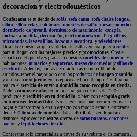
decoración y electrodomésticos
Conforama
es tu tienda de
sofás
,
sofá cama
,
sofá chaise longue
,
sillón
,
sillón relax
,
colchones
,
muebles de salón
,
mesas comedor
,
dormitorio de juvenil
,
dormitorio de matrimonio
,
canapés
,
cocinas a medida
,
decoración
,
electrodomésticos
,
frigoríficos
,
microondas
,
lavavajillas
,
lavadora secadora
, y
televisiones
.
Descubre nuestra amplia variedad de estilos en cualquier
muebles
para tu hogar,
con los mejores precios y promociones
. Crea el
espacio en el que vives gracias a nuestros
muebles de comedor
y
habitaciones,
armarios
y
zapateros
,
mesas de comedor
y
sillas de
escritorio
. Además, podrás decorar tu casa con multitud de
artículos, tener el mejor ocio con los productos de
imagen y sonido
y aprovechar tu
jardín
en las épocas de buen tiempo. Conforama
realiza el
servicio de envío a domicilio como recogida en tienda.
Podrás
comprar online
entre nuestra gama de más de 7.000
productos y
recibirlo en tu domicilio
, o bien con
recogida gratis
en nuestras tiendas física.
No esperes más para crear o renovar tu
hogar y transformarlo en un espacio con mucho estilo. Conforama
tiene 300
tiendas de muebles
físicas distribuidas en
6 países
distintos. Aproveche nuestras ofertas de
sofas baratos
,
colchones
baratos
y
liquidaciones de sofas
.
Conforama solo comercializa a través de su website o, físicamente,