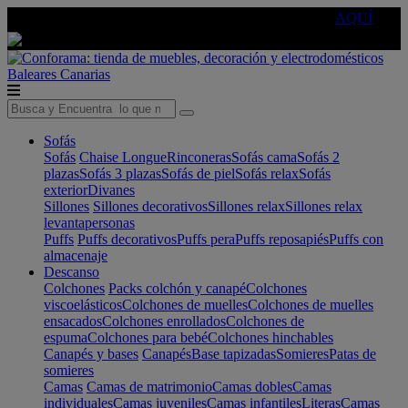
🔵Cambia tu electro con
-10% EXTRA
de descuento ☑️
AQUÍ
Baleares
Canarias
Sofás
Sofás
Chaise Longue
Rinconeras
Sofás cama
Sofás 2
plazas
Sofás 3 plazas
Sofás de piel
Sofás relax
Sofás
exterior
Divanes
Sillones
Sillones decorativos
Sillones relax
Sillones relax
levantapersonas
Puffs
Puffs decorativos
Puffs pera
Puffs reposapiés
Puffs con
almacenaje
Descanso
Colchones
Packs colchón y canapé
Colchones
viscoelásticos
Colchones de muelles
Colchones de muelles
ensacados
Colchones enrollados
Colchones de
espuma
Colchones para bebé
Colchones hinchables
Canapés y bases
Canapés
Base tapizadas
Somieres
Patas de
somieres
Camas
Camas de matrimonio
Camas dobles
Camas
individuales
Camas juveniles
Camas infantiles
Literas
Camas