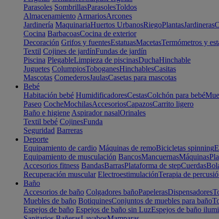
Parasoles
Sombrillas
Parasoles
Toldos
Almacenamiento
Armarios
Arcones
Jardinería
Maquinaria
Huertos Urbanos
Riego
Plantas
Jardineras
C
Cocina
Barbacoas
Cocina de exterior
Decoración
Grifos y fuentes
Estatuas
Macetas
Termómetros y est
Textil
Cojines de jardín
Fundas de jardín
Piscina
Plegable
Limpieza de piscinas
Ducha
Hinchable
Juguetes
Columpios
Toboganes
Hinchables
Casitas
Mascotas
Comederos
Jaulas
Casetas para mascotas
Bebé
Habitación bebé
Humidificadores
Cestas
Colchón para bebé
Mueb
Paseo
Coche
Mochilas
Accesorios
Capazos
Carrito ligero
Baño e higiene
Aspirador nasal
Orinales
Textil bebé
Cojines
Funda
Seguridad
Barreras
Deporte
Equipamiento de cardio
Máquinas de remo
Bicicletas spinning
E
Equipamiento de musculación
Bancos
Mancuernas
Máquinas
Pla
Accesorios fitness
Bandas
Barras
Plataforma de step
Cuerdas
Bola
Recuperación muscular
Electroestimulación
Terapia de percusi
Baño
Accesorios de baño
Colgadores baño
Papeleras
Dispensadores
To
Muebles de baño
Botiquines
Conjuntos de muebles para baño
To
Espejos de baño
Espejos de baño sin Luz
Espejos de baño ilum
Sanitarios
Bañeras
Lavabos
Mamparas