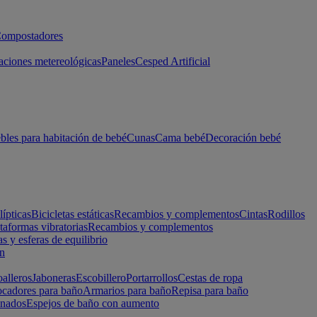
ompostadores
aciones metereológicas
Paneles
Cesped Artificial
les para habitación de bebé
Cunas
Cama bebé
Decoración bebé
lípticas
Bicicletas estáticas
Recambios y complementos
Cintas
Rodillos
taformas vibratorias
Recambios y complementos
s y esferas de equilibrio
ón
alleros
Jaboneras
Escobillero
Portarrollos
Cestas de ropa
cadores para baño
Armarios para baño
Repisa para baño
inados
Espejos de baño con aumento