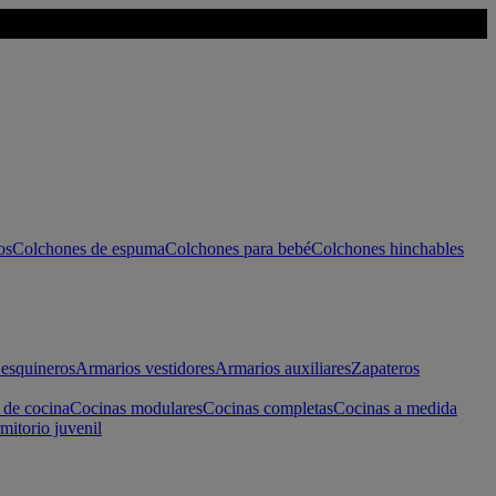
os
Colchones de espuma
Colchones para bebé
Colchones hinchables
esquineros
Armarios vestidores
Armarios auxiliares
Zapateros
 de cocina
Cocinas modulares
Cocinas completas
Cocinas a medida
mitorio juvenil