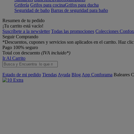
Grifería
Grifos para cocina
Grifos para ducha
Seguridad de baño
Barras de seguridad para baño
Resumen de tu pedido
¡Tu carrito está vacío!
Suscríbete a la newsletter
Todas las promociones
Colecciones Confo
Seguir Comprando
*Descuentos, cupones y servicios son aplicados en el carrito. Haz cli
Pago 100% seguro
Total con descuento
(IVA incluido*)
Ir Al Carrito
Estado de mi pedido
Tiendas
Ayuda
Blog
App Conforama
Baleares
C