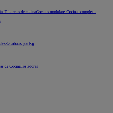
ina
Taburetes de cocina
Cocinas modulares
Cocinas completas
s
bles
Secadoras por Kg
as de Cocina
Tostadoras