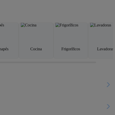
napés
Cocina
Frigoríficos
Lavadoras