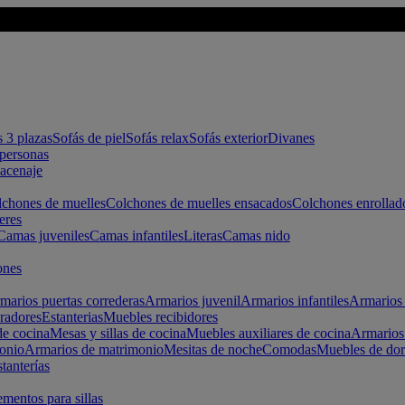
s 3 plazas
Sofás de piel
Sofás relax
Sofás exterior
Divanes
apersonas
macenaje
chones de muelles
Colchones de muelles ensacados
Colchones enrollad
eres
Camas juveniles
Camas infantiles
Literas
Camas nido
ones
marios puertas correderas
Armarios juvenil
Armarios infantiles
Armarios 
radores
Estanterias
Muebles recibidores
e cocina
Mesas y sillas de cocina
Muebles auxiliares de cocina
Armarios
onio
Armarios de matrimonio
Mesitas de noche
Comodas
Muebles de dor
tanterías
entos para sillas