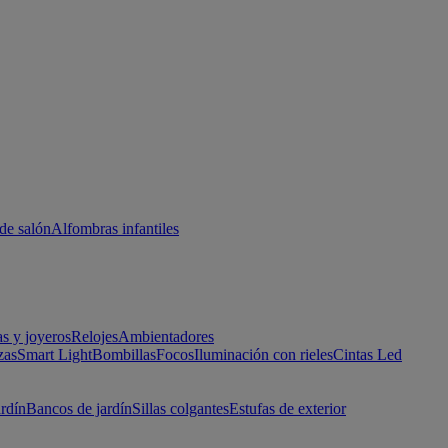
de salón
Alfombras infantiles
as y joyeros
Relojes
Ambientadores
zas
Smart Light
Bombillas
Focos
Iluminación con rieles
Cintas Led
ardín
Bancos de jardín
Sillas colgantes
Estufas de exterior