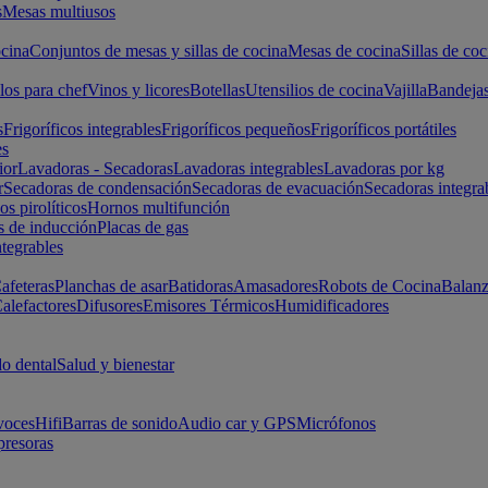
s
Mesas multiusos
cina
Conjuntos de mesas y sillas de cocina
Mesas de cocina
Sillas de coc
los para chef
Vinos y licores
Botellas
Utensilios de cocina
Vajilla
Bandeja
s
Frigoríficos integrables
Frigoríficos pequeños
Frigoríficos portátiles
es
ior
Lavadoras - Secadoras
Lavadoras integrables
Lavadoras por kg
r
Secadoras de condensación
Secadoras de evacuación
Secadoras integra
s pirolíticos
Hornos multifunción
s de inducción
Placas de gas
ntegrables
afeteras
Planchas de asar
Batidoras
Amasadores
Robots de Cocina
Balanz
alefactores
Difusores
Emisores Térmicos
Humidificadores
o dental
Salud y bienestar
voces
Hifi
Barras de sonido
Audio car y GPS
Micrófonos
presoras