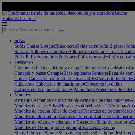
🔵Cambia tu electro con
-10% EXTRA
de descuento ☑️
AQUÍ
Baleares
Canarias
Sofás
Sofás
Chaise Longue
Rinconeras
Sofás cama
Sofás 2 plazas
Sofá
Sillones
Sillones decorativos
Sillones relax
Sillones relax levant
Puffs
Puffs decorativos
Puffs pera
Puffs reposapiés
Puffs con al
Descanso
Colchones
Packs colchón y canapé
Colchones viscoelásticos
Col
Canapés y bases
Canapés
Base tapizadas
Somieres
Patas de somi
Camas
Camas de matrimonio
Camas dobles
Camas individuales
Cabeceros
Cabeceros de matrimonio
Cabeceros juveniles
Complementos para colchones
Almohadas
Protectores de colch
Muebles
Armarios
Armarios de matrimonio
Armarios puertas batientes
Ar
Muebles de salón
Sillas
Mesas de salón
Muebles TV
Vitrinas
Apa
Muebles de cocina
Sillas de cocinas
Taburetes de cocina
Mesas d
Muebles de dormitorio
Camas matrimonio
Cabeceros de matrim
Muebles de oficina y teletrabajo
Escritorios
Sillas de escritorio
Es
Muebles de Gaming
Sillas gaming
Escritorios gaming
Sillas
Taburetes
Bancos
Sillas de comedor
Sillas infantiles
Complem