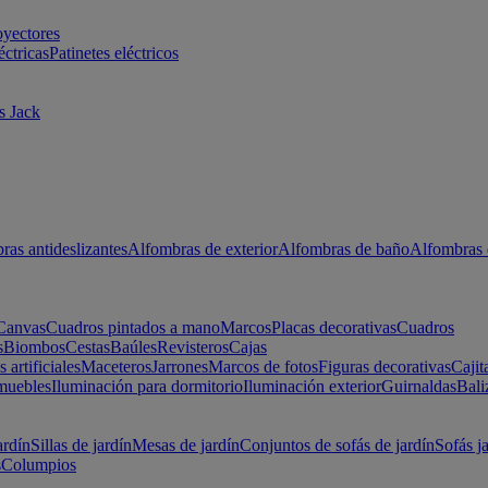
oyectores
éctricas
Patinetes eléctricos
s Jack
ras antideslizantes
Alfombras de exterior
Alfombras de baño
Alfombras 
Canvas
Cuadros pintados a mano
Marcos
Placas decorativas
Cuadros
s
Biombos
Cestas
Baúles
Revisteros
Cajas
s artificiales
Maceteros
Jarrones
Marcos de fotos
Figuras decorativas
Cajit
muebles
Iluminación para dormitorio
Iluminación exterior
Guirnaldas
Bali
ardín
Sillas de jardín
Mesas de jardín
Conjuntos de sofás de jardín
Sofás j
s
Columpios