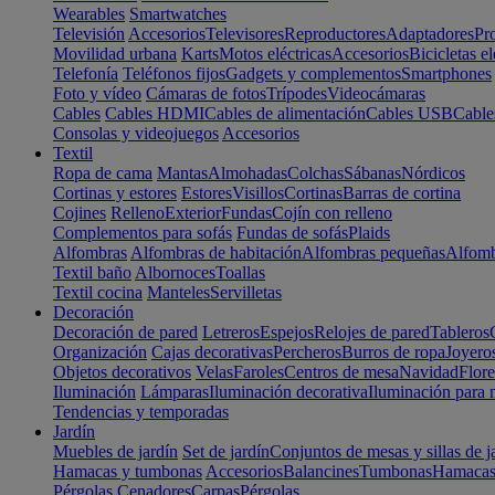
Wearables
Smartwatches
Televisión
Accesorios
Televisores
Reproductores
Adaptadores
Pr
Movilidad urbana
Karts
Motos eléctricas
Accesorios
Bicicletas el
Telefonía
Teléfonos fijos
Gadgets y complementos
Smartphones
Foto y vídeo
Cámaras de fotos
Trípodes
Videocámaras
Cables
Cables HDMI
Cables de alimentación
Cables USB
Cable
Consolas y videojuegos
Accesorios
Textil
Ropa de cama
Mantas
Almohadas
Colchas
Sábanas
Nórdicos
Cortinas y estores
Estores
Visillos
Cortinas
Barras de cortina
Cojines
Relleno
Exterior
Fundas
Cojín con relleno
Complementos para sofás
Fundas de sofás
Plaids
Alfombras
Alfombras de habitación
Alfombras pequeñas
Alfomb
Textil baño
Albornoces
Toallas
Textil cocina
Manteles
Servilletas
Decoración
Decoración de pared
Letreros
Espejos
Relojes de pared
Tableros
Organización
Cajas decorativas
Percheros
Burros de ropa
Joyero
Objetos decorativos
Velas
Faroles
Centros de mesa
Navidad
Flore
Iluminación
Lámparas
Iluminación decorativa
Iluminación para 
Tendencias y temporadas
Jardín
Muebles de jardín
Set de jardín
Conjuntos de mesas y sillas de j
Hamacas y tumbonas
Accesorios
Balancines
Tumbonas
Hamaca
Pérgolas
Cenadores
Carpas
Pérgolas