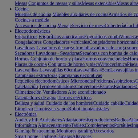
Mesas
Conjuntos de mesas y sillas
Mesas extensibles
Mesas alta
Cocina
Muebles de cocina
Muebles auxiliares de cocina
Armarios de co
Cocinas a medida
Accesorios de cocina
Menaje
Servicio de mesa
Cubertería
Cuchil
Electrodomésticos
Frigoríficos
Frigoríficos americanos
Frigoríficos combi
Vinoteca
Congeladores
Congeladores verticales
Congeladores horizontal
Lavadoras
Lavadoras de carga frontal
Lavadoras de carga super
Secadoras
Lavadoras - Secadoras
Secadoras con bomba de calo
Hornos
Conjunto de horno y placa
Hornos convencionales
Horno
Placas de cocina
Conjunto de horno y placa
Vitrocerámica
Placa
Lavavajillas
Lavavajillas 60cm
Lavavajillas 45cm
Lavavajillas i
Campanas extractoras
Campanas decorativas
Pequeños electrodomésticos
Microondas
Freidoras
Aspiradores
C
Calefacción
Termoventiladores
Convectores
Estufas
Radiadores
C
Climatización
Ventiladores
Aire acondicionado
Calentadores de agua
Termos eléctricos
Belleza y salud
Cuidado de los hombres
Cuidado cabello
Cuidad
Limpieza
Limpieza a vapor
Robot limpiacristales
Electrónica
Audio y hifi
Auriculares
Adaptadores
Reproductores
Radios
Alta
Informática
Almacenamiento
Tablets
Complementos
Portátiles
Im
Gaming & streaming
Monitores gaming
Accesorios
Smart home
Timbres
Cámaras
Altavoces