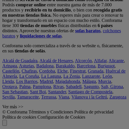
Podrás
comprar online
entre nuestra gama de más de 7.000
productos y
recibirlo en tu domicilio
, o bien con
recogida gratis
en nuestras tiendas física.
No esperes más para crear o renovar tu
hogar y transformarlo en un espacio con mucho estilo. Conforama
tiene 300
tiendas de muebles
físicas distribuidas en
6 países
distintos. Aproveche nuestras ofertas de
sofas baratos
,
colchones
baratos
y
liquidaciones de sofas
.
Conforama solo comercializa a través de su website o, físicamente,
en sus
tiendas de sofás
.
Alcalá de Guadaíra
,
Alcalá de Henares
,
Alcorcón
,
Alfafar
,
Alicante
,
Arinaga
,
Asturias
,
Badalona
,
Barakaldo
,
Barcelona
,
Burjassot
,
Castellón
,
Chafiras
,
Cordoba
,
Elche
,
Finestrat
,
Granada
,
Huércal de
Almería
,
La Coruña
,
La Laguna
,
La Zenia
,
Lanzarote
,
León
,
Lleida
,
Los Barrios
,
Madrid
,
Majadahonda
,
Málaga
,
Murcia
,
Orotava
,
Palma
,
Pamplona
,
Rivas
,
Sabadell
,
Sagunto
,
Salt, Girona
,
San Sebastian
,
Sant Boi
,
Santander
,
Santiago de Compostela
,
Sevilla
,
Tamaraceite
,
Terrassa
,
Viana
,
Vilanova i la Geltrú
,
Zaragoza
Ver más >>
© Conforama
Términos y Condiciones
Política de privacidad
Política de cookies
Configuración de Cookies