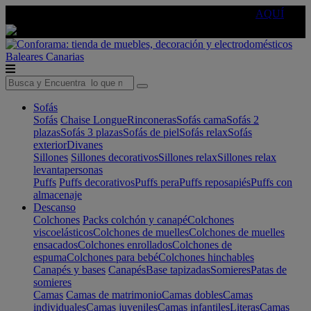
🔵Cambia tu electro con
-10% EXTRA
de descuento ☑️
AQUÍ
Baleares
Canarias
Sofás
Sofás
Chaise Longue
Rinconeras
Sofás cama
Sofás 2
plazas
Sofás 3 plazas
Sofás de piel
Sofás relax
Sofás
exterior
Divanes
Sillones
Sillones decorativos
Sillones relax
Sillones relax
levantapersonas
Puffs
Puffs decorativos
Puffs pera
Puffs reposapiés
Puffs con
almacenaje
Descanso
Colchones
Packs colchón y canapé
Colchones
viscoelásticos
Colchones de muelles
Colchones de muelles
ensacados
Colchones enrollados
Colchones de
espuma
Colchones para bebé
Colchones hinchables
Canapés y bases
Canapés
Base tapizadas
Somieres
Patas de
somieres
Camas
Camas de matrimonio
Camas dobles
Camas
individuales
Camas juveniles
Camas infantiles
Literas
Camas