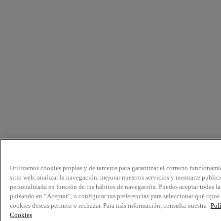
Utilizamos cookies propias y de terceros para garantizar el correcto funcionami
sitio web, analizar la navegación, mejorar nuestros servicios y mostrarte public
personalizada en función de tus hábitos de navegación. Puedes aceptar todas la
pulsando en “Aceptar”, o configurar tus preferencias para seleccionar qué tipos
cookies deseas permitir o rechazar. Para más información, consulta nuestra
Pol
Cookies