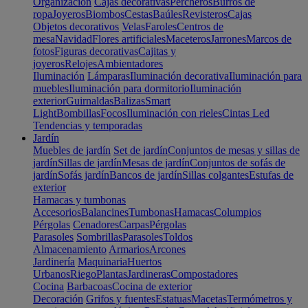
Organización
Cajas decorativas
Percheros
Burros de
ropa
Joyeros
Biombos
Cestas
Baúles
Revisteros
Cajas
Objetos decorativos
Velas
Faroles
Centros de
mesa
Navidad
Flores artificiales
Maceteros
Jarrones
Marcos de
fotos
Figuras decorativas
Cajitas y
joyeros
Relojes
Ambientadores
Iluminación
Lámparas
Iluminación decorativa
Iluminación para
muebles
Iluminación para dormitorio
Iluminación
exterior
Guirnaldas
Balizas
Smart
Light
Bombillas
Focos
Iluminación con rieles
Cintas Led
Tendencias y temporadas
Jardín
Muebles de jardín
Set de jardín
Conjuntos de mesas y sillas de
jardín
Sillas de jardín
Mesas de jardín
Conjuntos de sofás de
jardín
Sofás jardín
Bancos de jardín
Sillas colgantes
Estufas de
exterior
Hamacas y tumbonas
Accesorios
Balancines
Tumbonas
Hamacas
Columpios
Pérgolas
Cenadores
Carpas
Pérgolas
Parasoles
Sombrillas
Parasoles
Toldos
Almacenamiento
Armarios
Arcones
Jardinería
Maquinaria
Huertos
Urbanos
Riego
Plantas
Jardineras
Compostadores
Cocina
Barbacoas
Cocina de exterior
Decoración
Grifos y fuentes
Estatuas
Macetas
Termómetros y