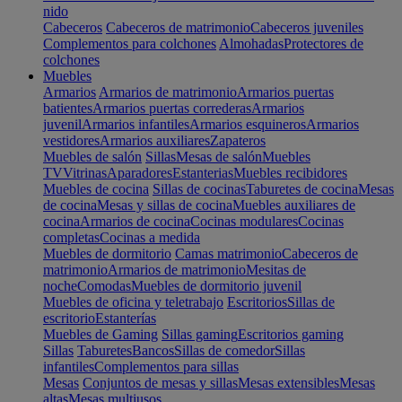
nido
Cabeceros
Cabeceros de matrimonio
Cabeceros juveniles
Complementos para colchones
Almohadas
Protectores de
colchones
Muebles
Armarios
Armarios de matrimonio
Armarios puertas
batientes
Armarios puertas correderas
Armarios
juvenil
Armarios infantiles
Armarios esquineros
Armarios
vestidores
Armarios auxiliares
Zapateros
Muebles de salón
Sillas
Mesas de salón
Muebles
TV
Vitrinas
Aparadores
Estanterias
Muebles recibidores
Muebles de cocina
Sillas de cocinas
Taburetes de cocina
Mesas
de cocina
Mesas y sillas de cocina
Muebles auxiliares de
cocina
Armarios de cocina
Cocinas modulares
Cocinas
completas
Cocinas a medida
Muebles de dormitorio
Camas matrimonio
Cabeceros de
matrimonio
Armarios de matrimonio
Mesitas de
noche
Comodas
Muebles de dormitorio juvenil
Muebles de oficina y teletrabajo
Escritorios
Sillas de
escritorio
Estanterías
Muebles de Gaming
Sillas gaming
Escritorios gaming
Sillas
Taburetes
Bancos
Sillas de comedor
Sillas
infantiles
Complementos para sillas
Mesas
Conjuntos de mesas y sillas
Mesas extensibles
Mesas
altas
Mesas multiusos