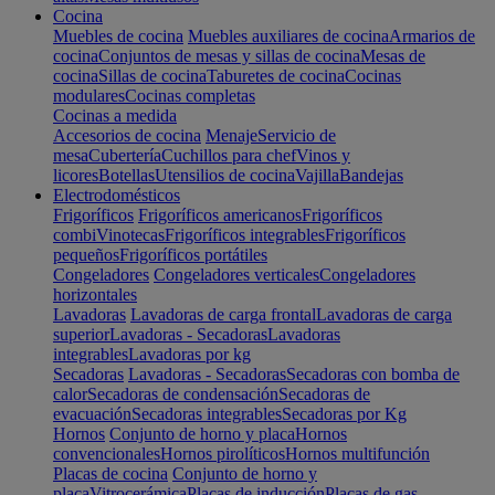
Cocina
Muebles de cocina
Muebles auxiliares de cocina
Armarios de
cocina
Conjuntos de mesas y sillas de cocina
Mesas de
cocina
Sillas de cocina
Taburetes de cocina
Cocinas
modulares
Cocinas completas
Cocinas a medida
Accesorios de cocina
Menaje
Servicio de
mesa
Cubertería
Cuchillos para chef
Vinos y
licores
Botellas
Utensilios de cocina
Vajilla
Bandejas
Electrodomésticos
Frigoríficos
Frigoríficos americanos
Frigoríficos
combi
Vinotecas
Frigoríficos integrables
Frigoríficos
pequeños
Frigoríficos portátiles
Congeladores
Congeladores verticales
Congeladores
horizontales
Lavadoras
Lavadoras de carga frontal
Lavadoras de carga
superior
Lavadoras - Secadoras
Lavadoras
integrables
Lavadoras por kg
Secadoras
Lavadoras - Secadoras
Secadoras con bomba de
calor
Secadoras de condensación
Secadoras de
evacuación
Secadoras integrables
Secadoras por Kg
Hornos
Conjunto de horno y placa
Hornos
convencionales
Hornos pirolíticos
Hornos multifunción
Placas de cocina
Conjunto de horno y
placa
Vitrocerámica
Placas de inducción
Placas de gas