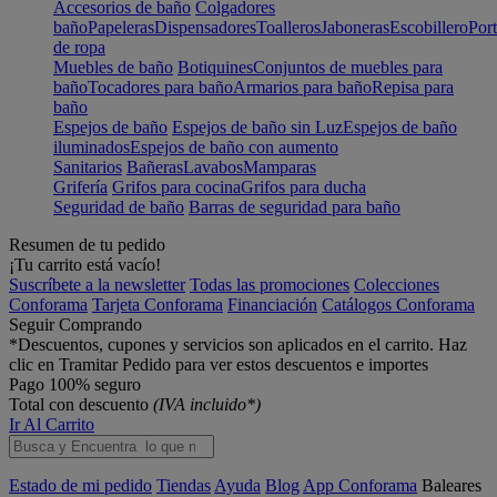
Accesorios de baño
Colgadores
baño
Papeleras
Dispensadores
Toalleros
Jaboneras
Escobillero
Port
de ropa
Muebles de baño
Botiquines
Conjuntos de muebles para
baño
Tocadores para baño
Armarios para baño
Repisa para
baño
Espejos de baño
Espejos de baño sin Luz
Espejos de baño
iluminados
Espejos de baño con aumento
Sanitarios
Bañeras
Lavabos
Mamparas
Grifería
Grifos para cocina
Grifos para ducha
Seguridad de baño
Barras de seguridad para baño
Resumen de tu pedido
¡Tu carrito está vacío!
Suscríbete a la newsletter
Todas las promociones
Colecciones
Conforama
Tarjeta Conforama
Financiación
Catálogos Conforama
Seguir Comprando
*Descuentos, cupones y servicios son aplicados en el carrito. Haz
clic en Tramitar Pedido para ver estos descuentos e importes
Pago 100% seguro
Total con descuento
(IVA incluido*)
Ir Al Carrito
Estado de mi pedido
Tiendas
Ayuda
Blog
App Conforama
Baleares