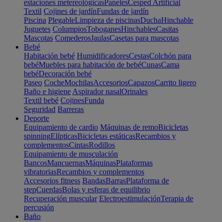
estaciones metereológicas
Paneles
Cesped Artificial
Textil
Cojines de jardín
Fundas de jardín
Piscina
Plegable
Limpieza de piscinas
Ducha
Hinchable
Juguetes
Columpios
Toboganes
Hinchables
Casitas
Mascotas
Comederos
Jaulas
Casetas para mascotas
Bebé
Habitación bebé
Humidificadores
Cestas
Colchón para
bebé
Muebles para habitación de bebé
Cunas
Cama
bebé
Decoración bebé
Paseo
Coche
Mochilas
Accesorios
Capazos
Carrito ligero
Baño e higiene
Aspirador nasal
Orinales
Textil bebé
Cojines
Funda
Seguridad
Barreras
Deporte
Equipamiento de cardio
Máquinas de remo
Bicicletas
spinning
Elípticas
Bicicletas estáticas
Recambios y
complementos
Cintas
Rodillos
Equipamiento de musculación
Bancos
Mancuernas
Máquinas
Plataformas
vibratorias
Recambios y complementos
Accesorios fitness
Bandas
Barras
Plataforma de
step
Cuerdas
Bolas y esferas de equilibrio
Recuperación muscular
Electroestimulación
Terapia de
percusión
Baño