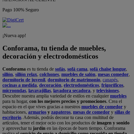
Pago 100% Seguro
¡Nueva app!
Conforama, tu tienda de muebles,
decoración y electrodomésticos
Conforama
es tu tienda de
sofás
,
sofá cama
,
sofá chaise longue
,
sillón
,
sillón relax
,
colchones
,
muebles de salón
,
mesas comedor
,
dormitorio de juvenil
,
dormitorio de matrimonio
,
canapés
,
cocinas a medida
,
decoración
,
electrodomésticos
,
frigoríficos
,
microondas
,
lavavajillas
,
lavadora secadora
, y
televisiones
.
Descubre nuestra amplia variedad de estilos en cualquier
muebles
para tu hogar,
con los mejores precios y promociones
. Crea el
espacio en el que vives gracias a nuestros
muebles de comedor
y
habitaciones,
armarios
y
zapateros
,
mesas de comedor
y
sillas de
escritorio
. Además, podrás decorar tu casa con multitud de
artículos, tener el mejor ocio con los productos de
imagen y sonido
y aprovechar tu
jardín
en las épocas de buen tiempo. Conforama
realiza el
servicio de envío a domicilio como recogida en tienda.