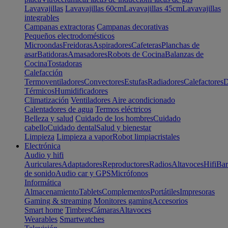
Lavavajillas
Lavavajillas 60cm
Lavavajillas 45cm
Lavavajillas
integrables
Campanas extractoras
Campanas decorativas
Pequeños electrodomésticos
Microondas
Freidoras
Aspiradores
Cafeteras
Planchas de
asar
Batidoras
Amasadores
Robots de Cocina
Balanzas de
Cocina
Tostadoras
Calefacción
Termoventiladores
Convectores
Estufas
Radiadores
Calefactores
D
Térmicos
Humidificadores
Climatización
Ventiladores
Aire acondicionado
Calentadores de agua
Termos eléctricos
Belleza y salud
Cuidado de los hombres
Cuidado
cabello
Cuidado dental
Salud y bienestar
Limpieza
Limpieza a vapor
Robot limpiacristales
Electrónica
Audio y hifi
Auriculares
Adaptadores
Reproductores
Radios
Altavoces
Hifi
Bar
de sonido
Audio car y GPS
Micrófonos
Informática
Almacenamiento
Tablets
Complementos
Portátiles
Impresoras
Gaming & streaming
Monitores gaming
Accesorios
Smart home
Timbres
Cámaras
Altavoces
Wearables
Smartwatches