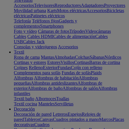
Televisión
Accesorios
Televisores
Reproductores
Adaptadores
Proyectores
Movilidad urbana
Karts
Motos eléctricas
Accesorios
Bicicletas
eléctricas
Patinetes eléctricos
Telefonía
Teléfonos fijos
Gadgets y
complementos
Smartphones
Foto y vídeo
Cámaras de fotos
Trípodes
Videocámaras
Cables
Cables HDMI
Cables de alimentación
Cables
USB
Cables Jack
Consolas y videojuegos
Accesorios
Textil
Ropa de cama
Mantas
Almohadas
Colchas
Sábanas
Nórdicos
Cortinas y estores
Estores
Visillos
Cortinas
Barras de cortina
Cojines
Relleno
Exterior
Fundas
Cojín con relleno
Complementos para sofás
Fundas de sofás
Plaids
Alfombras
Alfombras de habitación
Alfombras
pequeñas
Alfombras antideslizantes
Alfombras de
exterior
Alfombras de baño
Alfombras de salón
Alfombras
infantiles
Textil baño
Albornoces
Toallas
Textil cocina
Manteles
Servilletas
Decoración
Decoración de pared
Letreros
Espejos
Relojes de
pared
Tableros
Canvas
Cuadros pintados a mano
Marcos
Placas
decorativas
Cuadros