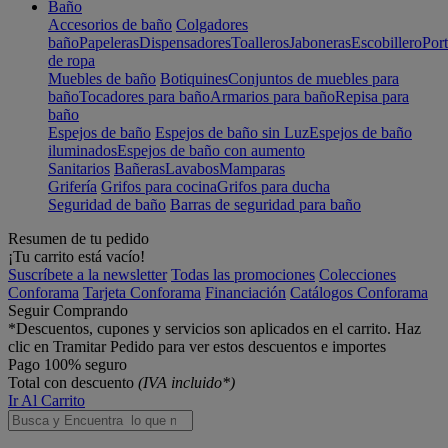
Baño
Accesorios de baño
Colgadores
baño
Papeleras
Dispensadores
Toalleros
Jaboneras
Escobillero
Port
de ropa
Muebles de baño
Botiquines
Conjuntos de muebles para
baño
Tocadores para baño
Armarios para baño
Repisa para
baño
Espejos de baño
Espejos de baño sin Luz
Espejos de baño
iluminados
Espejos de baño con aumento
Sanitarios
Bañeras
Lavabos
Mamparas
Grifería
Grifos para cocina
Grifos para ducha
Seguridad de baño
Barras de seguridad para baño
Resumen de tu pedido
¡Tu carrito está vacío!
Suscríbete a la newsletter
Todas las promociones
Colecciones
Conforama
Tarjeta Conforama
Financiación
Catálogos Conforama
Seguir Comprando
*Descuentos, cupones y servicios son aplicados en el carrito. Haz
clic en Tramitar Pedido para ver estos descuentos e importes
Pago 100% seguro
Total con descuento
(IVA incluido*)
Ir Al Carrito