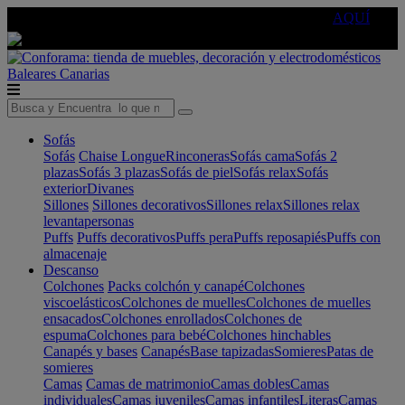
🔵Cambia tu electro con
-10% EXTRA
de descuento ☑️
AQUÍ
Baleares
Canarias
Sofás
Sofás
Chaise Longue
Rinconeras
Sofás cama
Sofás 2
plazas
Sofás 3 plazas
Sofás de piel
Sofás relax
Sofás
exterior
Divanes
Sillones
Sillones decorativos
Sillones relax
Sillones relax
levantapersonas
Puffs
Puffs decorativos
Puffs pera
Puffs reposapiés
Puffs con
almacenaje
Descanso
Colchones
Packs colchón y canapé
Colchones
viscoelásticos
Colchones de muelles
Colchones de muelles
ensacados
Colchones enrollados
Colchones de
espuma
Colchones para bebé
Colchones hinchables
Canapés y bases
Canapés
Base tapizadas
Somieres
Patas de
somieres
Camas
Camas de matrimonio
Camas dobles
Camas
individuales
Camas juveniles
Camas infantiles
Literas
Camas