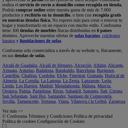
realiza el
servicio de envío a domicilio como recogida en tienda.
Podrás
comprar online
entre nuestra gama de más de 7.000
productos y
recibirlo en tu domicilio
, o bien con
recogida gratis
en nuestras tiendas física.
No esperes más para crear o renovar tu
hogar y transformarlo en un espacio con mucho estilo. Conforama
tiene 300
tiendas de muebles
físicas distribuidas en
6 países
distintos. Aproveche nuestras ofertas de
sofas baratos
,
colchones
baratos
y
liquidaciones de sofas
.
Conforama solo comercializa a través de su website o, físicamente,
en sus
tiendas de sofás
.
Alcalá de Guadaíra
,
Alcalá de Henares
,
Alcorcón
,
Alfafar
,
Alicante
,
Arinaga
,
Asturias
,
Badalona
,
Barakaldo
,
Barcelona
,
Burjassot
,
Castellón
,
Chafiras
,
Cordoba
,
Elche
,
Finestrat
,
Granada
,
Huércal de
Almería
,
La Coruña
,
La Laguna
,
La Zenia
,
Lanzarote
,
León
,
Lleida
,
Los Barrios
,
Madrid
,
Majadahonda
,
Málaga
,
Murcia
,
Orotava
,
Palma
,
Pamplona
,
Rivas
,
Sabadell
,
Sagunto
,
Salt, Girona
,
San Sebastian
,
Sant Boi
,
Santander
,
Santiago de Compostela
,
Sevilla
,
Tamaraceite
,
Terrassa
,
Viana
,
Vilanova i la Geltrú
,
Zaragoza
Ver más >>
© Conforama
Términos y Condiciones
Política de privacidad
Política de cookies
Configuración de Cookies