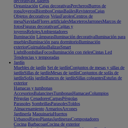
decorativas
Cuadros
Organización
Cajas decorativas
Percheros
Burros de
ropa
Joyeros
Biombos
Cestas
Baúles
Revisteros
Cajas
Objetos decorativos
Velas
Faroles
Centros de
mesa
Navidad
Flores artificiales
Maceteros
Jarrones
Marcos de
fotos
Figuras decorativas
Cajitas y
joyeros
Relojes
Ambientadores
Iluminación
Lámparas
Iluminación decorativa
Iluminación para
muebles
Iluminación para dormitorio
Iluminación
exterior
Guirnaldas
Balizas
Smart
Light
Bombillas
Focos
Iluminación con rieles
Cintas Led
Tendencias y temporadas
Jardín
Muebles de jardín
Set de jardín
Conjuntos de mesas y sillas de
jardín
Sillas de jardín
Mesas de jardín
Conjuntos de sofás de
jardín
Sofás jardín
Bancos de jardín
Sillas colgantes
Estufas de
exterior
Hamacas y tumbonas
Accesorios
Balancines
Tumbonas
Hamacas
Columpios
Pérgolas
Cenadores
Carpas
Pérgolas
Parasoles
Sombrillas
Parasoles
Toldos
Almacenamiento
Armarios
Arcones
Jardinería
Maquinaria
Huertos
Urbanos
Riego
Plantas
Jardineras
Compostadores
Cocina
Barbacoas
Cocina de exterior