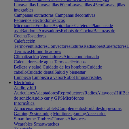
Lavavajillas
Lavavajillas 60cm
Lavavajillas 45cm
Lavavajillas
integrables
Campanas extractoras
Campanas decorativas
Pequeños electrodomésticos
Microondas
Freidoras
Aspiradores
Cafeteras
Planchas de
asar
Batidoras
Amasadores
Robots de Cocina
Balanzas de
Cocina
Tostadoras
Calefacción
Termoventiladores
Convectores
Estufas
Radiadores
Calefactores
D
Térmicos
Humidificadores
Climatización
Ventiladores
Aire acondicionado
Calentadores de agua
Termos eléctricos
Belleza y salud
Cuidado de los hombres
Cuidado
cabello
Cuidado dental
Salud y bienestar
Limpieza
Limpieza a vapor
Robot limpiacristales
Electrónica
Audio y hifi
Auriculares
Adaptadores
Reproductores
Radios
Altavoces
Hifi
Bar
de sonido
Audio car y GPS
Micrófonos
Informática
Almacenamiento
Tablets
Complementos
Portátiles
Impresoras
Gaming & streaming
Monitores gaming
Accesorios
Smart home
Timbres
Cámaras
Altavoces
Wearables
Smartwatches