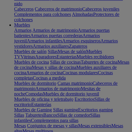
nido
Cabeceros
Cabeceros de matrimonio
Cabeceros juveniles
Complementos para colchones
Almohadas
Protectores de
colchones
Muebles
Armarios
Armarios de matrimonio
Armarios puertas
batientes
Armarios puertas correderas
Armarios
juvenil
Armarios infantiles
Armarios esquineros
Armarios
vestidores
Armarios auxiliares
Zapateros
Muebles de salón
Sillas
Mesas de salón
Muebles
TV
Vitrinas
Aparadores
Estanterias
Muebles recibidores
Muebles de cocina
Sillas de cocinas
Taburetes de cocina
Mesas
de cocina
Mesas y sillas de cocina
Muebles auxiliares de
cocina
Armarios de cocina
Cocinas modulares
Cocinas
completas
Cocinas a medida
Muebles de dormitorio
Camas matrimonio
Cabeceros de
matrimonio
Armarios de matrimonio
Mesitas de
noche
Comodas
Muebles de dormitorio juvenil
Muebles de oficina y teletrabajo
Escritorios
Sillas de
escritorio
Estanterías
Muebles de Gaming
Sillas gaming
Escritorios gaming
Sillas
Taburetes
Bancos
Sillas de comedor
Sillas
infantiles
Complementos para sillas
Mesas
Conjuntos de mesas y sillas
Mesas extensibles
Mesas
altas
Mesas multiusos