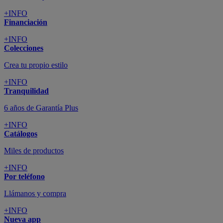
+INFO
Financiación
+INFO
Colecciones
Crea tu propio estilo
+INFO
Tranquilidad
6 años de Garantía Plus
+INFO
Catálogos
Miles de productos
+INFO
Por teléfono
Llámanos y compra
+INFO
Nueva app