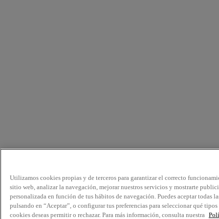
Utilizamos cookies propias y de terceros para garantizar el correcto funcionami
sitio web, analizar la navegación, mejorar nuestros servicios y mostrarte public
personalizada en función de tus hábitos de navegación. Puedes aceptar todas la
pulsando en “Aceptar”, o configurar tus preferencias para seleccionar qué tipos
cookies deseas permitir o rechazar. Para más información, consulta nuestra
Pol