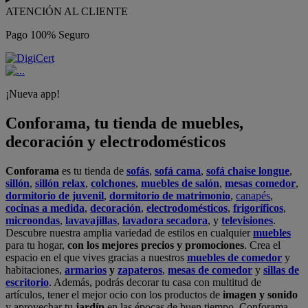
ATENCIÓN AL CLIENTE
Pago 100% Seguro
¡Nueva app!
Conforama, tu tienda de muebles,
decoración y electrodomésticos
Conforama
es tu tienda de
sofás
,
sofá cama
,
sofá chaise longue
,
sillón
,
sillón relax
,
colchones
,
muebles de salón
,
mesas comedor
,
dormitorio de juvenil
,
dormitorio de matrimonio
,
canapés
,
cocinas a medida
,
decoración
,
electrodomésticos
,
frigoríficos
,
microondas
,
lavavajillas
,
lavadora secadora
, y
televisiones
.
Descubre nuestra amplia variedad de estilos en cualquier
muebles
para tu hogar,
con los mejores precios y promociones
. Crea el
espacio en el que vives gracias a nuestros
muebles de comedor
y
habitaciones,
armarios
y
zapateros
,
mesas de comedor
y
sillas de
escritorio
. Además, podrás decorar tu casa con multitud de
artículos, tener el mejor ocio con los productos de
imagen y sonido
y aprovechar tu
jardín
en las épocas de buen tiempo. Conforama