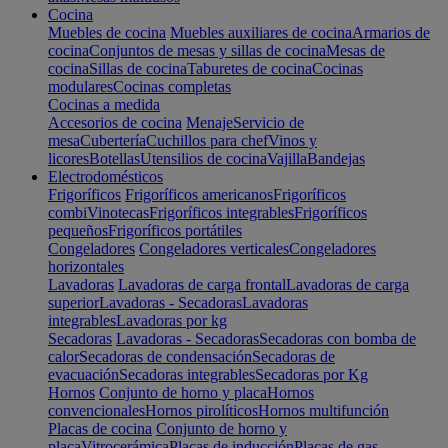
Cocina
Muebles de cocina
Muebles auxiliares de cocina
Armarios de
cocina
Conjuntos de mesas y sillas de cocina
Mesas de
cocina
Sillas de cocina
Taburetes de cocina
Cocinas
modulares
Cocinas completas
Cocinas a medida
Accesorios de cocina
Menaje
Servicio de
mesa
Cubertería
Cuchillos para chef
Vinos y
licores
Botellas
Utensilios de cocina
Vajilla
Bandejas
Electrodomésticos
Frigoríficos
Frigoríficos americanos
Frigoríficos
combi
Vinotecas
Frigoríficos integrables
Frigoríficos
pequeños
Frigoríficos portátiles
Congeladores
Congeladores verticales
Congeladores
horizontales
Lavadoras
Lavadoras de carga frontal
Lavadoras de carga
superior
Lavadoras - Secadoras
Lavadoras
integrables
Lavadoras por kg
Secadoras
Lavadoras - Secadoras
Secadoras con bomba de
calor
Secadoras de condensación
Secadoras de
evacuación
Secadoras integrables
Secadoras por Kg
Hornos
Conjunto de horno y placa
Hornos
convencionales
Hornos pirolíticos
Hornos multifunción
Placas de cocina
Conjunto de horno y
placa
Vitrocerámica
Placas de inducción
Placas de gas