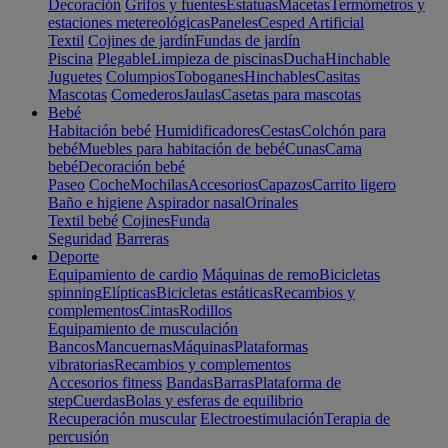
Decoración
Grifos y fuentes
Estatuas
Macetas
Termómetros y
estaciones metereológicas
Paneles
Cesped Artificial
Textil
Cojines de jardín
Fundas de jardín
Piscina
Plegable
Limpieza de piscinas
Ducha
Hinchable
Juguetes
Columpios
Toboganes
Hinchables
Casitas
Mascotas
Comederos
Jaulas
Casetas para mascotas
Bebé
Habitación bebé
Humidificadores
Cestas
Colchón para
bebé
Muebles para habitación de bebé
Cunas
Cama
bebé
Decoración bebé
Paseo
Coche
Mochilas
Accesorios
Capazos
Carrito ligero
Baño e higiene
Aspirador nasal
Orinales
Textil bebé
Cojines
Funda
Seguridad
Barreras
Deporte
Equipamiento de cardio
Máquinas de remo
Bicicletas
spinning
Elípticas
Bicicletas estáticas
Recambios y
complementos
Cintas
Rodillos
Equipamiento de musculación
Bancos
Mancuernas
Máquinas
Plataformas
vibratorias
Recambios y complementos
Accesorios fitness
Bandas
Barras
Plataforma de
step
Cuerdas
Bolas y esferas de equilibrio
Recuperación muscular
Electroestimulación
Terapia de
percusión