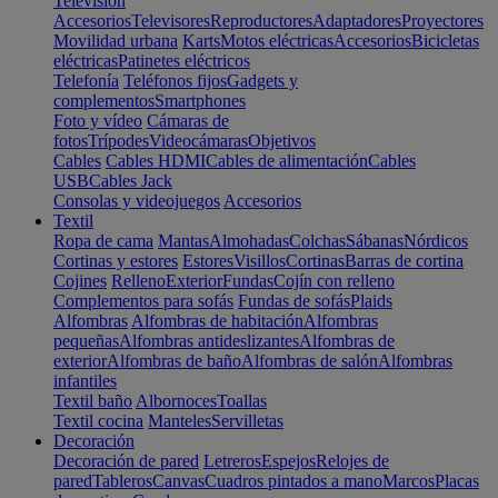
Televisión
Accesorios
Televisores
Reproductores
Adaptadores
Proyectores
Movilidad urbana
Karts
Motos eléctricas
Accesorios
Bicicletas
eléctricas
Patinetes eléctricos
Telefonía
Teléfonos fijos
Gadgets y
complementos
Smartphones
Foto y vídeo
Cámaras de
fotos
Trípodes
Videocámaras
Objetivos
Cables
Cables HDMI
Cables de alimentación
Cables
USB
Cables Jack
Consolas y videojuegos
Accesorios
Textil
Ropa de cama
Mantas
Almohadas
Colchas
Sábanas
Nórdicos
Cortinas y estores
Estores
Visillos
Cortinas
Barras de cortina
Cojines
Relleno
Exterior
Fundas
Cojín con relleno
Complementos para sofás
Fundas de sofás
Plaids
Alfombras
Alfombras de habitación
Alfombras
pequeñas
Alfombras antideslizantes
Alfombras de
exterior
Alfombras de baño
Alfombras de salón
Alfombras
infantiles
Textil baño
Albornoces
Toallas
Textil cocina
Manteles
Servilletas
Decoración
Decoración de pared
Letreros
Espejos
Relojes de
pared
Tableros
Canvas
Cuadros pintados a mano
Marcos
Placas