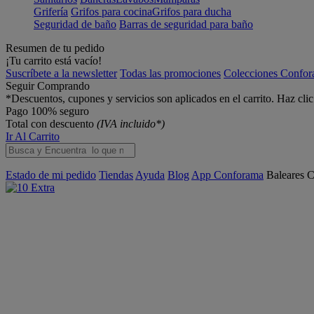
Grifería
Grifos para cocina
Grifos para ducha
Seguridad de baño
Barras de seguridad para baño
Resumen de tu pedido
¡Tu carrito está vacío!
Suscríbete a la newsletter
Todas las promociones
Colecciones Confo
Seguir Comprando
*Descuentos, cupones y servicios son aplicados en el carrito. Haz cli
Pago 100% seguro
Total con descuento
(IVA incluido*)
Ir Al Carrito
Estado de mi pedido
Tiendas
Ayuda
Blog
App Conforama
Baleares
C