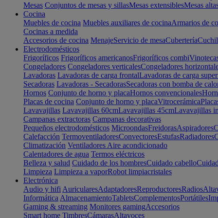
Mesas
Conjuntos de mesas y sillas
Mesas extensibles
Mesas alta
Cocina
Muebles de cocina
Muebles auxiliares de cocina
Armarios de co
Cocinas a medida
Accesorios de cocina
Menaje
Servicio de mesa
Cubertería
Cuchil
Electrodomésticos
Frigoríficos
Frigoríficos americanos
Frigoríficos combi
Vinoteca
Congeladores
Congeladores verticales
Congeladores horizontal
Lavadoras
Lavadoras de carga frontal
Lavadoras de carga super
Secadoras
Lavadoras - Secadoras
Secadoras con bomba de calo
Hornos
Conjunto de horno y placa
Hornos convencionales
Horno
Placas de cocina
Conjunto de horno y placa
Vitrocerámica
Placa
Lavavajillas
Lavavajillas 60cm
Lavavajillas 45cm
Lavavajillas i
Campanas extractoras
Campanas decorativas
Pequeños electrodomésticos
Microondas
Freidoras
Aspiradores
C
Calefacción
Termoventiladores
Convectores
Estufas
Radiadores
C
Climatización
Ventiladores
Aire acondicionado
Calentadores de agua
Termos eléctricos
Belleza y salud
Cuidado de los hombres
Cuidado cabello
Cuidad
Limpieza
Limpieza a vapor
Robot limpiacristales
Electrónica
Audio y hifi
Auriculares
Adaptadores
Reproductores
Radios
Alta
Informática
Almacenamiento
Tablets
Complementos
Portátiles
Im
Gaming & streaming
Monitores gaming
Accesorios
Smart home
Timbres
Cámaras
Altavoces