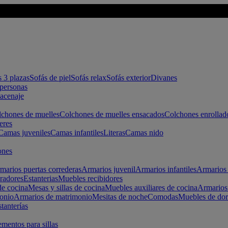
s 3 plazas
Sofás de piel
Sofás relax
Sofás exterior
Divanes
apersonas
macenaje
chones de muelles
Colchones de muelles ensacados
Colchones enrollad
eres
Camas juveniles
Camas infantiles
Literas
Camas nido
ones
marios puertas correderas
Armarios juvenil
Armarios infantiles
Armarios 
radores
Estanterias
Muebles recibidores
e cocina
Mesas y sillas de cocina
Muebles auxiliares de cocina
Armarios
onio
Armarios de matrimonio
Mesitas de noche
Comodas
Muebles de dor
tanterías
entos para sillas