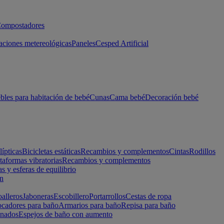
ompostadores
aciones metereológicas
Paneles
Cesped Artificial
les para habitación de bebé
Cunas
Cama bebé
Decoración bebé
lípticas
Bicicletas estáticas
Recambios y complementos
Cintas
Rodillos
taformas vibratorias
Recambios y complementos
s y esferas de equilibrio
ón
alleros
Jaboneras
Escobillero
Portarrollos
Cestas de ropa
cadores para baño
Armarios para baño
Repisa para baño
inados
Espejos de baño con aumento