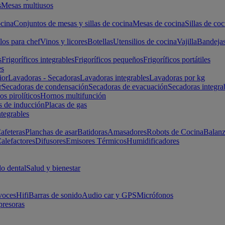
s
Mesas multiusos
cina
Conjuntos de mesas y sillas de cocina
Mesas de cocina
Sillas de coc
los para chef
Vinos y licores
Botellas
Utensilios de cocina
Vajilla
Bandeja
s
Frigoríficos integrables
Frigoríficos pequeños
Frigoríficos portátiles
es
ior
Lavadoras - Secadoras
Lavadoras integrables
Lavadoras por kg
r
Secadoras de condensación
Secadoras de evacuación
Secadoras integra
s pirolíticos
Hornos multifunción
s de inducción
Placas de gas
ntegrables
afeteras
Planchas de asar
Batidoras
Amasadores
Robots de Cocina
Balanz
alefactores
Difusores
Emisores Térmicos
Humidificadores
o dental
Salud y bienestar
voces
Hifi
Barras de sonido
Audio car y GPS
Micrófonos
presoras