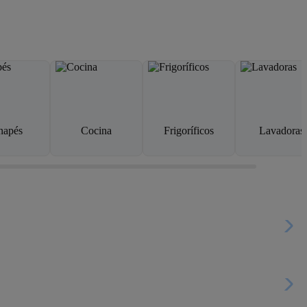
napés
Cocina
Frigoríficos
Lavadoras