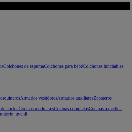
os
Colchones de espuma
Colchones para bebé
Colchones hinchables
esquineros
Armarios vestidores
Armarios auxiliares
Zapateros
 de cocina
Cocinas modulares
Cocinas completas
Cocinas a medida
mitorio juvenil