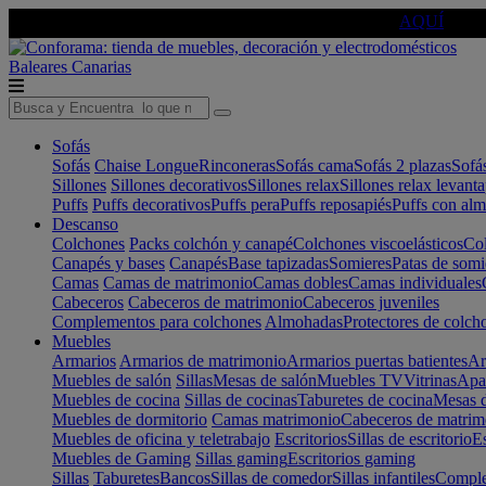
🔵Cambia tu electro con
-10% EXTRA
de descuento ☑️
AQUÍ
Baleares
Canarias
Sofás
Sofás
Chaise Longue
Rinconeras
Sofás cama
Sofás 2 plazas
Sofá
Sillones
Sillones decorativos
Sillones relax
Sillones relax levant
Puffs
Puffs decorativos
Puffs pera
Puffs reposapiés
Puffs con al
Descanso
Colchones
Packs colchón y canapé
Colchones viscoelásticos
Col
Canapés y bases
Canapés
Base tapizadas
Somieres
Patas de somi
Camas
Camas de matrimonio
Camas dobles
Camas individuales
Cabeceros
Cabeceros de matrimonio
Cabeceros juveniles
Complementos para colchones
Almohadas
Protectores de colch
Muebles
Armarios
Armarios de matrimonio
Armarios puertas batientes
Ar
Muebles de salón
Sillas
Mesas de salón
Muebles TV
Vitrinas
Apa
Muebles de cocina
Sillas de cocinas
Taburetes de cocina
Mesas d
Muebles de dormitorio
Camas matrimonio
Cabeceros de matrim
Muebles de oficina y teletrabajo
Escritorios
Sillas de escritorio
Es
Muebles de Gaming
Sillas gaming
Escritorios gaming
Sillas
Taburetes
Bancos
Sillas de comedor
Sillas infantiles
Complem