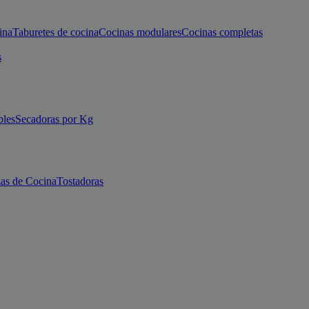
ina
Taburetes de cocina
Cocinas modulares
Cocinas completas
s
bles
Secadoras por Kg
as de Cocina
Tostadoras