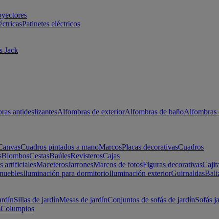
oyectores
éctricas
Patinetes eléctricos
s Jack
ras antideslizantes
Alfombras de exterior
Alfombras de baño
Alfombras 
Canvas
Cuadros pintados a mano
Marcos
Placas decorativas
Cuadros
s
Biombos
Cestas
Baúles
Revisteros
Cajas
s artificiales
Maceteros
Jarrones
Marcos de fotos
Figuras decorativas
Cajit
muebles
Iluminación para dormitorio
Iluminación exterior
Guirnaldas
Bali
ardín
Sillas de jardín
Mesas de jardín
Conjuntos de sofás de jardín
Sofás j
s
Columpios