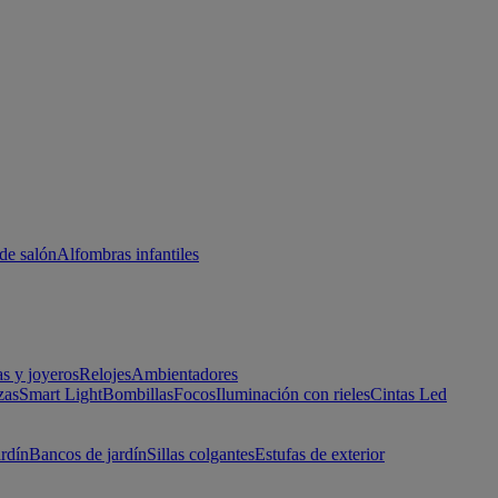
de salón
Alfombras infantiles
as y joyeros
Relojes
Ambientadores
zas
Smart Light
Bombillas
Focos
Iluminación con rieles
Cintas Led
ardín
Bancos de jardín
Sillas colgantes
Estufas de exterior