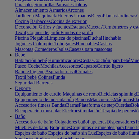
Parasoles
Sombrillas
Parasoles
Toldos
Almacenamiento
Armarios
Arcones
Jardinería
Maquinaria
Huertos Urbanos
Riego
Plantas
Jardineras
C
Cocina
Barbacoas
Cocina de exterior
Decoración
Grifos y fuentes
Estatuas
Macetas
Termómetros y est
Textil
Cojines de jardín
Fundas de jardín
Piscina
Plegable
Limpieza de piscinas
Ducha
Hinchable
Juguetes
Columpios
Toboganes
Hinchables
Casitas
Mascotas
Comederos
Jaulas
Casetas para mascotas
Bebé
Habitación bebé
Humidificadores
Cestas
Colchón para bebé
Mueb
Paseo
Coche
Mochilas
Accesorios
Capazos
Carrito ligero
Baño e higiene
Aspirador nasal
Orinales
Textil bebé
Cojines
Funda
Seguridad
Barreras
Deporte
Equipamiento de cardio
Máquinas de remo
Bicicletas spinning
E
Equipamiento de musculación
Bancos
Mancuernas
Máquinas
Pla
Accesorios fitness
Bandas
Barras
Plataforma de step
Cuerdas
Bola
Recuperación muscular
Electroestimulación
Terapia de percusi
Baño
Accesorios de baño
Colgadores baño
Papeleras
Dispensadores
To
Muebles de baño
Botiquines
Conjuntos de muebles para baño
To
Espejos de baño
Espejos de baño sin Luz
Espejos de baño ilum
Sanitarios
Bañeras
Lavabos
Mamparas