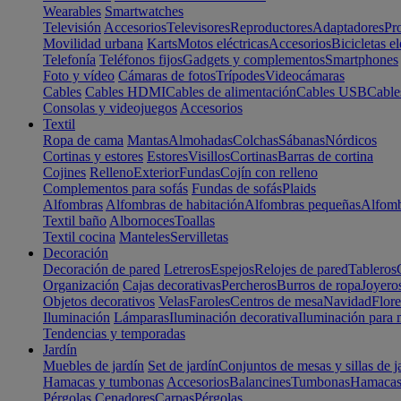
Wearables
Smartwatches
Televisión
Accesorios
Televisores
Reproductores
Adaptadores
Pr
Movilidad urbana
Karts
Motos eléctricas
Accesorios
Bicicletas el
Telefonía
Teléfonos fijos
Gadgets y complementos
Smartphones
Foto y vídeo
Cámaras de fotos
Trípodes
Videocámaras
Cables
Cables HDMI
Cables de alimentación
Cables USB
Cable
Consolas y videojuegos
Accesorios
Textil
Ropa de cama
Mantas
Almohadas
Colchas
Sábanas
Nórdicos
Cortinas y estores
Estores
Visillos
Cortinas
Barras de cortina
Cojines
Relleno
Exterior
Fundas
Cojín con relleno
Complementos para sofás
Fundas de sofás
Plaids
Alfombras
Alfombras de habitación
Alfombras pequeñas
Alfomb
Textil baño
Albornoces
Toallas
Textil cocina
Manteles
Servilletas
Decoración
Decoración de pared
Letreros
Espejos
Relojes de pared
Tableros
Organización
Cajas decorativas
Percheros
Burros de ropa
Joyero
Objetos decorativos
Velas
Faroles
Centros de mesa
Navidad
Flore
Iluminación
Lámparas
Iluminación decorativa
Iluminación para 
Tendencias y temporadas
Jardín
Muebles de jardín
Set de jardín
Conjuntos de mesas y sillas de j
Hamacas y tumbonas
Accesorios
Balancines
Tumbonas
Hamaca
Pérgolas
Cenadores
Carpas
Pérgolas