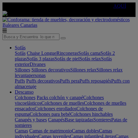
🔵Cambia tu electro con
-10% EXTRA
de descuento ☑️
AQUÍ
Baleares
Canarias
Sofás
Sofás
Chaise Longue
Rinconeras
Sofás cama
Sofás 2
plazas
Sofás 3 plazas
Sofás de piel
Sofás relax
Sofás
exterior
Divanes
Sillones
Sillones decorativos
Sillones relax
Sillones relax
levantapersonas
Puffs
Puffs decorativos
Puffs pera
Puffs reposapiés
Puffs con
almacenaje
Descanso
Colchones
Packs colchón y canapé
Colchones
viscoelásticos
Colchones de muelles
Colchones de muelles
ensacados
Colchones enrollados
Colchones de
espuma
Colchones para bebé
Colchones hinchables
Canapés y bases
Canapés
Base tapizadas
Somieres
Patas de
somieres
Camas
Camas de matrimonio
Camas dobles
Camas
individuales
Camas juveniles
Camas infantiles
Literas
Camas