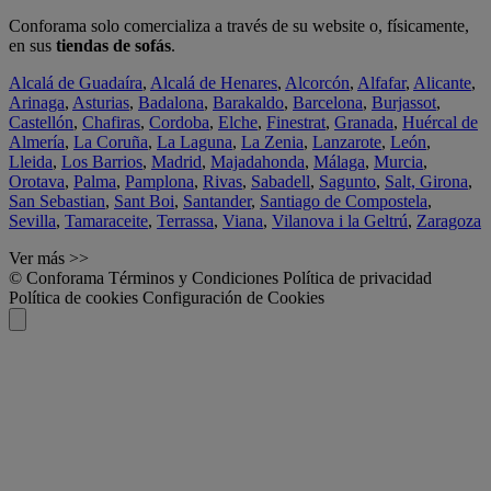
Conforama solo comercializa a través de su website o, físicamente,
en sus
tiendas de sofás
.
Alcalá de Guadaíra
,
Alcalá de Henares
,
Alcorcón
,
Alfafar
,
Alicante
,
Arinaga
,
Asturias
,
Badalona
,
Barakaldo
,
Barcelona
,
Burjassot
,
Castellón
,
Chafiras
,
Cordoba
,
Elche
,
Finestrat
,
Granada
,
Huércal de
Almería
,
La Coruña
,
La Laguna
,
La Zenia
,
Lanzarote
,
León
,
Lleida
,
Los Barrios
,
Madrid
,
Majadahonda
,
Málaga
,
Murcia
,
Orotava
,
Palma
,
Pamplona
,
Rivas
,
Sabadell
,
Sagunto
,
Salt, Girona
,
San Sebastian
,
Sant Boi
,
Santander
,
Santiago de Compostela
,
Sevilla
,
Tamaraceite
,
Terrassa
,
Viana
,
Vilanova i la Geltrú
,
Zaragoza
Ver más >>
© Conforama
Términos y Condiciones
Política de privacidad
Política de cookies
Configuración de Cookies