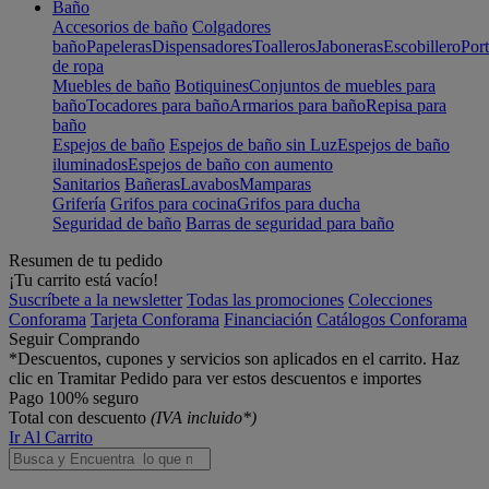
Baño
Accesorios de baño
Colgadores
baño
Papeleras
Dispensadores
Toalleros
Jaboneras
Escobillero
Port
de ropa
Muebles de baño
Botiquines
Conjuntos de muebles para
baño
Tocadores para baño
Armarios para baño
Repisa para
baño
Espejos de baño
Espejos de baño sin Luz
Espejos de baño
iluminados
Espejos de baño con aumento
Sanitarios
Bañeras
Lavabos
Mamparas
Grifería
Grifos para cocina
Grifos para ducha
Seguridad de baño
Barras de seguridad para baño
Resumen de tu pedido
¡Tu carrito está vacío!
Suscríbete a la newsletter
Todas las promociones
Colecciones
Conforama
Tarjeta Conforama
Financiación
Catálogos Conforama
Seguir Comprando
*Descuentos, cupones y servicios son aplicados en el carrito. Haz
clic en Tramitar Pedido para ver estos descuentos e importes
Pago 100% seguro
Total con descuento
(IVA incluido*)
Ir Al Carrito