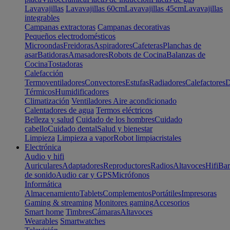
Lavavajillas
Lavavajillas 60cm
Lavavajillas 45cm
Lavavajillas
integrables
Campanas extractoras
Campanas decorativas
Pequeños electrodomésticos
Microondas
Freidoras
Aspiradores
Cafeteras
Planchas de
asar
Batidoras
Amasadores
Robots de Cocina
Balanzas de
Cocina
Tostadoras
Calefacción
Termoventiladores
Convectores
Estufas
Radiadores
Calefactores
D
Térmicos
Humidificadores
Climatización
Ventiladores
Aire acondicionado
Calentadores de agua
Termos eléctricos
Belleza y salud
Cuidado de los hombres
Cuidado
cabello
Cuidado dental
Salud y bienestar
Limpieza
Limpieza a vapor
Robot limpiacristales
Electrónica
Audio y hifi
Auriculares
Adaptadores
Reproductores
Radios
Altavoces
Hifi
Bar
de sonido
Audio car y GPS
Micrófonos
Informática
Almacenamiento
Tablets
Complementos
Portátiles
Impresoras
Gaming & streaming
Monitores gaming
Accesorios
Smart home
Timbres
Cámaras
Altavoces
Wearables
Smartwatches