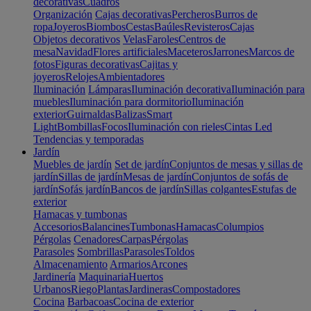
decorativas
Cuadros
Organización
Cajas decorativas
Percheros
Burros de
ropa
Joyeros
Biombos
Cestas
Baúles
Revisteros
Cajas
Objetos decorativos
Velas
Faroles
Centros de
mesa
Navidad
Flores artificiales
Maceteros
Jarrones
Marcos de
fotos
Figuras decorativas
Cajitas y
joyeros
Relojes
Ambientadores
Iluminación
Lámparas
Iluminación decorativa
Iluminación para
muebles
Iluminación para dormitorio
Iluminación
exterior
Guirnaldas
Balizas
Smart
Light
Bombillas
Focos
Iluminación con rieles
Cintas Led
Tendencias y temporadas
Jardín
Muebles de jardín
Set de jardín
Conjuntos de mesas y sillas de
jardín
Sillas de jardín
Mesas de jardín
Conjuntos de sofás de
jardín
Sofás jardín
Bancos de jardín
Sillas colgantes
Estufas de
exterior
Hamacas y tumbonas
Accesorios
Balancines
Tumbonas
Hamacas
Columpios
Pérgolas
Cenadores
Carpas
Pérgolas
Parasoles
Sombrillas
Parasoles
Toldos
Almacenamiento
Armarios
Arcones
Jardinería
Maquinaria
Huertos
Urbanos
Riego
Plantas
Jardineras
Compostadores
Cocina
Barbacoas
Cocina de exterior