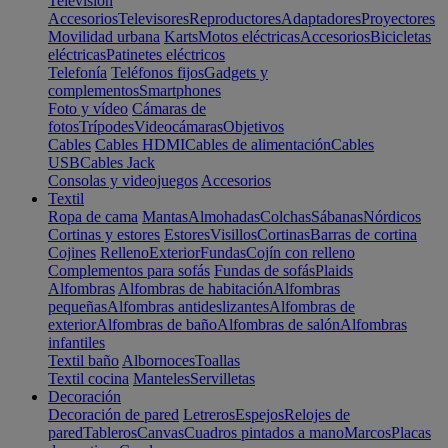
Televisión
Accesorios
Televisores
Reproductores
Adaptadores
Proyectores
Movilidad urbana
Karts
Motos eléctricas
Accesorios
Bicicletas
eléctricas
Patinetes eléctricos
Telefonía
Teléfonos fijos
Gadgets y
complementos
Smartphones
Foto y vídeo
Cámaras de
fotos
Trípodes
Videocámaras
Objetivos
Cables
Cables HDMI
Cables de alimentación
Cables
USB
Cables Jack
Consolas y videojuegos
Accesorios
Textil
Ropa de cama
Mantas
Almohadas
Colchas
Sábanas
Nórdicos
Cortinas y estores
Estores
Visillos
Cortinas
Barras de cortina
Cojines
Relleno
Exterior
Fundas
Cojín con relleno
Complementos para sofás
Fundas de sofás
Plaids
Alfombras
Alfombras de habitación
Alfombras
pequeñas
Alfombras antideslizantes
Alfombras de
exterior
Alfombras de baño
Alfombras de salón
Alfombras
infantiles
Textil baño
Albornoces
Toallas
Textil cocina
Manteles
Servilletas
Decoración
Decoración de pared
Letreros
Espejos
Relojes de
pared
Tableros
Canvas
Cuadros pintados a mano
Marcos
Placas