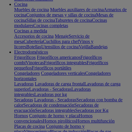
Cocina
Muebles de cocina
Muebles auxiliares de cocina
Armarios de
cocina
Conjuntos de mesas y sillas de cocina
Mesas de
cocina
Sillas de cocina
Taburetes de cocina
Cocinas
modulares
Cocinas completas
Cocinas a medida
Accesorios de cocina
Menaje
Servicio de
mesa
Cubertería
Cuchillos para chef
Vinos y
licores
Botellas
Utensilios de cocina
Vajilla
Bandejas
Electrodomésticos
Frigoríficos
Frigoríficos americanos
Frigoríficos
combi
Vinotecas
Frigoríficos integrables
Frigoríficos
pequeños
Frigoríficos portátiles
Congeladores
Congeladores verticales
Congeladores
horizontales
Lavadoras
Lavadoras de carga frontal
Lavadoras de carga
superior
Lavadoras - Secadoras
Lavadoras
integrables
Lavadoras por kg
Secadoras
Lavadoras - Secadoras
Secadoras con bomba de
calor
Secadoras de condensación
Secadoras de
evacuación
Secadoras integrables
Secadoras por Kg
Hornos
Conjunto de horno y placa
Hornos
convencionales
Hornos pirolíticos
Hornos multifunción
Placas de cocina
Conjunto de horno y
placa
Vitrocerámica
Placas de inducción
Placas de gas