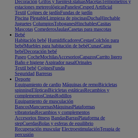
Decoración
Grifos y fuentes
Estatuas
Macetas
Termómetros y
estaciones metereológicas
Paneles
Cesped Artificial
Textil
Cojines de jardín
Fundas de jardín
Piscina
Plegable
Limpieza de piscinas
Ducha
Hinchable
Juguetes
Columpios
Toboganes
Hinchables
Casitas
Mascotas
Comederos
Jaulas
Casetas para mascotas
Bebé
Habitación bebé
Humidificadores
Cestas
Colchón para
bebé
Muebles para habitación de bebé
Cunas
Cama
bebé
Decoración bebé
Paseo
Coche
Mochilas
Accesorios
Capazos
Carrito ligero
Baño e higiene
Aspirador nasal
Orinales
Textil bebé
Cojines
Funda
Seguridad
Barreras
Deporte
Equipamiento de cardio
Máquinas de remo
Bicicletas
spinning
Elípticas
Bicicletas estáticas
Recambios y
complementos
Cintas
Rodillos
Equipamiento de musculación
Bancos
Mancuernas
Máquinas
Plataformas
vibratorias
Recambios y complementos
Accesorios fitness
Bandas
Barras
Plataforma de
step
Cuerdas
Bolas y esferas de equilibrio
Recuperación muscular
Electroestimulación
Terapia de
percusión