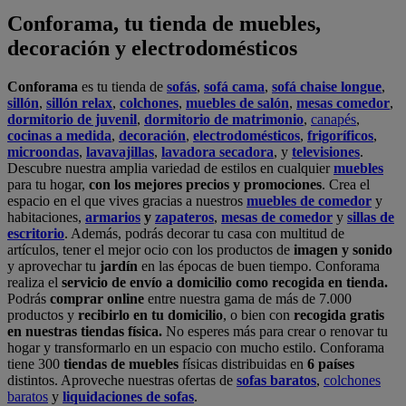
Conforama, tu tienda de muebles,
decoración y electrodomésticos
Conforama
es tu tienda de
sofás
,
sofá cama
,
sofá chaise longue
,
sillón
,
sillón relax
,
colchones
,
muebles de salón
,
mesas comedor
,
dormitorio de juvenil
,
dormitorio de matrimonio
,
canapés
,
cocinas a medida
,
decoración
,
electrodomésticos
,
frigoríficos
,
microondas
,
lavavajillas
,
lavadora secadora
, y
televisiones
.
Descubre nuestra amplia variedad de estilos en cualquier
muebles
para tu hogar,
con los mejores precios y promociones
. Crea el
espacio en el que vives gracias a nuestros
muebles de comedor
y
habitaciones,
armarios
y
zapateros
,
mesas de comedor
y
sillas de
escritorio
. Además, podrás decorar tu casa con multitud de
artículos, tener el mejor ocio con los productos de
imagen y sonido
y aprovechar tu
jardín
en las épocas de buen tiempo. Conforama
realiza el
servicio de envío a domicilio como recogida en tienda.
Podrás
comprar online
entre nuestra gama de más de 7.000
productos y
recibirlo en tu domicilio
, o bien con
recogida gratis
en nuestras tiendas física.
No esperes más para crear o renovar tu
hogar y transformarlo en un espacio con mucho estilo. Conforama
tiene 300
tiendas de muebles
físicas distribuidas en
6 países
distintos. Aproveche nuestras ofertas de
sofas baratos
,
colchones
baratos
y
liquidaciones de sofas
.