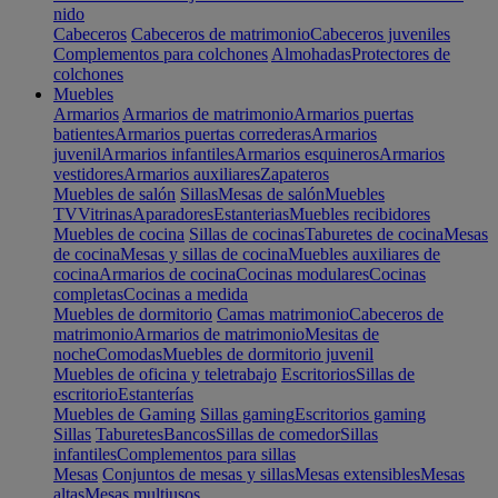
nido
Cabeceros
Cabeceros de matrimonio
Cabeceros juveniles
Complementos para colchones
Almohadas
Protectores de
colchones
Muebles
Armarios
Armarios de matrimonio
Armarios puertas
batientes
Armarios puertas correderas
Armarios
juvenil
Armarios infantiles
Armarios esquineros
Armarios
vestidores
Armarios auxiliares
Zapateros
Muebles de salón
Sillas
Mesas de salón
Muebles
TV
Vitrinas
Aparadores
Estanterias
Muebles recibidores
Muebles de cocina
Sillas de cocinas
Taburetes de cocina
Mesas
de cocina
Mesas y sillas de cocina
Muebles auxiliares de
cocina
Armarios de cocina
Cocinas modulares
Cocinas
completas
Cocinas a medida
Muebles de dormitorio
Camas matrimonio
Cabeceros de
matrimonio
Armarios de matrimonio
Mesitas de
noche
Comodas
Muebles de dormitorio juvenil
Muebles de oficina y teletrabajo
Escritorios
Sillas de
escritorio
Estanterías
Muebles de Gaming
Sillas gaming
Escritorios gaming
Sillas
Taburetes
Bancos
Sillas de comedor
Sillas
infantiles
Complementos para sillas
Mesas
Conjuntos de mesas y sillas
Mesas extensibles
Mesas
altas
Mesas multiusos