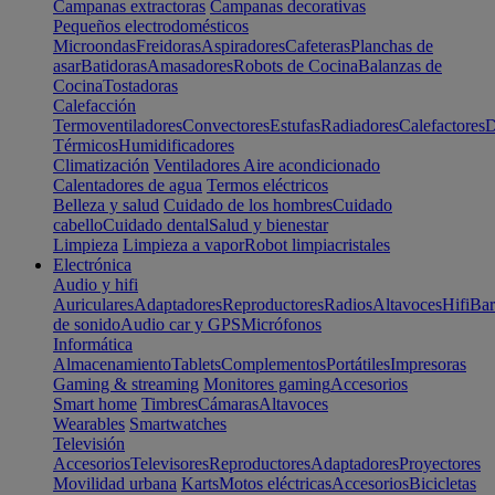
Campanas extractoras
Campanas decorativas
Pequeños electrodomésticos
Microondas
Freidoras
Aspiradores
Cafeteras
Planchas de
asar
Batidoras
Amasadores
Robots de Cocina
Balanzas de
Cocina
Tostadoras
Calefacción
Termoventiladores
Convectores
Estufas
Radiadores
Calefactores
D
Térmicos
Humidificadores
Climatización
Ventiladores
Aire acondicionado
Calentadores de agua
Termos eléctricos
Belleza y salud
Cuidado de los hombres
Cuidado
cabello
Cuidado dental
Salud y bienestar
Limpieza
Limpieza a vapor
Robot limpiacristales
Electrónica
Audio y hifi
Auriculares
Adaptadores
Reproductores
Radios
Altavoces
Hifi
Bar
de sonido
Audio car y GPS
Micrófonos
Informática
Almacenamiento
Tablets
Complementos
Portátiles
Impresoras
Gaming & streaming
Monitores gaming
Accesorios
Smart home
Timbres
Cámaras
Altavoces
Wearables
Smartwatches
Televisión
Accesorios
Televisores
Reproductores
Adaptadores
Proyectores
Movilidad urbana
Karts
Motos eléctricas
Accesorios
Bicicletas