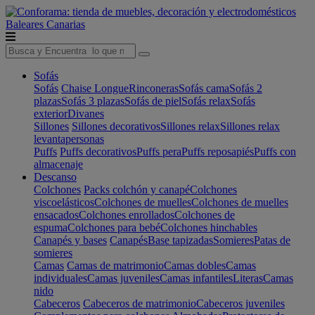
Baleares
Canarias
Sofás
Sofás
Chaise Longue
Rinconeras
Sofás cama
Sofás 2
plazas
Sofás 3 plazas
Sofás de piel
Sofás relax
Sofás
exterior
Divanes
Sillones
Sillones decorativos
Sillones relax
Sillones relax
levantapersonas
Puffs
Puffs decorativos
Puffs pera
Puffs reposapiés
Puffs con
almacenaje
Descanso
Colchones
Packs colchón y canapé
Colchones
viscoelásticos
Colchones de muelles
Colchones de muelles
ensacados
Colchones enrollados
Colchones de
espuma
Colchones para bebé
Colchones hinchables
Canapés y bases
Canapés
Base tapizadas
Somieres
Patas de
somieres
Camas
Camas de matrimonio
Camas dobles
Camas
individuales
Camas juveniles
Camas infantiles
Literas
Camas
nido
Cabeceros
Cabeceros de matrimonio
Cabeceros juveniles