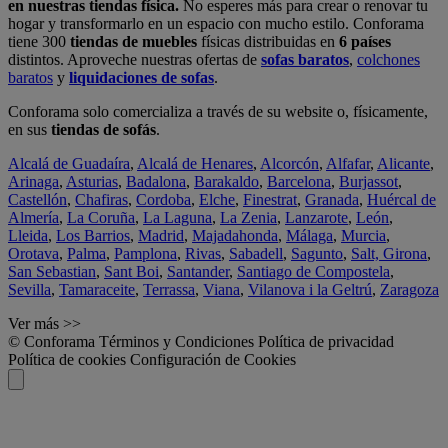
en nuestras tiendas física.
No esperes más para crear o renovar tu
hogar y transformarlo en un espacio con mucho estilo. Conforama
tiene 300
tiendas de muebles
físicas distribuidas en
6 países
distintos. Aproveche nuestras ofertas de
sofas baratos
,
colchones
baratos
y
liquidaciones de sofas
.
Conforama solo comercializa a través de su website o, físicamente,
en sus
tiendas de sofás
.
Alcalá de Guadaíra
,
Alcalá de Henares
,
Alcorcón
,
Alfafar
,
Alicante
,
Arinaga
,
Asturias
,
Badalona
,
Barakaldo
,
Barcelona
,
Burjassot
,
Castellón
,
Chafiras
,
Cordoba
,
Elche
,
Finestrat
,
Granada
,
Huércal de
Almería
,
La Coruña
,
La Laguna
,
La Zenia
,
Lanzarote
,
León
,
Lleida
,
Los Barrios
,
Madrid
,
Majadahonda
,
Málaga
,
Murcia
,
Orotava
,
Palma
,
Pamplona
,
Rivas
,
Sabadell
,
Sagunto
,
Salt, Girona
,
San Sebastian
,
Sant Boi
,
Santander
,
Santiago de Compostela
,
Sevilla
,
Tamaraceite
,
Terrassa
,
Viana
,
Vilanova i la Geltrú
,
Zaragoza
Ver más >>
© Conforama
Términos y Condiciones
Política de privacidad
Política de cookies
Configuración de Cookies