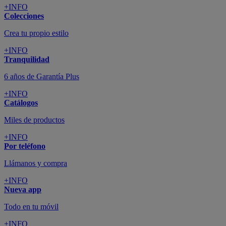
+INFO
Colecciones
Crea tu propio estilo
+INFO
Tranquilidad
6 años de Garantía Plus
+INFO
Catálogos
Miles de productos
+INFO
Por teléfono
Llámanos y compra
+INFO
Nueva app
Todo en tu móvil
+INFO