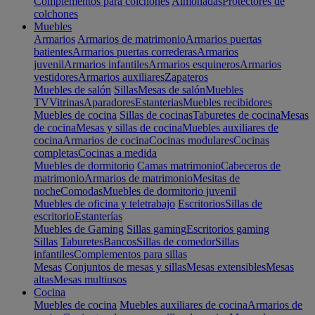
Complementos para colchones
Almohadas
Protectores de
colchones
Muebles
Armarios
Armarios de matrimonio
Armarios puertas
batientes
Armarios puertas correderas
Armarios
juvenil
Armarios infantiles
Armarios esquineros
Armarios
vestidores
Armarios auxiliares
Zapateros
Muebles de salón
Sillas
Mesas de salón
Muebles
TV
Vitrinas
Aparadores
Estanterias
Muebles recibidores
Muebles de cocina
Sillas de cocinas
Taburetes de cocina
Mesas
de cocina
Mesas y sillas de cocina
Muebles auxiliares de
cocina
Armarios de cocina
Cocinas modulares
Cocinas
completas
Cocinas a medida
Muebles de dormitorio
Camas matrimonio
Cabeceros de
matrimonio
Armarios de matrimonio
Mesitas de
noche
Comodas
Muebles de dormitorio juvenil
Muebles de oficina y teletrabajo
Escritorios
Sillas de
escritorio
Estanterías
Muebles de Gaming
Sillas gaming
Escritorios gaming
Sillas
Taburetes
Bancos
Sillas de comedor
Sillas
infantiles
Complementos para sillas
Mesas
Conjuntos de mesas y sillas
Mesas extensibles
Mesas
altas
Mesas multiusos
Cocina
Muebles de cocina
Muebles auxiliares de cocina
Armarios de