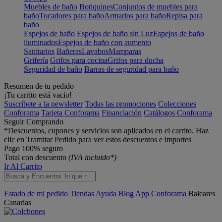
Muebles de baño
Botiquines
Conjuntos de muebles para
baño
Tocadores para baño
Armarios para baño
Repisa para
baño
Espejos de baño
Espejos de baño sin Luz
Espejos de baño
iluminados
Espejos de baño con aumento
Sanitarios
Bañeras
Lavabos
Mamparas
Grifería
Grifos para cocina
Grifos para ducha
Seguridad de baño
Barras de seguridad para baño
Resumen de tu pedido
¡Tu carrito está vacío!
Suscríbete a la newsletter
Todas las promociones
Colecciones
Conforama
Tarjeta Conforama
Financiación
Catálogos Conforama
Seguir Comprando
*Descuentos, cupones y servicios son aplicados en el carrito. Haz
clic en Tramitar Pedido para ver estos descuentos e importes
Pago 100% seguro
Total con descuento
(IVA incluido*)
Ir Al Carrito
Estado de mi pedido
Tiendas
Ayuda
Blog
App Conforama
Baleares
Canarias