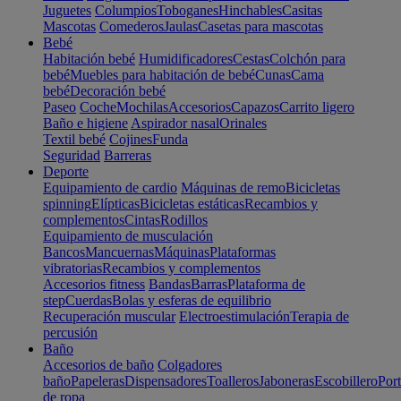
Juguetes
Columpios
Toboganes
Hinchables
Casitas
Mascotas
Comederos
Jaulas
Casetas para mascotas
Bebé
Habitación bebé
Humidificadores
Cestas
Colchón para
bebé
Muebles para habitación de bebé
Cunas
Cama
bebé
Decoración bebé
Paseo
Coche
Mochilas
Accesorios
Capazos
Carrito ligero
Baño e higiene
Aspirador nasal
Orinales
Textil bebé
Cojines
Funda
Seguridad
Barreras
Deporte
Equipamiento de cardio
Máquinas de remo
Bicicletas
spinning
Elípticas
Bicicletas estáticas
Recambios y
complementos
Cintas
Rodillos
Equipamiento de musculación
Bancos
Mancuernas
Máquinas
Plataformas
vibratorias
Recambios y complementos
Accesorios fitness
Bandas
Barras
Plataforma de
step
Cuerdas
Bolas y esferas de equilibrio
Recuperación muscular
Electroestimulación
Terapia de
percusión
Baño
Accesorios de baño
Colgadores
baño
Papeleras
Dispensadores
Toalleros
Jaboneras
Escobillero
Port
de ropa