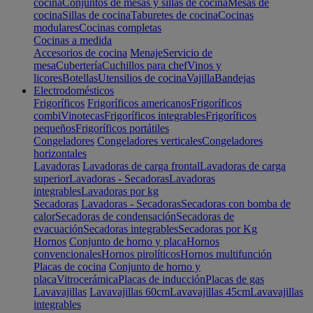
cocina
Conjuntos de mesas y sillas de cocina
Mesas de
cocina
Sillas de cocina
Taburetes de cocina
Cocinas
modulares
Cocinas completas
Cocinas a medida
Accesorios de cocina
Menaje
Servicio de
mesa
Cubertería
Cuchillos para chef
Vinos y
licores
Botellas
Utensilios de cocina
Vajilla
Bandejas
Electrodomésticos
Frigoríficos
Frigoríficos americanos
Frigoríficos
combi
Vinotecas
Frigoríficos integrables
Frigoríficos
pequeños
Frigoríficos portátiles
Congeladores
Congeladores verticales
Congeladores
horizontales
Lavadoras
Lavadoras de carga frontal
Lavadoras de carga
superior
Lavadoras - Secadoras
Lavadoras
integrables
Lavadoras por kg
Secadoras
Lavadoras - Secadoras
Secadoras con bomba de
calor
Secadoras de condensación
Secadoras de
evacuación
Secadoras integrables
Secadoras por Kg
Hornos
Conjunto de horno y placa
Hornos
convencionales
Hornos pirolíticos
Hornos multifunción
Placas de cocina
Conjunto de horno y
placa
Vitrocerámica
Placas de inducción
Placas de gas
Lavavajillas
Lavavajillas 60cm
Lavavajillas 45cm
Lavavajillas
integrables