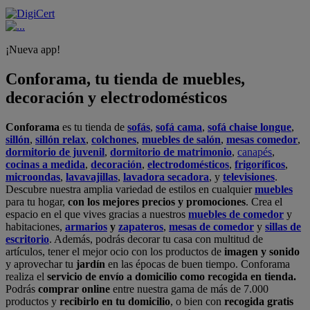
¡Nueva app!
Conforama, tu tienda de muebles,
decoración y electrodomésticos
Conforama
es tu tienda de
sofás
,
sofá cama
,
sofá chaise longue
,
sillón
,
sillón relax
,
colchones
,
muebles de salón
,
mesas comedor
,
dormitorio de juvenil
,
dormitorio de matrimonio
,
canapés
,
cocinas a medida
,
decoración
,
electrodomésticos
,
frigoríficos
,
microondas
,
lavavajillas
,
lavadora secadora
, y
televisiones
.
Descubre nuestra amplia variedad de estilos en cualquier
muebles
para tu hogar,
con los mejores precios y promociones
. Crea el
espacio en el que vives gracias a nuestros
muebles de comedor
y
habitaciones,
armarios
y
zapateros
,
mesas de comedor
y
sillas de
escritorio
. Además, podrás decorar tu casa con multitud de
artículos, tener el mejor ocio con los productos de
imagen y sonido
y aprovechar tu
jardín
en las épocas de buen tiempo. Conforama
realiza el
servicio de envío a domicilio como recogida en tienda.
Podrás
comprar online
entre nuestra gama de más de 7.000
productos y
recibirlo en tu domicilio
, o bien con
recogida gratis