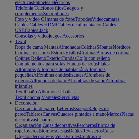
eléctricas
Patinetes eléctricos
Telefonía
Teléfonos fijos
Gadgets y
complementos
Smartphones
Foto y vídeo
Cámaras de fotos
Trípodes
Videocámaras
Cables
Cables HDMI
Cables de alimentación
Cables
USB
Cables Jack
Consolas y videojuegos
Accesorios
Textil
Ropa de cama
Mantas
Almohadas
Colchas
Sábanas
Nórdicos
Cortinas y estores
Estores
Visillos
Cortinas
Barras de cortina
Cojines
Relleno
Exterior
Fundas
Cojín con relleno
Complementos para sofás
Fundas de sofás
Plaids
Alfombras
Alfombras de habitación
Alfombras
pequeñas
Alfombras antideslizantes
Alfombras de
exterior
Alfombras de baño
Alfombras de salón
Alfombras
infantiles
Textil baño
Albornoces
Toallas
Textil cocina
Manteles
Servilletas
Decoración
Decoración de pared
Letreros
Espejos
Relojes de
pared
Tableros
Canvas
Cuadros pintados a mano
Marcos
Placas
decorativas
Cuadros
Organización
Cajas decorativas
Percheros
Burros de
ropa
Joyeros
Biombos
Cestas
Baúles
Revisteros
Cajas
Objetos decorativos
Velas
Faroles
Centros de