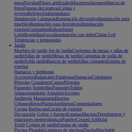
mesa
Navidad
Flores artificiales
Maceteros
Jarrones
Marcos de
fotos
Figuras decorativas
Cajitas y
joyeros
Relojes
Ambientadores
Iluminación
Lámparas
Iluminación decorativa
Iluminación para
muebles
Iluminación para dormitorio
Iluminación
exterior
Guirnaldas
Balizas
Smart
Light
Bombillas
Focos
Iluminación con rieles
Cintas Led
Tendencias y temporadas
Jardín
Muebles de jardín
Set de jardín
Conjuntos de mesas y sillas de
jardín
Sillas de jardín
Mesas de jardín
Conjuntos de sofás de
jardín
Sofás jardín
Bancos de jardín
Sillas colgantes
Estufas de
exterior
Hamacas y tumbonas
Accesorios
Balancines
Tumbonas
Hamacas
Columpios
Pérgolas
Cenadores
Carpas
Pérgolas
Parasoles
Sombrillas
Parasoles
Toldos
Almacenamiento
Armarios
Arcones
Jardinería
Maquinaria
Huertos
Urbanos
Riego
Plantas
Jardineras
Compostadores
Cocina
Barbacoas
Cocina de exterior
Decoración
Grifos y fuentes
Estatuas
Macetas
Termómetros y
estaciones metereológicas
Paneles
Cesped Artificial
Textil
Cojines de jardín
Fundas de jardín
Piscina
Plegable
Limpieza de piscinas
Ducha
Hinchable