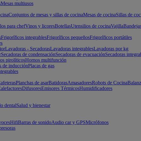
s
Mesas multiusos
cina
Conjuntos de mesas y sillas de cocina
Mesas de cocina
Sillas de coc
los para chef
Vinos y licores
Botellas
Utensilios de cocina
Vajilla
Bandeja
s
Frigoríficos integrables
Frigoríficos pequeños
Frigoríficos portátiles
es
ior
Lavadoras - Secadoras
Lavadoras integrables
Lavadoras por kg
r
Secadoras de condensación
Secadoras de evacuación
Secadoras integra
s pirolíticos
Hornos multifunción
s de inducción
Placas de gas
ntegrables
afeteras
Planchas de asar
Batidoras
Amasadores
Robots de Cocina
Balanz
alefactores
Difusores
Emisores Térmicos
Humidificadores
o dental
Salud y bienestar
voces
Hifi
Barras de sonido
Audio car y GPS
Micrófonos
presoras