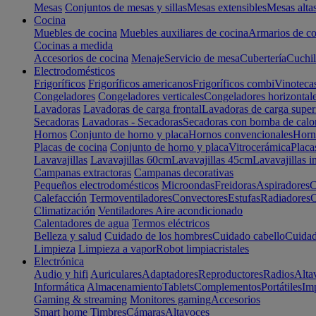
Mesas
Conjuntos de mesas y sillas
Mesas extensibles
Mesas alta
Cocina
Muebles de cocina
Muebles auxiliares de cocina
Armarios de co
Cocinas a medida
Accesorios de cocina
Menaje
Servicio de mesa
Cubertería
Cuchil
Electrodomésticos
Frigoríficos
Frigoríficos americanos
Frigoríficos combi
Vinoteca
Congeladores
Congeladores verticales
Congeladores horizontal
Lavadoras
Lavadoras de carga frontal
Lavadoras de carga super
Secadoras
Lavadoras - Secadoras
Secadoras con bomba de calo
Hornos
Conjunto de horno y placa
Hornos convencionales
Horno
Placas de cocina
Conjunto de horno y placa
Vitrocerámica
Placa
Lavavajillas
Lavavajillas 60cm
Lavavajillas 45cm
Lavavajillas i
Campanas extractoras
Campanas decorativas
Pequeños electrodomésticos
Microondas
Freidoras
Aspiradores
C
Calefacción
Termoventiladores
Convectores
Estufas
Radiadores
C
Climatización
Ventiladores
Aire acondicionado
Calentadores de agua
Termos eléctricos
Belleza y salud
Cuidado de los hombres
Cuidado cabello
Cuidad
Limpieza
Limpieza a vapor
Robot limpiacristales
Electrónica
Audio y hifi
Auriculares
Adaptadores
Reproductores
Radios
Alta
Informática
Almacenamiento
Tablets
Complementos
Portátiles
Im
Gaming & streaming
Monitores gaming
Accesorios
Smart home
Timbres
Cámaras
Altavoces