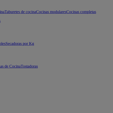
ina
Taburetes de cocina
Cocinas modulares
Cocinas completas
s
bles
Secadoras por Kg
as de Cocina
Tostadoras