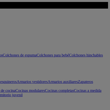
os
Colchones de espuma
Colchones para bebé
Colchones hinchables
esquineros
Armarios vestidores
Armarios auxiliares
Zapateros
 de cocina
Cocinas modulares
Cocinas completas
Cocinas a medida
mitorio juvenil