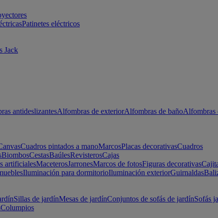
oyectores
éctricas
Patinetes eléctricos
s Jack
ras antideslizantes
Alfombras de exterior
Alfombras de baño
Alfombras 
Canvas
Cuadros pintados a mano
Marcos
Placas decorativas
Cuadros
s
Biombos
Cestas
Baúles
Revisteros
Cajas
s artificiales
Maceteros
Jarrones
Marcos de fotos
Figuras decorativas
Cajit
muebles
Iluminación para dormitorio
Iluminación exterior
Guirnaldas
Bali
ardín
Sillas de jardín
Mesas de jardín
Conjuntos de sofás de jardín
Sofás j
s
Columpios