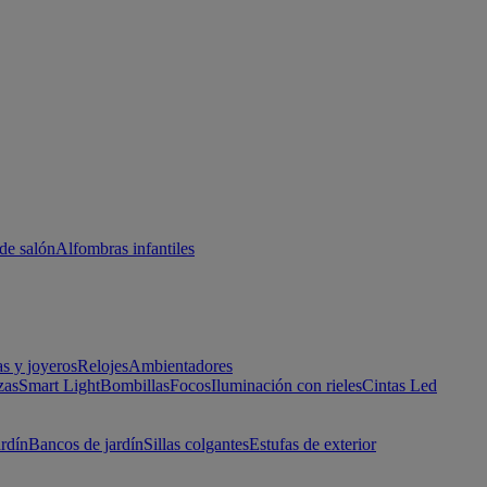
de salón
Alfombras infantiles
as y joyeros
Relojes
Ambientadores
zas
Smart Light
Bombillas
Focos
Iluminación con rieles
Cintas Led
ardín
Bancos de jardín
Sillas colgantes
Estufas de exterior