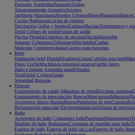
Parasoles
Sombrillas
Parasoles
Toldos
Almacenamiento
Armarios
Arcones
Jardinería
Maquinaria
Huertos Urbanos
Riego
Plantas
Jardineras
C
Cocina
Barbacoas
Cocina de exterior
Decoración
Grifos y fuentes
Estatuas
Macetas
Termómetros y est
Textil
Cojines de jardín
Fundas de jardín
Piscina
Plegable
Limpieza de piscinas
Ducha
Hinchable
Juguetes
Columpios
Toboganes
Hinchables
Casitas
Mascotas
Comederos
Jaulas
Casetas para mascotas
Bebé
Habitación bebé
Humidificadores
Cestas
Colchón para bebé
Mueb
Paseo
Coche
Mochilas
Accesorios
Capazos
Carrito ligero
Baño e higiene
Aspirador nasal
Orinales
Textil bebé
Cojines
Funda
Seguridad
Barreras
Deporte
Equipamiento de cardio
Máquinas de remo
Bicicletas spinning
E
Equipamiento de musculación
Bancos
Mancuernas
Máquinas
Pla
Accesorios fitness
Bandas
Barras
Plataforma de step
Cuerdas
Bola
Recuperación muscular
Electroestimulación
Terapia de percusi
Baño
Accesorios de baño
Colgadores baño
Papeleras
Dispensadores
To
Muebles de baño
Botiquines
Conjuntos de muebles para baño
To
Espejos de baño
Espejos de baño sin Luz
Espejos de baño ilum
Sanitarios
Bañeras
Lavabos
Mamparas