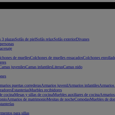
s 3 plazas
Sofás de piel
Sofás relax
Sofás exterior
Divanes
apersonas
macenaje
chones de muelles
Colchones de muelles ensacados
Colchones enrollad
eres
Camas juveniles
Camas infantiles
Literas
Camas nido
ones
marios puertas correderas
Armarios juvenil
Armarios infantiles
Armarios 
radores
Estanterias
Muebles recibidores
e cocina
Mesas y sillas de cocina
Muebles auxiliares de cocina
Armarios
onio
Armarios de matrimonio
Mesitas de noche
Comodas
Muebles de dor
tanterías
entos para sillas