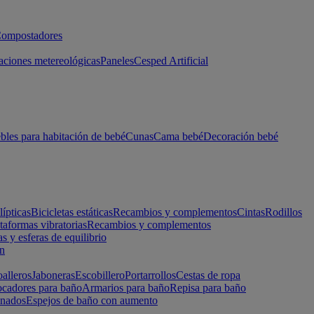
ompostadores
aciones metereológicas
Paneles
Cesped Artificial
les para habitación de bebé
Cunas
Cama bebé
Decoración bebé
lípticas
Bicicletas estáticas
Recambios y complementos
Cintas
Rodillos
taformas vibratorias
Recambios y complementos
s y esferas de equilibrio
ón
alleros
Jaboneras
Escobillero
Portarrollos
Cestas de ropa
cadores para baño
Armarios para baño
Repisa para baño
inados
Espejos de baño con aumento