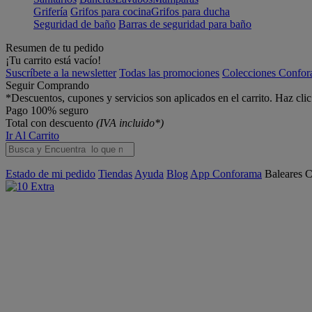
Grifería
Grifos para cocina
Grifos para ducha
Seguridad de baño
Barras de seguridad para baño
Resumen de tu pedido
¡Tu carrito está vacío!
Suscríbete a la newsletter
Todas las promociones
Colecciones Confo
Seguir Comprando
*Descuentos, cupones y servicios son aplicados en el carrito. Haz cli
Pago 100% seguro
Total con descuento
(IVA incluido*)
Ir Al Carrito
Estado de mi pedido
Tiendas
Ayuda
Blog
App Conforama
Baleares
C