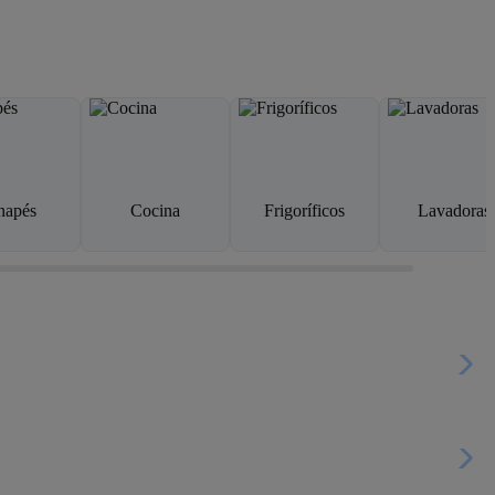
napés
Cocina
Frigoríficos
Lavadoras