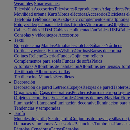
Wearables
Smartwatches
Televisión
Accesorios
Televisores
Reproductores
Adaptadores
Pr
Movilidad urbana
Karts
Motos eléctricas
Accesorios
Bicicletas el
Telefonía
Teléfonos fijos
Gadgets y complementos
Smartphones
Foto y vídeo
Cámaras de fotos
Trípodes
Videocámaras
Objetivos
Cables
Cables HDMI
Cables de alimentación
Cables USB
Cable
Consolas y videojuegos
Accesorios
Textil
Ropa de cama
Mantas
Almohadas
Colchas
Sábanas
Nórdicos
Cortinas y estores
Estores
Visillos
Cortinas
Barras de cortina
Cojines
Relleno
Exterior
Fundas
Cojín con relleno
Complementos para sofás
Fundas de sofás
Plaids
Alfombras
Alfombras de habitación
Alfombras pequeñas
Alfomb
Textil baño
Albornoces
Toallas
Textil cocina
Manteles
Servilletas
Decoración
Decoración de pared
Letreros
Espejos
Relojes de pared
Tableros
Organización
Cajas decorativas
Percheros
Burros de ropa
Joyero
Objetos decorativos
Velas
Faroles
Centros de mesa
Navidad
Flore
Iluminación
Lámparas
Iluminación decorativa
Iluminación para 
Tendencias y temporadas
Jardín
Muebles de jardín
Set de jardín
Conjuntos de mesas y sillas de j
Hamacas y tumbonas
Accesorios
Balancines
Tumbonas
Hamaca
Pérgolas
Cenadores
Carpas
Pérgolas