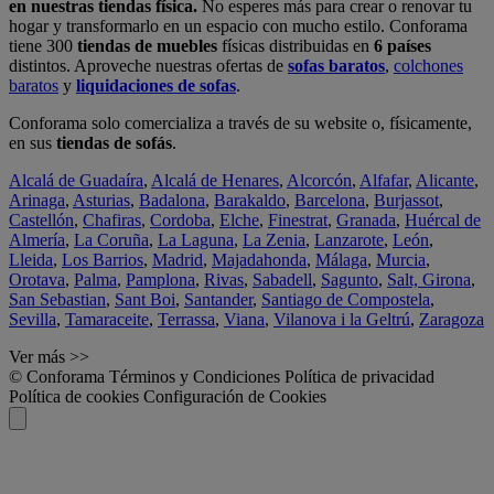
en nuestras tiendas física.
No esperes más para crear o renovar tu
hogar y transformarlo en un espacio con mucho estilo. Conforama
tiene 300
tiendas de muebles
físicas distribuidas en
6 países
distintos. Aproveche nuestras ofertas de
sofas baratos
,
colchones
baratos
y
liquidaciones de sofas
.
Conforama solo comercializa a través de su website o, físicamente,
en sus
tiendas de sofás
.
Alcalá de Guadaíra
,
Alcalá de Henares
,
Alcorcón
,
Alfafar
,
Alicante
,
Arinaga
,
Asturias
,
Badalona
,
Barakaldo
,
Barcelona
,
Burjassot
,
Castellón
,
Chafiras
,
Cordoba
,
Elche
,
Finestrat
,
Granada
,
Huércal de
Almería
,
La Coruña
,
La Laguna
,
La Zenia
,
Lanzarote
,
León
,
Lleida
,
Los Barrios
,
Madrid
,
Majadahonda
,
Málaga
,
Murcia
,
Orotava
,
Palma
,
Pamplona
,
Rivas
,
Sabadell
,
Sagunto
,
Salt, Girona
,
San Sebastian
,
Sant Boi
,
Santander
,
Santiago de Compostela
,
Sevilla
,
Tamaraceite
,
Terrassa
,
Viana
,
Vilanova i la Geltrú
,
Zaragoza
Ver más >>
© Conforama
Términos y Condiciones
Política de privacidad
Política de cookies
Configuración de Cookies