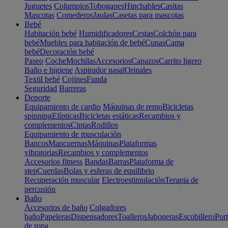
Juguetes
Columpios
Toboganes
Hinchables
Casitas
Mascotas
Comederos
Jaulas
Casetas para mascotas
Bebé
Habitación bebé
Humidificadores
Cestas
Colchón para
bebé
Muebles para habitación de bebé
Cunas
Cama
bebé
Decoración bebé
Paseo
Coche
Mochilas
Accesorios
Capazos
Carrito ligero
Baño e higiene
Aspirador nasal
Orinales
Textil bebé
Cojines
Funda
Seguridad
Barreras
Deporte
Equipamiento de cardio
Máquinas de remo
Bicicletas
spinning
Elípticas
Bicicletas estáticas
Recambios y
complementos
Cintas
Rodillos
Equipamiento de musculación
Bancos
Mancuernas
Máquinas
Plataformas
vibratorias
Recambios y complementos
Accesorios fitness
Bandas
Barras
Plataforma de
step
Cuerdas
Bolas y esferas de equilibrio
Recuperación muscular
Electroestimulación
Terapia de
percusión
Baño
Accesorios de baño
Colgadores
baño
Papeleras
Dispensadores
Toalleros
Jaboneras
Escobillero
Port
de ropa