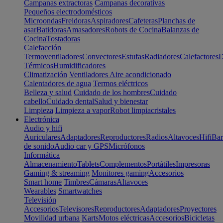
Campanas extractoras
Campanas decorativas
Pequeños electrodomésticos
Microondas
Freidoras
Aspiradores
Cafeteras
Planchas de
asar
Batidoras
Amasadores
Robots de Cocina
Balanzas de
Cocina
Tostadoras
Calefacción
Termoventiladores
Convectores
Estufas
Radiadores
Calefactores
D
Térmicos
Humidificadores
Climatización
Ventiladores
Aire acondicionado
Calentadores de agua
Termos eléctricos
Belleza y salud
Cuidado de los hombres
Cuidado
cabello
Cuidado dental
Salud y bienestar
Limpieza
Limpieza a vapor
Robot limpiacristales
Electrónica
Audio y hifi
Auriculares
Adaptadores
Reproductores
Radios
Altavoces
Hifi
Bar
de sonido
Audio car y GPS
Micrófonos
Informática
Almacenamiento
Tablets
Complementos
Portátiles
Impresoras
Gaming & streaming
Monitores gaming
Accesorios
Smart home
Timbres
Cámaras
Altavoces
Wearables
Smartwatches
Televisión
Accesorios
Televisores
Reproductores
Adaptadores
Proyectores
Movilidad urbana
Karts
Motos eléctricas
Accesorios
Bicicletas