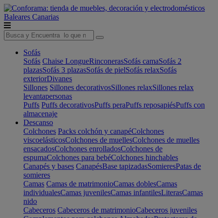
Baleares
Canarias
Sofás
Sofás
Chaise Longue
Rinconeras
Sofás cama
Sofás 2
plazas
Sofás 3 plazas
Sofás de piel
Sofás relax
Sofás
exterior
Divanes
Sillones
Sillones decorativos
Sillones relax
Sillones relax
levantapersonas
Puffs
Puffs decorativos
Puffs pera
Puffs reposapiés
Puffs con
almacenaje
Descanso
Colchones
Packs colchón y canapé
Colchones
viscoelásticos
Colchones de muelles
Colchones de muelles
ensacados
Colchones enrollados
Colchones de
espuma
Colchones para bebé
Colchones hinchables
Canapés y bases
Canapés
Base tapizadas
Somieres
Patas de
somieres
Camas
Camas de matrimonio
Camas dobles
Camas
individuales
Camas juveniles
Camas infantiles
Literas
Camas
nido
Cabeceros
Cabeceros de matrimonio
Cabeceros juveniles