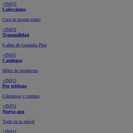
+INFO
Colecciones
Crea tu propio estilo
+INFO
Tranquilidad
6 años de Garantía Plus
+INFO
Catálogos
Miles de productos
+INFO
Por teléfono
Llámanos y compra
+INFO
Nueva app
Todo en tu móvil
+INFO