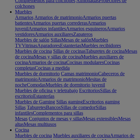
Complementos para colchones
Almohadas
Protectores de
colchones
Muebles
Armarios
Armarios de matrimonio
Armarios puertas
batientes
Armarios puertas correderas
Armarios
juvenil
Armarios infantiles
Armarios esquineros
Armarios
vestidores
Armarios auxiliares
Zapateros
Muebles de salón
Sillas
Mesas de salón
Muebles
TV
Vitrinas
Aparadores
Estanterias
Muebles recibidores
Muebles de cocina
Sillas de cocinas
Taburetes de cocina
Mesas
de cocina
Mesas y sillas de cocina
Muebles auxiliares de
cocina
Armarios de cocina
Cocinas modulares
Cocinas
completas
Cocinas a medida
Muebles de dormitorio
Camas matrimonio
Cabeceros de
matrimonio
Armarios de matrimonio
Mesitas de
noche
Comodas
Muebles de dormitorio juvenil
Muebles de oficina y teletrabajo
Escritorios
Sillas de
escritorio
Estanterías
Muebles de Gaming
Sillas gaming
Escritorios gaming
Sillas
Taburetes
Bancos
Sillas de comedor
Sillas
infantiles
Complementos para sillas
Mesas
Conjuntos de mesas y sillas
Mesas extensibles
Mesas
altas
Mesas multiusos
Cocina
Muebles de cocina
Muebles auxiliares de cocina
Armarios de