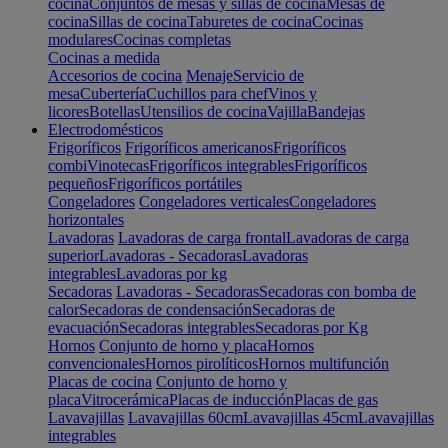
cocina
Conjuntos de mesas y sillas de cocina
Mesas de
cocina
Sillas de cocina
Taburetes de cocina
Cocinas
modulares
Cocinas completas
Cocinas a medida
Accesorios de cocina
Menaje
Servicio de
mesa
Cubertería
Cuchillos para chef
Vinos y
licores
Botellas
Utensilios de cocina
Vajilla
Bandejas
Electrodomésticos
Frigoríficos
Frigoríficos americanos
Frigoríficos
combi
Vinotecas
Frigoríficos integrables
Frigoríficos
pequeños
Frigoríficos portátiles
Congeladores
Congeladores verticales
Congeladores
horizontales
Lavadoras
Lavadoras de carga frontal
Lavadoras de carga
superior
Lavadoras - Secadoras
Lavadoras
integrables
Lavadoras por kg
Secadoras
Lavadoras - Secadoras
Secadoras con bomba de
calor
Secadoras de condensación
Secadoras de
evacuación
Secadoras integrables
Secadoras por Kg
Hornos
Conjunto de horno y placa
Hornos
convencionales
Hornos pirolíticos
Hornos multifunción
Placas de cocina
Conjunto de horno y
placa
Vitrocerámica
Placas de inducción
Placas de gas
Lavavajillas
Lavavajillas 60cm
Lavavajillas 45cm
Lavavajillas
integrables