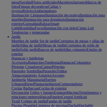
mesa
Navidad
Flores artificiales
Maceteros
Jarrones
Marcos de
fotos
Figuras decorativas
Cajitas y
joyeros
Relojes
Ambientadores
Iluminación
Lámparas
Iluminación decorativa
Iluminación para
muebles
Iluminación para dormitorio
Iluminación
exterior
Guirnaldas
Balizas
Smart
Light
Bombillas
Focos
Iluminación con rieles
Cintas Led
Tendencias y temporadas
Jardín
Muebles de jardín
Set de jardín
Conjuntos de mesas y sillas de
jardín
Sillas de jardín
Mesas de jardín
Conjuntos de sofás de
jardín
Sofás jardín
Bancos de jardín
Sillas colgantes
Estufas de
exterior
Hamacas y tumbonas
Accesorios
Balancines
Tumbonas
Hamacas
Columpios
Pérgolas
Cenadores
Carpas
Pérgolas
Parasoles
Sombrillas
Parasoles
Toldos
Almacenamiento
Armarios
Arcones
Jardinería
Maquinaria
Huertos
Urbanos
Riego
Plantas
Jardineras
Compostadores
Cocina
Barbacoas
Cocina de exterior
Decoración
Grifos y fuentes
Estatuas
Macetas
Termómetros y
estaciones metereológicas
Paneles
Cesped Artificial
Textil
Cojines de jardín
Fundas de jardín
Piscina
Plegable
Limpieza de piscinas
Ducha
Hinchable