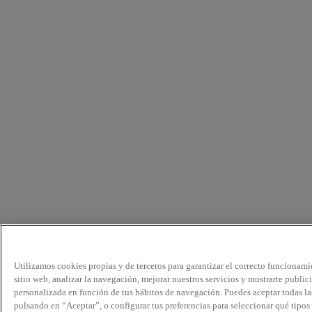
Utilizamos cookies propias y de terceros para garantizar el correcto funcionami
sitio web, analizar la navegación, mejorar nuestros servicios y mostrarte public
personalizada en función de tus hábitos de navegación. Puedes aceptar todas la
pulsando en “Aceptar”, o configurar tus preferencias para seleccionar qué tipos