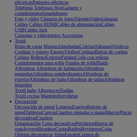
eléctricas
Patinetes eléctricos
Telefonía
Teléfonos fijos
Gadgets y
complementos
Smartphones
Foto y vídeo
Cámaras de fotos
Trípodes
Videocámaras
Cables
Cables HDMI
Cables de alimentación
Cables
USB
Cables Jack
Consolas y videojuegos
Accesorios
Textil
Ropa de cama
Mantas
Almohadas
Colchas
Sábanas
Nórdicos
Cortinas y estores
Estores
Visillos
Cortinas
Barras de cortina
Cojines
Relleno
Exterior
Fundas
Cojín con relleno
Complementos para sofás
Fundas de sofás
Plaids
Alfombras
Alfombras de habitación
Alfombras
pequeñas
Alfombras antideslizantes
Alfombras de
exterior
Alfombras de baño
Alfombras de salón
Alfombras
infantiles
Textil baño
Albornoces
Toallas
Textil cocina
Manteles
Servilletas
Decoración
Decoración de pared
Letreros
Espejos
Relojes de
pared
Tableros
Canvas
Cuadros pintados a mano
Marcos
Placas
decorativas
Cuadros
Organización
Cajas decorativas
Percheros
Burros de
ropa
Joyeros
Biombos
Cestas
Baúles
Revisteros
Cajas
Objetos decorativos
Velas
Faroles
Centros de