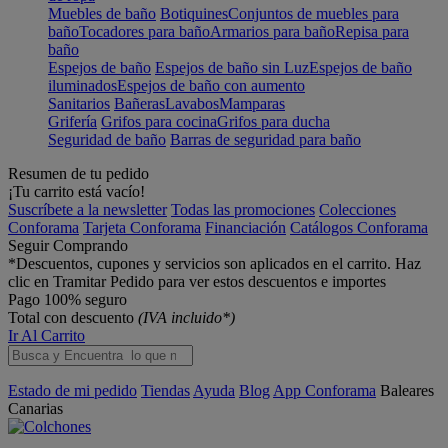
Muebles de baño
Botiquines
Conjuntos de muebles para
baño
Tocadores para baño
Armarios para baño
Repisa para
baño
Espejos de baño
Espejos de baño sin Luz
Espejos de baño
iluminados
Espejos de baño con aumento
Sanitarios
Bañeras
Lavabos
Mamparas
Grifería
Grifos para cocina
Grifos para ducha
Seguridad de baño
Barras de seguridad para baño
Resumen de tu pedido
¡Tu carrito está vacío!
Suscríbete a la newsletter
Todas las promociones
Colecciones
Conforama
Tarjeta Conforama
Financiación
Catálogos Conforama
Seguir Comprando
*Descuentos, cupones y servicios son aplicados en el carrito. Haz
clic en Tramitar Pedido para ver estos descuentos e importes
Pago 100% seguro
Total con descuento
(IVA incluido*)
Ir Al Carrito
Estado de mi pedido
Tiendas
Ayuda
Blog
App Conforama
Baleares
Canarias