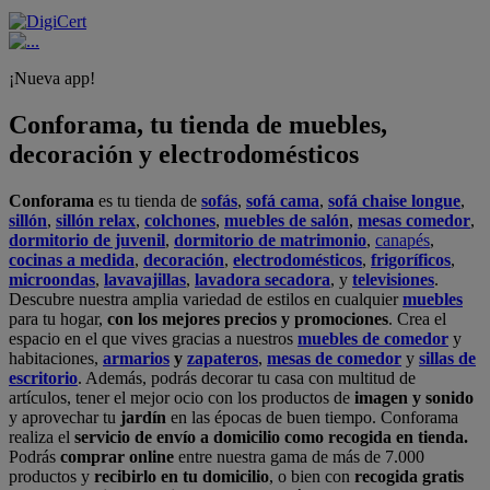
¡Nueva app!
Conforama, tu tienda de muebles,
decoración y electrodomésticos
Conforama
es tu tienda de
sofás
,
sofá cama
,
sofá chaise longue
,
sillón
,
sillón relax
,
colchones
,
muebles de salón
,
mesas comedor
,
dormitorio de juvenil
,
dormitorio de matrimonio
,
canapés
,
cocinas a medida
,
decoración
,
electrodomésticos
,
frigoríficos
,
microondas
,
lavavajillas
,
lavadora secadora
, y
televisiones
.
Descubre nuestra amplia variedad de estilos en cualquier
muebles
para tu hogar,
con los mejores precios y promociones
. Crea el
espacio en el que vives gracias a nuestros
muebles de comedor
y
habitaciones,
armarios
y
zapateros
,
mesas de comedor
y
sillas de
escritorio
. Además, podrás decorar tu casa con multitud de
artículos, tener el mejor ocio con los productos de
imagen y sonido
y aprovechar tu
jardín
en las épocas de buen tiempo. Conforama
realiza el
servicio de envío a domicilio como recogida en tienda.
Podrás
comprar online
entre nuestra gama de más de 7.000
productos y
recibirlo en tu domicilio
, o bien con
recogida gratis