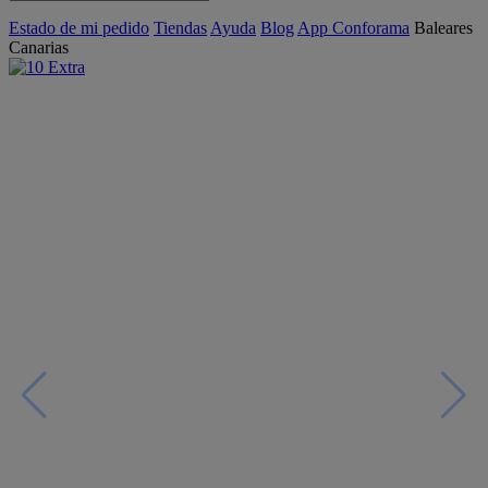
Estado de mi pedido
Tiendas
Ayuda
Blog
App Conforama
Baleares
Canarias