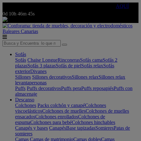
🔵Cambia tu electro con
-10% EXTRA
de descuento ☑️
AQUÍ
0d
10h
46m
45s
Baleares
Canarias
Sofás
Sofás
Chaise Longue
Rinconeras
Sofás cama
Sofás 2
plazas
Sofás 3 plazas
Sofás de piel
Sofás relax
Sofás
exterior
Divanes
Sillones
Sillones decorativos
Sillones relax
Sillones relax
levantapersonas
Puffs
Puffs decorativos
Puffs pera
Puffs reposapiés
Puffs con
almacenaje
Descanso
Colchones
Packs colchón y canapé
Colchones
viscoelásticos
Colchones de muelles
Colchones de muelles
ensacados
Colchones enrollados
Colchones de
espuma
Colchones para bebé
Colchones hinchables
Canapés y bases
Canapés
Base tapizadas
Somieres
Patas de
somieres
Camas
Camas de matrimonio
Camas dobles
Camas