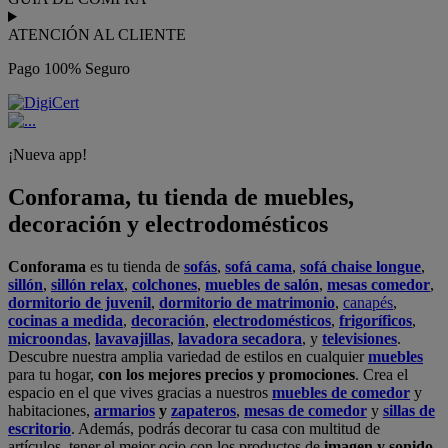
ATENCIÓN AL CLIENTE
Pago 100% Seguro
¡Nueva app!
Conforama, tu tienda de muebles,
decoración y electrodomésticos
Conforama
es tu tienda de
sofás
,
sofá cama
,
sofá chaise longue
,
sillón
,
sillón relax
,
colchones
,
muebles de salón
,
mesas comedor
,
dormitorio de juvenil
,
dormitorio de matrimonio
,
canapés
,
cocinas a medida
,
decoración
,
electrodomésticos
,
frigoríficos
,
microondas
,
lavavajillas
,
lavadora secadora
, y
televisiones
.
Descubre nuestra amplia variedad de estilos en cualquier
muebles
para tu hogar,
con los mejores precios y promociones
. Crea el
espacio en el que vives gracias a nuestros
muebles de comedor
y
habitaciones,
armarios
y
zapateros
,
mesas de comedor
y
sillas de
escritorio
. Además, podrás decorar tu casa con multitud de
artículos, tener el mejor ocio con los productos de
imagen y sonido