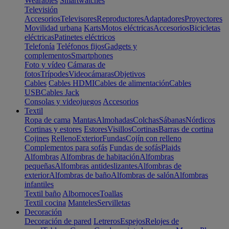
Wearables
Smartwatches
Televisión
Accesorios
Televisores
Reproductores
Adaptadores
Proyectores
Movilidad urbana
Karts
Motos eléctricas
Accesorios
Bicicletas
eléctricas
Patinetes eléctricos
Telefonía
Teléfonos fijos
Gadgets y
complementos
Smartphones
Foto y vídeo
Cámaras de
fotos
Trípodes
Videocámaras
Objetivos
Cables
Cables HDMI
Cables de alimentación
Cables
USB
Cables Jack
Consolas y videojuegos
Accesorios
Textil
Ropa de cama
Mantas
Almohadas
Colchas
Sábanas
Nórdicos
Cortinas y estores
Estores
Visillos
Cortinas
Barras de cortina
Cojines
Relleno
Exterior
Fundas
Cojín con relleno
Complementos para sofás
Fundas de sofás
Plaids
Alfombras
Alfombras de habitación
Alfombras
pequeñas
Alfombras antideslizantes
Alfombras de
exterior
Alfombras de baño
Alfombras de salón
Alfombras
infantiles
Textil baño
Albornoces
Toallas
Textil cocina
Manteles
Servilletas
Decoración
Decoración de pared
Letreros
Espejos
Relojes de