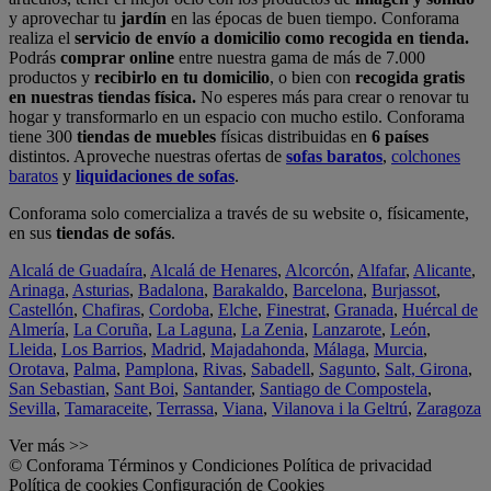
y aprovechar tu
jardín
en las épocas de buen tiempo. Conforama
realiza el
servicio de envío a domicilio como recogida en tienda.
Podrás
comprar online
entre nuestra gama de más de 7.000
productos y
recibirlo en tu domicilio
, o bien con
recogida gratis
en nuestras tiendas física.
No esperes más para crear o renovar tu
hogar y transformarlo en un espacio con mucho estilo. Conforama
tiene 300
tiendas de muebles
físicas distribuidas en
6 países
distintos. Aproveche nuestras ofertas de
sofas baratos
,
colchones
baratos
y
liquidaciones de sofas
.
Conforama solo comercializa a través de su website o, físicamente,
en sus
tiendas de sofás
.
Alcalá de Guadaíra
,
Alcalá de Henares
,
Alcorcón
,
Alfafar
,
Alicante
,
Arinaga
,
Asturias
,
Badalona
,
Barakaldo
,
Barcelona
,
Burjassot
,
Castellón
,
Chafiras
,
Cordoba
,
Elche
,
Finestrat
,
Granada
,
Huércal de
Almería
,
La Coruña
,
La Laguna
,
La Zenia
,
Lanzarote
,
León
,
Lleida
,
Los Barrios
,
Madrid
,
Majadahonda
,
Málaga
,
Murcia
,
Orotava
,
Palma
,
Pamplona
,
Rivas
,
Sabadell
,
Sagunto
,
Salt, Girona
,
San Sebastian
,
Sant Boi
,
Santander
,
Santiago de Compostela
,
Sevilla
,
Tamaraceite
,
Terrassa
,
Viana
,
Vilanova i la Geltrú
,
Zaragoza
Ver más >>
© Conforama
Términos y Condiciones
Política de privacidad
Política de cookies
Configuración de Cookies