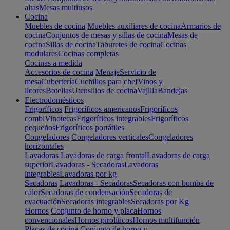
altas
Mesas multiusos
Cocina
Muebles de cocina
Muebles auxiliares de cocina
Armarios de
cocina
Conjuntos de mesas y sillas de cocina
Mesas de
cocina
Sillas de cocina
Taburetes de cocina
Cocinas
modulares
Cocinas completas
Cocinas a medida
Accesorios de cocina
Menaje
Servicio de
mesa
Cubertería
Cuchillos para chef
Vinos y
licores
Botellas
Utensilios de cocina
Vajilla
Bandejas
Electrodomésticos
Frigoríficos
Frigoríficos americanos
Frigoríficos
combi
Vinotecas
Frigoríficos integrables
Frigoríficos
pequeños
Frigoríficos portátiles
Congeladores
Congeladores verticales
Congeladores
horizontales
Lavadoras
Lavadoras de carga frontal
Lavadoras de carga
superior
Lavadoras - Secadoras
Lavadoras
integrables
Lavadoras por kg
Secadoras
Lavadoras - Secadoras
Secadoras con bomba de
calor
Secadoras de condensación
Secadoras de
evacuación
Secadoras integrables
Secadoras por Kg
Hornos
Conjunto de horno y placa
Hornos
convencionales
Hornos pirolíticos
Hornos multifunción
Placas de cocina
Conjunto de horno y