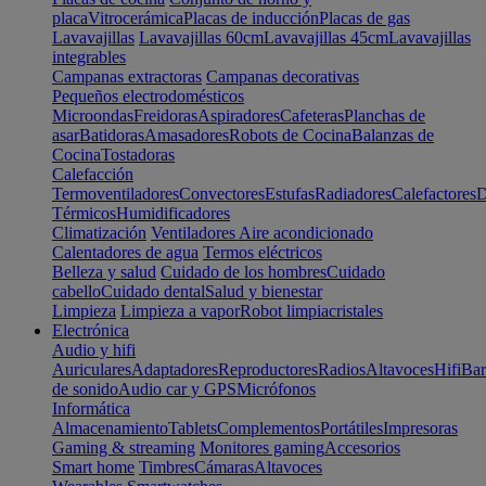
placa
Vitrocerámica
Placas de inducción
Placas de gas
Lavavajillas
Lavavajillas 60cm
Lavavajillas 45cm
Lavavajillas
integrables
Campanas extractoras
Campanas decorativas
Pequeños electrodomésticos
Microondas
Freidoras
Aspiradores
Cafeteras
Planchas de
asar
Batidoras
Amasadores
Robots de Cocina
Balanzas de
Cocina
Tostadoras
Calefacción
Termoventiladores
Convectores
Estufas
Radiadores
Calefactores
D
Térmicos
Humidificadores
Climatización
Ventiladores
Aire acondicionado
Calentadores de agua
Termos eléctricos
Belleza y salud
Cuidado de los hombres
Cuidado
cabello
Cuidado dental
Salud y bienestar
Limpieza
Limpieza a vapor
Robot limpiacristales
Electrónica
Audio y hifi
Auriculares
Adaptadores
Reproductores
Radios
Altavoces
Hifi
Bar
de sonido
Audio car y GPS
Micrófonos
Informática
Almacenamiento
Tablets
Complementos
Portátiles
Impresoras
Gaming & streaming
Monitores gaming
Accesorios
Smart home
Timbres
Cámaras
Altavoces