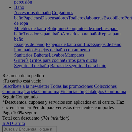
percusión
Baño
Accesorios de baño
Colgadores
baño
Papeleras
Dispensadores
Toalleros
Jaboneras
Escobillero
Port
de ropa
Muebles de baño
Botiquines
Conjuntos de muebles para
baño
Tocadores para baño
Armarios para baño
Repisa para
baño
Espejos de baño
Espejos de baño sin Luz
Espejos de baño
iluminados
Espejos de baño con aumento
Sanitarios
Bañeras
Lavabos
Mamparas
Grifería
Grifos para cocina
Grifos para ducha
Seguridad de baño
Barras de seguridad para baño
Resumen de tu pedido
¡Tu carrito está vacío!
Suscríbete a la newsletter
Todas las promociones
Colecciones
Conforama
Tarjeta Conforama
Financiación
Catálogos Conforama
Seguir Comprando
*Descuentos, cupones y servicios son aplicados en el carrito. Haz
clic en Tramitar Pedido para ver estos descuentos e importes
Pago 100% seguro
Total con descuento
(IVA incluido*)
Ir Al Carrito