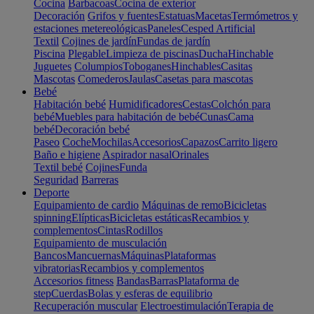
Cocina
Barbacoas
Cocina de exterior
Decoración
Grifos y fuentes
Estatuas
Macetas
Termómetros y
estaciones metereológicas
Paneles
Cesped Artificial
Textil
Cojines de jardín
Fundas de jardín
Piscina
Plegable
Limpieza de piscinas
Ducha
Hinchable
Juguetes
Columpios
Toboganes
Hinchables
Casitas
Mascotas
Comederos
Jaulas
Casetas para mascotas
Bebé
Habitación bebé
Humidificadores
Cestas
Colchón para
bebé
Muebles para habitación de bebé
Cunas
Cama
bebé
Decoración bebé
Paseo
Coche
Mochilas
Accesorios
Capazos
Carrito ligero
Baño e higiene
Aspirador nasal
Orinales
Textil bebé
Cojines
Funda
Seguridad
Barreras
Deporte
Equipamiento de cardio
Máquinas de remo
Bicicletas
spinning
Elípticas
Bicicletas estáticas
Recambios y
complementos
Cintas
Rodillos
Equipamiento de musculación
Bancos
Mancuernas
Máquinas
Plataformas
vibratorias
Recambios y complementos
Accesorios fitness
Bandas
Barras
Plataforma de
step
Cuerdas
Bolas y esferas de equilibrio
Recuperación muscular
Electroestimulación
Terapia de