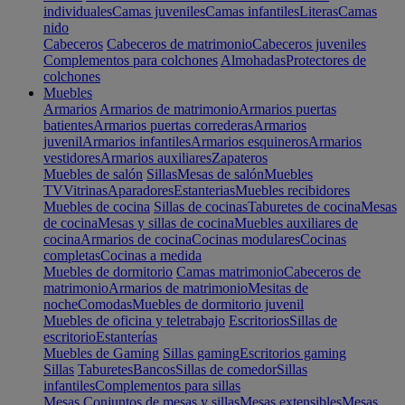
individuales
Camas juveniles
Camas infantiles
Literas
Camas
nido
Cabeceros
Cabeceros de matrimonio
Cabeceros juveniles
Complementos para colchones
Almohadas
Protectores de
colchones
Muebles
Armarios
Armarios de matrimonio
Armarios puertas
batientes
Armarios puertas correderas
Armarios
juvenil
Armarios infantiles
Armarios esquineros
Armarios
vestidores
Armarios auxiliares
Zapateros
Muebles de salón
Sillas
Mesas de salón
Muebles
TV
Vitrinas
Aparadores
Estanterias
Muebles recibidores
Muebles de cocina
Sillas de cocinas
Taburetes de cocina
Mesas
de cocina
Mesas y sillas de cocina
Muebles auxiliares de
cocina
Armarios de cocina
Cocinas modulares
Cocinas
completas
Cocinas a medida
Muebles de dormitorio
Camas matrimonio
Cabeceros de
matrimonio
Armarios de matrimonio
Mesitas de
noche
Comodas
Muebles de dormitorio juvenil
Muebles de oficina y teletrabajo
Escritorios
Sillas de
escritorio
Estanterías
Muebles de Gaming
Sillas gaming
Escritorios gaming
Sillas
Taburetes
Bancos
Sillas de comedor
Sillas
infantiles
Complementos para sillas
Mesas
Conjuntos de mesas y sillas
Mesas extensibles
Mesas