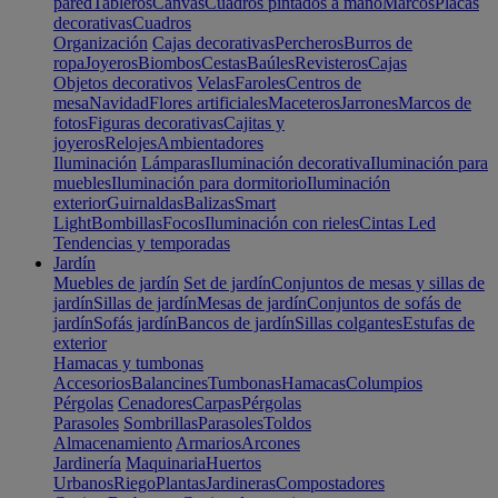
pared
Tableros
Canvas
Cuadros pintados a mano
Marcos
Placas
decorativas
Cuadros
Organización
Cajas decorativas
Percheros
Burros de
ropa
Joyeros
Biombos
Cestas
Baúles
Revisteros
Cajas
Objetos decorativos
Velas
Faroles
Centros de
mesa
Navidad
Flores artificiales
Maceteros
Jarrones
Marcos de
fotos
Figuras decorativas
Cajitas y
joyeros
Relojes
Ambientadores
Iluminación
Lámparas
Iluminación decorativa
Iluminación para
muebles
Iluminación para dormitorio
Iluminación
exterior
Guirnaldas
Balizas
Smart
Light
Bombillas
Focos
Iluminación con rieles
Cintas Led
Tendencias y temporadas
Jardín
Muebles de jardín
Set de jardín
Conjuntos de mesas y sillas de
jardín
Sillas de jardín
Mesas de jardín
Conjuntos de sofás de
jardín
Sofás jardín
Bancos de jardín
Sillas colgantes
Estufas de
exterior
Hamacas y tumbonas
Accesorios
Balancines
Tumbonas
Hamacas
Columpios
Pérgolas
Cenadores
Carpas
Pérgolas
Parasoles
Sombrillas
Parasoles
Toldos
Almacenamiento
Armarios
Arcones
Jardinería
Maquinaria
Huertos
Urbanos
Riego
Plantas
Jardineras
Compostadores