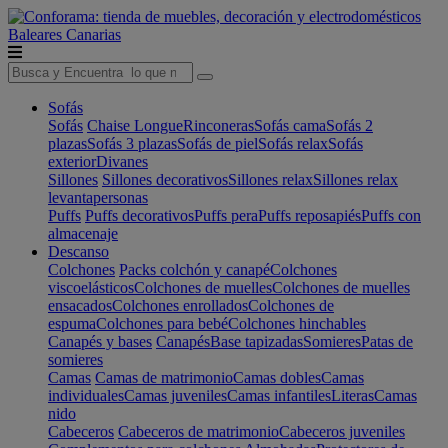
Baleares
Canarias
Sofás
Sofás
Chaise Longue
Rinconeras
Sofás cama
Sofás 2
plazas
Sofás 3 plazas
Sofás de piel
Sofás relax
Sofás
exterior
Divanes
Sillones
Sillones decorativos
Sillones relax
Sillones relax
levantapersonas
Puffs
Puffs decorativos
Puffs pera
Puffs reposapiés
Puffs con
almacenaje
Descanso
Colchones
Packs colchón y canapé
Colchones
viscoelásticos
Colchones de muelles
Colchones de muelles
ensacados
Colchones enrollados
Colchones de
espuma
Colchones para bebé
Colchones hinchables
Canapés y bases
Canapés
Base tapizadas
Somieres
Patas de
somieres
Camas
Camas de matrimonio
Camas dobles
Camas
individuales
Camas juveniles
Camas infantiles
Literas
Camas
nido
Cabeceros
Cabeceros de matrimonio
Cabeceros juveniles