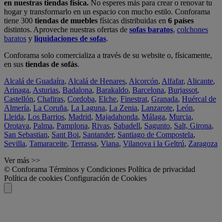
en nuestras tiendas física.
No esperes más para crear o renovar tu
hogar y transformarlo en un espacio con mucho estilo. Conforama
tiene 300
tiendas de muebles
físicas distribuidas en
6 países
distintos. Aproveche nuestras ofertas de
sofas baratos
,
colchones
baratos
y
liquidaciones de sofas
.
Conforama solo comercializa a través de su website o, físicamente,
en sus
tiendas de sofás
.
Alcalá de Guadaíra
,
Alcalá de Henares
,
Alcorcón
,
Alfafar
,
Alicante
,
Arinaga
,
Asturias
,
Badalona
,
Barakaldo
,
Barcelona
,
Burjassot
,
Castellón
,
Chafiras
,
Cordoba
,
Elche
,
Finestrat
,
Granada
,
Huércal de
Almería
,
La Coruña
,
La Laguna
,
La Zenia
,
Lanzarote
,
León
,
Lleida
,
Los Barrios
,
Madrid
,
Majadahonda
,
Málaga
,
Murcia
,
Orotava
,
Palma
,
Pamplona
,
Rivas
,
Sabadell
,
Sagunto
,
Salt, Girona
,
San Sebastian
,
Sant Boi
,
Santander
,
Santiago de Compostela
,
Sevilla
,
Tamaraceite
,
Terrassa
,
Viana
,
Vilanova i la Geltrú
,
Zaragoza
Ver más >>
© Conforama
Términos y Condiciones
Política de privacidad
Política de cookies
Configuración de Cookies