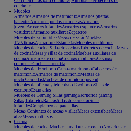
Complementos para colchones
Almohadas
Protectores de
colchones
Muebles
Armarios
Armarios de matrimonio
Armarios puertas
batientes
Armarios puertas correderas
Armarios
juvenil
Armarios infantiles
Armarios esquineros
Armarios
vestidores
Armarios auxiliares
Zapateros
Muebles de salón
Sillas
Mesas de salón
Muebles
TV
Vitrinas
Aparadores
Estanterias
Muebles recibidores
Muebles de cocina
Sillas de cocinas
Taburetes de cocina
Mesas
de cocina
Mesas y sillas de cocina
Muebles auxiliares de
cocina
Armarios de cocina
Cocinas modulares
Cocinas
completas
Cocinas a medida
Muebles de dormitorio
Camas matrimonio
Cabeceros de
matrimonio
Armarios de matrimonio
Mesitas de
noche
Comodas
Muebles de dormitorio juvenil
Muebles de oficina y teletrabajo
Escritorios
Sillas de
escritorio
Estanterías
Muebles de Gaming
Sillas gaming
Escritorios gaming
Sillas
Taburetes
Bancos
Sillas de comedor
Sillas
infantiles
Complementos para sillas
Mesas
Conjuntos de mesas y sillas
Mesas extensibles
Mesas
altas
Mesas multiusos
Cocina
Muebles de cocina
Muebles auxiliares de cocina
Armarios de