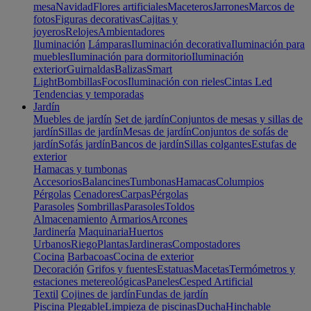
mesa
Navidad
Flores artificiales
Maceteros
Jarrones
Marcos de
fotos
Figuras decorativas
Cajitas y
joyeros
Relojes
Ambientadores
Iluminación
Lámparas
Iluminación decorativa
Iluminación para
muebles
Iluminación para dormitorio
Iluminación
exterior
Guirnaldas
Balizas
Smart
Light
Bombillas
Focos
Iluminación con rieles
Cintas Led
Tendencias y temporadas
Jardín
Muebles de jardín
Set de jardín
Conjuntos de mesas y sillas de
jardín
Sillas de jardín
Mesas de jardín
Conjuntos de sofás de
jardín
Sofás jardín
Bancos de jardín
Sillas colgantes
Estufas de
exterior
Hamacas y tumbonas
Accesorios
Balancines
Tumbonas
Hamacas
Columpios
Pérgolas
Cenadores
Carpas
Pérgolas
Parasoles
Sombrillas
Parasoles
Toldos
Almacenamiento
Armarios
Arcones
Jardinería
Maquinaria
Huertos
Urbanos
Riego
Plantas
Jardineras
Compostadores
Cocina
Barbacoas
Cocina de exterior
Decoración
Grifos y fuentes
Estatuas
Macetas
Termómetros y
estaciones metereológicas
Paneles
Cesped Artificial
Textil
Cojines de jardín
Fundas de jardín
Piscina
Plegable
Limpieza de piscinas
Ducha
Hinchable