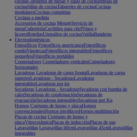
cocina
Conjuntos de mesas y sillas de cocina
Mesas de
cocina
Sillas de cocina
Taburetes de cocina
Cocinas
modulares
Cocinas completas
Cocinas a medida
Accesorios de cocina
Menaje
Servicio de
mesa
Cubertería
Cuchillos para chef
Vinos y
licores
Botellas
Utensilios de cocina
Vajilla
Bandejas
Electrodomésticos
Frigoríficos
Frigoríficos americanos
Frigoríficos
combi
Vinotecas
Frigoríficos integrables
Frigoríficos
pequeños
Frigoríficos portátiles
Congeladores
Congeladores verticales
Congeladores
horizontales
Lavadoras
Lavadoras de carga frontal
Lavadoras de carga
superior
Lavadoras - Secadoras
Lavadoras
integrables
Lavadoras por kg
Secadoras
Lavadoras - Secadoras
Secadoras con bomba de
calor
Secadoras de condensación
Secadoras de
evacuación
Secadoras integrables
Secadoras por Kg
Hornos
Conjunto de horno y placa
Hornos
convencionales
Hornos pirolíticos
Hornos multifunción
Placas de cocina
Conjunto de horno y
placa
Vitrocerámica
Placas de inducción
Placas de gas
Lavavajillas
Lavavajillas 60cm
Lavavajillas 45cm
Lavavajillas
integrables