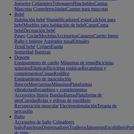
Juguetes
Columpios
Toboganes
Hinchables
Casitas
Mascotas
Comederos
Jaulas
Casetas para mascotas
Bebé
Habitación bebé
Humidificadores
Cestas
Colchón para
bebé
Muebles para habitación de bebé
Cunas
Cama
bebé
Decoración bebé
Paseo
Coche
Mochilas
Accesorios
Capazos
Carrito ligero
Baño e higiene
Aspirador nasal
Orinales
Textil bebé
Cojines
Funda
Seguridad
Barreras
Deporte
Equipamiento de cardio
Máquinas de remo
Bicicletas
spinning
Elípticas
Bicicletas estáticas
Recambios y
complementos
Cintas
Rodillos
Equipamiento de musculación
Bancos
Mancuernas
Máquinas
Plataformas
vibratorias
Recambios y complementos
Accesorios fitness
Bandas
Barras
Plataforma de
step
Cuerdas
Bolas y esferas de equilibrio
Recuperación muscular
Electroestimulación
Terapia de
percusión
Baño
Accesorios de baño
Colgadores
baño
Papeleras
Dispensadores
Toalleros
Jaboneras
Escobillero
Port
de ropa