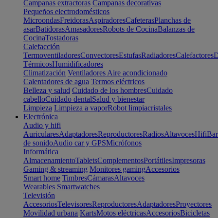
Campanas extractoras
Campanas decorativas
Pequeños electrodomésticos
Microondas
Freidoras
Aspiradores
Cafeteras
Planchas de
asar
Batidoras
Amasadores
Robots de Cocina
Balanzas de
Cocina
Tostadoras
Calefacción
Termoventiladores
Convectores
Estufas
Radiadores
Calefactores
D
Térmicos
Humidificadores
Climatización
Ventiladores
Aire acondicionado
Calentadores de agua
Termos eléctricos
Belleza y salud
Cuidado de los hombres
Cuidado
cabello
Cuidado dental
Salud y bienestar
Limpieza
Limpieza a vapor
Robot limpiacristales
Electrónica
Audio y hifi
Auriculares
Adaptadores
Reproductores
Radios
Altavoces
Hifi
Bar
de sonido
Audio car y GPS
Micrófonos
Informática
Almacenamiento
Tablets
Complementos
Portátiles
Impresoras
Gaming & streaming
Monitores gaming
Accesorios
Smart home
Timbres
Cámaras
Altavoces
Wearables
Smartwatches
Televisión
Accesorios
Televisores
Reproductores
Adaptadores
Proyectores
Movilidad urbana
Karts
Motos eléctricas
Accesorios
Bicicletas