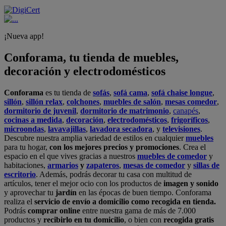
¡Nueva app!
Conforama, tu tienda de muebles,
decoración y electrodomésticos
Conforama
es tu tienda de
sofás
,
sofá cama
,
sofá chaise longue
,
sillón
,
sillón relax
,
colchones
,
muebles de salón
,
mesas comedor
,
dormitorio de juvenil
,
dormitorio de matrimonio
,
canapés
,
cocinas a medida
,
decoración
,
electrodomésticos
,
frigoríficos
,
microondas
,
lavavajillas
,
lavadora secadora
, y
televisiones
.
Descubre nuestra amplia variedad de estilos en cualquier
muebles
para tu hogar,
con los mejores precios y promociones
. Crea el
espacio en el que vives gracias a nuestros
muebles de comedor
y
habitaciones,
armarios
y
zapateros
,
mesas de comedor
y
sillas de
escritorio
. Además, podrás decorar tu casa con multitud de
artículos, tener el mejor ocio con los productos de
imagen y sonido
y aprovechar tu
jardín
en las épocas de buen tiempo. Conforama
realiza el
servicio de envío a domicilio como recogida en tienda.
Podrás
comprar online
entre nuestra gama de más de 7.000
productos y
recibirlo en tu domicilio
, o bien con
recogida gratis