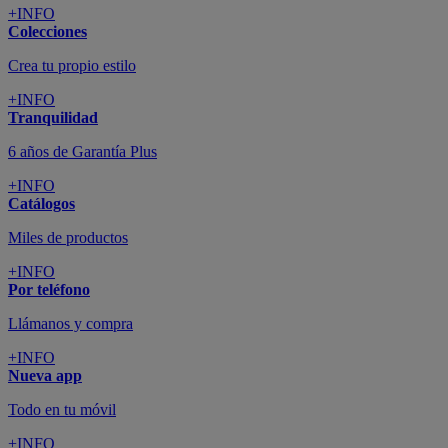
+INFO
Colecciones
Crea tu propio estilo
+INFO
Tranquilidad
6 años de Garantía Plus
+INFO
Catálogos
Miles de productos
+INFO
Por teléfono
Llámanos y compra
+INFO
Nueva app
Todo en tu móvil
+INFO