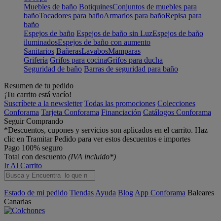
Muebles de baño
Botiquines
Conjuntos de muebles para
baño
Tocadores para baño
Armarios para baño
Repisa para
baño
Espejos de baño
Espejos de baño sin Luz
Espejos de baño
iluminados
Espejos de baño con aumento
Sanitarios
Bañeras
Lavabos
Mamparas
Grifería
Grifos para cocina
Grifos para ducha
Seguridad de baño
Barras de seguridad para baño
Resumen de tu pedido
¡Tu carrito está vacío!
Suscríbete a la newsletter
Todas las promociones
Colecciones
Conforama
Tarjeta Conforama
Financiación
Catálogos Conforama
Seguir Comprando
*Descuentos, cupones y servicios son aplicados en el carrito. Haz
clic en Tramitar Pedido para ver estos descuentos e importes
Pago 100% seguro
Total con descuento
(IVA incluido*)
Ir Al Carrito
Estado de mi pedido
Tiendas
Ayuda
Blog
App Conforama
Baleares
Canarias