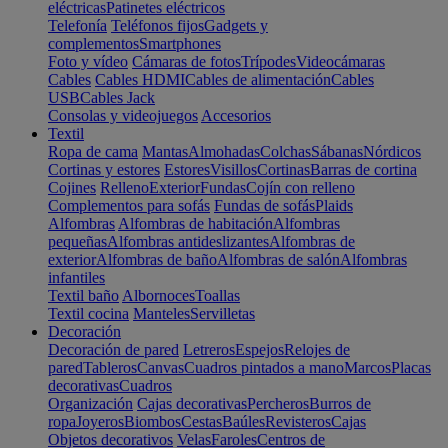
eléctricas
Patinetes eléctricos
Telefonía
Teléfonos fijos
Gadgets y
complementos
Smartphones
Foto y vídeo
Cámaras de fotos
Trípodes
Videocámaras
Cables
Cables HDMI
Cables de alimentación
Cables
USB
Cables Jack
Consolas y videojuegos
Accesorios
Textil
Ropa de cama
Mantas
Almohadas
Colchas
Sábanas
Nórdicos
Cortinas y estores
Estores
Visillos
Cortinas
Barras de cortina
Cojines
Relleno
Exterior
Fundas
Cojín con relleno
Complementos para sofás
Fundas de sofás
Plaids
Alfombras
Alfombras de habitación
Alfombras
pequeñas
Alfombras antideslizantes
Alfombras de
exterior
Alfombras de baño
Alfombras de salón
Alfombras
infantiles
Textil baño
Albornoces
Toallas
Textil cocina
Manteles
Servilletas
Decoración
Decoración de pared
Letreros
Espejos
Relojes de
pared
Tableros
Canvas
Cuadros pintados a mano
Marcos
Placas
decorativas
Cuadros
Organización
Cajas decorativas
Percheros
Burros de
ropa
Joyeros
Biombos
Cestas
Baúles
Revisteros
Cajas
Objetos decorativos
Velas
Faroles
Centros de