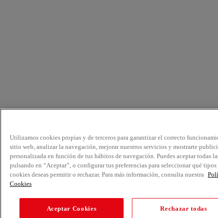
Utilizamos cookies propias y de terceros para garantizar el correcto funcionami
sitio web, analizar la navegación, mejorar nuestros servicios y mostrarte public
personalizada en función de tus hábitos de navegación. Puedes aceptar todas la
pulsando en “Aceptar”, o configurar tus preferencias para seleccionar qué tipos
cookies deseas permitir o rechazar. Para más información, consulta nuestra
Pol
Cookies
Aceptar Cookies
Rechazar todas