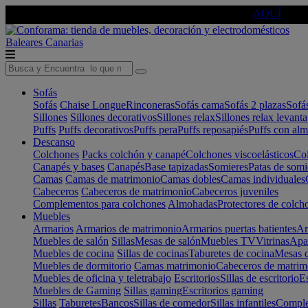
🔵Cambia tu electro con
-10% EXTRA
de descuento ☑️
AQUÍ
Baleares
Canarias
Sofás
Sofás
Chaise Longue
Rinconeras
Sofás cama
Sofás 2 plazas
Sofá
Sillones
Sillones decorativos
Sillones relax
Sillones relax levant
Puffs
Puffs decorativos
Puffs pera
Puffs reposapiés
Puffs con al
Descanso
Colchones
Packs colchón y canapé
Colchones viscoelásticos
Col
Canapés y bases
Canapés
Base tapizadas
Somieres
Patas de somi
Camas
Camas de matrimonio
Camas dobles
Camas individuales
Cabeceros
Cabeceros de matrimonio
Cabeceros juveniles
Complementos para colchones
Almohadas
Protectores de colch
Muebles
Armarios
Armarios de matrimonio
Armarios puertas batientes
Ar
Muebles de salón
Sillas
Mesas de salón
Muebles TV
Vitrinas
Apa
Muebles de cocina
Sillas de cocinas
Taburetes de cocina
Mesas d
Muebles de dormitorio
Camas matrimonio
Cabeceros de matrim
Muebles de oficina y teletrabajo
Escritorios
Sillas de escritorio
Es
Muebles de Gaming
Sillas gaming
Escritorios gaming
Sillas
Taburetes
Bancos
Sillas de comedor
Sillas infantiles
Complem