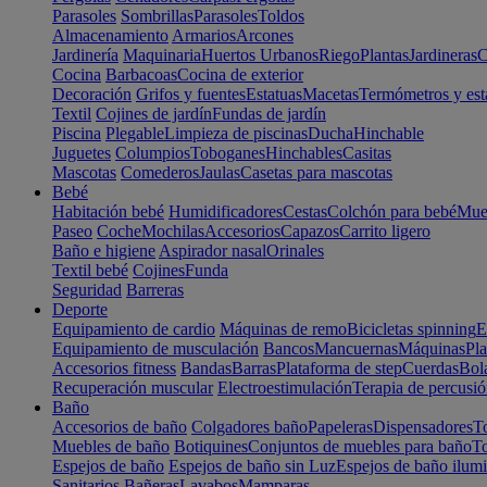
Parasoles
Sombrillas
Parasoles
Toldos
Almacenamiento
Armarios
Arcones
Jardinería
Maquinaria
Huertos Urbanos
Riego
Plantas
Jardineras
C
Cocina
Barbacoas
Cocina de exterior
Decoración
Grifos y fuentes
Estatuas
Macetas
Termómetros y est
Textil
Cojines de jardín
Fundas de jardín
Piscina
Plegable
Limpieza de piscinas
Ducha
Hinchable
Juguetes
Columpios
Toboganes
Hinchables
Casitas
Mascotas
Comederos
Jaulas
Casetas para mascotas
Bebé
Habitación bebé
Humidificadores
Cestas
Colchón para bebé
Mueb
Paseo
Coche
Mochilas
Accesorios
Capazos
Carrito ligero
Baño e higiene
Aspirador nasal
Orinales
Textil bebé
Cojines
Funda
Seguridad
Barreras
Deporte
Equipamiento de cardio
Máquinas de remo
Bicicletas spinning
E
Equipamiento de musculación
Bancos
Mancuernas
Máquinas
Pla
Accesorios fitness
Bandas
Barras
Plataforma de step
Cuerdas
Bola
Recuperación muscular
Electroestimulación
Terapia de percusi
Baño
Accesorios de baño
Colgadores baño
Papeleras
Dispensadores
To
Muebles de baño
Botiquines
Conjuntos de muebles para baño
To
Espejos de baño
Espejos de baño sin Luz
Espejos de baño ilum
Sanitarios
Bañeras
Lavabos
Mamparas