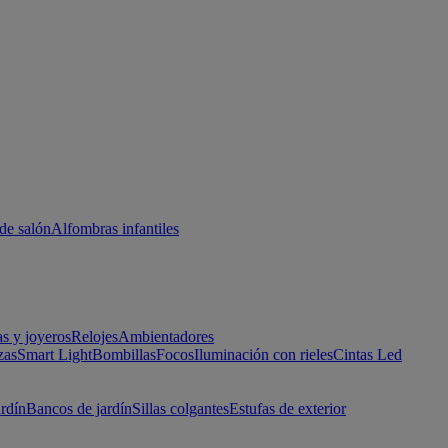
de salón
Alfombras infantiles
as y joyeros
Relojes
Ambientadores
zas
Smart Light
Bombillas
Focos
Iluminación con rieles
Cintas Led
ardín
Bancos de jardín
Sillas colgantes
Estufas de exterior