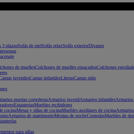
s 3 plazas
Sofás de piel
Sofás relax
Sofás exterior
Divanes
apersonas
macenaje
chones de muelles
Colchones de muelles ensacados
Colchones enrollad
eres
Camas juveniles
Camas infantiles
Literas
Camas nido
ones
marios puertas correderas
Armarios juvenil
Armarios infantiles
Armarios 
radores
Estanterias
Muebles recibidores
e cocina
Mesas y sillas de cocina
Muebles auxiliares de cocina
Armarios
onio
Armarios de matrimonio
Mesitas de noche
Comodas
Muebles de dor
tanterías
entos para sillas