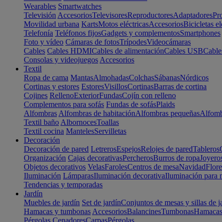
Wearables
Smartwatches
Televisión
Accesorios
Televisores
Reproductores
Adaptadores
Pr
Movilidad urbana
Karts
Motos eléctricas
Accesorios
Bicicletas el
Telefonía
Teléfonos fijos
Gadgets y complementos
Smartphones
Foto y vídeo
Cámaras de fotos
Trípodes
Videocámaras
Cables
Cables HDMI
Cables de alimentación
Cables USB
Cable
Consolas y videojuegos
Accesorios
Textil
Ropa de cama
Mantas
Almohadas
Colchas
Sábanas
Nórdicos
Cortinas y estores
Estores
Visillos
Cortinas
Barras de cortina
Cojines
Relleno
Exterior
Fundas
Cojín con relleno
Complementos para sofás
Fundas de sofás
Plaids
Alfombras
Alfombras de habitación
Alfombras pequeñas
Alfomb
Textil baño
Albornoces
Toallas
Textil cocina
Manteles
Servilletas
Decoración
Decoración de pared
Letreros
Espejos
Relojes de pared
Tableros
Organización
Cajas decorativas
Percheros
Burros de ropa
Joyero
Objetos decorativos
Velas
Faroles
Centros de mesa
Navidad
Flore
Iluminación
Lámparas
Iluminación decorativa
Iluminación para 
Tendencias y temporadas
Jardín
Muebles de jardín
Set de jardín
Conjuntos de mesas y sillas de j
Hamacas y tumbonas
Accesorios
Balancines
Tumbonas
Hamaca
Pérgolas
Cenadores
Carpas
Pérgolas