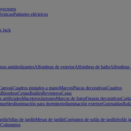
oyectores
éctricas
Patinetes eléctricos
s Jack
ras antideslizantes
Alfombras de exterior
Alfombras de baño
Alfombras 
Canvas
Cuadros pintados a mano
Marcos
Placas decorativas
Cuadros
s
Biombos
Cestas
Baúles
Revisteros
Cajas
s artificiales
Maceteros
Jarrones
Marcos de fotos
Figuras decorativas
Cajit
muebles
Iluminación para dormitorio
Iluminación exterior
Guirnaldas
Bali
ardín
Sillas de jardín
Mesas de jardín
Conjuntos de sofás de jardín
Sofás j
s
Columpios