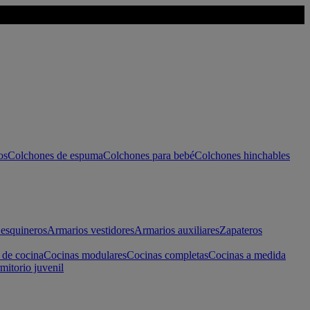
os
Colchones de espuma
Colchones para bebé
Colchones hinchables
esquineros
Armarios vestidores
Armarios auxiliares
Zapateros
 de cocina
Cocinas modulares
Cocinas completas
Cocinas a medida
mitorio juvenil