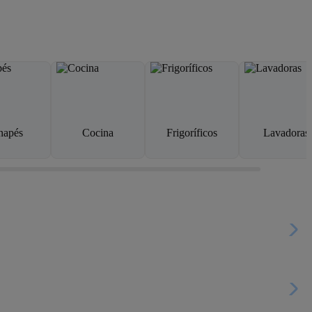
napés
Cocina
Frigoríficos
Lavadoras