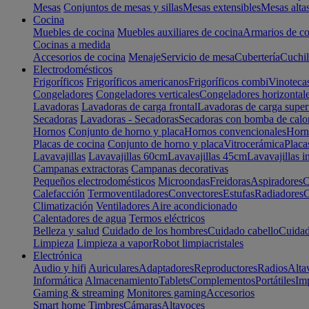
Mesas
Conjuntos de mesas y sillas
Mesas extensibles
Mesas alta
Cocina
Muebles de cocina
Muebles auxiliares de cocina
Armarios de co
Cocinas a medida
Accesorios de cocina
Menaje
Servicio de mesa
Cubertería
Cuchil
Electrodomésticos
Frigoríficos
Frigoríficos americanos
Frigoríficos combi
Vinoteca
Congeladores
Congeladores verticales
Congeladores horizontal
Lavadoras
Lavadoras de carga frontal
Lavadoras de carga super
Secadoras
Lavadoras - Secadoras
Secadoras con bomba de calo
Hornos
Conjunto de horno y placa
Hornos convencionales
Horno
Placas de cocina
Conjunto de horno y placa
Vitrocerámica
Placa
Lavavajillas
Lavavajillas 60cm
Lavavajillas 45cm
Lavavajillas i
Campanas extractoras
Campanas decorativas
Pequeños electrodomésticos
Microondas
Freidoras
Aspiradores
C
Calefacción
Termoventiladores
Convectores
Estufas
Radiadores
C
Climatización
Ventiladores
Aire acondicionado
Calentadores de agua
Termos eléctricos
Belleza y salud
Cuidado de los hombres
Cuidado cabello
Cuidad
Limpieza
Limpieza a vapor
Robot limpiacristales
Electrónica
Audio y hifi
Auriculares
Adaptadores
Reproductores
Radios
Alta
Informática
Almacenamiento
Tablets
Complementos
Portátiles
Im
Gaming & streaming
Monitores gaming
Accesorios
Smart home
Timbres
Cámaras
Altavoces