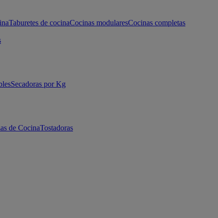
ina
Taburetes de cocina
Cocinas modulares
Cocinas completas
s
bles
Secadoras por Kg
as de Cocina
Tostadoras