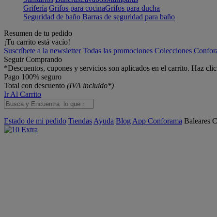
Grifería
Grifos para cocina
Grifos para ducha
Seguridad de baño
Barras de seguridad para baño
Resumen de tu pedido
¡Tu carrito está vacío!
Suscríbete a la newsletter
Todas las promociones
Colecciones Confo
Seguir Comprando
*Descuentos, cupones y servicios son aplicados en el carrito. Haz cli
Pago 100% seguro
Total con descuento
(IVA incluido*)
Ir Al Carrito
Estado de mi pedido
Tiendas
Ayuda
Blog
App Conforama
Baleares
C