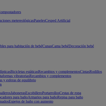
ompostadores
aciones metereológicas
Paneles
Cesped Artificial
les para habitación de bebé
Cunas
Cama bebé
Decoración bebé
lípticas
Bicicletas estáticas
Recambios y complementos
Cintas
Rodillos
taformas vibratorias
Recambios y complementos
s y esferas de equilibrio
ón
alleros
Jaboneras
Escobillero
Portarrollos
Cestas de ropa
cadores para baño
Armarios para baño
Repisa para baño
inados
Espejos de baño con aumento