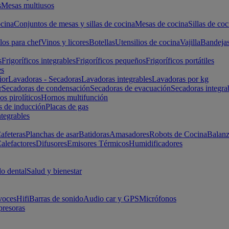
s
Mesas multiusos
cina
Conjuntos de mesas y sillas de cocina
Mesas de cocina
Sillas de coc
los para chef
Vinos y licores
Botellas
Utensilios de cocina
Vajilla
Bandeja
s
Frigoríficos integrables
Frigoríficos pequeños
Frigoríficos portátiles
es
ior
Lavadoras - Secadoras
Lavadoras integrables
Lavadoras por kg
r
Secadoras de condensación
Secadoras de evacuación
Secadoras integra
s pirolíticos
Hornos multifunción
s de inducción
Placas de gas
ntegrables
afeteras
Planchas de asar
Batidoras
Amasadores
Robots de Cocina
Balanz
alefactores
Difusores
Emisores Térmicos
Humidificadores
o dental
Salud y bienestar
voces
Hifi
Barras de sonido
Audio car y GPS
Micrófonos
presoras