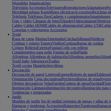
Wearables
Smartwatches
Televisión
Accesorios
Televisores
Reproductores
Adaptadores
Pr
Movilidad urbana
Karts
Motos eléctricas
Accesorios
Bicicletas el
Telefonía
Teléfonos fijos
Gadgets y complementos
Smartphones
Foto y vídeo
Cámaras de fotos
Trípodes
Videocámaras
Objetivos
Cables
Cables HDMI
Cables de alimentación
Cables USB
Cable
Consolas y videojuegos
Accesorios
Textil
Ropa de cama
Mantas
Almohadas
Colchas
Sábanas
Nórdicos
Cortinas y estores
Estores
Visillos
Cortinas
Barras de cortina
Cojines
Relleno
Exterior
Fundas
Cojín con relleno
Complementos para sofás
Fundas de sofás
Plaids
Alfombras
Alfombras de habitación
Alfombras pequeñas
Alfomb
Textil baño
Albornoces
Toallas
Textil cocina
Manteles
Servilletas
Decoración
Decoración de pared
Letreros
Espejos
Relojes de pared
Tableros
Organización
Cajas decorativas
Percheros
Burros de ropa
Joyero
Objetos decorativos
Velas
Faroles
Centros de mesa
Navidad
Flore
Iluminación
Lámparas
Iluminación decorativa
Iluminación para 
Tendencias y temporadas
Jardín
Muebles de jardín
Set de jardín
Conjuntos de mesas y sillas de j
Hamacas y tumbonas
Accesorios
Balancines
Tumbonas
Hamaca
Pérgolas
Cenadores
Carpas
Pérgolas