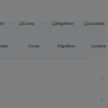
napés
Cocina
Frigoríficos
Lavadoras