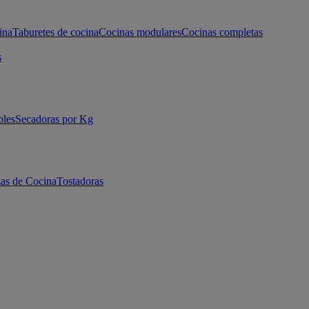
ina
Taburetes de cocina
Cocinas modulares
Cocinas completas
s
bles
Secadoras por Kg
as de Cocina
Tostadoras