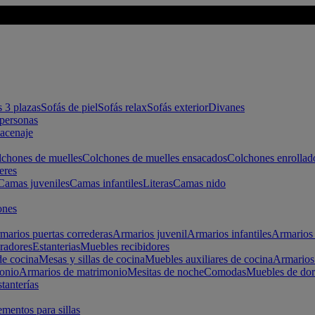
s 3 plazas
Sofás de piel
Sofás relax
Sofás exterior
Divanes
apersonas
macenaje
chones de muelles
Colchones de muelles ensacados
Colchones enrollad
eres
Camas juveniles
Camas infantiles
Literas
Camas nido
ones
marios puertas correderas
Armarios juvenil
Armarios infantiles
Armarios 
radores
Estanterias
Muebles recibidores
e cocina
Mesas y sillas de cocina
Muebles auxiliares de cocina
Armarios
onio
Armarios de matrimonio
Mesitas de noche
Comodas
Muebles de dor
tanterías
entos para sillas