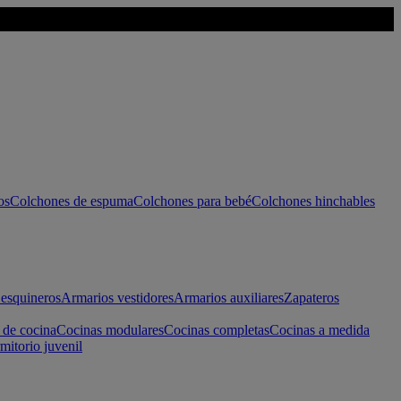
os
Colchones de espuma
Colchones para bebé
Colchones hinchables
esquineros
Armarios vestidores
Armarios auxiliares
Zapateros
 de cocina
Cocinas modulares
Cocinas completas
Cocinas a medida
mitorio juvenil