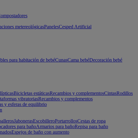
ompostadores
aciones metereológicas
Paneles
Cesped Artificial
les para habitación de bebé
Cunas
Cama bebé
Decoración bebé
lípticas
Bicicletas estáticas
Recambios y complementos
Cintas
Rodillos
taformas vibratorias
Recambios y complementos
s y esferas de equilibrio
ón
alleros
Jaboneras
Escobillero
Portarrollos
Cestas de ropa
cadores para baño
Armarios para baño
Repisa para baño
inados
Espejos de baño con aumento