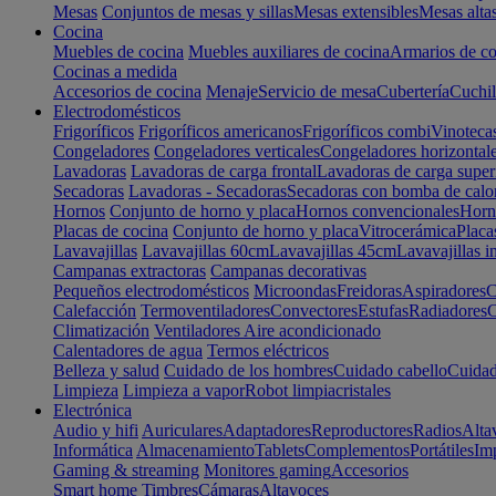
Mesas
Conjuntos de mesas y sillas
Mesas extensibles
Mesas alta
Cocina
Muebles de cocina
Muebles auxiliares de cocina
Armarios de co
Cocinas a medida
Accesorios de cocina
Menaje
Servicio de mesa
Cubertería
Cuchil
Electrodomésticos
Frigoríficos
Frigoríficos americanos
Frigoríficos combi
Vinoteca
Congeladores
Congeladores verticales
Congeladores horizontal
Lavadoras
Lavadoras de carga frontal
Lavadoras de carga super
Secadoras
Lavadoras - Secadoras
Secadoras con bomba de calo
Hornos
Conjunto de horno y placa
Hornos convencionales
Horno
Placas de cocina
Conjunto de horno y placa
Vitrocerámica
Placa
Lavavajillas
Lavavajillas 60cm
Lavavajillas 45cm
Lavavajillas i
Campanas extractoras
Campanas decorativas
Pequeños electrodomésticos
Microondas
Freidoras
Aspiradores
C
Calefacción
Termoventiladores
Convectores
Estufas
Radiadores
C
Climatización
Ventiladores
Aire acondicionado
Calentadores de agua
Termos eléctricos
Belleza y salud
Cuidado de los hombres
Cuidado cabello
Cuidad
Limpieza
Limpieza a vapor
Robot limpiacristales
Electrónica
Audio y hifi
Auriculares
Adaptadores
Reproductores
Radios
Alta
Informática
Almacenamiento
Tablets
Complementos
Portátiles
Im
Gaming & streaming
Monitores gaming
Accesorios
Smart home
Timbres
Cámaras
Altavoces