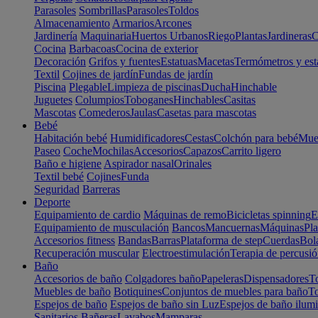
Parasoles
Sombrillas
Parasoles
Toldos
Almacenamiento
Armarios
Arcones
Jardinería
Maquinaria
Huertos Urbanos
Riego
Plantas
Jardineras
C
Cocina
Barbacoas
Cocina de exterior
Decoración
Grifos y fuentes
Estatuas
Macetas
Termómetros y est
Textil
Cojines de jardín
Fundas de jardín
Piscina
Plegable
Limpieza de piscinas
Ducha
Hinchable
Juguetes
Columpios
Toboganes
Hinchables
Casitas
Mascotas
Comederos
Jaulas
Casetas para mascotas
Bebé
Habitación bebé
Humidificadores
Cestas
Colchón para bebé
Mueb
Paseo
Coche
Mochilas
Accesorios
Capazos
Carrito ligero
Baño e higiene
Aspirador nasal
Orinales
Textil bebé
Cojines
Funda
Seguridad
Barreras
Deporte
Equipamiento de cardio
Máquinas de remo
Bicicletas spinning
E
Equipamiento de musculación
Bancos
Mancuernas
Máquinas
Pla
Accesorios fitness
Bandas
Barras
Plataforma de step
Cuerdas
Bola
Recuperación muscular
Electroestimulación
Terapia de percusi
Baño
Accesorios de baño
Colgadores baño
Papeleras
Dispensadores
To
Muebles de baño
Botiquines
Conjuntos de muebles para baño
To
Espejos de baño
Espejos de baño sin Luz
Espejos de baño ilum
Sanitarios
Bañeras
Lavabos
Mamparas