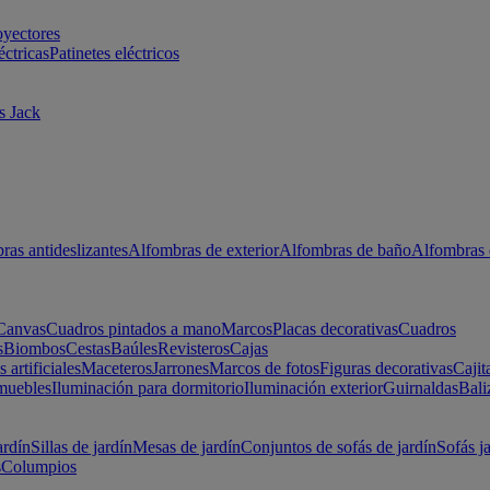
oyectores
éctricas
Patinetes eléctricos
s Jack
ras antideslizantes
Alfombras de exterior
Alfombras de baño
Alfombras 
Canvas
Cuadros pintados a mano
Marcos
Placas decorativas
Cuadros
s
Biombos
Cestas
Baúles
Revisteros
Cajas
s artificiales
Maceteros
Jarrones
Marcos de fotos
Figuras decorativas
Cajit
muebles
Iluminación para dormitorio
Iluminación exterior
Guirnaldas
Bali
ardín
Sillas de jardín
Mesas de jardín
Conjuntos de sofás de jardín
Sofás j
s
Columpios