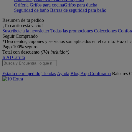
Grifería
Grifos para cocina
Grifos para ducha
Seguridad de baño
Barras de seguridad para baño
Resumen de tu pedido
¡Tu carrito está vacío!
Suscríbete a la newsletter
Todas las promociones
Colecciones Confo
Seguir Comprando
*Descuentos, cupones y servicios son aplicados en el carrito. Haz cli
Pago 100% seguro
Total con descuento
(IVA incluido*)
Ir Al Carrito
Estado de mi pedido
Tiendas
Ayuda
Blog
App Conforama
Baleares
C