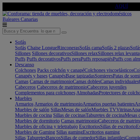
🔵Cambia tu electro con
-10% EXTRA
de descuento ☑️
AQUÍ
Baleares
Canarias
Sofás
Sofás
Chaise Longue
Rinconeras
Sofás cama
Sofás 2 plazas
Sofá
Sillones
Sillones decorativos
Sillones relax
Sillones relax levant
Puffs
Puffs decorativos
Puffs pera
Puffs reposapiés
Puffs con al
Descanso
Colchones
Packs colchón y canapé
Colchones viscoelásticos
Col
Canapés y bases
Canapés
Base tapizadas
Somieres
Patas de somi
Camas
Camas de matrimonio
Camas dobles
Camas individuales
Cabeceros
Cabeceros de matrimonio
Cabeceros juveniles
Complementos para colchones
Almohadas
Protectores de colch
Muebles
Armarios
Armarios de matrimonio
Armarios puertas batientes
Ar
Muebles de salón
Sillas
Mesas de salón
Muebles TV
Vitrinas
Apa
Muebles de cocina
Sillas de cocinas
Taburetes de cocina
Mesas d
Muebles de dormitorio
Camas matrimonio
Cabeceros de matrim
Muebles de oficina y teletrabajo
Escritorios
Sillas de escritorio
Es
Muebles de Gaming
Sillas gaming
Escritorios gaming
Sillas
Taburetes
Bancos
Sillas de comedor
Sillas infantiles
Complem