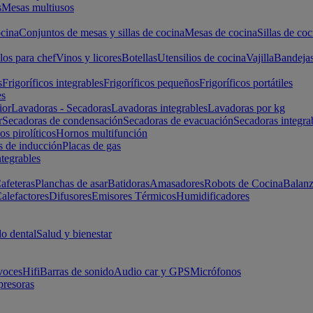
s
Mesas multiusos
cina
Conjuntos de mesas y sillas de cocina
Mesas de cocina
Sillas de coc
los para chef
Vinos y licores
Botellas
Utensilios de cocina
Vajilla
Bandeja
s
Frigoríficos integrables
Frigoríficos pequeños
Frigoríficos portátiles
es
ior
Lavadoras - Secadoras
Lavadoras integrables
Lavadoras por kg
r
Secadoras de condensación
Secadoras de evacuación
Secadoras integra
s pirolíticos
Hornos multifunción
s de inducción
Placas de gas
ntegrables
afeteras
Planchas de asar
Batidoras
Amasadores
Robots de Cocina
Balanz
alefactores
Difusores
Emisores Térmicos
Humidificadores
o dental
Salud y bienestar
voces
Hifi
Barras de sonido
Audio car y GPS
Micrófonos
presoras