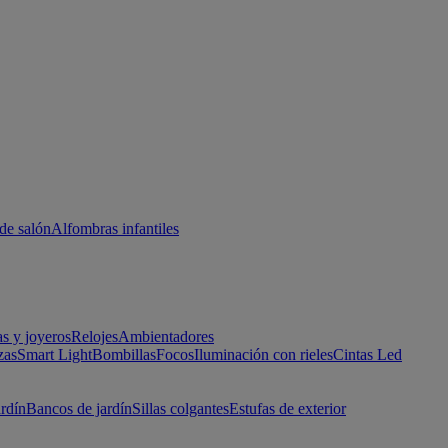
de salón
Alfombras infantiles
as y joyeros
Relojes
Ambientadores
zas
Smart Light
Bombillas
Focos
Iluminación con rieles
Cintas Led
ardín
Bancos de jardín
Sillas colgantes
Estufas de exterior