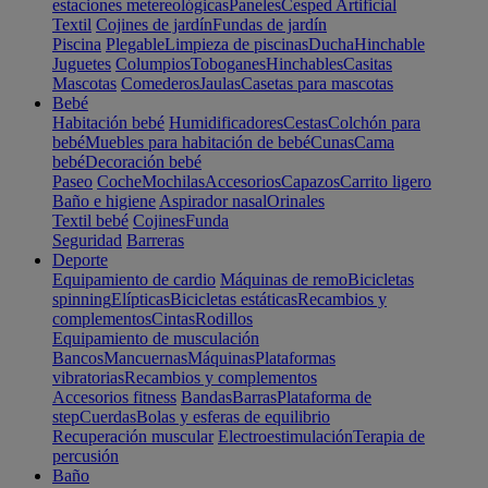
estaciones metereológicas
Paneles
Cesped Artificial
Textil
Cojines de jardín
Fundas de jardín
Piscina
Plegable
Limpieza de piscinas
Ducha
Hinchable
Juguetes
Columpios
Toboganes
Hinchables
Casitas
Mascotas
Comederos
Jaulas
Casetas para mascotas
Bebé
Habitación bebé
Humidificadores
Cestas
Colchón para
bebé
Muebles para habitación de bebé
Cunas
Cama
bebé
Decoración bebé
Paseo
Coche
Mochilas
Accesorios
Capazos
Carrito ligero
Baño e higiene
Aspirador nasal
Orinales
Textil bebé
Cojines
Funda
Seguridad
Barreras
Deporte
Equipamiento de cardio
Máquinas de remo
Bicicletas
spinning
Elípticas
Bicicletas estáticas
Recambios y
complementos
Cintas
Rodillos
Equipamiento de musculación
Bancos
Mancuernas
Máquinas
Plataformas
vibratorias
Recambios y complementos
Accesorios fitness
Bandas
Barras
Plataforma de
step
Cuerdas
Bolas y esferas de equilibrio
Recuperación muscular
Electroestimulación
Terapia de
percusión
Baño