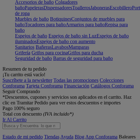
Accesorios de baño
Colgadores
baño
Papeleras
Dispensadores
Toalleros
Jaboneras
Escobillero
Port
de ropa
Muebles de baño
Botiquines
Conjuntos de muebles para
baño
Tocadores para baño
Armarios para baño
Repisa para
baño
Espejos de baño
Espejos de baño sin Luz
Espejos de baño
iluminados
Espejos de baño con aumento
Sanitarios
Bañeras
Lavabos
Mamparas
Grifería
Grifos para cocina
Grifos para ducha
Seguridad de baño
Barras de seguridad para baño
Resumen de tu pedido
¡Tu carrito está vacío!
Suscríbete a la newsletter
Todas las promociones
Colecciones
Conforama
Tarjeta Conforama
Financiación
Catálogos Conforama
Seguir Comprando
*Descuentos, cupones y servicios son aplicados en el carrito. Haz
clic en Tramitar Pedido para ver estos descuentos e importes
Pago 100% seguro
Total con descuento
(IVA incluido*)
Ir Al Carrito
Estado de mi pedido
Tiendas
Ayuda
Blog
App Conforama
Baleares