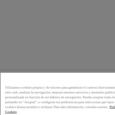
Utilizamos cookies propias y de terceros para garantizar el correcto funcionami
sitio web, analizar la navegación, mejorar nuestros servicios y mostrarte public
personalizada en función de tus hábitos de navegación. Puedes aceptar todas la
pulsando en “Aceptar”, o configurar tus preferencias para seleccionar qué tipos
cookies deseas permitir o rechazar. Para más información, consulta nuestra
Pol
Cookies