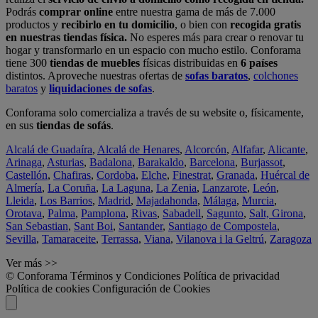
Podrás
comprar online
entre nuestra gama de más de 7.000
productos y
recibirlo en tu domicilio
, o bien con
recogida gratis
en nuestras tiendas física.
No esperes más para crear o renovar tu
hogar y transformarlo en un espacio con mucho estilo. Conforama
tiene 300
tiendas de muebles
físicas distribuidas en
6 países
distintos. Aproveche nuestras ofertas de
sofas baratos
,
colchones
baratos
y
liquidaciones de sofas
.
Conforama solo comercializa a través de su website o, físicamente,
en sus
tiendas de sofás
.
Alcalá de Guadaíra
,
Alcalá de Henares
,
Alcorcón
,
Alfafar
,
Alicante
,
Arinaga
,
Asturias
,
Badalona
,
Barakaldo
,
Barcelona
,
Burjassot
,
Castellón
,
Chafiras
,
Cordoba
,
Elche
,
Finestrat
,
Granada
,
Huércal de
Almería
,
La Coruña
,
La Laguna
,
La Zenia
,
Lanzarote
,
León
,
Lleida
,
Los Barrios
,
Madrid
,
Majadahonda
,
Málaga
,
Murcia
,
Orotava
,
Palma
,
Pamplona
,
Rivas
,
Sabadell
,
Sagunto
,
Salt, Girona
,
San Sebastian
,
Sant Boi
,
Santander
,
Santiago de Compostela
,
Sevilla
,
Tamaraceite
,
Terrassa
,
Viana
,
Vilanova i la Geltrú
,
Zaragoza
Ver más >>
© Conforama
Términos y Condiciones
Política de privacidad
Política de cookies
Configuración de Cookies