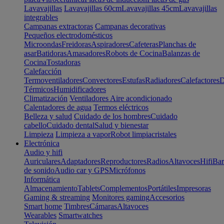
Lavavajillas
Lavavajillas 60cm
Lavavajillas 45cm
Lavavajillas
integrables
Campanas extractoras
Campanas decorativas
Pequeños electrodomésticos
Microondas
Freidoras
Aspiradores
Cafeteras
Planchas de
asar
Batidoras
Amasadores
Robots de Cocina
Balanzas de
Cocina
Tostadoras
Calefacción
Termoventiladores
Convectores
Estufas
Radiadores
Calefactores
D
Térmicos
Humidificadores
Climatización
Ventiladores
Aire acondicionado
Calentadores de agua
Termos eléctricos
Belleza y salud
Cuidado de los hombres
Cuidado
cabello
Cuidado dental
Salud y bienestar
Limpieza
Limpieza a vapor
Robot limpiacristales
Electrónica
Audio y hifi
Auriculares
Adaptadores
Reproductores
Radios
Altavoces
Hifi
Bar
de sonido
Audio car y GPS
Micrófonos
Informática
Almacenamiento
Tablets
Complementos
Portátiles
Impresoras
Gaming & streaming
Monitores gaming
Accesorios
Smart home
Timbres
Cámaras
Altavoces
Wearables
Smartwatches