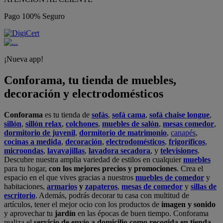
Pago 100% Seguro
¡Nueva app!
Conforama, tu tienda de muebles,
decoración y electrodomésticos
Conforama
es tu tienda de
sofás
,
sofá cama
,
sofá chaise longue
,
sillón
,
sillón relax
,
colchones
,
muebles de salón
,
mesas comedor
,
dormitorio de juvenil
,
dormitorio de matrimonio
,
canapés
,
cocinas a medida
,
decoración
,
electrodomésticos
,
frigoríficos
,
microondas
,
lavavajillas
,
lavadora secadora
, y
televisiones
.
Descubre nuestra amplia variedad de estilos en cualquier
muebles
para tu hogar,
con los mejores precios y promociones
. Crea el
espacio en el que vives gracias a nuestros
muebles de comedor
y
habitaciones,
armarios
y
zapateros
,
mesas de comedor
y
sillas de
escritorio
. Además, podrás decorar tu casa con multitud de
artículos, tener el mejor ocio con los productos de
imagen y sonido
y aprovechar tu
jardín
en las épocas de buen tiempo. Conforama
realiza el
servicio de envío a domicilio como recogida en tienda.