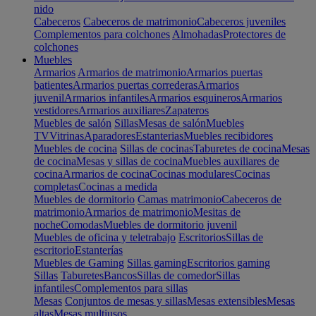
nido
Cabeceros
Cabeceros de matrimonio
Cabeceros juveniles
Complementos para colchones
Almohadas
Protectores de
colchones
Muebles
Armarios
Armarios de matrimonio
Armarios puertas
batientes
Armarios puertas correderas
Armarios
juvenil
Armarios infantiles
Armarios esquineros
Armarios
vestidores
Armarios auxiliares
Zapateros
Muebles de salón
Sillas
Mesas de salón
Muebles
TV
Vitrinas
Aparadores
Estanterias
Muebles recibidores
Muebles de cocina
Sillas de cocinas
Taburetes de cocina
Mesas
de cocina
Mesas y sillas de cocina
Muebles auxiliares de
cocina
Armarios de cocina
Cocinas modulares
Cocinas
completas
Cocinas a medida
Muebles de dormitorio
Camas matrimonio
Cabeceros de
matrimonio
Armarios de matrimonio
Mesitas de
noche
Comodas
Muebles de dormitorio juvenil
Muebles de oficina y teletrabajo
Escritorios
Sillas de
escritorio
Estanterías
Muebles de Gaming
Sillas gaming
Escritorios gaming
Sillas
Taburetes
Bancos
Sillas de comedor
Sillas
infantiles
Complementos para sillas
Mesas
Conjuntos de mesas y sillas
Mesas extensibles
Mesas
altas
Mesas multiusos