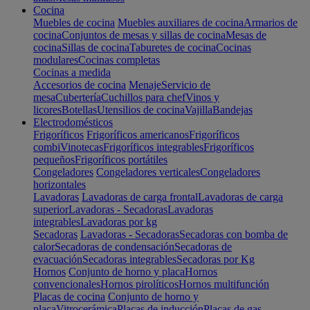
Cocina
Muebles de cocina
Muebles auxiliares de cocina
Armarios de
cocina
Conjuntos de mesas y sillas de cocina
Mesas de
cocina
Sillas de cocina
Taburetes de cocina
Cocinas
modulares
Cocinas completas
Cocinas a medida
Accesorios de cocina
Menaje
Servicio de
mesa
Cubertería
Cuchillos para chef
Vinos y
licores
Botellas
Utensilios de cocina
Vajilla
Bandejas
Electrodomésticos
Frigoríficos
Frigoríficos americanos
Frigoríficos
combi
Vinotecas
Frigoríficos integrables
Frigoríficos
pequeños
Frigoríficos portátiles
Congeladores
Congeladores verticales
Congeladores
horizontales
Lavadoras
Lavadoras de carga frontal
Lavadoras de carga
superior
Lavadoras - Secadoras
Lavadoras
integrables
Lavadoras por kg
Secadoras
Lavadoras - Secadoras
Secadoras con bomba de
calor
Secadoras de condensación
Secadoras de
evacuación
Secadoras integrables
Secadoras por Kg
Hornos
Conjunto de horno y placa
Hornos
convencionales
Hornos pirolíticos
Hornos multifunción
Placas de cocina
Conjunto de horno y
placa
Vitrocerámica
Placas de inducción
Placas de gas