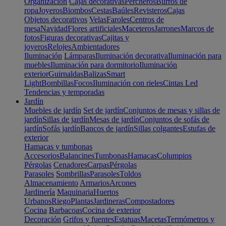
Organización
Cajas decorativas
Percheros
Burros de
ropa
Joyeros
Biombos
Cestas
Baúles
Revisteros
Cajas
Objetos decorativos
Velas
Faroles
Centros de
mesa
Navidad
Flores artificiales
Maceteros
Jarrones
Marcos de
fotos
Figuras decorativas
Cajitas y
joyeros
Relojes
Ambientadores
Iluminación
Lámparas
Iluminación decorativa
Iluminación para
muebles
Iluminación para dormitorio
Iluminación
exterior
Guirnaldas
Balizas
Smart
Light
Bombillas
Focos
Iluminación con rieles
Cintas Led
Tendencias y temporadas
Jardín
Muebles de jardín
Set de jardín
Conjuntos de mesas y sillas de
jardín
Sillas de jardín
Mesas de jardín
Conjuntos de sofás de
jardín
Sofás jardín
Bancos de jardín
Sillas colgantes
Estufas de
exterior
Hamacas y tumbonas
Accesorios
Balancines
Tumbonas
Hamacas
Columpios
Pérgolas
Cenadores
Carpas
Pérgolas
Parasoles
Sombrillas
Parasoles
Toldos
Almacenamiento
Armarios
Arcones
Jardinería
Maquinaria
Huertos
Urbanos
Riego
Plantas
Jardineras
Compostadores
Cocina
Barbacoas
Cocina de exterior
Decoración
Grifos y fuentes
Estatuas
Macetas
Termómetros y