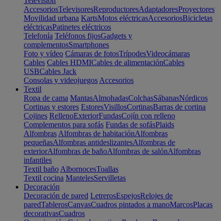
Televisión
Accesorios
Televisores
Reproductores
Adaptadores
Proyectores
Movilidad urbana
Karts
Motos eléctricas
Accesorios
Bicicletas
eléctricas
Patinetes eléctricos
Telefonía
Teléfonos fijos
Gadgets y
complementos
Smartphones
Foto y vídeo
Cámaras de fotos
Trípodes
Videocámaras
Cables
Cables HDMI
Cables de alimentación
Cables
USB
Cables Jack
Consolas y videojuegos
Accesorios
Textil
Ropa de cama
Mantas
Almohadas
Colchas
Sábanas
Nórdicos
Cortinas y estores
Estores
Visillos
Cortinas
Barras de cortina
Cojines
Relleno
Exterior
Fundas
Cojín con relleno
Complementos para sofás
Fundas de sofás
Plaids
Alfombras
Alfombras de habitación
Alfombras
pequeñas
Alfombras antideslizantes
Alfombras de
exterior
Alfombras de baño
Alfombras de salón
Alfombras
infantiles
Textil baño
Albornoces
Toallas
Textil cocina
Manteles
Servilletas
Decoración
Decoración de pared
Letreros
Espejos
Relojes de
pared
Tableros
Canvas
Cuadros pintados a mano
Marcos
Placas
decorativas
Cuadros